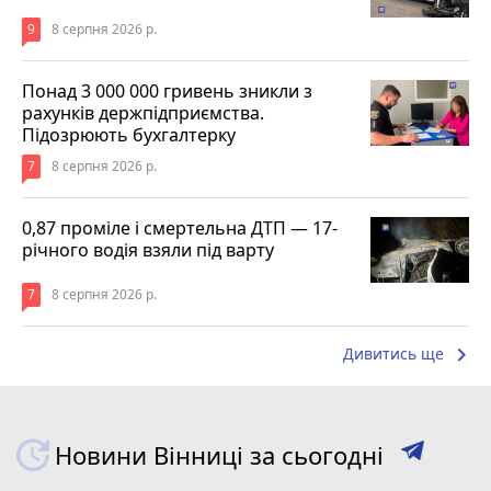
9
8 серпня 2026 р.
Понад 3 000 000 гривень зникли з
рахунків держпідприємства.
Підозрюють бухгалтерку
7
8 серпня 2026 р.
0,87 проміле і смертельна ДТП — 17-
річного водія взяли під варту
7
8 серпня 2026 р.
keyboard_arrow_right
Дивитись ще
Новини Вінниці за сьогодні