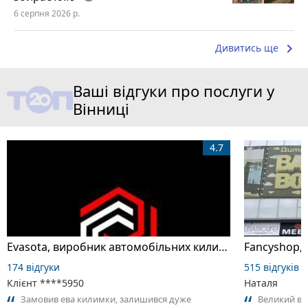
6 серпня 2026 р.
keyboard_arrow_right
Дивитись ще
Ваші відгуки про послуги у
Вінниці
4.7
Evasota, виробник автомобільних килимків з EVA матеріалу
174 відгуки
515 відгуків
Клієнт ****5950
Наталя
Замовив ева килимки, залишився дуже
Великий виб