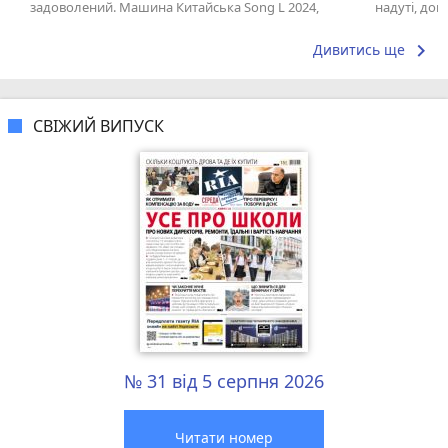
задоволений. Машина Китайська Song L 2024,
надуті, до
зробили за стандартом килимок багажника....
персонал, д
keyboard_arrow_right
Дивитись ще
СВІЖИЙ ВИПУСК
№ 31 від 5 серпня 2026
Читати номер