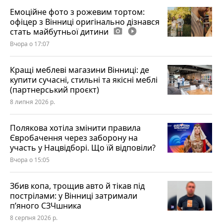
Емоційне фото з рожевим тортом:
офіцер з Вінниці оригінально дізнався
стать майбутньої дитини
photo_camera
play_circle_filled
Вчора о 17:07
Кращі меблеві магазини Вінниці: де
купити сучасні, стильні та якісні меблі
(партнерський проєкт)
8 липня 2026 р.
Полякова хотіла змінити правила
Євробачення через заборону на
участь у Нацвідборі. Що їй відповіли?
Вчора о 15:05
Збив копа, трощив авто й тікав під
пострілами: у Вінниці затримали
п’яного СЗЧшника
8 серпня 2026 р.