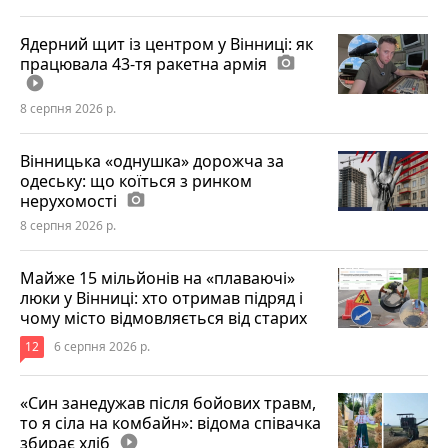
Ядерний щит із центром у Вінниці: як
працювала 43-тя ракетна армія
photo_camera
play_circle_filled
8 серпня 2026 р.
Вінницька «однушка» дорожча за
одеську: що коїться з ринком
нерухомості
photo_camera
8 серпня 2026 р.
Майже 15 мільйонів на «плаваючі»
люки у Вінниці: хто отримав підряд і
чому місто відмовляється від старих
12
6 серпня 2026 р.
«Син занедужав після бойових травм,
то я сіла на комбайн»: відома співачка
збирає хліб
play_circle_filled