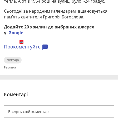
тепла. А от в 1954 році на вулиці було -24 градус.
Сьогодні за народним календарем вшановується
пам’ять святителя Григорія Богослова.
Додайте 20 хвилин до вибраних джерел
у
Google
Прокоментуйте
chat_bubble
погода
Коментарі