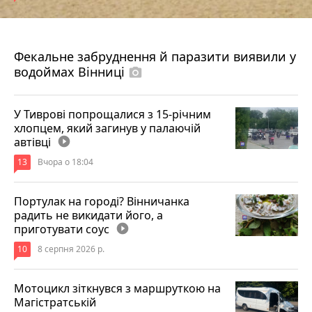
7 серпня 2026 р.
Фекальне забруднення й паразити виявили у
водоймах Вінниці
photo_camera
У Тиврові попрощалися з 15-річним
хлопцем, який загинув у палаючій
автівці
play_circle_filled
13
Вчора о 18:04
Портулак на городі? Вінничанка
радить не викидати його, а
приготувати соус
play_circle_filled
10
8 серпня 2026 р.
Мотоцикл зіткнувся з маршруткою на
Магістратській