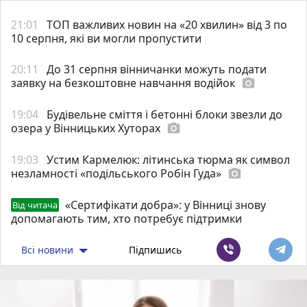
21:01
ТОП важливих новин на «20 хвилин» від 3 по
10 серпня, які ви могли пропустити
20:11
До 31 серпня вінничанки можуть подати
заявку на безкоштовне навчання водійок
photo_camera
19:04
Будівельне сміття і бетонні блоки звезли до
озера у Вінницьких Хуторах
photo_camera
19:03
Устим Кармелюк: літинська тюрма як символ
незламності «подільського Робін Гуда»
photo_camera
«Сертифікати добра»: у Вінниці знову
Від читача
допомагають тим, хто потребує підтримки
Всі новини
Підпишись