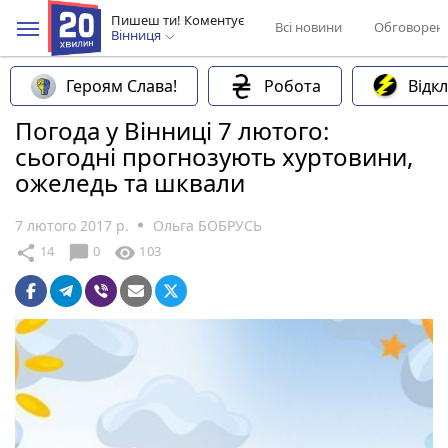
Пишеш ти! Коментує
Всі новини
Обговорен
Вінниця
Героям Слава!
Робота
Відк
Погода у Вінниці 7 лютого:
сьогодні прогнозують хуртовини,
ожеледь та шквали
7 лютого 2017 р.
Ольга БОБРУСЬ
chat_bubble
share
visibility
14
0
103