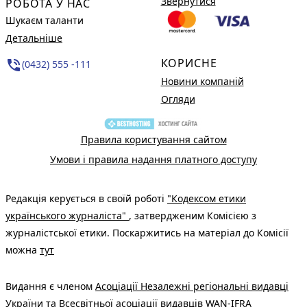
Звернутися
РОБОТА У НАС
Шукаєм таланти
Детальніше
КОРИСНЕ
phone_in_talk
(0432) 555 -111
Новини компаній
Огляди
Правила користування сайтом
Умови і правила надання платного доступу
Редакція керується в своїй роботі
"Кодексом етики
українського журналіста"
, затвердженим Комісією з
журналістської етики. Поскаржитись на матеріал до Комісії
можна
тут
Видання є членом
Асоціації Незалежні регіональні видавці
України
та Всесвітньої асоціації видавців
WAN-IFRA