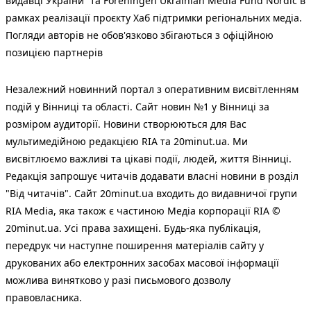
видавці України” та Foreningen Ukrainian Media Fund Nordic в
рамках реалізації проєкту Хаб підтримки регіональних медіа.
Погляди авторів не обов'язково збігаються з офіційною
позицією партнерів
Незалежний новинний портал з оперативним висвітленням
подій у Вінниці та області. Сайт новин №1 у Вінниці за
розміром аудиторії. Новини створюються для Вас
мультимедійною редакцією RIA та 20minut.ua. Ми
висвітлюємо важливі та цікаві події, людей, життя Вінниці.
Редакція запрошує читачів додавати власні новини в розділ
"Від читачів". Сайт 20minut.ua входить до видавничої групи
RIA Media, яка також є частиною Медіа корпорації RIA ©
20minut.ua. Усі права захищені. Будь-яка публiкацiя,
передрук чи наступне поширення матеріалів сайту у
друкованих або електронних засобах масової інформації
можлива винятково у разі письмового дозволу
правовласника.