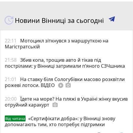
Новини Вінниці за сьогодні
22:11
Мотоцикл зіткнувся з маршруткою на
Магістратській
21:58
Збив копа, трощив авто й тікав під
пострілами: у Вінниці затримали п’яного СЗЧшника
21:01
На ставку біля Сологубівки масово розквітли
рожеві лотоси. ВІДЕО
play_circle_filled
photo_camera
20:00
Їдете на море? На пляжі в Україні жінку вкусив
отруйний каракурт
photo_camera
«Сертифікати добра»: у Вінниці знову
Від читача
допомагають тим, хто потребує підтримки