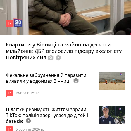
17
Квартири у Вінниці та майно на десятки
6 серпня 2026 р.
мільйонів: ДБР оголосило підозру екслогісту
Повітряних сил
photo_camera
play_circle_filled
Фекальне забруднення й паразити
виявили у водоймах Вінниці
photo_camera
15
Вчора о 15:12
Підлітки ризикують життям заради
TikTok: поліція звернулася до дітей і
батьків
play_circle_filled
14
5 серпня 2026 р.