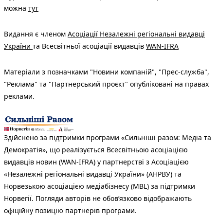
можна
тут
Видання є членом
Асоціації Незалежні регіональні видавці
України
та Всесвітньої асоціації видавців
WAN-IFRA
Матеріали з позначками "Новини компаній", "Прес-служба",
"Реклама" та "Партнерський проєкт" опубліковані на правах
реклами.
Здійснено за підтримки програми «Сильніші разом: Медіа та
Демократія», що реалізується Всесвітньою асоціацією
видавців новин (WAN-IFRA) у партнерстві з Асоціацією
«Незалежні регіональні видавці України» (АНРВУ) та
Норвезькою асоціацією медіабізнесу (MBL) за підтримки
Норвегії. Погляди авторів не обов’язково відображають
офіційну позицію партнерів програми.