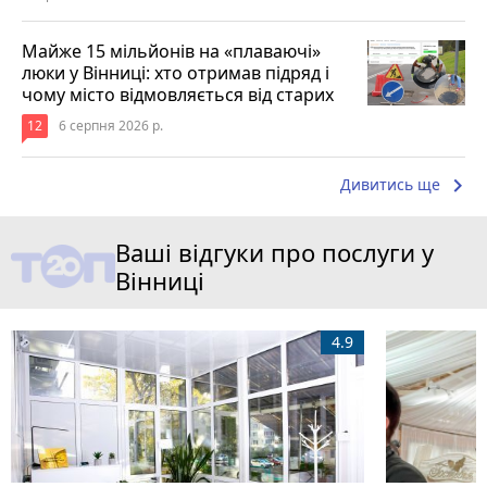
Майже 15 мільйонів на «плаваючі»
люки у Вінниці: хто отримав підряд і
чому місто відмовляється від старих
12
6 серпня 2026 р.
keyboard_arrow_right
Дивитись ще
Ваші відгуки про послуги у
Вінниці
4.9