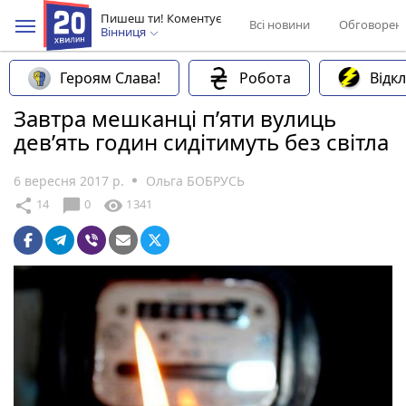
Пишеш ти! Коментує
Всі новини
Обговорен
Вінниця
Героям Слава!
Робота
Відк
Завтра мешканці п’яти вулиць
дев’ять годин сидітимуть без світла
6 вересня 2017 р.
Ольга БОБРУСЬ
chat_bubble
share
visibility
14
0
1341