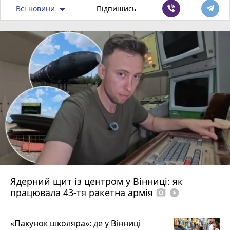
Всі новини
Підпишись
Ядерний щит із центром у Вінниці: як
працювала 43-тя ракетна армія
photo_camera
play_circle_filled
«Пакунок школяра»: де у Вінниці