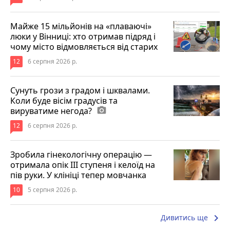
Майже 15 мільйонів на «плаваючі»
люки у Вінниці: хто отримав підряд і
чому місто відмовляється від старих
12
6 серпня 2026 р.
Сунуть грози з градом і шквалами.
Коли буде вісім градусів та
вируватиме негода?
photo_camera
12
6 серпня 2026 р.
Зробила гінекологічну операцію —
отримала опік ІІІ ступеня і келоїд на
пів руки. У клініці тепер мовчанка
10
5 серпня 2026 р.
keyboard_arrow_right
Дивитись ще