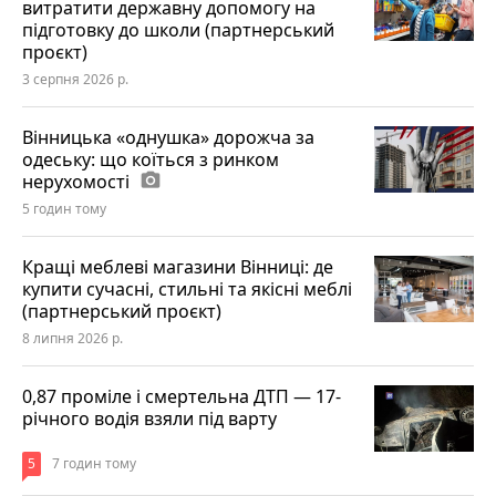
витратити державну допомогу на
підготовку до школи (партнерський
проєкт)
3 серпня 2026 р.
Вінницька «однушка» дорожча за
одеську: що коїться з ринком
нерухомості
photo_camera
5 годин тому
Кращі меблеві магазини Вінниці: де
купити сучасні, стильні та якісні меблі
(партнерський проєкт)
8 липня 2026 р.
0,87 проміле і смертельна ДТП — 17-
річного водія взяли під варту
5
7 годин тому