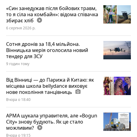
«Син занедужав після бойових травм,
то я сіла на комбайн»: відома співачка
збирає хліб
play_circle_filled
6 серпня 2026 р.
Сотня дронів за 18,4 мільйона.
Вінницька мерія оголосила новий
тендер для ЗСУ
9 годин тому
Від Вінниці — до Парижа й Китаю: як
місцева школа bellydance виховує
нове покоління танцівниць
photo_camera
Вчора о 18:40
АРМА шукала управителя, але «Bogun
City» знову будують. Як це стало
можливим?
play_circle_filled
Вчора о 19:15