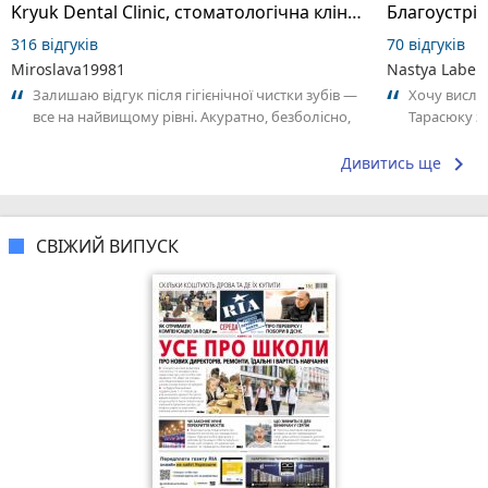
Kryuk Dental Clinic, стоматологічна клініка
Благоустрій
316 відгуків
70 відгуків
Miroslava19981
Nastya Laben
Залишаю відгук після гігієнічної чистки зубів —
Хочу висло
все на найвищому рівні. Акуратно, безболісно,
Тарасюку з
чисто. Приємний персонал,...
відповідаль
keyboard_arrow_right
Дивитись ще
СВІЖИЙ ВИПУСК