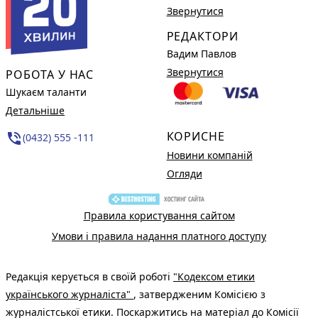
Звернутися
РЕДАКТОРИ
Вадим Павлов
Звернутися
РОБОТА У НАС
Шукаєм таланти
Детальніше
КОРИСНЕ
phone_in_talk
(0432) 555 -111
Новини компаній
Огляди
Правила користування сайтом
Умови і правила надання платного доступу
Редакція керується в своїй роботі
"Кодексом етики
українського журналіста"
, затвердженим Комісією з
журналістської етики. Поскаржитись на матеріал до Комісії