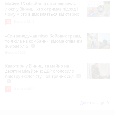
Майже 15 мільйонів на «плаваючі»
люки у Вінниці: хто отримав підряд і
чому місто відмовляється від старих
12
Вчора о 13:42
«Син занедужав після бойових травм,
то я сіла на комбайн»: відома співачка
збирає хліб
play_circle_filled
Вчора о 19:30
Квартири у Вінниці та майно на
десятки мільйонів: ДБР оголосило
підозру екслогісту Повітряних сил
photo_camera
play_circle_filled
17
Вчора о 10:37
keyboard_arrow_right
Дивитись ще