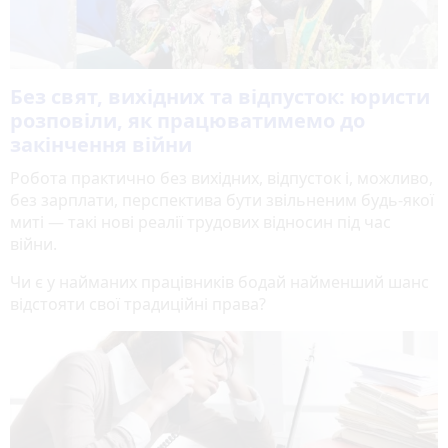
Без свят, вихідних та відпусток: юристи
розповіли, як працюватимемо до
закінчення війни
Робота практично без вихідних, відпусток і, можливо,
без зарплати, перспектива бути звільненим будь-якої
миті — такі нові реалії трудових відносин під час
війни.
Чи є у найманих працівників бодай найменший шанс
відстояти свої традиційні права?