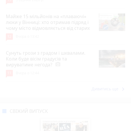
Майже 15 мільйонів на «плаваючі»
люки у Вінниці: хто отримав підряд і
чому місто відмовляється від старих
12
Вчора о 13:42
Сунуть грози з градом і шквалами.
Коли буде вісім градусів та
вируватиме негода?
photo_camera
11
Вчора о 12:44
keyboard_arrow_right
Дивитись ще
СВІЖИЙ ВИПУСК