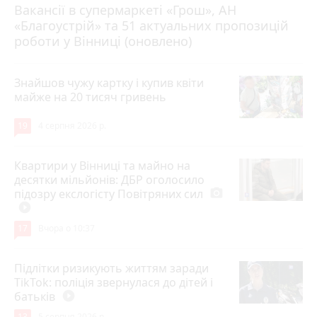
Вакансії в супермаркеті «Грош», АН
4 серпня 2026 р.
«Благоустрій» та 51 актуальних пропозицій
роботи у Вінниці (оновлено)
Знайшов чужу картку і купив квіти
майже на 20 тисяч гривень
19
4 серпня 2026 р.
Квартири у Вінниці та майно на
десятки мільйонів: ДБР оголосило
підозру екслогісту Повітряних сил
photo_camera
play_circle_filled
17
Вчора о 10:37
Підлітки ризикують життям заради
TikTok: поліція звернулася до дітей і
батьків
play_circle_filled
13
5 серпня 2026 р.