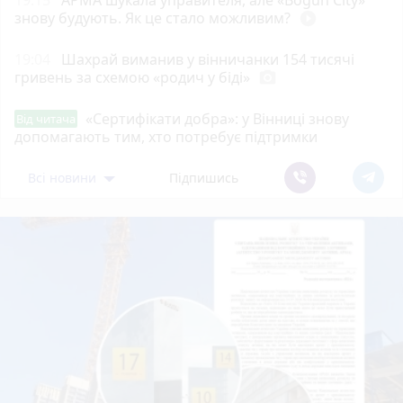
знову будують. Як це стало можливим?
play_circle_filled
19:04
Шахрай виманив у вінничанки 154 тисячі
гривень за схемою «родич у біді»
photo_camera
«Сертифікати добра»: у Вінниці знову
Від читача
допомагають тим, хто потребує підтримки
Всі новини
Підпишись