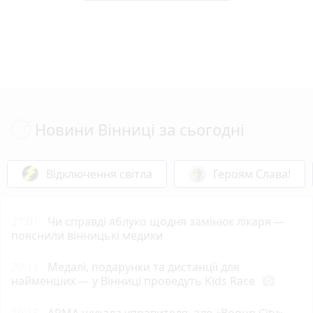
Новини Вінниці за сьогодні
Відключення світла
Героям Слава!
21:01
Чи справді яблуко щодня замінює лікаря —
пояснили вінницькі медики
20:11
Медалі, подарунки та дистанції для
найменших — у Вінниці проведуть Kids Race
photo_camera
19:15
АРМА шукала управителя, але «Bogun City»