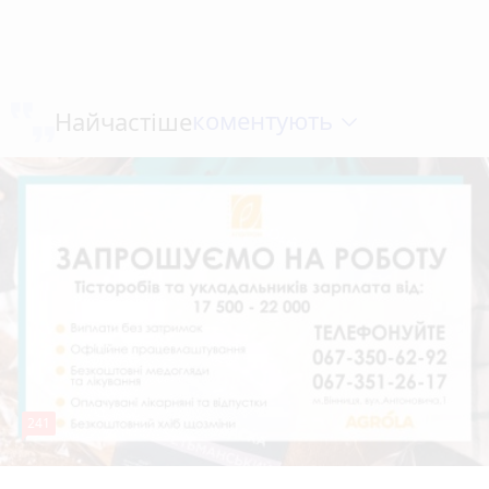
коментують
Найчастіше
241