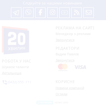
Слідкуйте за нашими новинами
РЕКЛАМА НА САЙТІ
Менеджер з реклами
Звернутися
РЕДАКТОРИ
Вадим Павлов
Звернутися
РОБОТА У НАС
Шукаєм таланти
Детальніше
КОРИСНЕ
phone_in_talk
(0432) 555 -111
Новини компаній
Огляди