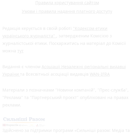
Правила користування сайтом
Умови і правила надання платного доступу
Редакція керується в своїй роботі
"Кодексом етики
українського журналіста"
, затвердженим Комісією з
журналістської етики. Поскаржитись на матеріал до Комісії
можна
тут
Видання є членом
Асоціації Незалежні регіональні видавці
України
та Всесвітньої асоціації видавців
WAN-IFRA
Матеріали з позначками "Новини компаній", "Прес-служба",
"Реклама" та "Партнерський проєкт" опубліковані на правах
реклами.
Здійснено за підтримки програми «Сильніші разом: Медіа та