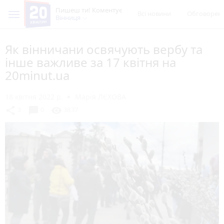
Пишеш ти! Коментує
Всі новини
Обговорен
Вінниця
Як вінничани освячують вербу та
інше важливе за 17 квітня на
20minut.ua
18 квітня 2022 р.
Марія ЛЄХОВА
chat_bubble
share
visibility
3
0
3837