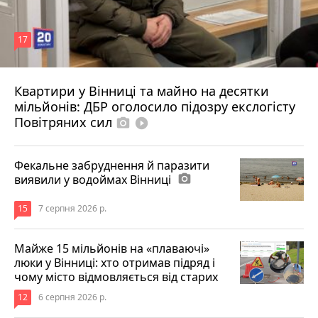
17
Квартири у Вінниці та майно на десятки
6 серпня 2026 р.
мільйонів: ДБР оголосило підозру екслогісту
Повітряних сил
photo_camera
play_circle_filled
Фекальне забруднення й паразити
виявили у водоймах Вінниці
photo_camera
15
7 серпня 2026 р.
Майже 15 мільйонів на «плаваючі»
люки у Вінниці: хто отримав підряд і
чому місто відмовляється від старих
12
6 серпня 2026 р.