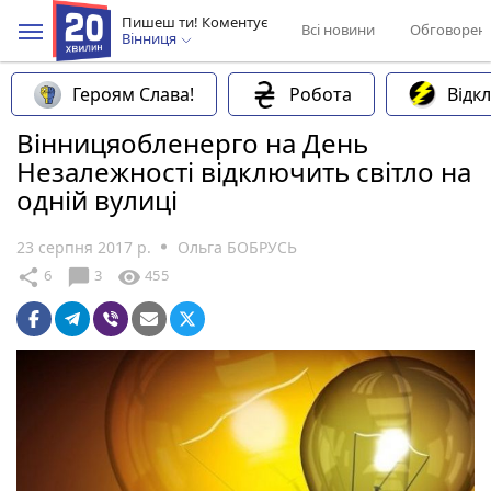
Пишеш ти! Коментує
Всі новини
Обговорен
Вінниця
Героям Слава!
Робота
Відк
Вінницяобленерго на День
Незалежності відключить світло на
одній вулиці
23 серпня 2017 р.
Ольга БОБРУСЬ
chat_bubble
share
visibility
6
3
455