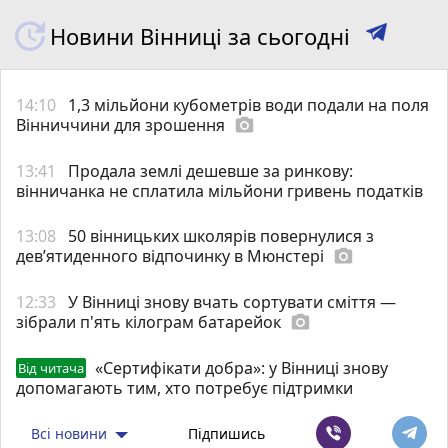
Новини Вінниці за сьогодні
14:10
1,3 мільйони кубометрів води подали на поля
Вінниччини для зрошення
photo_camera
13:41
Продала землі дешевше за ринкову:
вінничанка не сплатила мільйони гривень податків
13:08
50 вінницьких школярів повернулися з
дев’ятиденного відпочинку в Мюнстері
photo_camera
12:33
У Вінниці знову вчать сортувати сміття —
зібрали п'ять кілограм батарейок
photo_camera
«Сертифікати добра»: у Вінниці знову
Від читача
допомагають тим, хто потребує підтримки
Всі новини
Підпишись