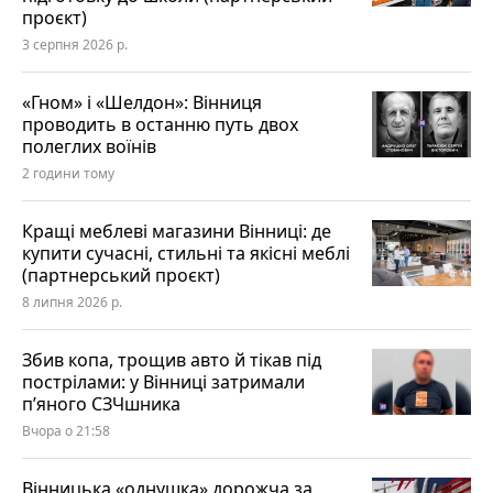
проєкт)
3 серпня 2026 р.
«Гном» і «Шелдон»: Вінниця
проводить в останню путь двох
полеглих воїнів
2 години тому
Кращі меблеві магазини Вінниці: де
купити сучасні, стильні та якісні меблі
(партнерський проєкт)
8 липня 2026 р.
Збив копа, трощив авто й тікав під
пострілами: у Вінниці затримали
п’яного СЗЧшника
Вчора о 21:58
Вінницька «однушка» дорожча за