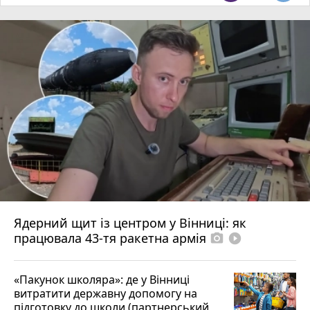
Ядерний щит із центром у Вінниці: як
працювала 43-тя ракетна армія
photo_camera
play_circle_filled
«Пакунок школяра»: де у Вінниці
витратити державну допомогу на
підготовку до школи (партнерський