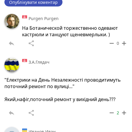
Опублікувати коментар
Purgen Purgen
На Ботанической торжественно одевают
кастрюли и танцуют щеневмерлыки. )
reply
share
remove
add
0
З.А.Глядач
"Електрики на День Незалежності проводитимуть
поточний ремонт по вулиці..."
Який,нафіг,поточний ремонт у вихідний день???
reply
share
remove
add
2
Иванов Иван