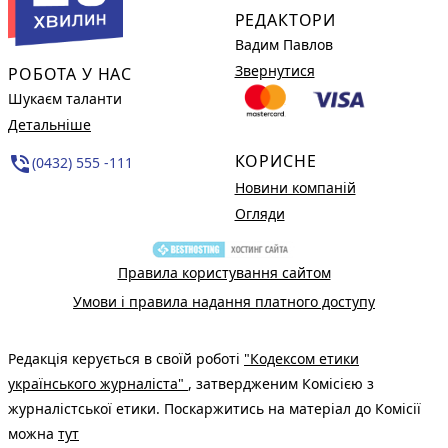
РЕДАКТОРИ
Вадим Павлов
Звернутися
РОБОТА У НАС
Шукаєм таланти
Детальніше
КОРИСНЕ
phone_in_talk
(0432) 555 -111
Новини компаній
Огляди
Правила користування сайтом
Умови і правила надання платного доступу
Редакція керується в своїй роботі
"Кодексом етики
українського журналіста"
, затвердженим Комісією з
журналістської етики. Поскаржитись на матеріал до Комісії
можна
тут