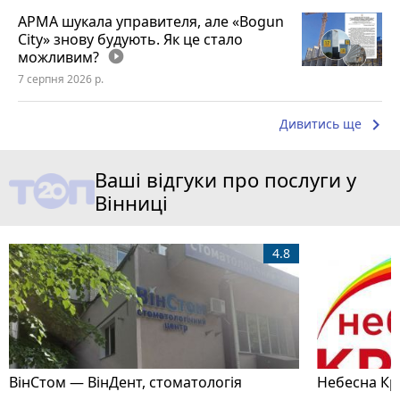
АРМА шукала управителя, але «Bogun
City» знову будують. Як це стало
можливим?
play_circle_filled
7 серпня 2026 р.
keyboard_arrow_right
Дивитись ще
Ваші відгуки про послуги у
Вінниці
4.8
ВінСтом — ВінДент, стоматологія
Небесна Кр