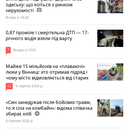
одеську: що коїться з ринком
нерухомості
photo_camera
Вчора о 14:24
0,87 проміле і смертельна ДТП — 17-
річного водія взяли під варту
7
Вчора о 13:01
Майже 15 мільйонів на «плаваючі»
люки у Вінниці: хто отримав підряд і
чому місто відмовляється від старих
12
6 серпня 2026 р.
«Син занедужав після бойових травм,
то я сіла на комбайн»: відома співачка
збирає хліб
play_circle_filled
6 серпня 2026 р.