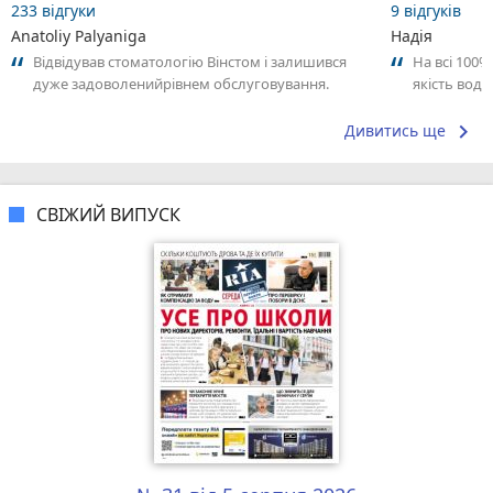
233 відгуки
9 відгуків
Anatoliy Palyaniga
Надія
Відвідував стоматологію Вінстом і залишився
На всі 100
дуже задоволенийрівнем обслуговування.
якість води
Лікар професійний все пояснює доступно,...
keyboard_arrow_right
Дивитись ще
СВІЖИЙ ВИПУСК