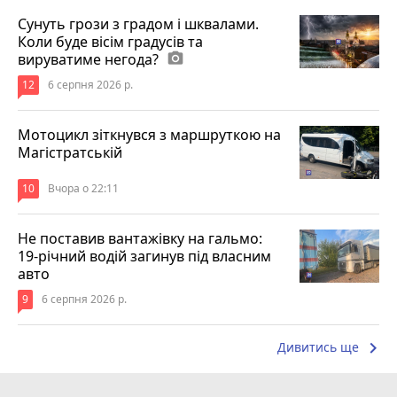
Сунуть грози з градом і шквалами.
Коли буде вісім градусів та
вируватиме негода?
photo_camera
12
6 серпня 2026 р.
Мотоцикл зіткнувся з маршруткою на
Магістратській
10
Вчора о 22:11
Не поставив вантажівку на гальмо:
19-річний водій загинув під власним
авто
9
6 серпня 2026 р.
keyboard_arrow_right
Дивитись ще