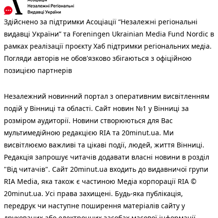
Здійснено за підтримки Асоціації “Незалежні регіональні
видавці України” та Foreningen Ukrainian Media Fund Nordic в
рамках реалізації проєкту Хаб підтримки регіональних медіа.
Погляди авторів не обов'язково збігаються з офіційною
позицією партнерів
Незалежний новинний портал з оперативним висвітленням
подій у Вінниці та області. Сайт новин №1 у Вінниці за
розміром аудиторії. Новини створюються для Вас
мультимедійною редакцією RIA та 20minut.ua. Ми
висвітлюємо важливі та цікаві події, людей, життя Вінниці.
Редакція запрошує читачів додавати власні новини в розділ
"Від читачів". Сайт 20minut.ua входить до видавничої групи
RIA Media, яка також є частиною Медіа корпорації RIA ©
20minut.ua. Усі права захищені. Будь-яка публiкацiя,
передрук чи наступне поширення матеріалів сайту у
друкованих або електронних засобах масової інформації