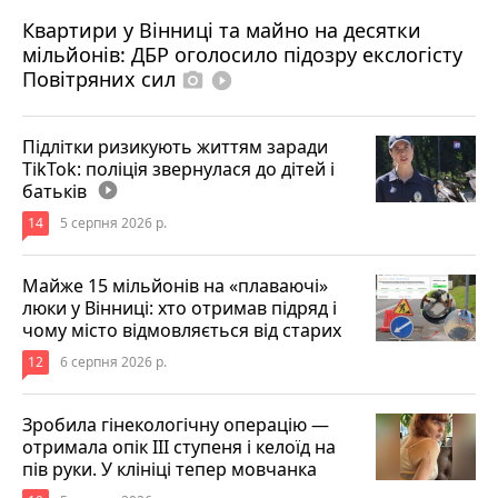
Квартири у Вінниці та майно на десятки
6 серпня 2026 р.
мільйонів: ДБР оголосило підозру екслогісту
Повітряних сил
photo_camera
play_circle_filled
Підлітки ризикують життям заради
TikTok: поліція звернулася до дітей і
батьків
play_circle_filled
14
5 серпня 2026 р.
Майже 15 мільйонів на «плаваючі»
люки у Вінниці: хто отримав підряд і
чому місто відмовляється від старих
12
6 серпня 2026 р.
Зробила гінекологічну операцію —
отримала опік ІІІ ступеня і келоїд на
пів руки. У клініці тепер мовчанка