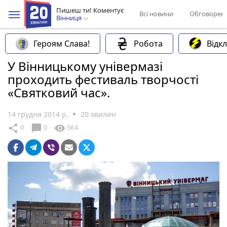
Пишеш ти! Коментує
Всі новини
Обговорен
Вінниця
Героям Слава!
Робота
Відк
У Вінницькому універмазі
проходить фестиваль творчості
«Святковий час».
14 грудня 2014 р.
20 хвилин
chat_bubble
share
visibility
0
0
564