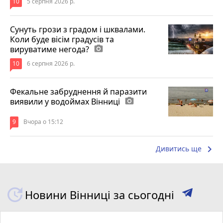
10
5 серпня 2026 р.
Сунуть грози з градом і шквалами.
Коли буде вісім градусів та
вируватиме негода?
photo_camera
10
6 серпня 2026 р.
Фекальне забруднення й паразити
виявили у водоймах Вінниці
photo_camera
9
Вчора о 15:12
keyboard_arrow_right
Дивитись ще
Новини Вінниці за сьогодні