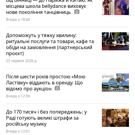
Від Вінниці — до Парижа й Китаю: як
місцева школа bellydance виховує
нове покоління танцівниць
photo_camera
Вчора о 18:40
Допоможуть у тяжку хвилину:
ритуальні послуги та товари, кафе та
обіди на замовлення (партнерський
проєкт)
25 червня 2026 р.
Після шести років простою «Мою
Ластівку» віддають в оренду. Що
відомо про аукціон
photo_camera
Вчора о 12:56
До 170 тисяч і без попереджень: у
Раді готують великі штрафи за
російську музику
Вчора о 12:01