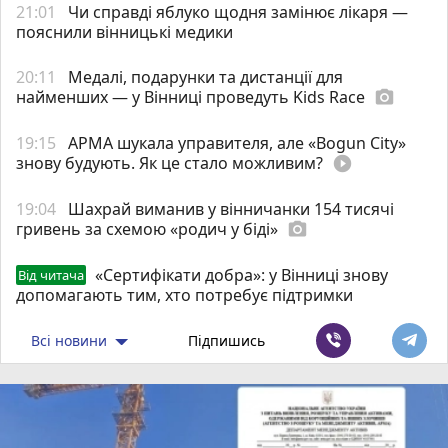
21:01
Чи справді яблуко щодня замінює лікаря —
пояснили вінницькі медики
20:11
Медалі, подарунки та дистанції для
найменших — у Вінниці проведуть Kids Race
photo_camera
19:15
АРМА шукала управителя, але «Bogun City»
знову будують. Як це стало можливим?
play_circle_filled
19:04
Шахрай виманив у вінничанки 154 тисячі
гривень за схемою «родич у біді»
photo_camera
«Сертифікати добра»: у Вінниці знову
Від читача
допомагають тим, хто потребує підтримки
Всі новини
Підпишись