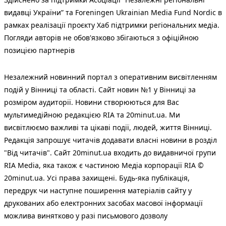
видавці України” та Foreningen Ukrainian Media Fund Nordic в
рамках реалізації проєкту Хаб підтримки регіональних медіа.
Погляди авторів не обов'язково збігаються з офіційною
позицією партнерів
Незалежний новинний портал з оперативним висвітленням
подій у Вінниці та області. Сайт новин №1 у Вінниці за
розміром аудиторії. Новини створюються для Вас
мультимедійною редакцією RIA та 20minut.ua. Ми
висвітлюємо важливі та цікаві події, людей, життя Вінниці.
Редакція запрошує читачів додавати власні новини в розділ
"Від читачів". Сайт 20minut.ua входить до видавничої групи
RIA Media, яка також є частиною Медіа корпорації RIA ©
20minut.ua. Усі права захищені. Будь-яка публiкацiя,
передрук чи наступне поширення матеріалів сайту у
друкованих або електронних засобах масової інформації
можлива винятково у разі письмового дозволу