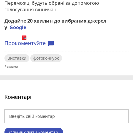
Переможці будуть обрані за допомогою
голосування вінничан.
Додайте 20 хвилин до вибраних джерел
у
Google
Прокоментуйте
chat_bubble
Виставки
фотоконкурс
Коментарі
Опублікувати коментар