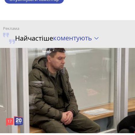
коментують
Найчастіше
17