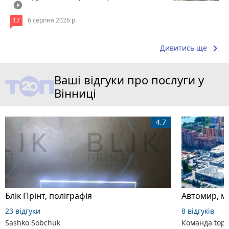
play_circle_filled
17
6 серпня 2026 р.
keyboard_arrow_right
Дивитись ще
Ваші відгуки про послуги у
Вінниці
4.7
Блік Прінт, поліграфія
23 відгуки
8 відгуків
Sashko Sobchuk
Команда top2