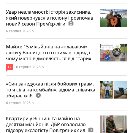
Удар незламності: історія захисника,
який повернувся з полону і розпочав
новий сезон Прем’єр-ліги
photo_camera
6 серпня 2026 р.
Майже 15 мільйонів на «плаваючі»
люки у Вінниці: хто отримав підряд і
чому місто відмовляється від старих
12
6 серпня 2026 р.
«Син занедужав після бойових травм,
то я сіла на комбайн»: відома співачка
збирає хліб
play_circle_filled
6 серпня 2026 р.
Квартири у Вінниці та майно на
десятки мільйонів: ДБР оголосило
підозру екслогісту Повітряних сил
photo_camera