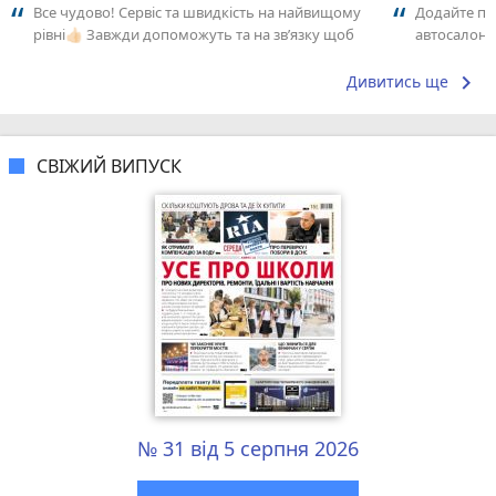
Все чудово! Сервіс та швидкість на найвищому
Додайте пе
рівні👍🏻 Завжди допоможуть та на звʼязку щоб
автосалонів
вирішити проблему👍🏻👍🏻 Дякую...
досвідом – 
keyboard_arrow_right
Дивитись ще
СВІЖИЙ ВИПУСК
№ 31 від 5 серпня 2026