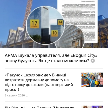
АРМА шукала управителя, але «Bogun City»
знову будують. Як це стало можливим?
play_circle_filled
«Пакунок школяра»: де у Вінниці
витратити державну допомогу на
підготовку до школи (партнерський
проєкт)
3 серпня 2026 р.