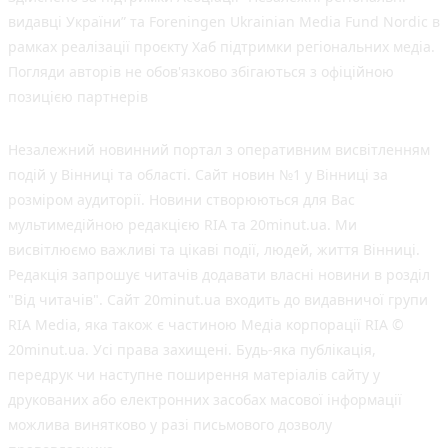
видавці України” та Foreningen Ukrainian Media Fund Nordic в
рамках реалізації проєкту Хаб підтримки регіональних медіа.
Погляди авторів не обов'язково збігаються з офіційною
позицією партнерів
Незалежний новинний портал з оперативним висвітленням
подій у Вінниці та області. Сайт новин №1 у Вінниці за
розміром аудиторії. Новини створюються для Вас
мультимедійною редакцією RIA та 20minut.ua. Ми
висвітлюємо важливі та цікаві події, людей, життя Вінниці.
Редакція запрошує читачів додавати власні новини в розділ
"Від читачів". Сайт 20minut.ua входить до видавничої групи
RIA Media, яка також є частиною Медіа корпорації RIA ©
20minut.ua. Усі права захищені. Будь-яка публiкацiя,
передрук чи наступне поширення матеріалів сайту у
друкованих або електронних засобах масової інформації
можлива винятково у разі письмового дозволу