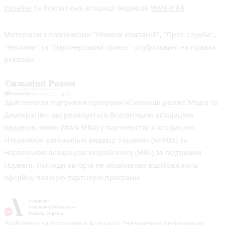
України
та Всесвітньої асоціації видавців
WAN-IFRA
Матеріали з позначками "Новини компаній", "Прес-служба",
"Реклама" та "Партнерський проєкт" опубліковані на правах
реклами.
Здійснено за підтримки програми «Сильніші разом: Медіа та
Демократія», що реалізується Всесвітньою асоціацією
видавців новин (WAN-IFRA) у партнерстві з Асоціацією
«Незалежні регіональні видавці України» (АНРВУ) та
Норвезькою асоціацією медіабізнесу (MBL) за підтримки
Норвегії. Погляди авторів не обов’язково відображають
офіційну позицію партнерів програми.
Здійснено за підтримки Асоціації “Незалежні регіональні