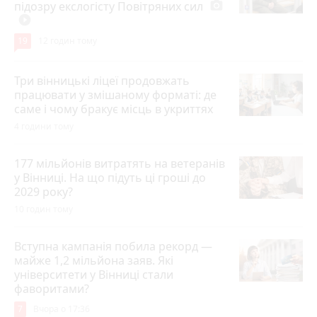
підозру екслогісту Повітряних сил
photo_camera
play_circle_filled
19
12 годин тому
Три вінницькі ліцеї продовжать
працювати у змішаному форматі: де
саме і чому бракує місць в укриттях
4 години тому
177 мільйонів витратять на ветеранів
у Вінниці. На що підуть ці гроші до
2029 року?
10 годин тому
Вступна кампанія побила рекорд —
майже 1,2 мільйона заяв. Які
університети у Вінниці стали
фаворитами?
7
Вчора о 17:36