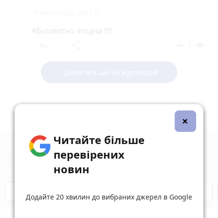
9 листопада 2021 р.
Абсолютно згодна !!!!
reply
share
remove
add
1
Дивитись ще 48 відповідей
×
Читайте більше
перевірених
Новини Вінниці за сьогодні
новин
Відключення світла
Героям Слава!
Додайте 20 хвилин до вибраних джерел в Google