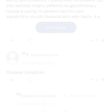
Ума хватило отдать ребенка на другой конец
города в школу, то должно хватить ума
заработать на собственное авто или такси.. А в
противном случае, нечего скулить..
Читати далі
reply
share
remove
add
0
Алена Ратушняк
10 листопада 2021 р.
Фашизм процвітає!
reply
share
remove
add
0
Владимир Свиридов
Алена Ратушняк
reply
10 листопада 2021 р.