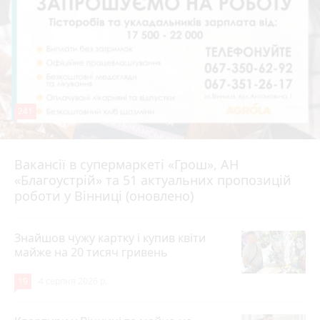
241
Вакансії в супермаркеті «Грош», АН
4 серпня 2026 р.
«Благоустрій» та 51 актуальних пропозицій
роботи у Вінниці (оновлено)
Знайшов чужу картку і купив квіти
майже на 20 тисяч гривень
19
4 серпня 2026 р.