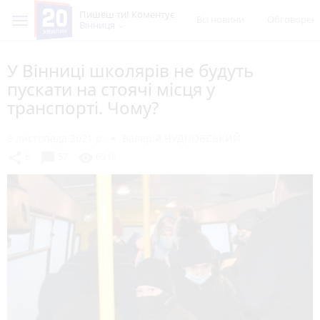
Пишеш ти! Коментує
Всі новини
Обговорен
Вінниця
У Вінниці школярів не будуть
пускати на стоячі місця у
транспорті. Чому?
8 листопада 2021 р.
Валерій ЧУДНОВСЬКИЙ
chat_bubble
share
visibility
6
57
6916