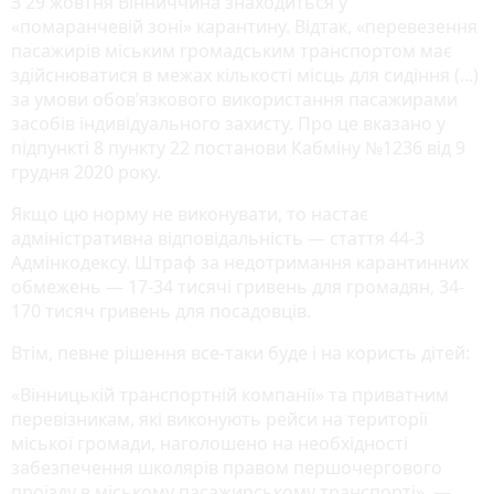
З 29 жовтня Вінниччина знаходиться у
«помаранчевій зоні» карантину. Відтак, «перевезення
пасажирів міським громадським транспортом має
здійснюватися в межах кількості місць для сидіння (...)
за умови обов’язкового використання пасажирами
засобів індивідуального захисту. Про це вказано у
підпункті 8 пункту 22 постанови Кабміну №1236 від 9
грудня 2020 року.
Якщо цю норму не виконувати, то настає
адміністративна відповідальність — стаття 44-3
Адмінкодексу. Штраф за недотримання карантинних
обмежень — 17-34 тисячі гривень для громадян, 34-
170 тисяч гривень для посадовців.
Втім, певне рішення все-таки буде і на користь дітей:
«Вінницькій транспортній компанії» та приватним
перевізникам, які виконують рейси на території
міської громади, наголошено на необхідності
забезпечення школярів правом першочергового
проїзду в міському пасажирському транспорті», —