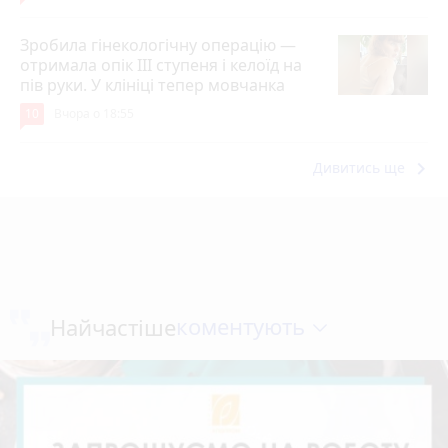
Зробила гінекологічну операцію —
отримала опік ІІІ ступеня і келоїд на
пів руки. У клініці тепер мовчанка
10
Вчора о 18:55
keyboard_arrow_right
Дивитись ще
коментують
Найчастіше