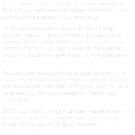
що пасажирів варто пускати тільки на сидячі місця.
Тоді ж вінничани написали звернення до влади, щоб
школярів пускали навіть на стоячі місця.
«Водії закривають двері перед дітьми і школярі
змушені, навіть у темну пору року, залишатись на
зупинці. 20-30 хвилин чекають наступного рейсу і є
ймовірність того, що будуть зайвими пасажирами
знову», — вказала на проблему вінничанка Людмила
Нагорна.
Восьмого листопада вінницька мерія дала розлогу
відповідь, чому школярів не будуть пускати на стоячі
місця у громадський транспорт. Якщо коротко, то на
це немає підстав у карантинній постанові уряду.
Пояснюємо:
До 31 грудня 2021 в Україні діє адаптивний карантин і
режим надзвичайної ситуації, про що вказано у
постанові Кабміну №981 від 22 вересня.