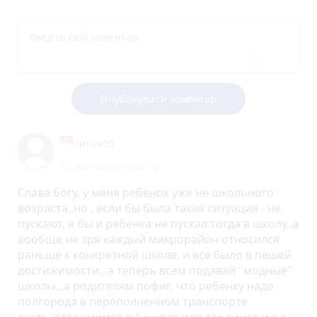
Опублікувати коментар
Читач55
16 листопада 2021 р.
Слава богу, у меня ребенок уже не школьного
возраста..но , если бы была такая ситуация - не
пускают, я бы и ребенка не пускал тогда в школу..а
вообще не зря каждый микрорайон относился
раньше к конкретной школе, и все было в пешей
достижимости...а теперь всем подавай "модные"
школы...а родителям пофиг, что ребенку надо
полгорода в переполненном транспорте
ехать..зато учимся в 1 школе или тех.лицее и т.д...