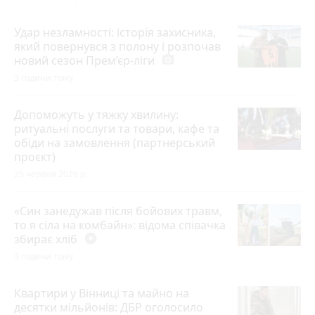
Удар незламності: історія захисника,
який повернувся з полону і розпочав
новий сезон Прем’єр-ліги
photo_camera
3 години тому
Допоможуть у тяжку хвилину:
ритуальні послуги та товари, кафе та
обіди на замовлення (партнерський
проєкт)
25 червня 2026 р.
«Син занедужав після бойових травм,
то я сіла на комбайн»: відома співачка
збирає хліб
play_circle_filled
3 години тому
Квартири у Вінниці та майно на
десятки мільйонів: ДБР оголосило