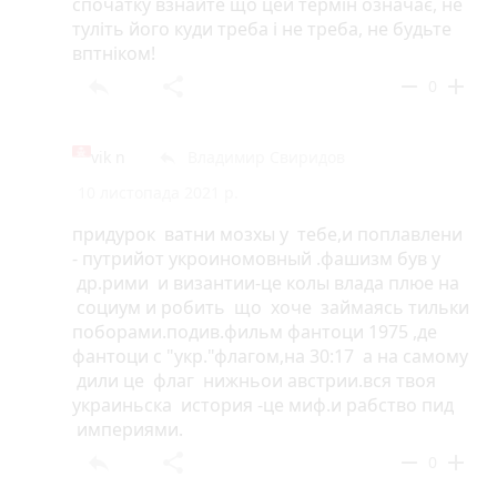
спочатку взнайте що цей термін означає, не
туліть його куди треба і не треба, не будьте
вптніком!
reply
share
remove
add
0
vik n
Владимир Свиридов
reply
10 листопада 2021 р.
придурок ватни мозхы у тебе,и поплавлени
- путрийот укроиномовный .фашизм був у
др.рими и византии-це колы влада плюе на
социум и робить що хоче займаясь тильки
поборами.подив.фильм фантоци 1975 ,де
фантоци с "укр."флагом,на 30:17 а на самому
дили це флаг нижньои австрии.вся твоя
украиньска история -це миф.и рабство пид
империями.
reply
share
remove
add
0