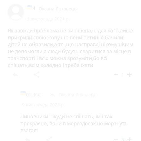
Оксана Янковець
9 листопада 2021 р.
Як завжди проблема не вирішена,ні для кого,лише
прикрили свою жопу,що вони петицію бачили і
дітей не образили,а те ,що насправді нікому нічим
не допомогли,а люди будуть сваритися за місце в
транспорті і всіх можна зрозуміти,бо всі
спішать,всім холодно і треба їхати
reply
share
remove
add
1
Ols Kat
Оксана Янковець
reply
9 листопада 2021 р.
Чиновники нiкуди не спiшать, їм i так
прекрасно, вони в мерседесах не мерзнуть
взагалi
reply
share
remove
add
3