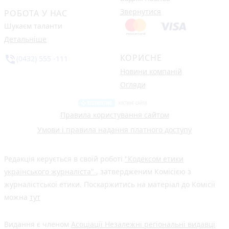
Звернутися
РОБОТА У НАС
Шукаєм таланти
Детальніше
КОРИСНЕ
phone_in_talk
(0432) 555 -111
Новини компаній
Огляди
Правила користування сайтом
Умови і правила надання платного доступу
Редакція керується в своїй роботі
"Кодексом етики
українського журналіста"
, затвердженим Комісією з
журналістської етики. Поскаржитись на матеріал до Комісії
можна
тут
Видання є членом
Асоціації Незалежні регіональні видавці