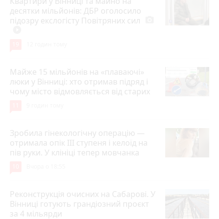
Квартири у Вінниці та майно на
десятки мільйонів: ДБР оголосило
підозру екслогісту Повітряних сил
photo_camera
play_circle_filled
19
12 годин тому
Майже 15 мільйонів на «плаваючі»
люки у Вінниці: хто отримав підряд і
чому місто відмовляється від старих
11
9 годин тому
Зробила гінекологічну операцію —
отримала опік ІІІ ступеня і келоїд на
пів руки. У клініці тепер мовчанка
10
Вчора о 18:55
Реконструкція очисних на Сабарові. У
Вінниці готують грандіозний проєкт
за 4 мільярди