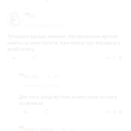
AK
9 листопада 2021 р.
Тупорила вдлада зелених. Неспроможна вугілля
навіть на зиму купити, вже мовчу про вкрадену у
дітей освіту.
reply
share
remove
add
1
Ols Kat
AK
reply
9 листопада 2021 р.
Для чого владi вугiлля, в них газовi котли в
особняках
reply
share
remove
add
0
Oksana Tsaruk
AK
reply