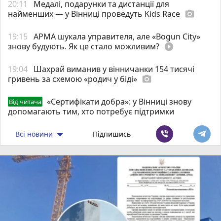
20:11
Медалі, подарунки та дистанції для
найменших — у Вінниці проведуть Kids Race
photo_camera
19:15
АРМА шукала управителя, але «Bogun City»
знову будують. Як це стало можливим?
play_circle_filled
19:04
Шахрай виманив у вінничанки 154 тисячі
гривень за схемою «родич у біді»
photo_camera
«Сертифікати добра»: у Вінниці знову
Від читача
допомагають тим, хто потребує підтримки
Всі новини
Підпишись