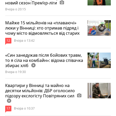
новий сезон Прем’єр-ліги
photo_camera
Вчора о 20:15
Майже 15 мільйонів на «плаваючі»
люки у Вінниці: хто отримав підряд і
чому місто відмовляється від старих
12
Вчора о 13:42
«Син занедужав після бойових травм,
то я сіла на комбайн»: відома співачка
збирає хліб
play_circle_filled
Вчора о 19:30
Квартири у Вінниці та майно на
десятки мільйонів: ДБР оголосило
підозру екслогісту Повітряних сил
photo_camera
play_circle_filled
17
Вчора о 10:37