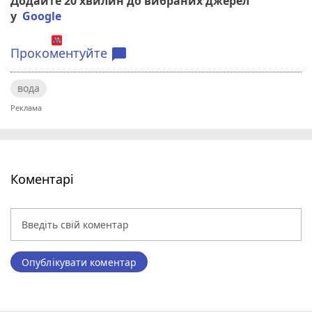
Додайте 20 хвилин до вибраних джерел
у
Google
Прокоментуйте
chat_bubble
вода
Коментарі
Опублікувати коментар