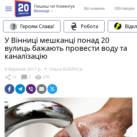
Пишеш ти! Коментує
Всі новини
Обговорен
Вінниця
Героям Слава!
Робота
Відк
У Вінниці мешканці понад 20
вулиць бажають провести воду та
каналізацію
4 березня 2017 р.
Ольга БОБРУСЬ
chat_bubble
share
visibility
12
0
259