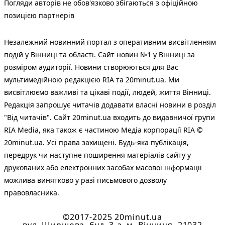
Погляди авторів не обов'язково збігаються з офіційною
позицією партнерів
Незалежний новинний портал з оперативним висвітленням
подій у Вінниці та області. Сайт новин №1 у Вінниці за
розміром аудиторії. Новини створюються для Вас
мультимедійною редакцією RIA та 20minut.ua. Ми
висвітлюємо важливі та цікаві події, людей, життя Вінниці.
Редакція запрошує читачів додавати власні новини в розділ
"Від читачів". Сайт 20minut.ua входить до видавничої групи
RIA Media, яка також є частиною Медіа корпорації RIA ©
20minut.ua. Усі права захищені. Будь-яка публiкацiя,
передрук чи наступне поширення матеріалів сайту у
друкованих або електронних засобах масової інформації
можлива винятково у разі письмового дозволу
правовласника.
©2017-2025 20minut.ua
вул. Ширшова, буд. 3-а, м. Вінниця, 21032