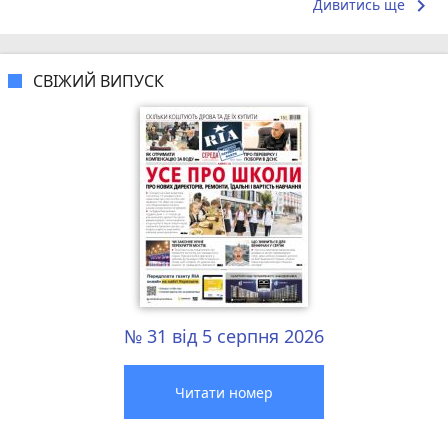
операції...
Максимальн
keyboard_arrow_right
Дивитись ще
СВІЖИЙ ВИПУСК
№ 31 від 5 серпня 2026
Читати номер