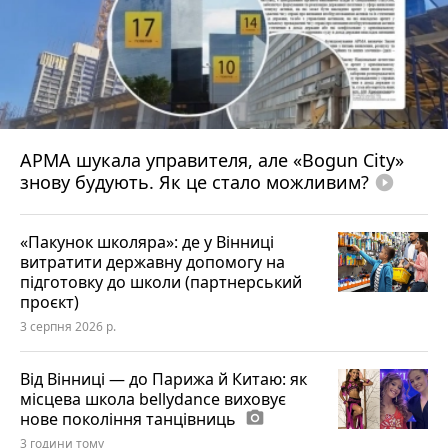
АРМА шукала управителя, але «Bogun City»
знову будують. Як це стало можливим?
play_circle_filled
«Пакунок школяра»: де у Вінниці
витратити державну допомогу на
підготовку до школи (партнерський
проєкт)
3 серпня 2026 р.
Від Вінниці — до Парижа й Китаю: як
місцева школа bellydance виховує
нове покоління танцівниць
photo_camera
3 години тому