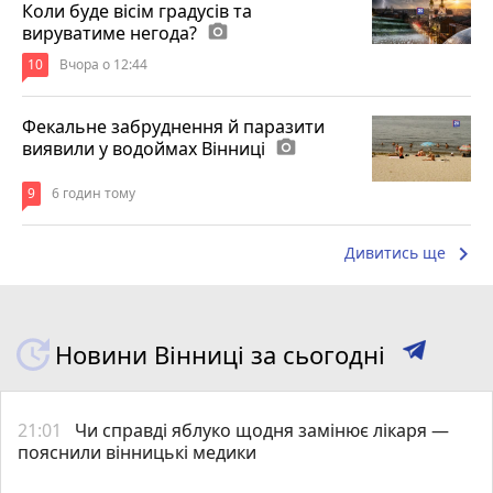
Коли буде вісім градусів та
вируватиме негода?
photo_camera
10
Вчора о 12:44
Фекальне забруднення й паразити
виявили у водоймах Вінниці
photo_camera
9
6 годин тому
keyboard_arrow_right
Дивитись ще
Новини Вінниці за сьогодні
21:01
Чи справді яблуко щодня замінює лікаря —
пояснили вінницькі медики