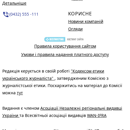
Детальніше
КОРИСНЕ
phone_in_talk
(0432) 555 -111
Новини компаній
Огляди
Правила користування сайтом
Умови і правила надання платного доступу
Редакція керується в своїй роботі
"Кодексом етики
українського журналіста"
, затвердженим Комісією з
журналістської етики. Поскаржитись на матеріал до Комісії
можна
тут
Видання є членом
Асоціації Незалежні регіональні видавці
України
та Всесвітньої асоціації видавців
WAN-IFRA