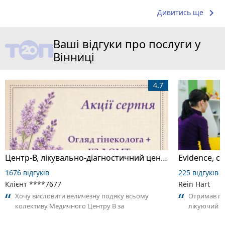
keyboard_arrow_right
Дивитись ще
Ваші відгуки про послуги у
Вінниці
4.7
Центр-В, лікувально-діагностичний центр
Evidence, с
1676 відгуків
225 відгуків
Клієнт ****7677
Rein Hart
Хочу висловити величезну подяку всьому
Отримав гір
колективу Медичного Центру В за
лікуючий л
професіоналізм та турботу, проявлені під час
розпіареног