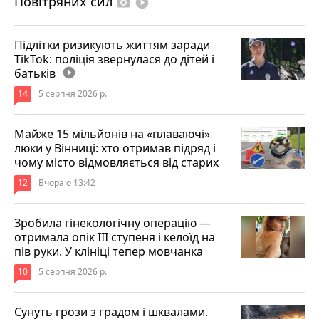
Повітряних сил
photo_camera
play_circle_filled
Підлітки ризикують життям заради
TikTok: поліція звернулася до дітей і
батьків
play_circle_filled
14
5 серпня 2026 р.
Майже 15 мільйонів на «плаваючі»
люки у Вінниці: хто отримав підряд і
чому місто відмовляється від старих
12
Вчора о 13:42
Зробила гінекологічну операцію —
отримала опік ІІІ ступеня і келоїд на
пів руки. У клініці тепер мовчанка
10
5 серпня 2026 р.
Сунуть грози з градом і шквалами.