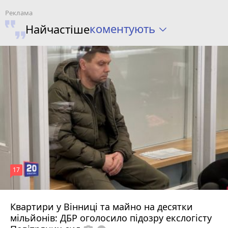
коментують
Найчастіше
17
Квартири у Вінниці та майно на десятки
Вчора о 10:37
мільйонів: ДБР оголосило підозру екслогісту