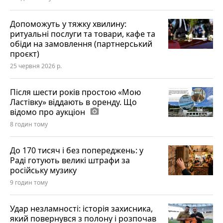
Допоможуть у тяжку хвилину:
ритуальні послуги та товари, кафе та
обіди на замовлення (партнерський
проєкт)
25 червня 2026 р.
Після шести років простою «Мою
Ластівку» віддають в оренду. Що
відомо про аукціон
photo_camera
8 годин тому
До 170 тисяч і без попереджень: у
Раді готують великі штрафи за
російську музику
9 годин тому
Удар незламності: історія захисника,
який повернувся з полону і розпочав