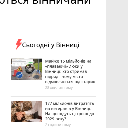
Сьогодні у Вінниці
Майже 15 мільйонів на
«плаваючі» люки у
Вінниці: хто отримав
підряд і чому місто
відмовляється від старих
28 хвилин тому
177 мільйонів витратять
на ветеранів у Вінниці.
На що підуть ці гроші до
2029 року?
2 години тому