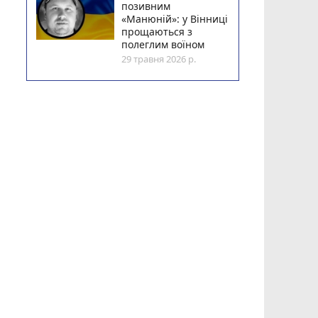
позивним
«Манюній»: у Вінниці
прощаються з
полеглим воїном
29 травня 2026 р.