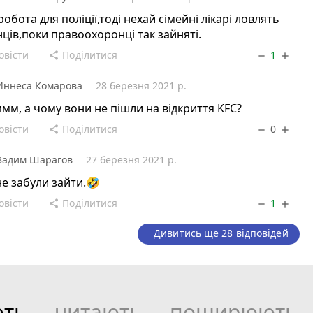
робота для поліції,тоді нехай сімейні лікарі ловлять
ців,поки правоохоронці так зайняті.
овісти
Поділитися
1
share
remove
add
Иннеса Комарова
28 березня 2021 р.
м, а чому вони не пішли на відкриття KFC?
овісти
Поділитися
0
share
remove
add
Вадим Шарагов
27 березня 2021 р.
е забули зайти.🤣
овісти
Поділитися
1
share
remove
add
Дивитись ще 28 відповідей
ють
читають
поширюють