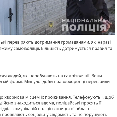
ські перевіряють дотримання громадянами, які наразі
режиму самоізоляції. Більшість дотримується правил та
исяч людей, які перебувають на самоізоляції. Вони
легкій формі. Минулої доби правоохоронці перевірили
до хворих за місцем їх проживання. Телефонують і, щоб
ійсно знаходиться вдома, поліцейські просять її
відділі комунікацій поліції вінницької області. —
і проявляють соціальну свідомість та не порушують