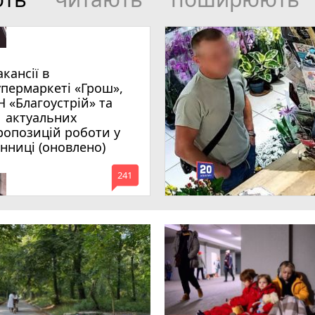
акансії в
упермаркеті «Грош»,
Н «Благоустрій» та
1 актуальних
ропозицій роботи у
інниці (оновлено)
mode_comment
241