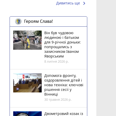
keyboard_arrow_right
Дивитись ще
Героям Слава!
Він був чудовою
людиною і батьком
для 9-річної доньки:
попрощались з
захисником Іваном
Яворським
8 липня 2026 р.
Допомога фронту,
оздоровлення дітей і
нова техніка: ключові
рішення сесії у
Вінниці
30 травня 2026 р.
Двометровий козак із