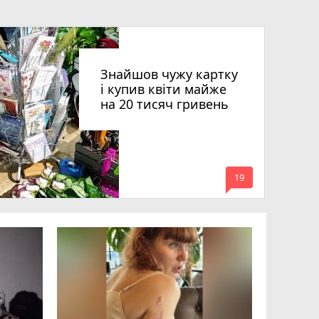
Знайшов чужу картку
і купив квіти майже
на 20 тисяч гривень
mode_comment
19
Квартири
десятки 
підозру е
photo_camera
play_circle_filled