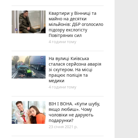
Квартири у Вінниці та
майно на десятки
мільйонів: ДБР оголосило
підозру екслогісту
Повітряних сил
4 години тому
На вулиці Київська
сталася серйозна аварія
зі скутером. На місці
працює поліція та
медики
4 години тому
ВІН І ВОНА. «Купи шубу,
якщо любиш». Чому
чоловіки не дарують
подарунки?
23 січня 2021 р.