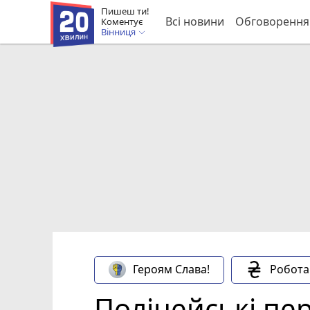
Пишеш ти!
Всі новини
Обговорення
Коментує
Вінниця
Героям Слава!
Робота
Поліцейські пе