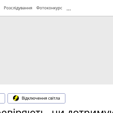
...
Розслідування
Фотоконкурс
Відключення світла
ревіряють, чи дотриму