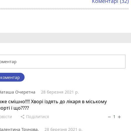
Коментарі (32)
 коментар
Наташа Очеретна
28 березня 2021 р.
вже смішно!!!! Хворі іздять до лікаря в міському
орті і що????
овісти
Поділитися
1
share
remove
add
Валентина Трунова.
28 березня 2021 р.