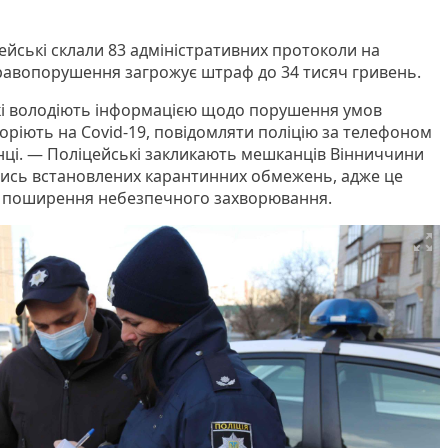
ейські склали 83 адміністративних протоколи на
равопорушення загрожує штраф до 34 тисяч гривень.
кі володіють інформацією щодо порушення умов
оріють на Covid-19, повідомляти поліцію за телефоном
нці. — Поліцейські закликають мешканців Вінниччини
тись встановлених карантинних обмежень, адже це
 поширення небезпечного захворювання.
