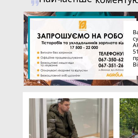
В
с
А
5
п
В
перацію
ня і
іці тепер