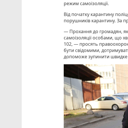
режим самоізоляції.
Від початку карантину поліц
порушників карантину. За п
— Прохання до громадян, я
самоізоляції особами, що хв
102, — просять правоохоро
бути свідомими, дотримува
допоможе зупинити швидке