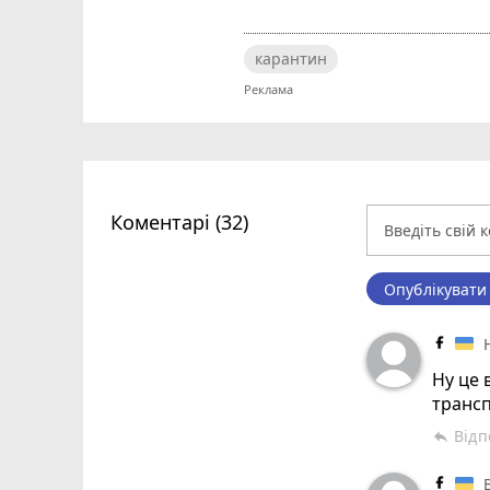
карантин
Коментарі (32)
Опублікувати
Ну це 
трансп
Відп
reply