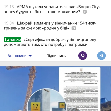
19:15
АРМА шукала управителя, але «Bogun City»
знову будують. Як це стало можливим?
play_circle_filled
19:04
Шахрай виманив у вінничанки 154 тисячі
гривень за схемою «родич у біді»
photo_camera
«Сертифікати добра»: у Вінниці знову
Від читача
допомагають тим, хто потребує підтримки
Всі новини
Підпишись