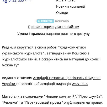
phone_in_talk
(0432) 555 -111
Новини компаній
Огляди
Правила користування сайтом
Умови і правила надання платного доступу
Редакція керується в своїй роботі
"Кодексом етики
українського журналіста"
, затвердженим Комісією з
журналістської етики. Поскаржитись на матеріал до Комісії
можна
тут
Видання є членом
Асоціації Незалежні регіональні видавці
України
та Всесвітньої асоціації видавців
WAN-IFRA
Матеріали з позначками "Новини компаній", "Прес-служба",
"Реклама" та "Партнерський проєкт" опубліковані на правах