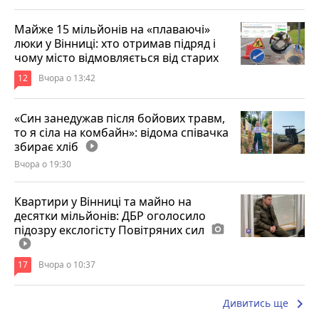
Майже 15 мільйонів на «плаваючі»
люки у Вінниці: хто отримав підряд і
чому місто відмовляється від старих
12
Вчора о 13:42
«Син занедужав після бойових травм,
то я сіла на комбайн»: відома співачка
збирає хліб
play_circle_filled
Вчора о 19:30
Квартири у Вінниці та майно на
десятки мільйонів: ДБР оголосило
підозру екслогісту Повітряних сил
photo_camera
play_circle_filled
17
Вчора о 10:37
keyboard_arrow_right
Дивитись ще