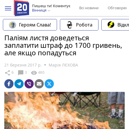
Пишеш ти! Коментує
Всі новини
Обговорен
Вінниця
Героям Слава!
Робота
Відк
Паліям листя доведеться
заплатити штраф до 1700 гривень,
але якщо попадуться
21 березня 2017 р.
Марія ЛЄХОВА
chat_bubble
share
visibility
6
3
480