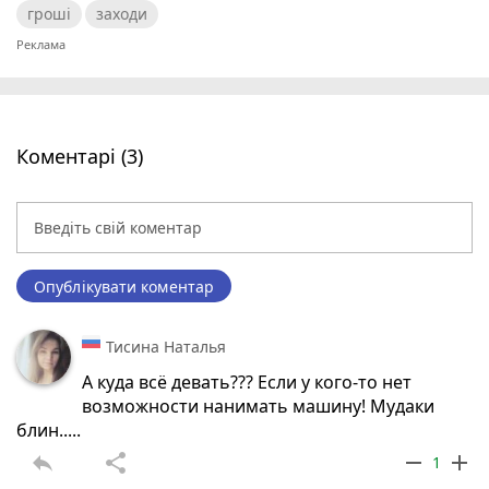
гроші
заходи
Коментарі (3)
Опублікувати коментар
Тисина Наталья
А куда всё девать??? Если у кого-то нет
возможности нанимать машину! Мудаки
блин.....
reply
share
remove
add
1