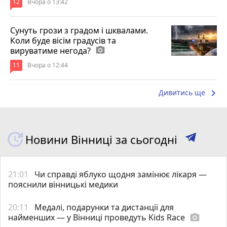
12
Вчора о 13:42
Сунуть грози з градом і шквалами.
Коли буде вісім градусів та
вируватиме негода?
photo_camera
11
Вчора о 12:44
keyboard_arrow_right
Дивитись ще
Новини Вінниці за сьогодні
21:01
Чи справді яблуко щодня замінює лікаря —
пояснили вінницькі медики
20:11
Медалі, подарунки та дистанції для
найменших — у Вінниці проведуть Kids Race
photo_camera