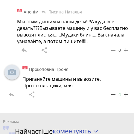
Анонім
Тисина Наталья
reply
Мы этим дышим и наши дети!!!!А куда всё
девать???Вызываете машину и у вас бесплатно
вывозят листья......Мудаки блин.....Вы сначала
узнавайте, а потом пишите!!!!!
reply
share
remove
add
0
Прокоповна Проня
Приганяйте машины и вывозите.
Протокольщики, мля.
reply
share
remove
add
4
коментують
Найчастіше