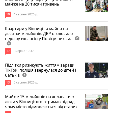
майже на 20 тисяч гривень
19
4 серпня 2026 р.
Квартири у Вінниці та майно на
десятки мільйонів: ДБР оголосило
підозру екслогісту Повітряних сил
photo_camera
play_circle_filled
17
Вчора о 10:37
Підлітки ризикують життям заради
TikTok: поліція звернулася до дітей і
батьків
play_circle_filled
13
5 серпня 2026 р.
Майже 15 мільйонів на «плаваючі»
люки у Вінниці: хто отримав підряд і
чому місто відмовляється від старих