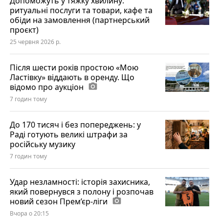
Допоможуть у тяжку хвилину:
ритуальні послуги та товари, кафе та
обіди на замовлення (партнерський
проєкт)
25 червня 2026 р.
Після шести років простою «Мою
Ластівку» віддають в оренду. Що
відомо про аукціон
photo_camera
7 годин тому
До 170 тисяч і без попереджень: у
Раді готують великі штрафи за
російську музику
7 годин тому
Удар незламності: історія захисника,
який повернувся з полону і розпочав
новий сезон Прем’єр-ліги
photo_camera
Вчора о 20:15