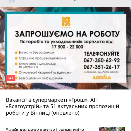
241
Вакансії в супермаркеті «Грош», АН
4 серпня 2026 р.
«Благоустрій» та 51 актуальних пропозицій
роботи у Вінниці (оновлено)
Знайшов чужу картку і купив квіти