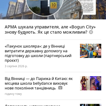
АРМА шукала управителя, але «Bogun City»
знову будують. Як це стало можливим?
play_circle_filled
«Пакунок школяра»: де у Вінниці
витратити державну допомогу на
підготовку до школи (партнерський
проєкт)
3 серпня 2026 р.
Від Вінниці — до Парижа й Китаю: як
місцева школа bellydance виховує
нове покоління танцівниць
photo_camera
годину тому