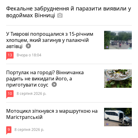
7 серпня 2026 р.
Фекальне забруднення й паразити виявили у
водоймах Вінниці
photo_camera
У Тиврові попрощалися з 15-річним
хлопцем, який загинув у палаючій
автівці
play_circle_filled
13
Вчора о 18:04
Портулак на городі? Вінничанка
радить не викидати його, а
приготувати соус
play_circle_filled
10
8 серпня 2026 р.
Мотоцикл зіткнувся з маршруткою на
Магістратській
9
8 серпня 2026 р.