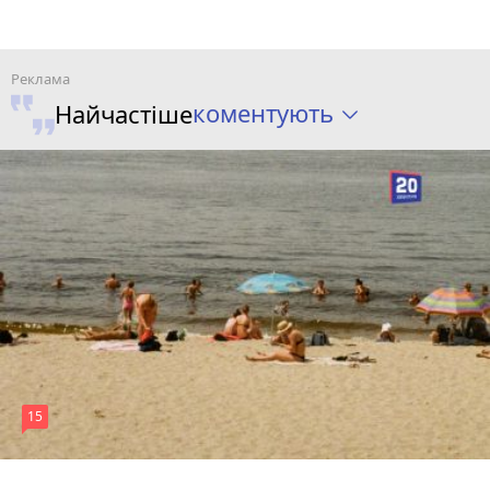
коментують
Найчастіше
15