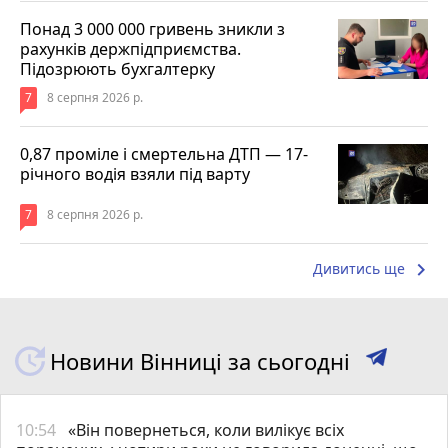
Понад 3 000 000 гривень зникли з
рахунків держпідприємства.
Підозрюють бухгалтерку
7
8 серпня 2026 р.
0,87 проміле і смертельна ДТП — 17-
річного водія взяли під варту
7
8 серпня 2026 р.
keyboard_arrow_right
Дивитись ще
Новини Вінниці за сьогодні
10:54
«Він повернеться, коли вилікує всіх