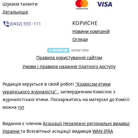
Шукаєм таланти
Детальніше
КОРИСНЕ
phone_in_talk
(0432) 555 -111
Новини компаній
Огляди
Правила користування сайтом
Умови і правила надання платного доступу
Редакція керується в своїй роботі
"Кодексом етики
українського журналіста"
, затвердженим Комісією з
журналістської етики. Поскаржитись на матеріал до Комісії
можна
тут
Видання є членом
Асоціації Незалежні регіональні видавці
України
та Всесвітньої асоціації видавців
WAN-IFRA