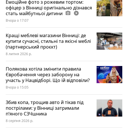
Емоційне фото з рожевим тортом:
офіцер з Вінниці оригінально дізнався
стать майбутньої дитини
photo_camera
play_circle_filled
Вчора о 17:07
Кращі меблеві магазини Вінниці: де
купити сучасні, стильні та якісні меблі
(партнерський проєкт)
8 липня 2026 р.
Полякова хотіла змінити правила
Євробачення через заборону на
участь у Нацвідборі. Що їй відповіли?
Вчора о 15:05
Збив копа, трощив авто й тікав під
пострілами: у Вінниці затримали
п’яного СЗЧшника
8 серпня 2026 р.