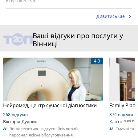
6 серпня 2026 р.
keyboard_arrow_right
Дивитись ще
Ваші відгуки про послуги у
Вінниці
4.3
Нейромед, центр сучасної діагностики
Family Place
268 відгуків
374 відгуки
Вікторія Дудник
Клієнт ****1
Лише позитивні відгуки! Ввічливий
Смачні та 
персонал,якісне обслуговування.