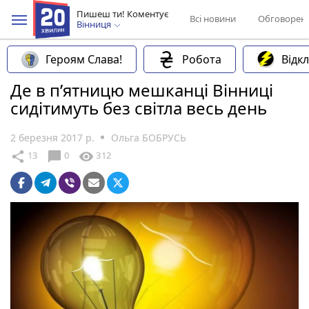
Пишеш ти! Коментує
Всі новини
Обговорен
Вінниця
Героям Слава!
Робота
Відк
Де в п’ятницю мешканці Вінниці
сидітимуть без світла весь день
2 березня 2017 р.
Ольга БОБРУСЬ
chat_bubble
share
visibility
13
0
312