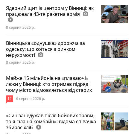
Ядерний щит із центром у Вінниці: як
працювала 43-тя ракетна армія
photo_camera
play_circle_filled
8 серпня 2026 р.
Вінницька «однушка» дорожча за
одеську: що коїться з ринком
нерухомості
photo_camera
8 серпня 2026 р.
Майже 15 мільйонів на «плаваючі»
люки у Вінниці: хто отримав підряд і
чому місто відмовляється від старих
12
6 серпня 2026 р.
«Син занедужав після бойових травм,
то я сіла на комбайн»: відома співачка
збирає хліб
play_circle_filled