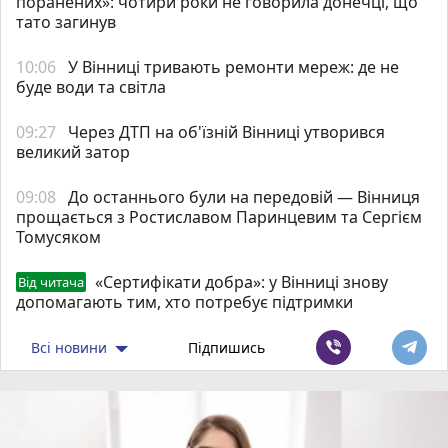
поранених»: чотири роки не говорила донечці, що
тато загинув
10:06
У Вінниці тривають ремонти мереж: де не
буде води та світла
09:27
Через ДТП на об'їзній Вінниці утворився
великий затор
09:08
До останнього були на передовій — Вінниця
прощається з Ростиславом Паринцевим та Сергієм
Томусяком
«Сертифікати добра»: у Вінниці знову
Від читача
допомагають тим, хто потребує підтримки
Всі новини
Підпишись