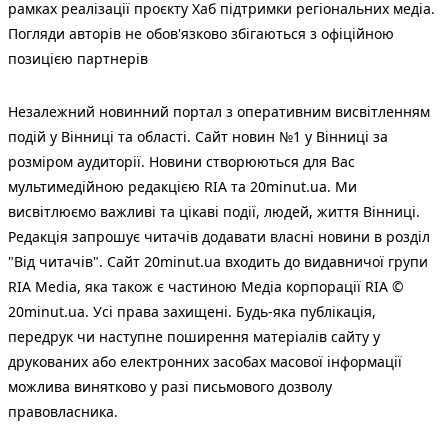
рамках реалізації проєкту Хаб підтримки регіональних медіа.
Погляди авторів не обов'язково збігаються з офіційною
позицією партнерів
Незалежний новинний портал з оперативним висвітленням
подій у Вінниці та області. Сайт новин №1 у Вінниці за
розміром аудиторії. Новини створюються для Вас
мультимедійною редакцією RIA та 20minut.ua. Ми
висвітлюємо важливі та цікаві події, людей, життя Вінниці.
Редакція запрошує читачів додавати власні новини в розділ
"Від читачів". Сайт 20minut.ua входить до видавничої групи
RIA Media, яка також є частиною Медіа корпорації RIA ©
20minut.ua. Усі права захищені. Будь-яка публiкацiя,
передрук чи наступне поширення матеріалів сайту у
друкованих або електронних засобах масової інформації
можлива винятково у разі письмового дозволу
правовласника.