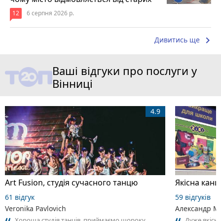
12
6 серпня 2026 р.
keyboard_arrow_right
Дивитись ще
Ваші відгуки про послуги у
Вінниці
4.9
Art Fusion, студія сучасного танцю
Якісна канц
61 відгук
59 відгуків
Veronika Pavlovich
Александр 
Хороша студія танців, приймаємо щороку
Дуже якісн