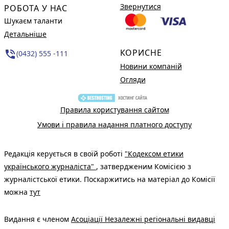
Звернутися
РОБОТА У НАС
Шукаєм таланти
Детальніше
КОРИСНЕ
phone_in_talk
(0432) 555 -111
Новини компаній
Огляди
Правила користування сайтом
Умови і правила надання платного доступу
Редакція керується в своїй роботі
"Кодексом етики
українського журналіста"
, затвердженим Комісією з
журналістської етики. Поскаржитись на матеріал до Комісії
можна
тут
Видання є членом
Асоціації Незалежні регіональні видавці