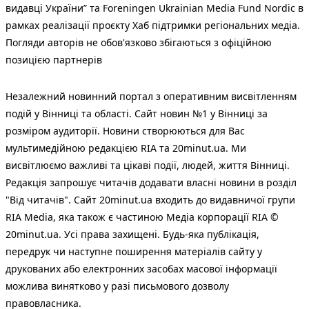
видавці України” та Foreningen Ukrainian Media Fund Nordic в
рамках реалізації проєкту Хаб підтримки регіональних медіа.
Погляди авторів не обов'язково збігаються з офіційною
позицією партнерів
Незалежний новинний портал з оперативним висвітленням
подій у Вінниці та області. Сайт новин №1 у Вінниці за
розміром аудиторії. Новини створюються для Вас
мультимедійною редакцією RIA та 20minut.ua. Ми
висвітлюємо важливі та цікаві події, людей, життя Вінниці.
Редакція запрошує читачів додавати власні новини в розділ
"Від читачів". Сайт 20minut.ua входить до видавничої групи
RIA Media, яка також є частиною Медіа корпорації RIA ©
20minut.ua. Усі права захищені. Будь-яка публiкацiя,
передрук чи наступне поширення матеріалів сайту у
друкованих або електронних засобах масової інформації
можлива винятково у разі письмового дозволу
правовласника.