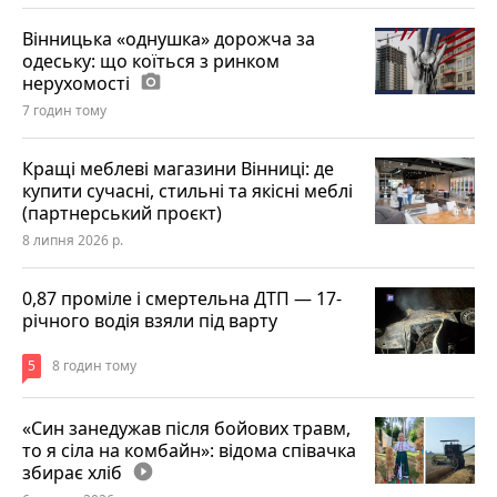
Вінницька «однушка» дорожча за
одеську: що коїться з ринком
нерухомості
photo_camera
7 годин тому
Кращі меблеві магазини Вінниці: де
купити сучасні, стильні та якісні меблі
(партнерський проєкт)
8 липня 2026 р.
0,87 проміле і смертельна ДТП — 17-
річного водія взяли під варту
5
8 годин тому
«Син занедужав після бойових травм,
то я сіла на комбайн»: відома співачка
збирає хліб
play_circle_filled