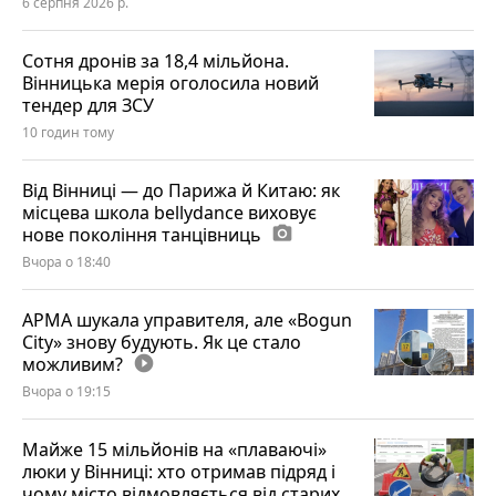
6 серпня 2026 р.
Сотня дронів за 18,4 мільйона.
Вінницька мерія оголосила новий
тендер для ЗСУ
10 годин тому
Від Вінниці — до Парижа й Китаю: як
місцева школа bellydance виховує
нове покоління танцівниць
photo_camera
Вчора о 18:40
АРМА шукала управителя, але «Bogun
City» знову будують. Як це стало
можливим?
play_circle_filled
Вчора о 19:15
Майже 15 мільйонів на «плаваючі»
люки у Вінниці: хто отримав підряд і
чому місто відмовляється від старих