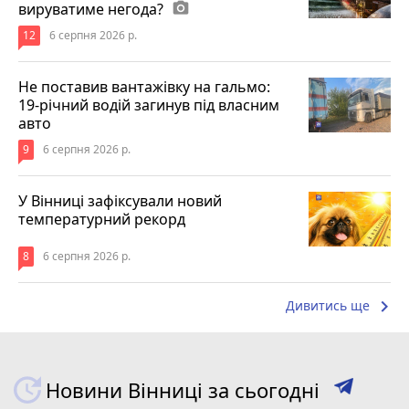
вируватиме негода?
photo_camera
12
6 серпня 2026 р.
Не поставив вантажівку на гальмо:
19-річний водій загинув під власним
авто
9
6 серпня 2026 р.
У Вінниці зафіксували новий
температурний рекорд
8
6 серпня 2026 р.
keyboard_arrow_right
Дивитись ще
Новини Вінниці за сьогодні