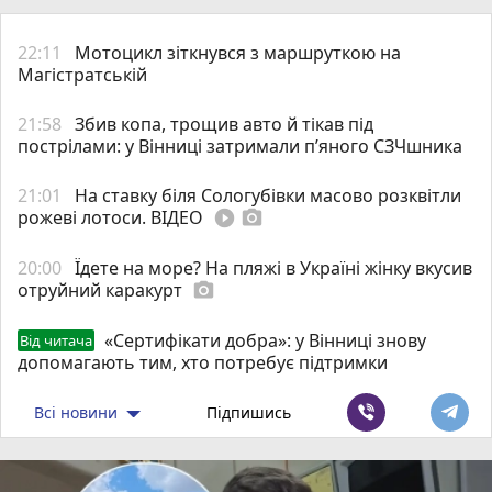
22:11
Мотоцикл зіткнувся з маршруткою на
Магістратській
21:58
Збив копа, трощив авто й тікав під
пострілами: у Вінниці затримали п’яного СЗЧшника
21:01
На ставку біля Сологубівки масово розквітли
рожеві лотоси. ВІДЕО
play_circle_filled
photo_camera
20:00
Їдете на море? На пляжі в Україні жінку вкусив
отруйний каракурт
photo_camera
«Сертифікати добра»: у Вінниці знову
Від читача
допомагають тим, хто потребує підтримки
Всі новини
Підпишись