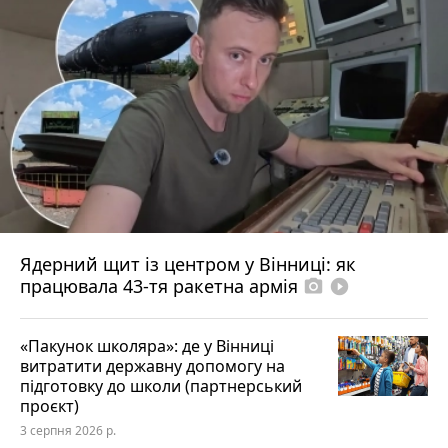
Ядерний щит із центром у Вінниці: як
працювала 43-тя ракетна армія
photo_camera
play_circle_filled
«Пакунок школяра»: де у Вінниці
витратити державну допомогу на
підготовку до школи (партнерський
проєкт)
3 серпня 2026 р.