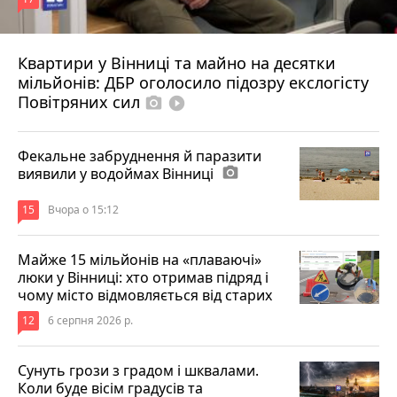
Квартири у Вінниці та майно на десятки
6 серпня 2026 р.
мільйонів: ДБР оголосило підозру екслогісту
Повітряних сил
photo_camera
play_circle_filled
Фекальне забруднення й паразити
виявили у водоймах Вінниці
photo_camera
15
Вчора о 15:12
Майже 15 мільйонів на «плаваючі»
люки у Вінниці: хто отримав підряд і
чому місто відмовляється від старих
12
6 серпня 2026 р.
Сунуть грози з градом і шквалами.
Коли буде вісім градусів та