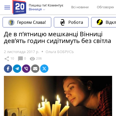
Пишеш ти! Коментує
Всі новини
Обговорен
Вінниця
Героям Слава!
Робота
Відк
Де в п’ятницю мешканці Вінниці
дев’ять годин сидітимуть без світла
2 листопада 2017 р.
Ольга БОБРУСЬ
chat_bubble
share
visibility
10
0
206