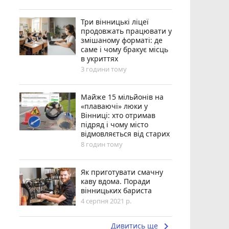
Три вінницькі ліцеї
продовжать працювати у
змішаному форматі: де
саме і чому бракує місць
в укриттях
3 години тому
Майже 15 мільйонів на
«плаваючі» люки у
Вінниці: хто отримав
підряд і чому місто
відмовляється від старих
8 годин тому
Як приготувати смачну
каву вдома. Поради
вінницьких бариста
4 серпня 2021 р.
keyboard_arrow_right
Дивитись ще