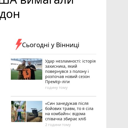
рдон
Сьогодні у Вінниці
Удар незламності: історія
захисника, який
повернувся з полону і
розпочав новий сезон
Прем’єр-ліги
годину тому
«Син занедужав після
бойових травм, то я сіла
на комбайн»: відома
співачка збирає хліб
2 години тому