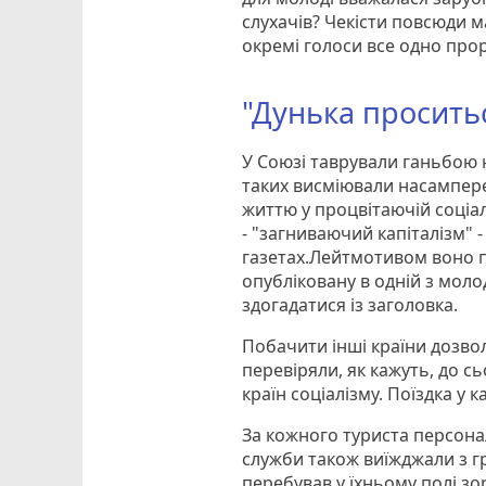
слухачів? Чекісти повсюди ма
окремі голоси все одно прор
"Дунька просить
У Союзі таврували ганьбою 
таких висміювали насампере
життю у процвітаючій соціал
- "загниваючий капіталізм" 
газетах.Лейтмотивом воно п
опубліковану в одній з моло
здогадатися із заголовка.
Побачити інші країни дозвол
перевіряли, як кажуть, до с
країн соціалізму. Поїздка у
За кожного туриста персонал
служби також виїжджали з г
перебував у їхньому полі зор