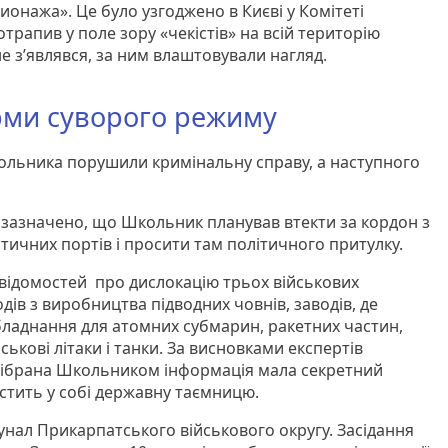
онажа». Це було узгоджено в Києві у Комітеті
рапив у поле зору «чекістів» на всій територію
не з’являвся, за ним влаштовували нагляд.
рми суворого режиму
ольника порушили кримінальну справу, а наступного
 зазначено, що Школьник планував втекти за кордон з
стичних портів і просити там політичного притулку.
х відомостей про дислокацію трьох військових
одів з виробництва підводних човнів, заводів, де
ладнання для атомних субмарин, ракетних частин,
йськові літаки і танки. За висновками експертів
 зібрана Школьником інформація мала секретний
істить у собі державну таємницю.
унал Прикарпатського військового округу. Засідання