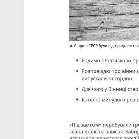
Люди в СРСР були відгороджені сті
Радимо обов’язково пр
Розповіддю про віннич
випускали за кордон.
Для чого у Вінниці ств
Історії з минулого роз
«Під замком» перебували гро
звана «залізна завіса». Заб
для молоді вважалася зарубі