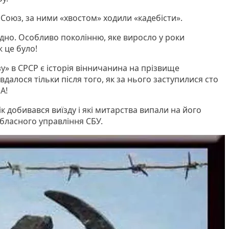
Союз, за ними «хвостом» ходили «кадебісти».
адно. Особливо поколінню, яке виросло у роки
ж це було!
у» в СРСР є історія вінничанина на прізвище
вдалося тільки після того, як за нього заступилися сто
А!
ік добивався виїзду і які митарства випали на його
 обласного управління СБУ.