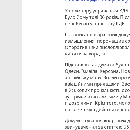
У поле зору управління КДБ 
Було йому тоді 36 років. Піс
перебував у полі зору КДБ.
Як записано в архівних док
измышления, порочащие сов
Оперативники висловлювали
виїхати за кордон.
Підставою так думати було 
Одеси, Ізмаїла, Херсона, Но
англійську мову. Знали про
авіаційними приладами. Заф
військових про кількість ос
зустрічей з іноземцями у Мос
підозрілими. Крім того, чо
на советскую действительно
Документування «ворожих д
звинувачення за статтею 5