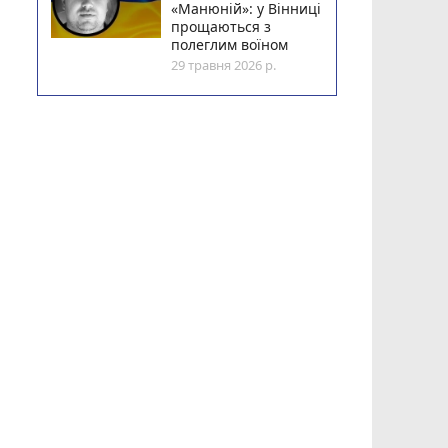
«Манюній»: у Вінниці
прощаються з
полеглим воїном
29 травня 2026 р.