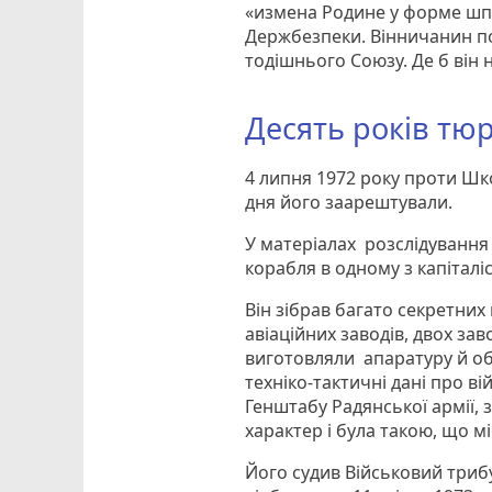
«измена Родине у форме шпи
Держбезпеки. Вінничанин пот
тодішнього Союзу. Де б він 
Десять років тю
4 липня 1972 року проти Шк
дня його заарештували.
У матеріалах розслідування
корабля в одному з капіталі
Він зібрав багато секретни
авіаційних заводів, двох зав
виготовляли апаратуру й об
техніко-тактичні дані про ві
Генштабу Радянської армії,
характер і була такою, що м
Його судив Військовий триб