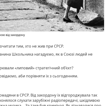
ною від закордону
очитати тим, хто не жив при СРСР.
анина Школьника нагадуємо, як в Союзі людей не
орювали «липовий» стратегічний об’єкт?
повідаємо, аби порівняти їх з сьогоденням.
мадяни в СРСР. Від закордону їх відгороджувала так
оронялося слухати зарубіжні радіопередачі, шкідливою
жна музика… За таке був кримінал. Як дізнавалися про