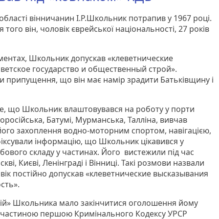
області вінничанин І.Р.Школьник потрапив у 1967 році.
ля того він, чоловік єврейської національності, 27 років
ументах, Школьник допускав «клеветнические
етское государство и общественный строй».
 припущення, що він має намір зрадити Батьківщину і
те, що Школьник влаштовувався на роботу у порти
воросійська, Батумі, Мурманська, Талліна, вивчав
 його захоплення водно-моторним спортом, навігацією,
іксували інформацію, що Школьник цікавився у
обового складу у частинах. Його вистежили під час
кві, Києві, Ленінграді і Вінниці. Такі розмови назвали
ловік постійно допускав «клеветнические высказывания
сть».
ій» Школьника мало закінчитися оголошення йому
6 частиною першою Кримінального Кодексу УРСР