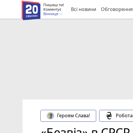
Пишеш ти!
Всі новини
Обговорення
Коментує
Вінниця
Героям Слава!
Робота
«Безвіз» в СРСР