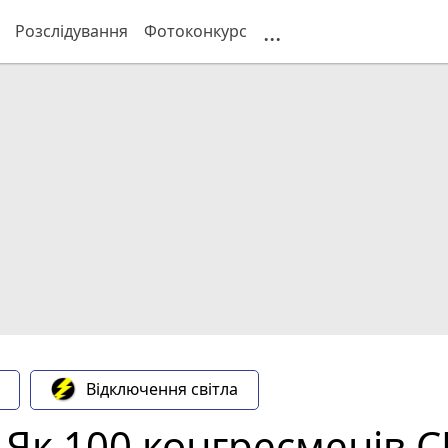
...
Розслідування
Фотоконкурс
Відключення світла
. Як 100 конгресменів