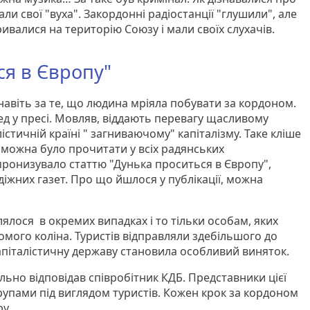
ли свої "вуха". Закордонні радіостанції "глушили", але
ивалися на територію Союзу і мали своїх слухачів.
ся в Європу"
навіть за те, що людина мріяла побувати за кордоном.
д у пресі. Мовляв, віддають перевагу щасливому
істичній країні " загниваючому" капіталізму. Таке кліше
- можна було прочитати у всіх радянських
ронизувало статтю "Дунька проситься в Європу",
діжних газет. Про що йшлося у публікації, можна
ялося в окремих випадках і то тільки особам, яких
ьомого коліна. Туристів відправляли здебільшого до
 капіталістичну державу становила особливий виняток.
ьно відповідав співробітник КДБ. Представники цієї
рупами під виглядом туристів. Кожен крок за кордоном
у.