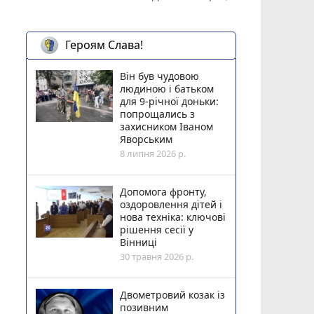
Героям Слава!
Він був чудовою
людиною і батьком
для 9-річної доньки:
попрощались з
захисником Іваном
Яворським
8 липня 2026 р.
Допомога фронту,
оздоровлення дітей і
нова техніка: ключові
рішення сесії у
Вінниці
30 травня 2026 р.
Двометровий козак із
позивним