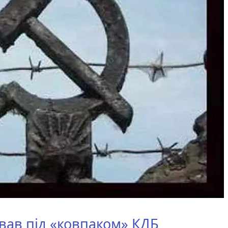
ав під «ковпаком» КДБ