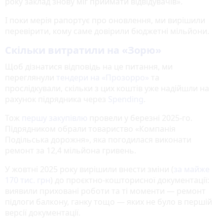
року заклад знову міг приймати відвідувачів».
І поки мерія рапортує про оновлення, ми вирішили
перевірити, кому саме довірили бюджетні мільйони.
Скільки витратили на «Зорю»
Щоб дізнатися відповідь на це питання, ми
переглянули
тендери на «Прозорро»
та
прослідкували, скільки з цих коштів уже надійшли на
рахунок підрядника через
Spending
.
Тож
першу закупівлю
провели у березні 2025-го.
Підрядником обрали товариство «Компанія
Подільська дорожня», яка погодилася виконати
ремонт за 12,4 мільйона гривень.
У жовтні 2025 року вирішили внести зміни (
за майже
170 тис. грн
) до проєктно-кошторисної документації:
виявили приховані роботи та ті моменти — ремонт
підлоги балкону, ганку тощо — яких не було в першій
версії документації.