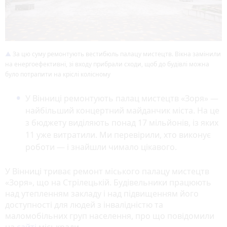
За цю суму ремонтують вестибюль палацу мистецтв. Вікна замінили
на енергоефективні, зі входу прибрали сходи, щоб до будівлі можна
було потрапити на кріслі колісному
У Вінниці ремонтують палац мистецтв «Зоря» —
найбільший концертний майданчик міста. На це
з бюджету виділяють понад 17 мільйонів, із яких
11 уже витратили. Ми перевірили, хто виконує
роботи — і знайшли чимало цікавого.
У Вінниці триває ремонт міського палацу мистецтв
«Зоря», що на Стрілецькій. Будівельники працюють
над утепленням закладу і над підвищенням його
доступності для людей з інвалідністю та
маломобільних груп населення, про що повідомили
на
сайті
міськради.