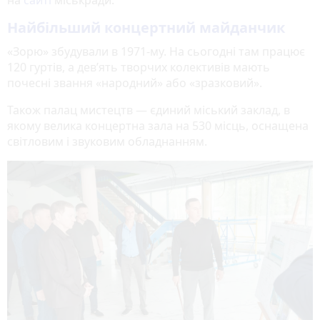
Найбільший концертний майданчик
«Зорю» збудували в 1971-му. На сьогодні там працює
120 гуртів, а девʼять творчих колективів мають
почесні звання «народний» або «зразковий».
Також палац мистецтв — єдиний міський заклад, в
якому велика концертна зала на 530 місць, оснащена
світловим і звуковим обладнанням.