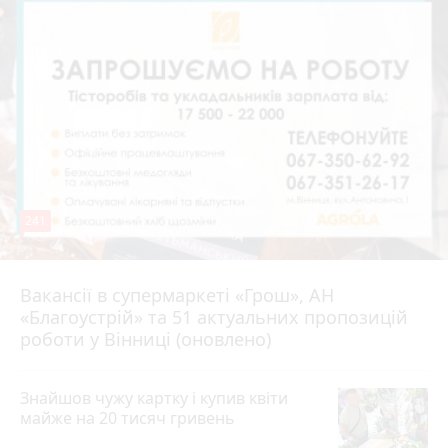
241
Вакансії в супермаркеті «Грош», АН
4 серпня 2026 р.
«Благоустрій» та 51 актуальних пропозицій
роботи у Вінниці (оновлено)
Знайшов чужу картку і купив квіти
майже на 20 тисяч гривень