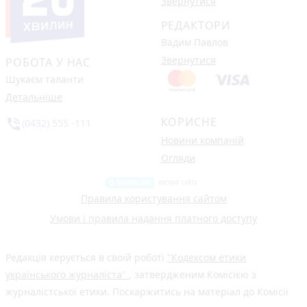
Звернутися
РЕДАКТОРИ
Вадим Павлов
Звернутися
РОБОТА У НАС
Шукаєм таланти
Детальніше
КОРИСНЕ
phone_in_talk
(0432) 555 -111
Новини компаній
Огляди
Правила користування сайтом
Умови і правила надання платного доступу
Редакція керується в своїй роботі
"Кодексом етики
українського журналіста"
, затвердженим Комісією з
журналістської етики. Поскаржитись на матеріал до Комісії