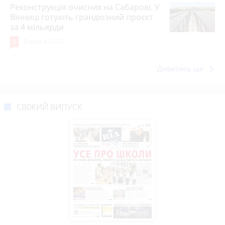
Реконструкція очисних на Сабарові. У
Вінниці готують грандіозний проєкт
за 4 мільярди
9
Вчора о 12:27
keyboard_arrow_right
Дивитись ще
СВІЖИЙ ВИПУСК