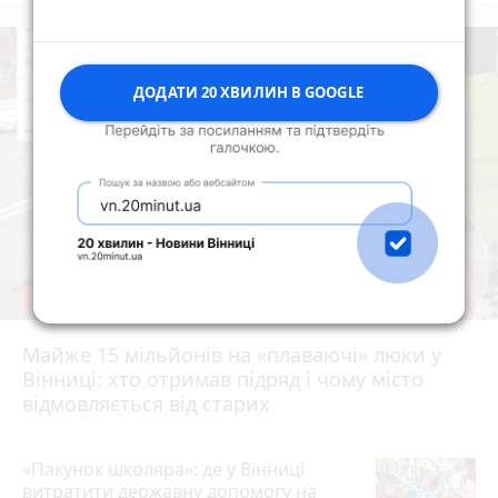
ДОДАТИ 20 ХВИЛИН В GOOGLE
11
Майже 15 мільйонів на «плаваючі» люки у
Вінниці: хто отримав підряд і чому місто
відмовляється від старих
«Пакунок школяра»: де у Вінниці
витратити державну допомогу на