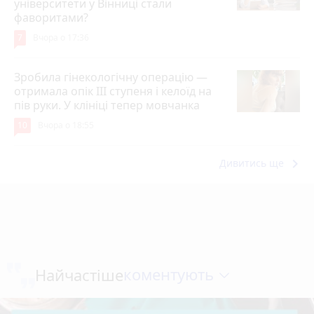
університети у Вінниці стали
фаворитами?
7
Вчора о 17:36
Зробила гінекологічну операцію —
отримала опік ІІІ ступеня і келоїд на
пів руки. У клініці тепер мовчанка
10
Вчора о 18:55
keyboard_arrow_right
Дивитись ще
коментують
Найчастіше