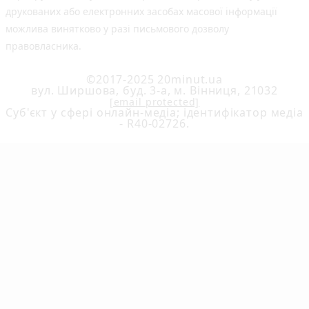
друкованих або електронних засобах масової інформації
можлива винятково у разі письмового дозволу
правовласника.
©2017-2025 20minut.ua
вул. Ширшова, буд. 3-а, м. Вінниця, 21032
[email protected]
Cуб'єкт у сфері онлайн-медіа; ідентифікатор медіа
- R40-02726.