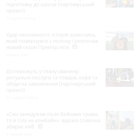
підготовку до школи (партнерський
проєкт)
3 серпня 2026 р.
Удар незламності: історія захисника,
який повернувся з полону і розпочав
новий сезон Прем’єр-ліги
photo_camera
годину тому
Допоможуть у тяжку хвилину:
ритуальні послуги та товари, кафе та
обіди на замовлення (партнерський
проєкт)
25 червня 2026 р.
«Син занедужав після бойових травм,
то я сіла на комбайн»: відома співачка
збирає хліб
play_circle_filled
2 години тому