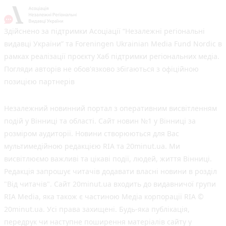
Здійснено за підтримки Асоціації “Незалежні регіональні
видавці України” та Foreningen Ukrainian Media Fund Nordic в
рамках реалізації проєкту Хаб підтримки регіональних медіа.
Погляди авторів не обов'язково збігаються з офіційною
позицією партнерів
Незалежний новинний портал з оперативним висвітленням
подій у Вінниці та області. Сайт новин №1 у Вінниці за
розміром аудиторії. Новини створюються для Вас
мультимедійною редакцією RIA та 20minut.ua. Ми
висвітлюємо важливі та цікаві події, людей, життя Вінниці.
Редакція запрошує читачів додавати власні новини в розділ
"Від читачів". Сайт 20minut.ua входить до видавничої групи
RIA Media, яка також є частиною Медіа корпорації RIA ©
20minut.ua. Усі права захищені. Будь-яка публiкацiя,
передрук чи наступне поширення матеріалів сайту у