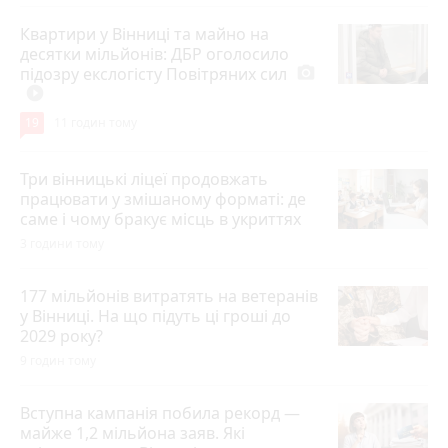
Квартири у Вінниці та майно на
десятки мільйонів: ДБР оголосило
підозру екслогісту Повітряних сил
photo_camera
play_circle_filled
19
11 годин тому
Три вінницькі ліцеї продовжать
працювати у змішаному форматі: де
саме і чому бракує місць в укриттях
3 години тому
177 мільйонів витратять на ветеранів
у Вінниці. На що підуть ці гроші до
2029 року?
9 годин тому
Вступна кампанія побила рекорд —
майже 1,2 мільйона заяв. Які