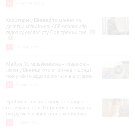
19
4 серпня 2026 р.
Квартири у Вінниці та майно на
десятки мільйонів: ДБР оголосило
підозру екслогісту Повітряних сил
photo_camera
play_circle_filled
19
11 годин тому
Майже 15 мільйонів на «плаваючі»
люки у Вінниці: хто отримав підряд і
чому місто відмовляється від старих
11
8 годин тому
Зробила гінекологічну операцію —
отримала опік ІІІ ступеня і келоїд на
пів руки. У клініці тепер мовчанка
10
Вчора о 18:55