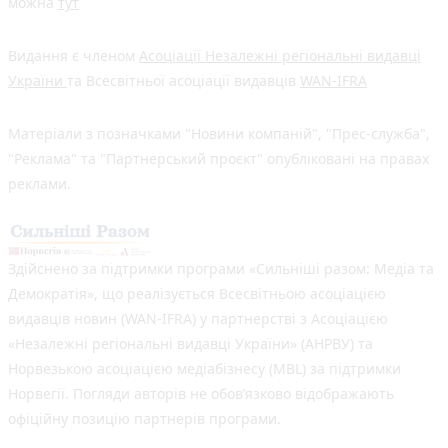
можна
тут
Видання є членом
Асоціації Незалежні регіональні видавці
України
та Всесвітньої асоціації видавців
WAN-IFRA
Матеріали з позначками "Новини компаній", "Прес-служба",
"Реклама" та "Партнерський проєкт" опубліковані на правах
реклами.
Здійснено за підтримки програми «Сильніші разом: Медіа та
Демократія», що реалізується Всесвітньою асоціацією
видавців новин (WAN-IFRA) у партнерстві з Асоціацією
«Незалежні регіональні видавці України» (АНРВУ) та
Норвезькою асоціацією медіабізнесу (MBL) за підтримки
Норвегії. Погляди авторів не обов’язково відображають
офіційну позицію партнерів програми.