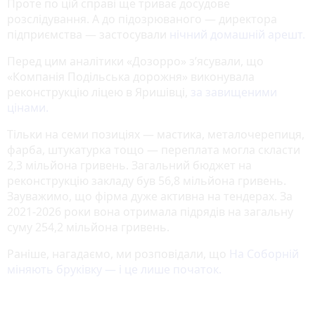
Проте по цій справі ще триває досудове
розслідування. А до підозрюваного — директора
підприємства — застосували
нічний домашній арешт.
Перед цим аналітики «Дозорро» зʼясували, що
«Компанія Подільська дорожня» виконувала
реконструкцію ліцею в Яришівці,
за завищеними
цінами.
Тільки на семи позиціях — мастика, металочерепиця,
фарба, штукатурка тощо — переплата могла скласти
2,3 мільйона гривень. Загальний бюджет на
реконструкцію закладу був 56,8 мільйона гривень.
Зауважимо, що фірма дуже активна на тендерах. За
2021-2026 роки вона отримала підрядів на загальну
суму 254,2 мільйона гривень.
Раніше, нагадаємо, ми розповідали, що
На Соборній
міняють бруківку — і це лише початок.