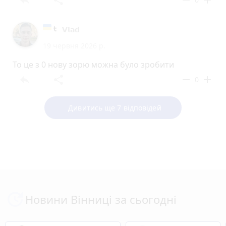
𝗩𝗹𝗮𝗱
19 червня 2026 р.
То це з 0 нову зорю можна було зробити
reply
share
remove
add
0
Дивитись ще 7 відповідей
Новини Вінниці за сьогодні