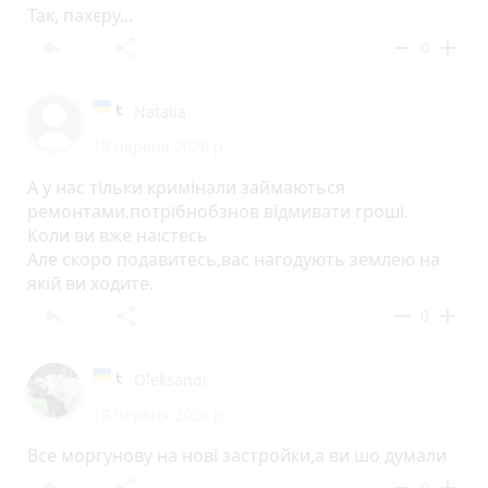
Так, пахєру...
reply
share
remove
add
0
Natalia
19 червня 2026 р.
А у нас тільки кримінали займаються
ремонтами,потрібнобзнов відмивати гроші.
Коли ви вже наїстесь
Але скоро подавитесь,вас нагодують землею на
якій ви ходите.
reply
share
remove
add
0
Oleksandr
19 червня 2026 р.
Все моргунову на нові застройки,а ви шо думали
reply
share
remove
add
0