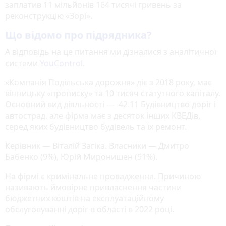
заплатив 11 мільйонів 164 тисячі гривень за
реконструкцію «Зорі».
Що відомо про підрядника?
А відповідь на це питання ми дізналися з аналітичної
системи
YouControl
.
«Компанія Подільська дорожня» діє з 2018 року, має
вінницьку «прописку» та 10 тисяч статутного капіталу.
Основний вид діяльності — 42.11 Будівництво доріг і
автострад, але фірма має з десяток інших КВЕДів,
серед яких будівництво будівель та їх ремонт.
Керівник — Віталій Загіка. Власники — Дмитро
Бабенко (9%), Юрій Миронишен (91%).
На фірмі є кримінальне провадження. Причиною
називають ймовірне привласнення частини
бюджетних коштів на експлуатаційному
обслуговуванні доріг в області в 2022 році.