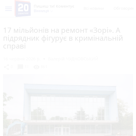
Пишеш ти! Коментує
Всі новини
Обговорен
Вінниця
17 мільйонів на ремонт «Зорі». А
підрядник фігурує в кримінальній
справі
16 червня 2026 р.
Валерій ЧУДНОВСЬКИЙ
chat_bubble
share
visibility
0
11
861