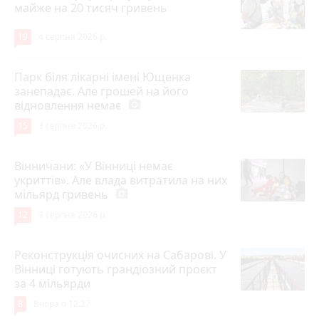
майже на 20 тисяч гривень
19
4 серпня 2026 р.
Парк біля лікарні імені Ющенка
занепадає. Але грошей на його
відновлення немає
photo_camera
15
3 серпня 2026 р.
Вінничани: «У Вінниці немає
укриттів». Але влада витратила на них
мільярд гривень
photo_camera
12
3 серпня 2026 р.
Реконструкція очисних на Сабарові. У
Вінниці готують грандіозний проєкт
за 4 мільярди
8
Вчора о 12:27