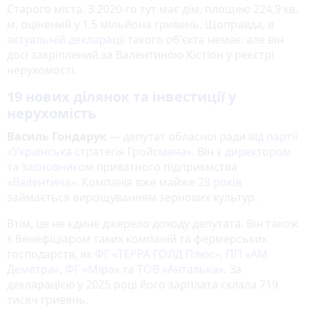
Старого міста. З 2020-го тут має дім, площею 224,9 кв.
м, оцінений у 1,5 мільйона гривень. Щоправда, в
актуальній декларації
такого обʼєкта немає: але він
досі закріплений за Валентиною Кістіон у реєстрі
нерухомості.
19 нових ділянок та інвестиції у
нерухомість
Василь Гондарук
— депутат обласної ради
від партії
«Українська стратегія Гройсмана».
Він
є директором
та засновником
приватного підприємства
«Валентина»
. Компанія вже майже
28 років
займається вирощуванням зернових культур.
Втім, це не єдине джерело доходу депутата. Він також
є бенефіціаром таких компаній та фермерських
господарств, як
ФГ «ТЕРРА ГОЛД Плюс»
,
ПП «АМ
Деметра»
,
ФГ «Міра»
та
ТОВ «Анталька»
. За
декларацією у 2025 році його зарплата склала 719
тисяч гривень.