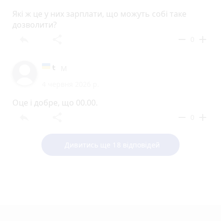
Які ж це у них зарплати, що можуть собі таке
дозволити?
reply
share
remove
add
0
М
4 червня 2026 р.
Оце і добре, що 00.00.
reply
share
remove
add
0
Дивитись ще 18 відповідей