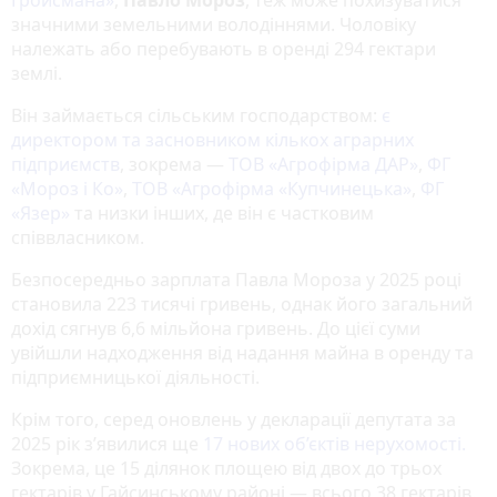
Гройсмана»
,
Павло Мороз
, теж може похизуватися
значними земельними володіннями. Чоловіку
належать або перебувають в оренді 294 гектари
землі.
Він займається сільським господарством:
є
директором та засновником кількох аграрних
підприємств
, зокрема —
ТОВ «Агрофірма ДАР»
,
ФГ
«Мороз і Ко»
,
ТОВ «Агрофірма «Купчинецька»
,
ФГ
«Язер»
та низки інших, де він є частковим
співвласником.
Безпосередньо зарплата Павла Мороза у 2025 році
становила 223 тисячі гривень, однак його загальний
дохід сягнув 6,6 мільйона гривень. До цієї суми
увійшли надходження від надання майна в оренду та
підприємницької діяльності.
Крім того, серед оновлень у декларації депутата за
2025 рік з’явилися ще
17 нових об’єктів нерухомості.
Зокрема, це 15 ділянок площею від двох до трьох
гектарів у Гайсинському районі — всього 38 гектарів.