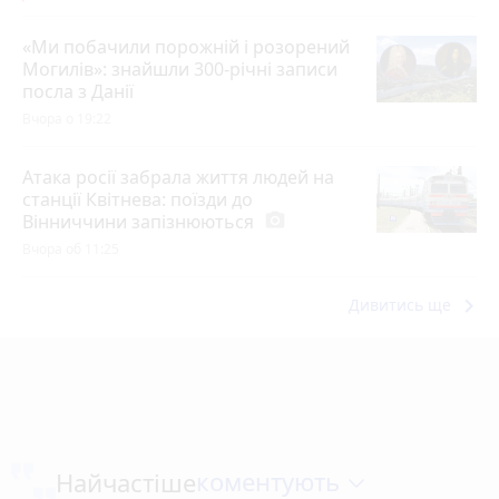
«Ми побачили порожній і розорений
Могилів»: знайшли 300-річні записи
посла з Данії
Вчора о 19:22
Атака росії забрала життя людей на
станції Квітнева: поїзди до
Вінниччини запізнюються
photo_camera
Вчора об 11:25
keyboard_arrow_right
Дивитись ще
коментують
Найчастіше