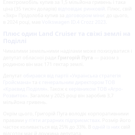
Електромобіль купив за 1,5 мільйона гривень і така
ціна (35 тисяч доларів)
відповідає ринковій.
Плюс, свій
«Зікр» Прідолоба купив за
договором міни
: до цього,
в 2024 році, мав
Volkswagen ID.4 Crozz 2023
.
Плюс один Land Cruiser та свіжі землі на
Поділлі
Чималими земельними наділами може похизуватися і
депутат обласної ради
Григорій Пуга
— разом з
родиною він має 171 гектар землі.
Депутат
обирався від партії «Українська стратегія
Гройсмана»
та
є генеральним директором ТОВ
«Краєвид Поділля»
. Також є
керівником ТОВ «Агро-
Розвиток».
Загалом у 2025 році він заробив 3,7
мільйона гривень.
Окрім цього, Григорій Пуга володіє корпоративними
правами
у п’яти аграрних підприємствах.
Розмір його
часток коливається від 25% до 33%. В
одній із них
свій
відсоток має й дружина депутата.