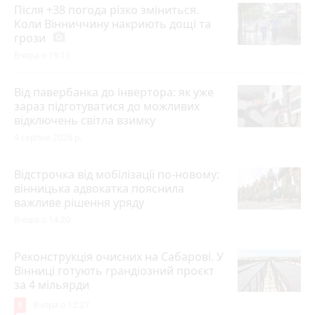
Після +38 погода різко зміниться.
Коли Вінниччину накриють дощі та
грози
photo_camera
Вчора о 19:13
Від павербанка до інвертора: як уже
зараз підготуватися до можливих
відключень світла взимку
4 серпня 2026 р.
Відстрочка від мобілізації по-новому:
вінницька адвокатка пояснила
важливе рішення уряду
Вчора о 14:20
Реконструкція очисних на Сабарові. У
Вінниці готують грандіозний проєкт
за 4 мільярди
8
Вчора о 12:27