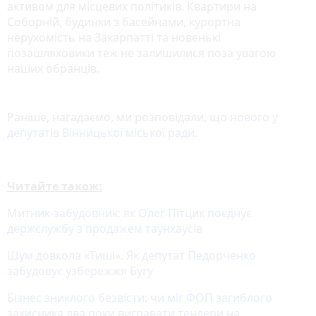
активом для місцевих політиків. Квартири на
Соборній, будинки з басейнами, курортна
нерухомість на Закарпатті та новенькі
позашляховики теж не залишилися поза увагою
наших обранців.
Раніше, нагадаємо, ми розповідали, що
нового у
депутатів Вінницької міської ради
.
Читайте також:
Митник-забудовник: як Олег Пітцик поєднує
держслужбу з продажем таунхаусів
Шум довкола «Тиші». Як депутат Педорченко
забудовує узбережжя Бугу
Бізнес зниклого безвісти: чи міг ФОП загиблого
захисника два роки вигравати тендери на