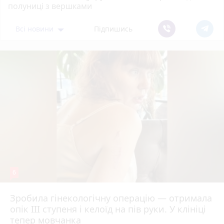
полуниці з вершками
Всі новини
Підпишись
6
Зробила гінекологічну операцію — отримала
опік ІІІ ступеня і келоїд на пів руки. У клініці
тепер мовчанка