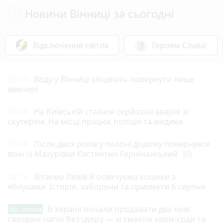
Новини Вінниці за сьогодні
Відключення світла
Героям Слава!
09:53
Воду у Вінниці обіцяють повернути лише
ввечері
09:44
На Київській сталася серйозна аварія зі
скутером. На місці працює поліція та медики
09:04
Після двох років у полоні додому повернувся
воїн із Мазурівки Костянтин Горнічанський
photo_camera
08:16
Вітаємо Левів й освячуємо кошики з
яблуками. Історія, заборони та прикмети 6 серпня
В Україні почали продавати два нові
Від читача
газовані напої без цукру — зі смаком крем-соди та