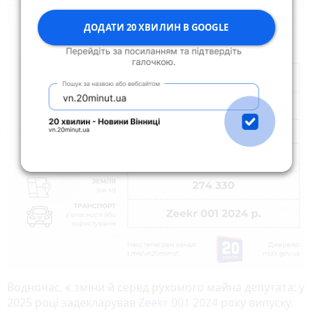
ДОДАТИ 20 ХВИЛИН В GOOGLE
Водночас, є зміни й серед рухомого майна депутата: у
2025 році задекларував
Zeekr 001 2024
року випуску.