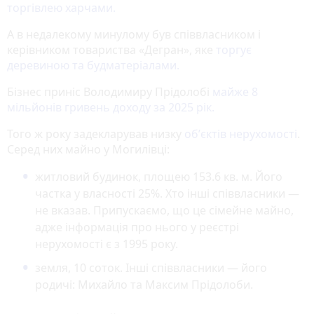
торгівлею харчами.
А в недалекому минулому був співвласником і
керівником товариства «Дегран», яке
торгує
деревиною та будматеріалами.
Бізнес приніс Володимиру Прідолобі
майже 8
мільйонів гривень доходу за 2025 рік.
Того ж року задекларував низку
обʼєктів нерухомості
.
Серед них майно у Могилівці:
житловий будинок, площею 153.6 кв. м. Його
частка у власності 25%. Хто інші співвласники —
не вказав. Припускаємо, що це сімейне майно,
адже інформація про нього у реєстрі
нерухомості є з 1995 року.
земля, 10 соток. Інші співвласники — його
родичі: Михайло та Максим Прідолоби.