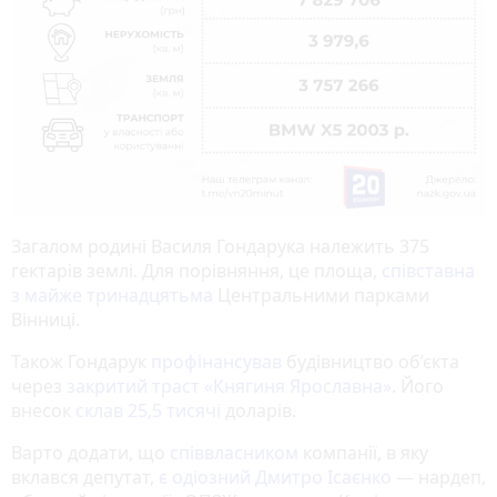
Загалом родині Василя Гондарука належить 375
гектарів землі. Для порівняння, це площа,
співставна
з майже тринадцятьма
Центральними парками
Вінниці.
Також Гондарук
профінансував
будівництво об’єкта
через
закритий траст «Княгиня Ярославна»
. Його
внесок
склав 25,5 тисячі
доларів.
Варто додати, що
співвласником
компанії, в яку
вклався депутат,
є одіозний Дмитро Ісаєнко
— нардеп,