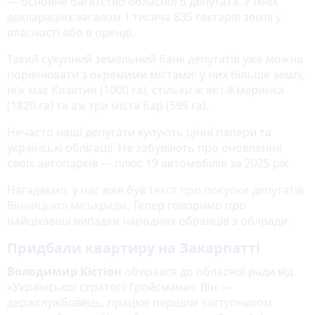
— основне багатство обласного депутата. У їхніх
деклараціях загалом 1 тисяча 835 гектарів землі у
власності або в оренді.
Такий сукупний земельний банк депутатів уже можна
порівнювати з окремими містами: у них більше землі,
ніж має Козятин (1000 га), стільки ж як і Жмеринка
(1820 га) та аж три міста Бар (595 га).
Нечасто наші депутати купують цінні папери та
українські облігації. Не забувають про оновлення
своїх автопарків — плюс 19 автомобілів за 2025 рік.
Нагадаємо, у нас вже був
текст про покупки депутатів
Вінницької міськради.
Тепер говоримо про
найцікавіші випадки народних обранців з облради.
Придбали квартиру на Закарпатті
Володимир Кістіон
обирався
до обласної ради від
«Української стратегії Гройсмана». Він —
держслужбовець, працює
першим заступником