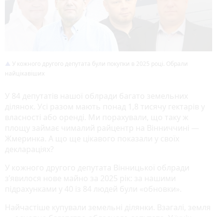
У кожного другого депутата були покупки в 2025 році. Обрали
найцікавіших
У 84 депутатів нашої облради багато земельних
ділянок. Усі разом мають понад 1,8 тисячу гектарів у
власності або оренді. Ми порахували, що таку ж
площу займає чималий райцентр на Вінниччині —
Жмеринка. А що ще цікавого показали у своїх
деклараціях?
У кожного другого депутата Вінницької облради
зʼявилося нове майно за 2025 рік: за нашими
підрахунками у 40 із 84 людей були «обновки».
Найчастіше купували земельні ділянки. Взагалі, земля