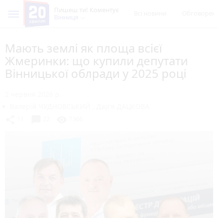
Пишеш ти! Коментує
Всі новини
Обговорен
Вінниця
Мають землі як площа всієї
Жмеринки: що купили депутати
Вінницької облради у 2025 році
2 червня 2026 р.
Валерій ЧУДНОВСЬКИЙ
,
Дар'я ДАЦКОВА
chat_bubble
share
visibility
11
22
7366