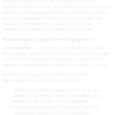
обраний від партії «ОПЗЖ»; секретар Комітету
Верховної Ради з питань організації державної влади,
місцевого самоврядування, регіонального розвитку
та містобудування.
Із 2023 року
він перебуває під
слідством за підозрою у спробі заволодіння
земельною ділянкою на лівому березі Києва.
Купили дім у дорогому передмісті
Ігор Грубеляс
—
депутат
від «Української стратегії
Гройсмана». Працює у обласній лікарні Ющенка, де є
заступником
медичного директора. Ця діяльність
принесла йому майже
пів мільйона гривень доходу.
За 2025 рік його дружина, Галина Грубеляс,
задекларувала
два обʼєкта нерухомості
:
Земельна ділянка, площею 232 кв. м, у селі
Зарванці. Грошова оцінка цього майна, яка
вказана у декларації — 7006 гривень.
Будинок у Зарванцях, площею 95,5 кв. м, із
грошовою оцінкою 993 тисячі гривень.