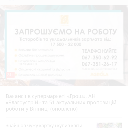
241
Вакансії в супермаркеті «Грош», АН
4 серпня 2026 р.
«Благоустрій» та 51 актуальних пропозицій
роботи у Вінниці (оновлено)
Знайшов чужу картку і купив квіти