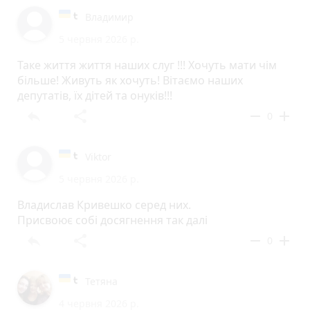
Владимир
5 червня 2026 р.
Таке життя життя наших слуг !!! Хочуть мати чім
більше! Живуть як хочуть! Вітаємо наших
депутатів, їх дітей та онуків!!!
reply
share
remove
add
0
Viktor
5 червня 2026 р.
Владислав Кривешко серед них.
Присвоює собі досягнення так далі
reply
share
remove
add
0
Тетяна
4 червня 2026 р.