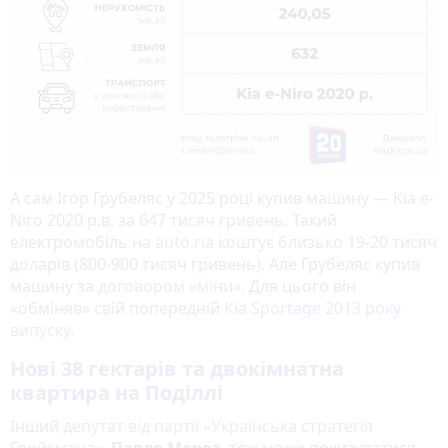
А сам Ігор Грубеляс у 2025 році купив
машину
— Kia e-
Niro 2020 р.в. за 647 тисяч гривень. Такий
електромобіль
на auto.ria
коштує близько 19-20 тисяч
доларів (800-900 тисяч гривень). Але Грубеляс купив
машину за
договором «міни».
Для цього він
«обміняв» свій попередній
Kia Sportage 2013 року
випуску
.
Нові 38 гектарів та двокімнатна
квартира на Поділлі
Інший
депутат від партії «Українська стратегія