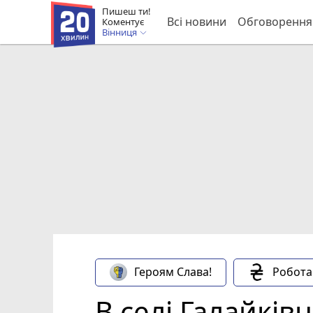
Пишеш ти!
Всі новини
Обговорення
Коментує
Вінниця
Героям Слава!
Робота
В селі Галайків