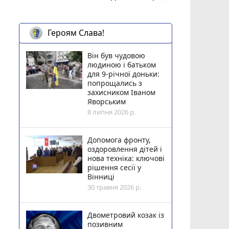
Героям Слава!
Він був чудовою
людиною і батьком
для 9-річної доньки:
попрощались з
захисником Іваном
Яворським
8 липня 2026 р.
Допомога фронту,
оздоровлення дітей і
нова техніка: ключові
рішення сесії у
Вінниці
30 травня 2026 р.
Двометровий козак із
позивним