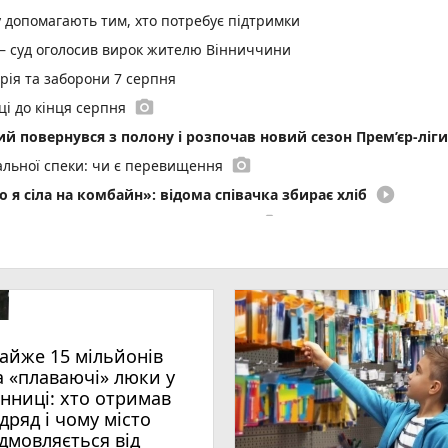
у допомагають тим, хто потребує підтримки
 — суд оголосив вирок жителю Вінниччини
орія та заборони 7 серпня
photo_camera
ці до кінця серпня
кий повернувся з полону і розпочав новий сезон Прем’єр-ліги
photo_camera
мальної спеки: чи є перевищення
play_circle_filled
 я сіла на комбайн»: відома співачка збирає хліб
photo_camera
воразовими «двохсотбальниками» НМТ
ати у змішаному форматі: де саме і чому бракує місць в
photo_camera
и до ТОП-50 найкращих педагогів країни
photo_camera
радять медики під час спеки
айже 15 мільйонів
сипедиста. Потерпілий в лікарні
а «плаваючі» люки у
photo_camera
 пустощі спалили 10 тонн сіна
інниці: хто отримав
ідряд і чому місто
ний рекорд
ідмовляється від