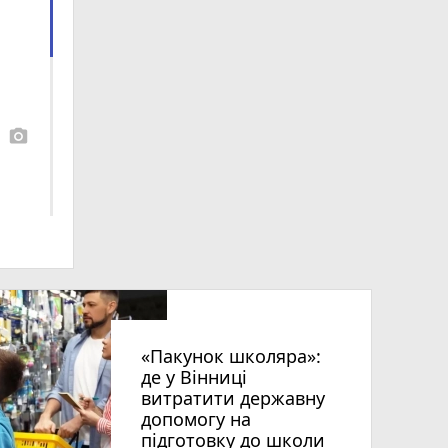
photo_camera
«Пакунок школяра»:
де у Вінниці
витратити державну
допомогу на
підготовку до школи