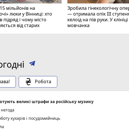
15 мільйонів на
Зробила гінекологічну опе
чі» люки у Вінниці: хто
— отримала опік ІІІ ступеня
 підряд і чому місто
келоїд на пів руки. У клініц
яється від старих
мовчанка
огодні
ава!
Робота
 готують великі штрафи за російську музику
 негода
оботу кухарів і посудомийниць
ла