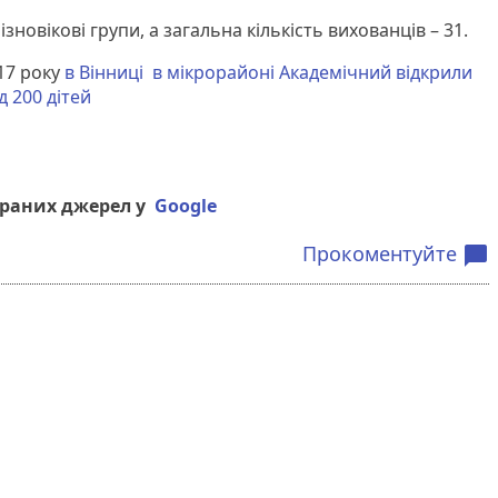
ізновікові групи, а загальна кількість вихованців – 31.
17 року
в Вінниці в мікрорайоні Академічний відкрили
д 200 дітей
браних джерел у
Google
Прокоментуйте
chat_bubble