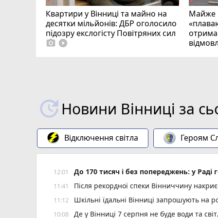
Квартири у Вінниці та майно на
Майже 
десятки мільйонів: ДБР оголосило
«плаваю
підозру екслогісту Повітряних сил
отримав
відмовл
photo_camera
play_circle_filled
Новини Вінниці за сь
Відключення світла
Героям Сл
До 170 тисяч і без попереджень: у Раді
12:01
Після рекордної спеки Вінниччину накриє
11:41
Шкільні їдальні Вінниці запрошують на р
11:12
Де у Вінниці 7 серпня не буде води та світ
10:08