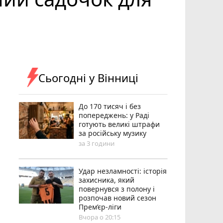
Сьогодні у Вінниці
До 170 тисяч і без
попереджень: у Раді
готують великі штрафи
за російську музику
за 3 години
Удар незламності: історія
захисника, який
повернувся з полону і
розпочав новий сезон
Прем’єр-ліги
Вчора о 20:15