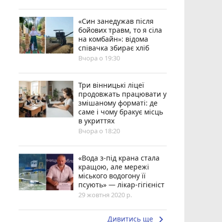
«Син занедужав після
бойових травм, то я сіла
на комбайн»: відома
співачка збирає хліб
Вчора о 19:30
Три вінницькі ліцеї
продовжать працювати у
змішаному форматі: де
саме і чому бракує місць
в укриттях
Вчора о 18:20
«Вода з-під крана стала
кращою, але мережі
міського водогону її
псують» — лікар-гігієніст
29 жовтня 2020 р.
keyboard_arrow_right
Дивитись ще