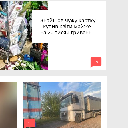
Знайшов чужу картку
і купив квіти майже
на 20 тисяч гривень
mode_comment
19
Квартири
десятки 
підозру е
photo_camera
play_circle_filled
mode_comment
mode_comment
9
17