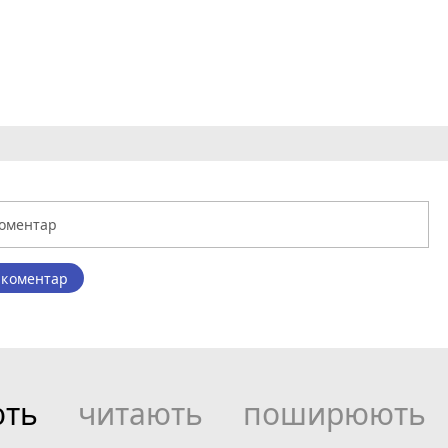
 коментар
ють
читають
поширюють