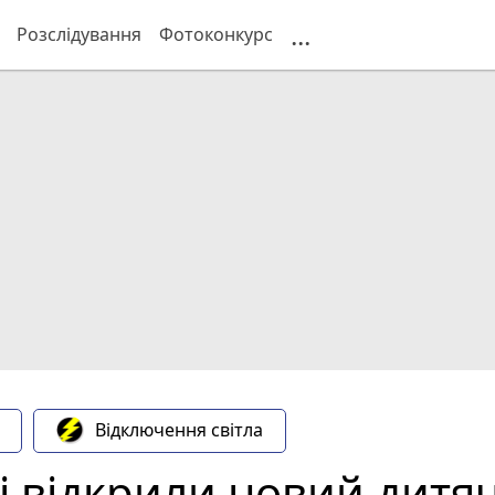
...
Розслідування
Фотоконкурс
Відключення світла
ці відкрили новий дитя