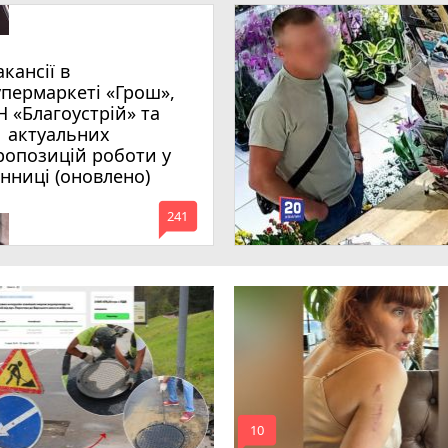
акансії в
упермаркеті «Грош»,
Н «Благоустрій» та
1 актуальних
ропозицій роботи у
інниці (оновлено)
mode_comment
241
mode_comment
10