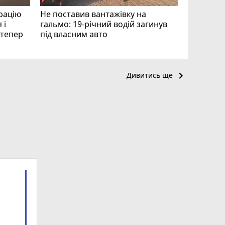
рацію
Не поставив вантажівку на
 і
гальмо: 19-річний водій загинув
і тепер
під власним авто
keyboard_arrow_right
Дивитись ще