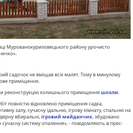
ківці Мурованокуриловецького району урочисто
нечко».
арий садочок не вміщав всіх малят. Тому в минулому
нове приміщення.
али реконструкцію колишнього приміщення
школи
.
обіт повністю відновлено приміщення садка,
вну залу, сучасну їдальню, ігрову кімнату, спальню на
двірну вбиральні,
ігровий майданчик
, збудовано
 сучасну систему опалення», - повідомляють в прес-