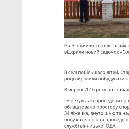
На Вінниччині в селі Галай
відкрили новий садочок «Со
В селі побільшало дітей. Ст
році вирішили побудувати 
В червні 2016 року розпоч
«В результаті проведених р
облаштовано простору спорти
34 ліжечка, внутрішню та на
нову котельню та проведено
службі вінницької ОДА.