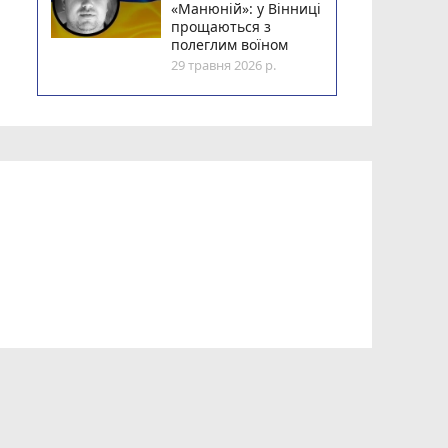
«Манюній»: у Вінниці
прощаються з
полеглим воїном
29 травня 2026 р.