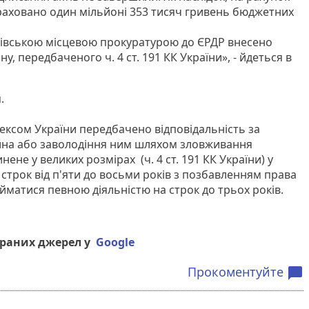
раховано один мільйоні 353 тисяч гривень бюджетних
івською місцевою прокуратурою до ЄРДР внесено
у, передбаченого ч. 4 ст. 191 КК України», - йдеться в
.
ксом України передбачено відповідальність за
йна або заволодіння ним шляхом зловживання
не у великих розмірах (ч. 4 ст. 191 КК України) у
 строк від п'яти до восьми років з позбавленням права
йматися певною діяльністю на строк до трьох років.
браних джерел у
Google
Прокоментуйте
chat_bubble