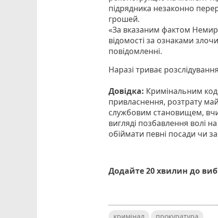
підрядника незаконно пере
грошей.
«За вказаним фактом Немир
відомості за ознаками злочин
повідомленні.
Наразі триває розслідування
Довідка:
Кримінальним коде
привласнення, розтрату ма
службовим становищем, вчине
вигляді позбавлення волі на
обіймати певні посади чи за
Додайте 20 хвилин до ви
кримінал
прокуратура