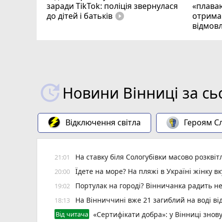
заради TikTok: поліція звернулася
«плаваю
до дітей і батьків
отримав
play_circle_filled
відмовл
Новини Вінниці за сь
Відключення світла
Героям Сл
На ставку біля Сологубівки масово розквіт
21:01
Їдете на море? На пляжі в Україні жінку 
20:00
Портулак на городі? Вінничанка радить не
19:02
На Вінниччині вже 21 загиблий на воді від
18:13
Від читача
«Сертифікати добра»: у Вінниці знов