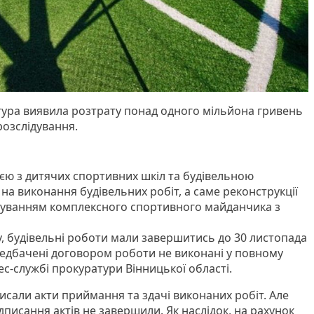
ура виявила розтрату понад одного мільйона гривень
озслідування.
ією з дитячих спортивних шкіл та будівельною
на виконання будівельних робіт, а саме реконструкції
аштуванням комплексного спортивного майданчика з
у, будівельні роботи мали завершитись до 30 листопада
редбачені договором роботи не виконані у повному
рес-службі прокуратури Вінницької області.
писали акти приймання та здачі виконаних робіт. Але
писання актів не завершили. Як наслідок, на рахунок