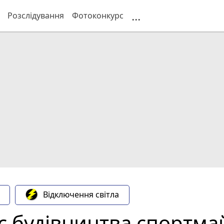
...
Розслідування
Фотоконкурс
Відключення світла
час будівництва спортм