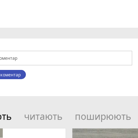
 коментар
ють
читають
поширюють