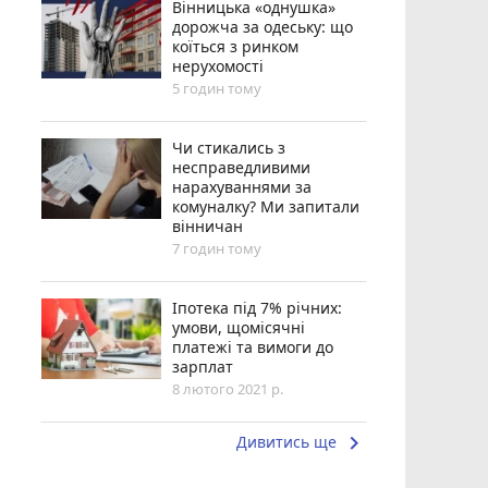
Вінницька «однушка»
дорожча за одеську: що
коїться з ринком
нерухомості
5 годин тому
Чи стикались з
несправедливими
нарахуваннями за
комуналку? Ми запитали
вінничан
7 годин тому
Іпотека під 7% річних:
умови, щомісячні
платежі та вимоги до
зарплат
8 лютого 2021 р.
keyboard_arrow_right
Дивитись ще