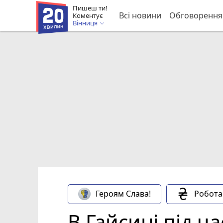
Пишеш ти!
Всі новини
Обговорення
Коментує
Вінниця
Героям Слава!
Робота
В Гайсині під 