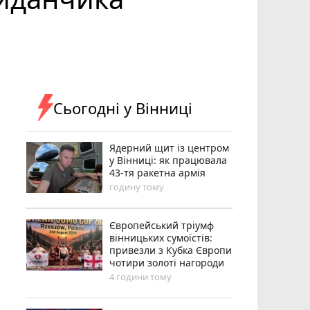
Сьогодні у Вінниці
Ядерний щит із центром
у Вінниці: як працювала
43-тя ракетна армія
годину тому
Європейський тріумф
вінницьких сумоїстів:
привезли з Кубка Європи
чотири золоті нагороди
4 години тому