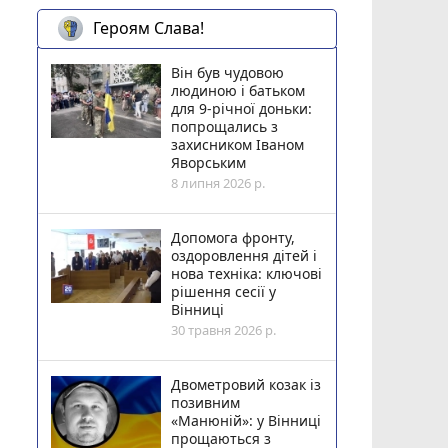
Героям Слава!
Він був чудовою
людиною і батьком
для 9-річної доньки:
попрощались з
захисником Іваном
Яворським
8 липня 2026 р.
Допомога фронту,
оздоровлення дітей і
нова техніка: ключові
рішення сесії у
Вінниці
30 травня 2026 р.
Двометровий козак із
позивним
«Манюній»: у Вінниці
прощаються з