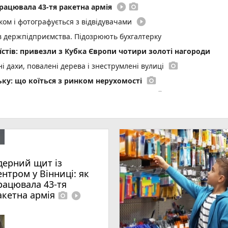
play_circle_filled
photo_camera
працювала 43-тя ракетна армія
play_circle_filled
ом і фотографується з відвідувачами
ів держпідприємства. Підозрюють бухгалтерку
стів: привезли з Кубка Європи чотири золоті нагороди
photo_camera
і дахи, повалені дерева і знеструмлені вулиці
photo_camera
ку: що коїться з ринком нерухомості
photo_camera
 Вінниці. Коли вони вийдуть на маршрути?
photo_camera
буде погода на Вінниччині
серед 25 найкращих педагогів дошкілля
го під час сварки
о водія взяли під варту
дерний щит із
photo_camera
ентром у Вінниці: як
рацювала 43-тя
омаді на Вінниччині ввели карантин
акетна армія
photo_camera
play_circle_filled
хуваннями за комуналку? Ми запитали вінничан
оїзд, що прямує до Козятина