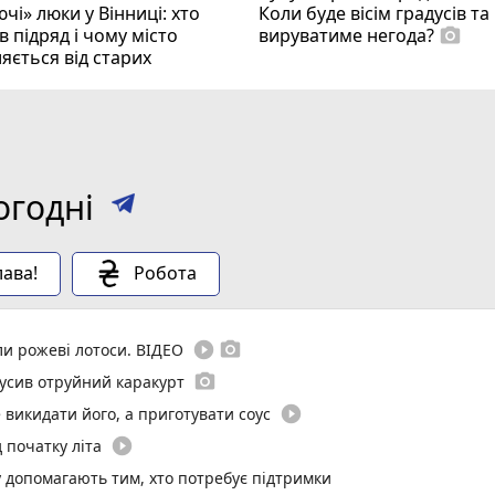
чі» люки у Вінниці: хто
Коли буде вісім градусів та
 підряд і чому місто
вируватиме негода?
photo_camera
яється від старих
огодні
ава!
Робота
play_circle_filled
photo_camera
ли рожеві лотоси. ВІДЕО
photo_camera
вкусив отруйний каракурт
play_circle_filled
 викидати його, а приготувати соус
play_circle_filled
 початку літа
у допомагають тим, хто потребує підтримки