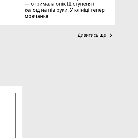
— отримала опік ІІІ ступеня і
келоїд на пів руки. У клініці тепер
мовчанка
keyboard_arrow_right
Дивитись ще