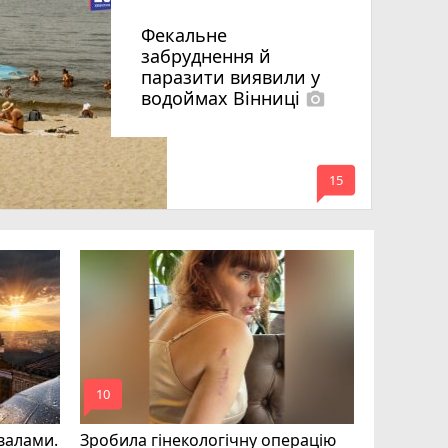
Фекальне
забруднення й
паразити виявили у
водоймах Вінниці
photo_camera
mode_comment
15
Підлітки
заради Ti
до дітей 
mode_comment
mode_comment
10
14
квалами.
Зробила гінекологічну операцію