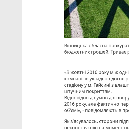
Вінницька обласна прокурат
бюджетних грошей. Триває р
«В жовтні 2016 року між одн
компанією укладено договір 
стадіону у м. Гайсині з вл
штучним покриттям.
Відповідно до умов договор
2016 року, але фактично пе
об'ємі», - повідомляють в п
Як з’ясувалось, сторони під
реконструкцію на момент під