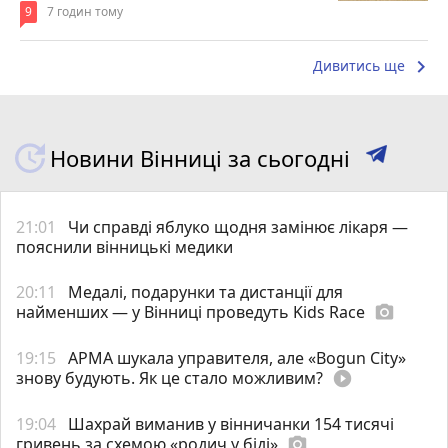
9
7 годин тому
keyboard_arrow_right
Дивитись ще
Новини Вінниці за сьогодні
21:01
Чи справді яблуко щодня замінює лікаря —
пояснили вінницькі медики
20:11
Медалі, подарунки та дистанції для
найменших — у Вінниці проведуть Kids Race
photo_camera
19:15
АРМА шукала управителя, але «Bogun City»
знову будують. Як це стало можливим?
play_circle_filled
19:04
Шахрай виманив у вінничанки 154 тисячі
гривень за схемою «родич у біді»
photo_camera