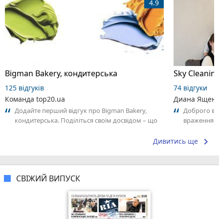
4.9
Bigman Bakery, кондитерська
Sky Cleanin
125 відгуків
74 відгуки
Команда top20.ua
Диана Ящен
Додайте перший відгук про Bigman Bakery,
Доброго ве
кондитерська. Поділіться своїм досвідом – що
враженнями
Вам сподобалось, а що ні! Це допоможе...
вам і вашій
афігенно....
keyboard_arrow_right
Дивитись ще
СВІЖИЙ ВИПУСК