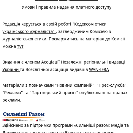
Умови і правила надання платного доступу
Редакція керується в своїй роботі
"Кодексом етики
українського журналіста"
, затвердженим Комісією з
журналістської етики. Поскаржитись на матеріал до Комісії
можна
тут
Видання є членом
Асоціації Незалежні регіональні видавці
України
та Всесвітньої асоціації видавців
WAN-IFRA
Матеріали з позначками "Новини компаній", "Прес-служба",
"Реклама" та "Партнерський проєкт" опубліковані на правах
реклами.
Здійснено за підтримки програми «Сильніші разом: Медіа та
Демократія», що реалізується Всесвітньою асоціацією