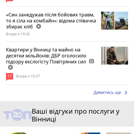
«Син занедужав після бойових травм,
то я сіла на комбайн»: відома співачка
збирає хліб
play_circle_filled
Вчора о 19:30
Квартири у Вінниці та майно на
десятки мільйонів: ДБР оголосило
підозру екслогісту Повітряних сил
photo_camera
play_circle_filled
17
Вчора о 10:37
keyboard_arrow_right
Дивитись ще
Ваші відгуки про послуги у
Вінниці