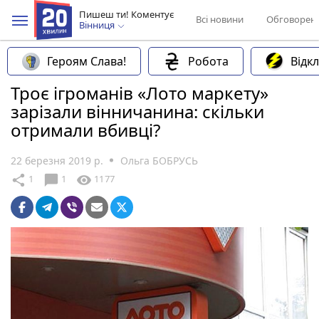
Пишеш ти! Коментує
Всі новини
Обговорен
Вінниця
Героям Слава!
Робота
Відк
Троє ігроманів «Лото маркету»
зарізали вінничанина: скільки
отримали вбивці?
22 березня 2019 р.
Ольга БОБРУСЬ
chat_bubble
share
visibility
1
1
1177