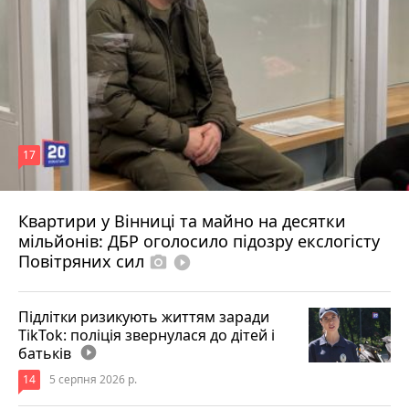
17
Квартири у Вінниці та майно на десятки
Вчора о 10:37
мільйонів: ДБР оголосило підозру екслогісту
Повітряних сил
photo_camera
play_circle_filled
Підлітки ризикують життям заради
TikTok: поліція звернулася до дітей і
батьків
play_circle_filled
14
5 серпня 2026 р.