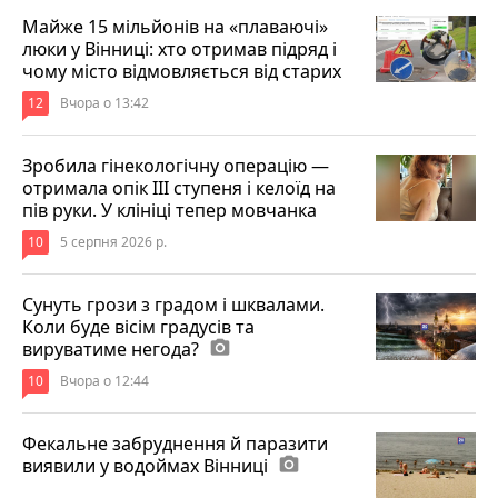
Майже 15 мільйонів на «плаваючі»
люки у Вінниці: хто отримав підряд і
чому місто відмовляється від старих
12
Вчора о 13:42
Зробила гінекологічну операцію —
отримала опік ІІІ ступеня і келоїд на
пів руки. У клініці тепер мовчанка
10
5 серпня 2026 р.
Сунуть грози з градом і шквалами.
Коли буде вісім градусів та
вируватиме негода?
photo_camera
10
Вчора о 12:44
Фекальне забруднення й паразити
виявили у водоймах Вінниці
photo_camera