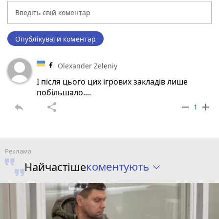
Опублікувати коментар
Olexander Zeleniy
І після цього цих ігрових закладів лише
побільшало....
reply
share
remove
add
1
коментують
Найчастіше