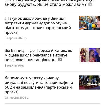
знову будують. Як це стало можливим?
play_circle_filled
«Пакунок школяра»: де у Вінниці
витратити державну допомогу на
підготовку до школи (партнерський
проєкт)
3 серпня 2026 р.
Від Вінниці — до Парижа й Китаю: як
місцева школа bellydance виховує
нове покоління танцівниць
photo_camera
3 години тому
Допоможуть у тяжку хвилину:
ритуальні послуги та товари, кафе та
обіди на замовлення (партнерський
проєкт)
25 червня 2026 р.