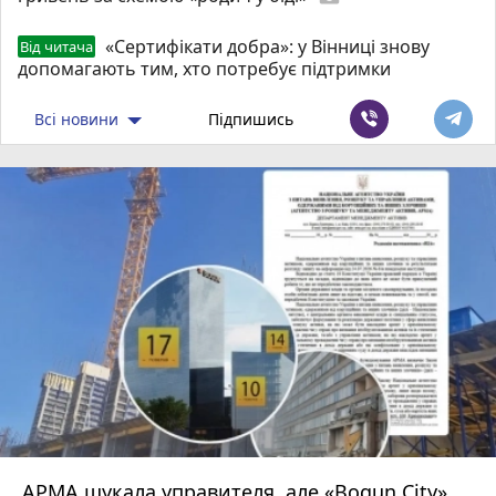
«Сертифікати добра»: у Вінниці знову
Від читача
допомагають тим, хто потребує підтримки
Всі новини
Підпишись
АРМА шукала управителя, але «Bogun City»