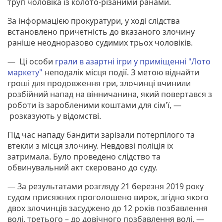
труп чоловіка із колото-різаними ранами.
За інформацією прокуратури, у ході слідства
встановлено причетність до вказаного злочину
раніше неодноразово судимих трьох чоловіків.
— Ці особи
грали в азартні ігри у приміщенні "Лото
маркету"
неподалік місця події. З метою віднайти
гроші для продовження гри, злочинці вчинили
розбійний напад на вінничанина, який повертався з
роботи із заробленими коштами для сім'ї, —
розказують у відомстві.
Під час нападу бандити зарізали потерпілого та
втекли з місця злочину. Невдовзі поліція їх
затримала. Було проведено слідство та
обвинувальний акт скеровано до суду.
— За результатами розгляду 21 березня 2019 року
судом присяжних проголошено вирок, згідно якого
двох злочинців засуджено до 12 років позбавлення
волі, третього – до довічного позбавлення волі, —