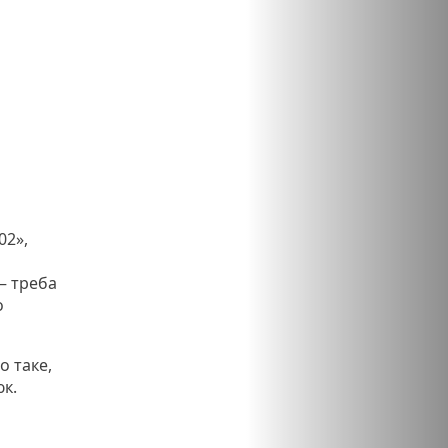
02»,
– треба
о
о таке,
юк.