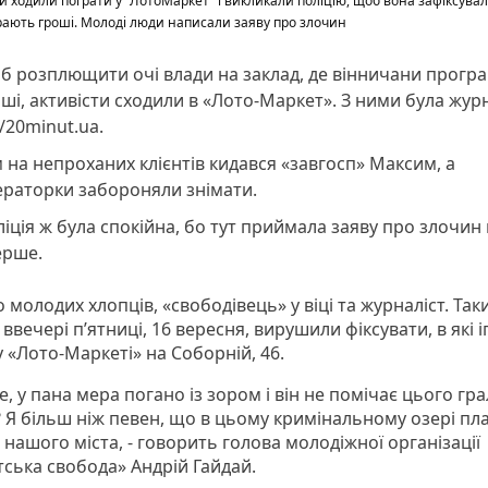
и ходили пограти у "ЛотоМаркет" і викликали поліцію, щоб вона зафіксувала
ають гроші. Молоді люди написали заяву про злочин
б розплющити очі влади на заклад, де вінничани прогр
ші, активісти сходили в «Лото-Маркет». З ними була жур
/20minut.ua.
 на непроханих клієнтів кидався «завгосп» Максим, а
ераторки забороняли знімати.
іція ж була спокійна, бо тут приймала заяву про злочин
ерше.
молодих хлопців, «свободівець» у віці та журналіст. Так
ввечері п’ятниці, 16 вересня, вирушили фіксувати, в які і
 «Лото-Маркеті» на Соборній, 46.
е, у пана мера погано із зором і він не помічає цього гр
? Я більш ніж певен, що в цьому кримінальному озері пл
 нашого міста, - говорить голова молодіжної організації
тська свобода» Андрій Гайдай.