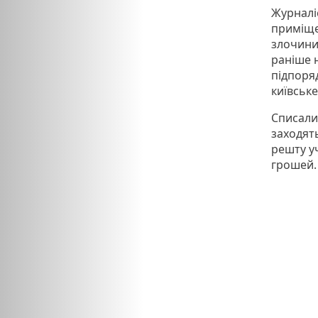
Журналі
приміщен
злочини,
раніше 
підпоряд
київське
Списалис
заходять
решту у
грошей