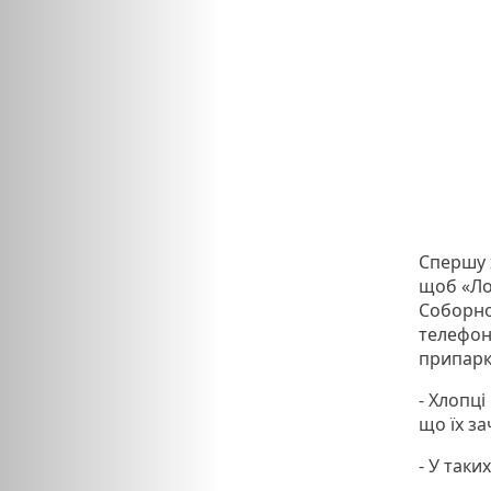
Спершу х
щоб «Ло
Соборно
телефон
припарк
- Хлопці
що їх з
- У таки