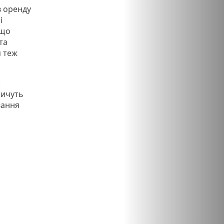
в оренду
і
 що
та
я теж
:
личуть
вання