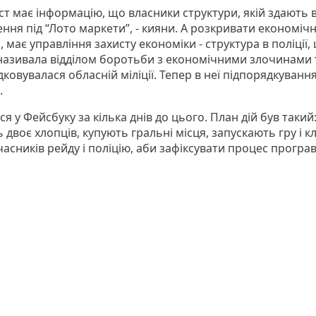
ст має інформацію, що власники структури, якій здають 
ня під “Лото маркети”, - кияни. А розкривати економічн
 має управління захисту економіки - структура в поліції,
називала відділом боротьби з економічними злочинами 
ковувалася обласній міліції. Тепер в неї підпорядкуванн
.
я у Фейсбуку за кілька днів до цього. План дій був такий
 двоє хлопців, купують гральні місця, запускають гру і к
часників рейду і поліцію, аби зафіксувати процес програ
.