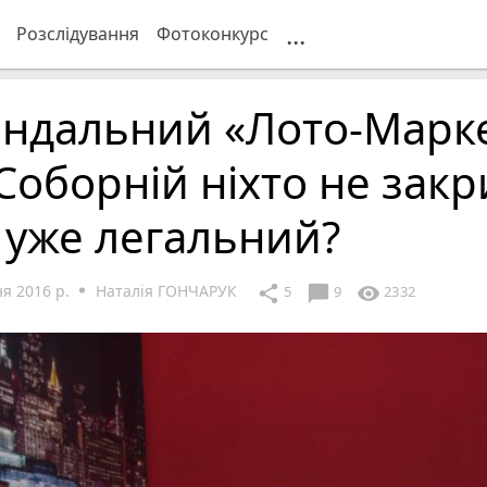
...
Розслідування
Фотоконкурс
андальний «Лото-Марк
Соборній ніхто не закр
 уже легальний?
я 2016 р.
Наталія ГОНЧАРУК
chat_bubble
share
visibility
5
9
2332