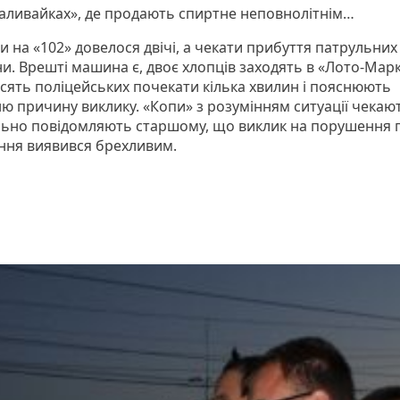
 «наливайках», де продають спиртне неповнолітнім…
 на «102» довелося двічі, а чекати прибуття патрульних 
ни. Врешті машина є, двоє хлопців заходять в «Лото-Марк
осять поліцейських почекати кілька хвилин і пояснюють
ю причину виклику. «Копи» з розумінням ситуації чекаю
ьно повідомляють старшому, що виклик на порушення 
ння виявився брехливим.