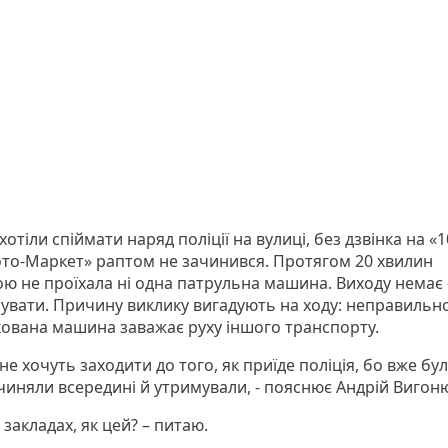
отіли спіймати наряд поліції на вулиці, без дзвінка на «1
то-Маркет» раптом не зачинився. Протягом 20 хвилин
ю не проїхала ні одна патрульна машина. Виходу немає 
увати. Причину виклику вигадують на ходу: неправильн
ована машина заважає руху іншого транспорту.
 не хочуть заходити до того, як приїде поліція, бо вже бул
ачиняли всередині й утримували, - пояснює Андрій Вигон
х закладах, як цей? – питаю.