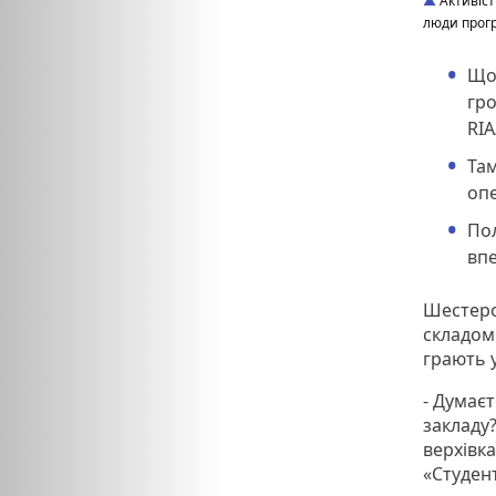
Активіст
люди прогр
Що
гро
RIA
Там
оп
Пол
вп
Шестеро 
складом 
грають у
- Думаєт
закладу
верхівка
«Студен