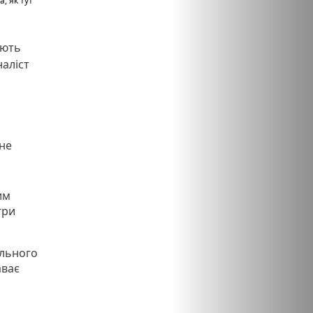
, як тут
ають
наліст
 не
им
гри
ального
аває