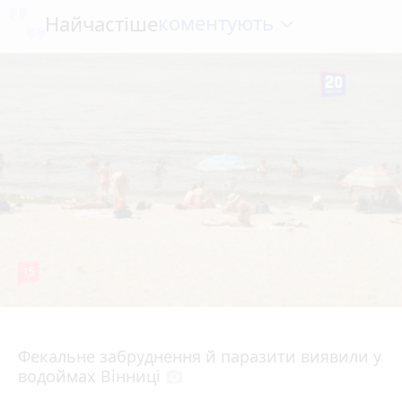
коментують
Найчастіше
15
7 серпня 2026 р.
Фекальне забруднення й паразити виявили у
водоймах Вінниці
photo_camera