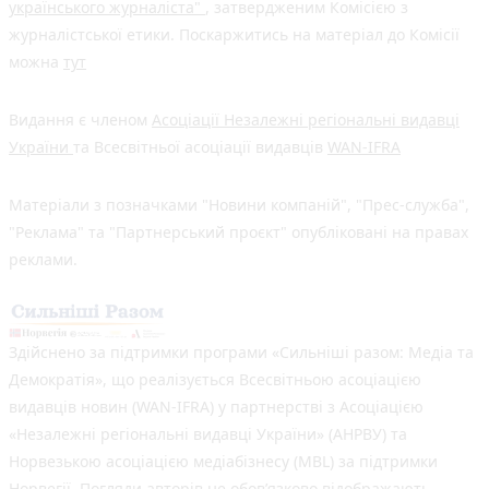
українського журналіста"
, затвердженим Комісією з
журналістської етики. Поскаржитись на матеріал до Комісії
можна
тут
Видання є членом
Асоціації Незалежні регіональні видавці
України
та Всесвітньої асоціації видавців
WAN-IFRA
Матеріали з позначками "Новини компаній", "Прес-служба",
"Реклама" та "Партнерський проєкт" опубліковані на правах
реклами.
Здійснено за підтримки програми «Сильніші разом: Медіа та
Демократія», що реалізується Всесвітньою асоціацією
видавців новин (WAN-IFRA) у партнерстві з Асоціацією
«Незалежні регіональні видавці України» (АНРВУ) та
Норвезькою асоціацією медіабізнесу (MBL) за підтримки
Норвегії. Погляди авторів не обов’язково відображають