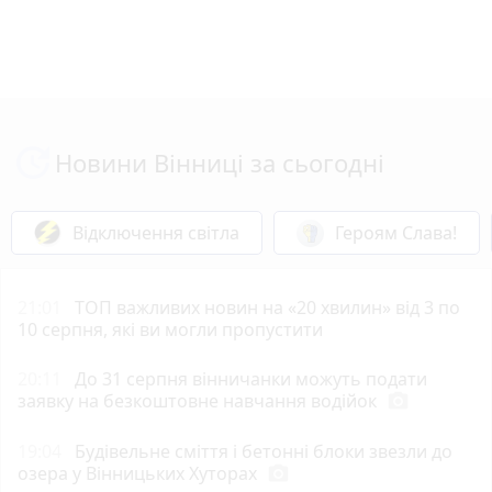
Новини Вінниці за сьогодні
Відключення світла
Героям Слава!
21:01
ТОП важливих новин на «20 хвилин» від 3 по
10 серпня, які ви могли пропустити
20:11
До 31 серпня вінничанки можуть подати
заявку на безкоштовне навчання водійок
photo_camera
19:04
Будівельне сміття і бетонні блоки звезли до
озера у Вінницьких Хуторах
photo_camera