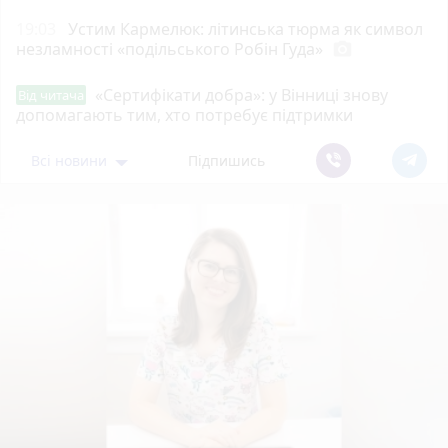
19:03
Устим Кармелюк: літинська тюрма як символ
незламності «подільського Робін Гуда»
photo_camera
«Сертифікати добра»: у Вінниці знову
Від читача
допомагають тим, хто потребує підтримки
Всі новини
Підпишись