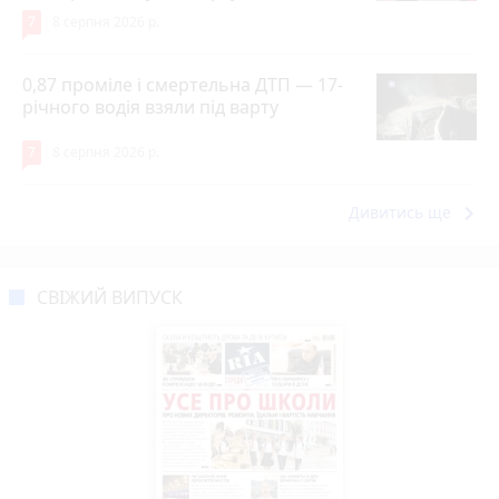
7
8 серпня 2026 р.
0,87 проміле і смертельна ДТП — 17-
річного водія взяли під варту
7
8 серпня 2026 р.
keyboard_arrow_right
Дивитись ще
СВІЖИЙ ВИПУСК