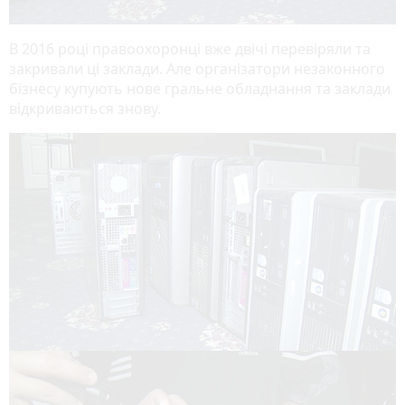
В 2016 році правоохоронці вже двічі перевіряли та
закривали ці заклади. Але організатори незаконного
бізнесу купують нове гральне обладнання та заклади
відкриваються знову.