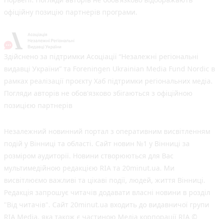
офіційну позицію партнерів програми.
Здійснено за підтримки Асоціації “Незалежні регіональні
видавці України” та Foreningen Ukrainian Media Fund Nordic в
рамках реалізації проєкту Хаб підтримки регіональних медіа.
Погляди авторів не обов'язково збігаються з офіційною
позицією партнерів
Незалежний новинний портал з оперативним висвітленням
подій у Вінниці та області. Сайт новин №1 у Вінниці за
розміром аудиторії. Новини створюються для Вас
мультимедійною редакцією RIA та 20minut.ua. Ми
висвітлюємо важливі та цікаві події, людей, життя Вінниці.
Редакція запрошує читачів додавати власні новини в розділ
"Від читачів". Сайт 20minut.ua входить до видавничої групи
RIA Media, яка також є частиною Медіа корпорації RIA ©