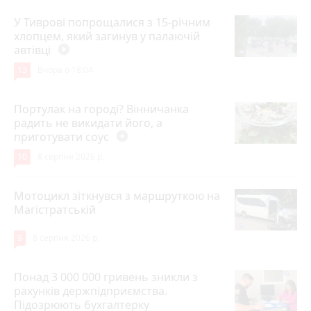
У Тиврові попрощалися з 15-річним
хлопцем, який загинув у палаючій
автівці
play_circle_filled
13
Вчора о 18:04
Портулак на городі? Вінничанка
радить не викидати його, а
приготувати соус
play_circle_filled
10
8 серпня 2026 р.
Мотоцикл зіткнувся з маршруткою на
Магістратській
9
8 серпня 2026 р.
Понад 3 000 000 гривень зникли з
рахунків держпідприємства.
Підозрюють бухгалтерку