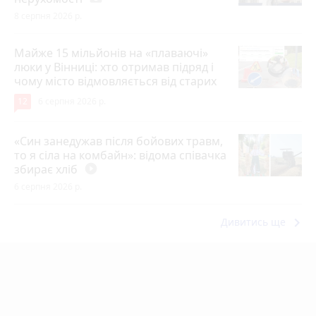
8 серпня 2026 р.
Майже 15 мільйонів на «плаваючі»
люки у Вінниці: хто отримав підряд і
чому місто відмовляється від старих
12
6 серпня 2026 р.
«Син занедужав після бойових травм,
то я сіла на комбайн»: відома співачка
збирає хліб
play_circle_filled
6 серпня 2026 р.
keyboard_arrow_right
Дивитись ще