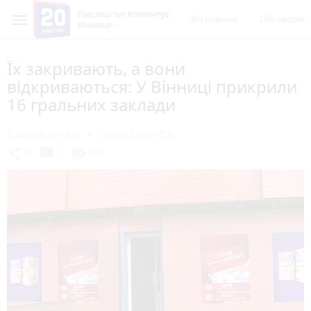
Пишеш ти! Коментує
Всі новини
Обговорен
Вінниця
Їх закривають, а вони
відкриваються: У Вінниці прикрили
16 гральних заклади
8 липня 2016 р.
Ольга БОБРУСЬ
chat_bubble
share
visibility
0
2
334