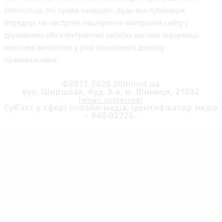
20minut.ua. Усі права захищені. Будь-яка публiкацiя,
передрук чи наступне поширення матеріалів сайту у
друкованих або електронних засобах масової інформації
можлива винятково у разі письмового дозволу
правовласника.
©2017-2025 20minut.ua
вул. Ширшова, буд. 3-а, м. Вінниця, 21032
[email protected]
Cуб'єкт у сфері онлайн-медіа; ідентифікатор медіа
- R40-02726.