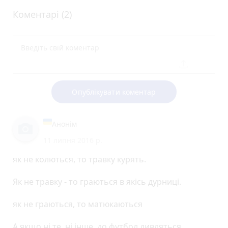
Коментарі (2)
Опублікувати коментар
Анонім
11 липня 2016 р.
як не колються, то травку курять.
Як не травку - то граються в якісь дурниці.
як не граються, то матюкаються
А якщо ні те, ні інше, до футбол дивляться.