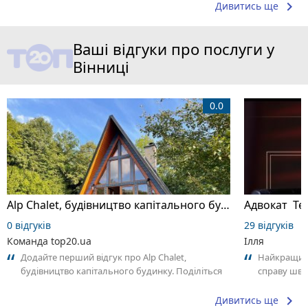
keyboard_arrow_right
Дивитись ще
Ваші відгуки про послуги у
Вінниці
0.0
Alp Chalet, будівництво капітального будинку
Адвокат Те
0 відгуків
29 відгуків
Команда top20.ua
Ілля
Додайте перший відгук про Alp Chalet,
Найкращий 
будівництво капітального будинку. Поділіться
справу шви
своїм досвідом – що Вам сподобалось,...
keyboard_arrow_right
Дивитись ще