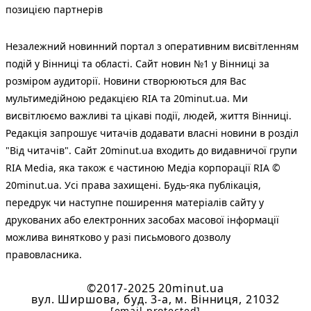
позицією партнерів
Незалежний новинний портал з оперативним висвітленням
подій у Вінниці та області. Сайт новин №1 у Вінниці за
розміром аудиторії. Новини створюються для Вас
мультимедійною редакцією RIA та 20minut.ua. Ми
висвітлюємо важливі та цікаві події, людей, життя Вінниці.
Редакція запрошує читачів додавати власні новини в розділ
"Від читачів". Сайт 20minut.ua входить до видавничої групи
RIA Media, яка також є частиною Медіа корпорації RIA ©
20minut.ua. Усі права захищені. Будь-яка публiкацiя,
передрук чи наступне поширення матеріалів сайту у
друкованих або електронних засобах масової інформації
можлива винятково у разі письмового дозволу
правовласника.
©2017-2025 20minut.ua
вул. Ширшова, буд. 3-а, м. Вінниця, 21032
[email protected]