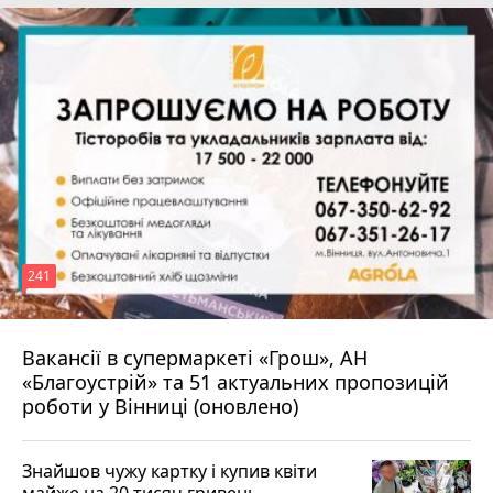
241
Вакансії в супермаркеті «Грош», АН
4 серпня 2026 р.
«Благоустрій» та 51 актуальних пропозицій
роботи у Вінниці (оновлено)
Знайшов чужу картку і купив квіти
майже на 20 тисяч гривень