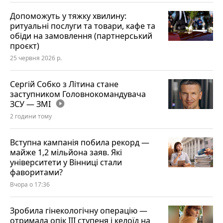
Допоможуть у тяжку хвилину:
ритуальні послуги та товари, кафе та
обіди на замовлення (партнерський
проєкт)
25 червня 2026 р.
Сергій Собко з Літина стане
заступником Головнокомандувача
ЗСУ — ЗМІ
play_circle_filled
2 години тому
Вступна кампанія побила рекорд —
майже 1,2 мільйона заяв. Які
університети у Вінниці стали
фаворитами?
Вчора о 17:36
Зробила гінекологічну операцію —
отримала опік ІІІ ступеня і келоїд на