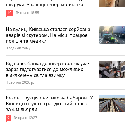
пів руки. У клініці тепер мовчанка
10
Вчора о 18:55
На вулиці Київська сталася серйозна
аварія зі скутером. На місці працює
поліція та медики
3 години тому
Від павербанка до інвертора: як уже
зараз підготуватися до можливих
відключень світла взимку
4 серпня 2026 р.
Реконструкція очисних на Сабарові. У
Вінниці готують грандіозний проєкт
за 4 мільярди
9
Вчора о 12:27