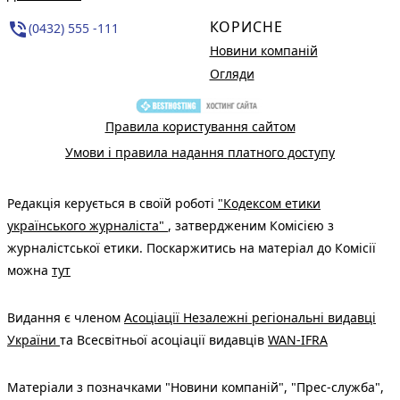
КОРИСНЕ
phone_in_talk
(0432) 555 -111
Новини компаній
Огляди
Правила користування сайтом
Умови і правила надання платного доступу
Редакція керується в своїй роботі
"Кодексом етики
українського журналіста"
, затвердженим Комісією з
журналістської етики. Поскаржитись на матеріал до Комісії
можна
тут
Видання є членом
Асоціації Незалежні регіональні видавці
України
та Всесвітньої асоціації видавців
WAN-IFRA
Матеріали з позначками "Новини компаній", "Прес-служба",