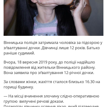
Вінницька поліція затримала чоловіка за підозрою у
зґвалтуванні дочки. Дівчинці лише 12 років. Батько
раніше судимий.
Вчора, 18 вересня 2019 року, до поліції надійшло
повідомлення від жительки Вінницького району.
Вона заявила про зґвалтування 12-річної дочки.
За словами жінки, жахіття сталося близько 16.30 на
горищі будинку.
— На місці вчинення злочину слідчо-оперативною
групою вилучені речові докази.
Потерпілу дівчинку оглянув лікар, який підтвердив