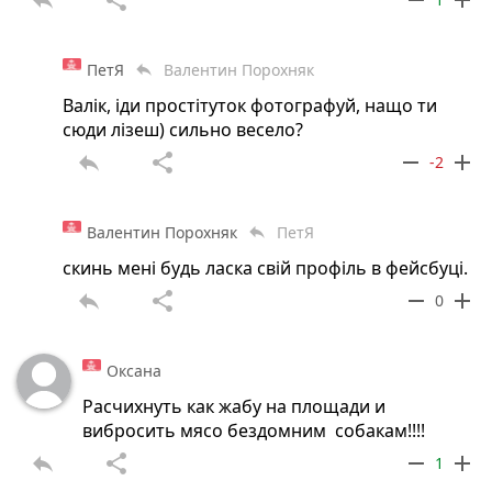
ПетЯ
Валентин Порохняк
reply
Валік, іди простітуток фотографуй, нащо ти
сюди лізеш) сильно весело?
reply
share
remove
add
-2
Валентин Порохняк
ПетЯ
reply
скинь мені будь ласка свій профіль в фейсбуці.
reply
share
remove
add
0
Оксана
Расчихнуть как жабу на площади и
вибросить мясо бездомним собакам!!!!
reply
share
remove
add
1