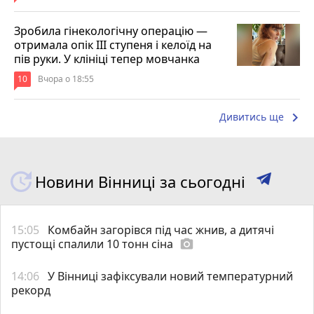
Зробила гінекологічну операцію —
отримала опік ІІІ ступеня і келоїд на
пів руки. У клініці тепер мовчанка
10
Вчора о 18:55
keyboard_arrow_right
Дивитись ще
Новини Вінниці за сьогодні
15:05
Комбайн загорівся під час жнив, а дитячі
пустощі спалили 10 тонн сіна
photo_camera
14:06
У Вінниці зафіксували новий температурний
рекорд