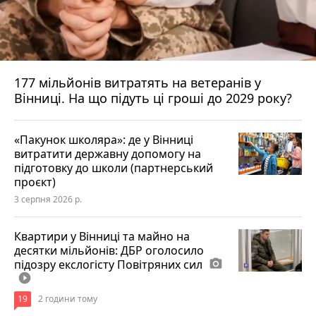
177 мільйонів витратять на ветеранів у
Вінниці. На що підуть ці гроші до 2029 року?
«Пакунок школяра»: де у Вінниці
витратити державну допомогу на
підготовку до школи (партнерський
проєкт)
3 серпня 2026 р.
Квартири у Вінниці та майно на
десятки мільйонів: ДБР оголосило
підозру екслогісту Повітряних сил
photo_camera
play_circle_filled
19
2 години тому