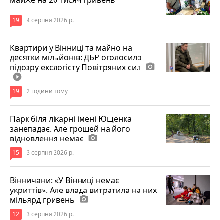
19
4 серпня 2026 р.
Квартири у Вінниці та майно на
десятки мільйонів: ДБР оголосило
підозру екслогісту Повітряних сил
photo_camera
play_circle_filled
19
2 години тому
Парк біля лікарні імені Ющенка
занепадає. Але грошей на його
відновлення немає
photo_camera
15
3 серпня 2026 р.
Вінничани: «У Вінниці немає
укриттів». Але влада витратила на них
мільярд гривень
photo_camera
12
3 серпня 2026 р.