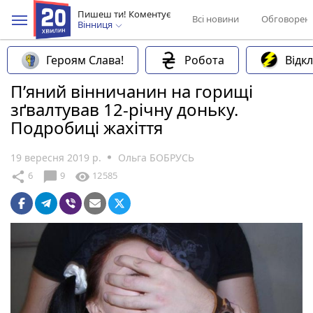
Пишеш ти! Коментує
Всі новини
Обговорен
Вінниця
Героям Слава!
Робота
Відк
П’яний вінничанин на горищі
зґвалтував 12-річну доньку.
Подробиці жахіття
19 вересня 2019 р.
Ольга БОБРУСЬ
chat_bubble
share
visibility
6
9
12585