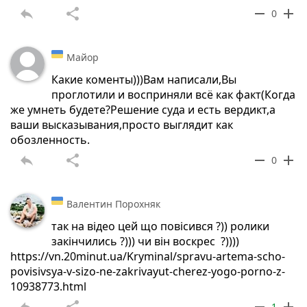
reply
share
remove
add
0
Майор
Какие коменты)))Вам написали,Вы
проглотили и восприняли всё как факт(Когда
же умнеть будете?Решение суда и есть вердикт,а
ваши высказывания,просто выглядит как
обозленность.
reply
share
remove
add
0
Валентин Порохняк
так на відео цей що повісився ?)) ролики
закінчились ?))) чи він воскрес ?))))
https://vn.20minut.ua/Kryminal/spravu-artema-scho-
povisivsya-v-sizo-ne-zakrivayut-cherez-yogo-porno-z-
10938773.html
reply
share
remove
add
1