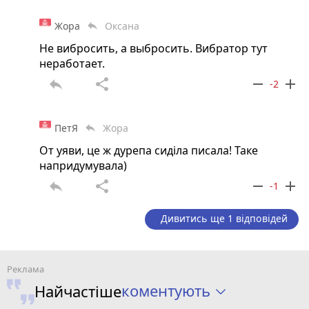
Жора
Оксана
reply
Не вибросить, а выбросить. Вибратор тут
неработает.
reply
share
remove
add
-2
ПетЯ
Жора
reply
От уяви, це ж дурепа сиділа писала! Таке
напридумувала)
reply
share
remove
add
-1
Дивитись ще 1 відповідей
коментують
Найчастіше