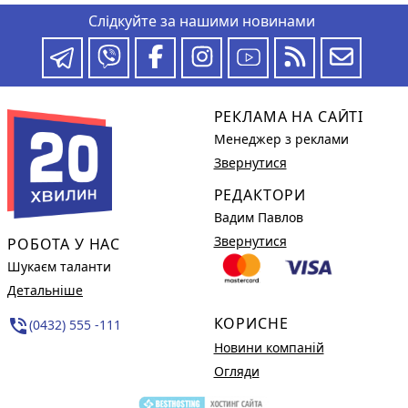
Слідкуйте за нашими новинами
РЕКЛАМА НА САЙТІ
Менеджер з реклами
Звернутися
РЕДАКТОРИ
Вадим Павлов
Звернутися
РОБОТА У НАС
Шукаєм таланти
Детальніше
КОРИСНЕ
phone_in_talk
(0432) 555 -111
Новини компаній
Огляди