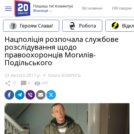
Пишеш ти! Коментує
Всі новини
Обговорен
Вінниця
Героям Слава!
Робота
Відк
Нацполіція розпочала службове
розслідування щодо
правоохоронців Могилів-
Подільського
23 лютого 2017 р.
Ольга БОБРУСЬ
chat_bubble
share
visibility
17
0
567