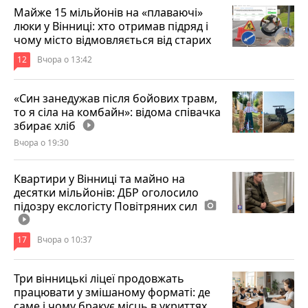
Майже 15 мільйонів на «плаваючі»
люки у Вінниці: хто отримав підряд і
чому місто відмовляється від старих
12
Вчора о 13:42
«Син занедужав після бойових травм,
то я сіла на комбайн»: відома співачка
збирає хліб
play_circle_filled
Вчора о 19:30
Квартири у Вінниці та майно на
десятки мільйонів: ДБР оголосило
підозру екслогісту Повітряних сил
photo_camera
play_circle_filled
17
Вчора о 10:37
Три вінницькі ліцеї продовжать
працювати у змішаному форматі: де
саме і чому бракує місць в укриттях