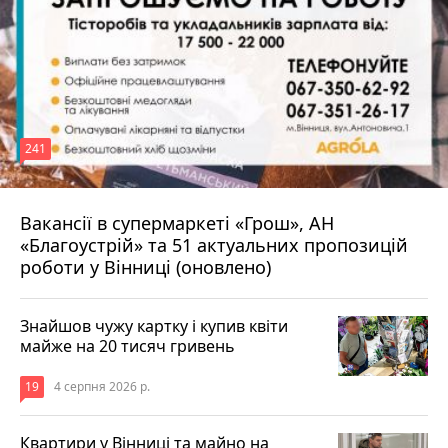
241
Вакансії в супермаркеті «Грош», АН
4 серпня 2026 р.
«Благоустрій» та 51 актуальних пропозицій
роботи у Вінниці (оновлено)
Знайшов чужу картку і купив квіти
майже на 20 тисяч гривень
19
4 серпня 2026 р.
Квартири у Вінниці та майно на