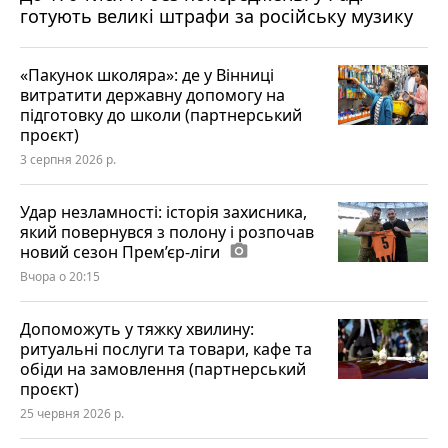
готують великі штрафи за російську музику
«Пакунок школяра»: де у Вінниці
витратити державну допомогу на
підготовку до школи (партнерський
проєкт)
3 серпня 2026 р.
Удар незламності: історія захисника,
який повернувся з полону і розпочав
новий сезон Прем’єр-ліги
photo_camera
Вчора о 20:15
Допоможуть у тяжку хвилину:
ритуальні послуги та товари, кафе та
обіди на замовлення (партнерський
проєкт)
25 червня 2026 р.