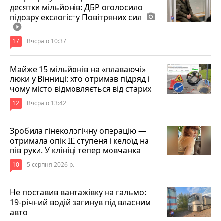
десятки мільйонів: ДБР оголосило
підозру екслогісту Повітряних сил
photo_camera
play_circle_filled
17
Вчора о 10:37
Майже 15 мільйонів на «плаваючі»
люки у Вінниці: хто отримав підряд і
чому місто відмовляється від старих
12
Вчора о 13:42
Зробила гінекологічну операцію —
отримала опік ІІІ ступеня і келоїд на
пів руки. У клініці тепер мовчанка
10
5 серпня 2026 р.
Не поставив вантажівку на гальмо:
19-річний водій загинув під власним
авто