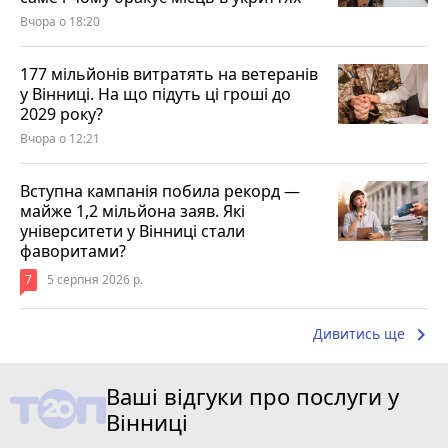
Вчора о 18:20
177 мільйонів витратять на ветеранів
у Вінниці. На що підуть ці гроші до
2029 року?
Вчора о 12:21
Вступна кампанія побила рекорд —
майже 1,2 мільйона заяв. Які
університети у Вінниці стали
фаворитами?
7
5 серпня 2026 р.
keyboard_arrow_right
Дивитись ще
Ваші відгуки про послуги у
Вінниці