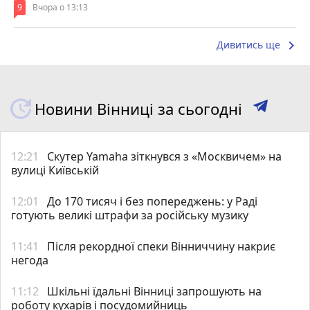
9
Вчора о 13:13
keyboard_arrow_right
Дивитись ще
Новини Вінниці за сьогодні
12:21
Скутер Yamaha зіткнувся з «Москвичем» на
вулиці Київській
12:01
До 170 тисяч і без попереджень: у Раді
готують великі штрафи за російську музику
11:41
Після рекордної спеки Вінниччину накриє
негода
11:12
Шкільні їдальні Вінниці запрошують на
роботу кухарів і посудомийниць