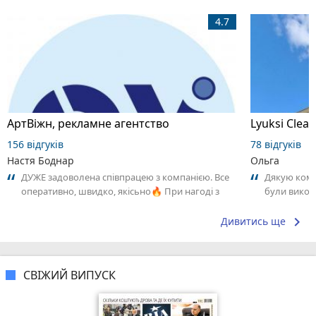
4.7
АртВіжн, рекламне агентство
Lyuksi Clean
156 відгуків
78 відгуків
Настя Боднар
Ольга
ДУЖЕ задоволена співпрацею з компанією. Все
Дякую коман
оперативно, швидко, якісьно🔥 При нагоді з
були викон
радістю звернусь саме сюди
ставленням
задоволена,
keyboard_arrow_right
Дивитись ще
СВІЖИЙ ВИПУСК