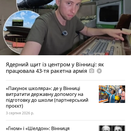
Ядерний щит із центром у Вінниці: як
працювала 43-тя ракетна армія
photo_camera
play_circle_filled
«Пакунок школяра»: де у Вінниці
витратити державну допомогу на
підготовку до школи (партнерський
проєкт)
3 серпня 2026 р.
«Гном» і «Шелдон»: Вінниця