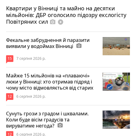
Квартири у Вінниці та майно на десятки
6 серпня 2026 р.
мільйонів: ДБР оголосило підозру екслогісту
Повітряних сил
photo_camera
play_circle_filled
Фекальне забруднення й паразити
виявили у водоймах Вінниці
photo_camera
15
7 серпня 2026 р.
Майже 15 мільйонів на «плаваючі»
люки у Вінниці: хто отримав підряд і
чому місто відмовляється від старих
12
6 серпня 2026 р.
Сунуть грози з градом і шквалами.
Коли буде вісім градусів та
вируватиме негода?
photo_camera
12
6 серпня 2026 р.