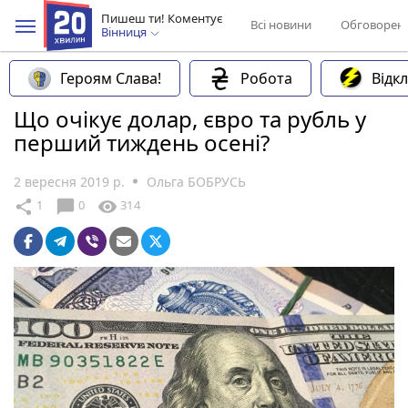
Пишеш ти! Коментує
Всі новини
Обговорен
Вінниця
Героям Слава!
Робота
Відк
Що очікує долар, євро та рубль у
перший тиждень осені?
2 вересня 2019 р.
Ольга БОБРУСЬ
chat_bubble
share
visibility
1
0
314