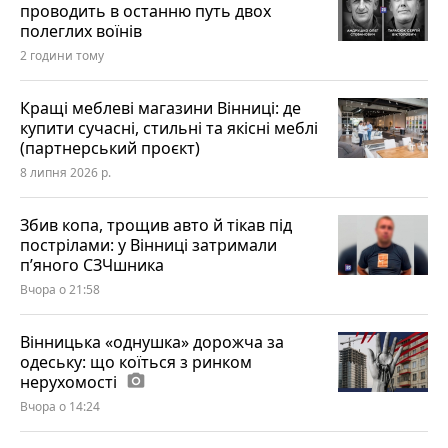
проводить в останню путь двох
полеглих воїнів
2 години тому
Кращі меблеві магазини Вінниці: де
купити сучасні, стильні та якісні меблі
(партнерський проєкт)
8 липня 2026 р.
Збив копа, трощив авто й тікав під
пострілами: у Вінниці затримали
п’яного СЗЧшника
Вчора о 21:58
Вінницька «однушка» дорожча за
одеську: що коїться з ринком
нерухомості
photo_camera
Вчора о 14:24