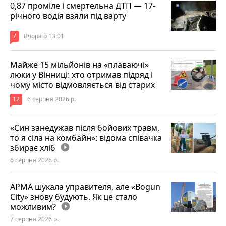
0,87 проміле і смертельна ДТП — 17-
річного водія взяли під варту
7
Вчора о 13:01
Майже 15 мільйонів на «плаваючі»
люки у Вінниці: хто отримав підряд і
чому місто відмовляється від старих
12
6 серпня 2026 р.
«Син занедужав після бойових травм,
то я сіла на комбайн»: відома співачка
збирає хліб
play_circle_filled
6 серпня 2026 р.
АРМА шукала управителя, але «Bogun
City» знову будують. Як це стало
можливим?
play_circle_filled
7 серпня 2026 р.