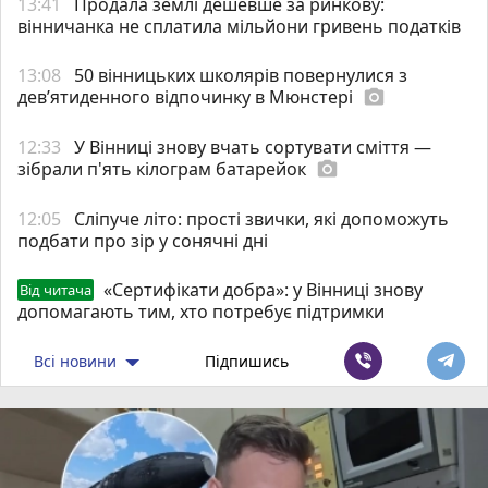
13:41
Продала землі дешевше за ринкову:
вінничанка не сплатила мільйони гривень податків
13:08
50 вінницьких школярів повернулися з
дев’ятиденного відпочинку в Мюнстері
photo_camera
12:33
У Вінниці знову вчать сортувати сміття —
зібрали п'ять кілограм батарейок
photo_camera
12:05
Сліпуче літо: прості звички, які допоможуть
подбати про зір у сонячні дні
«Сертифікати добра»: у Вінниці знову
Від читача
допомагають тим, хто потребує підтримки
Всі новини
Підпишись