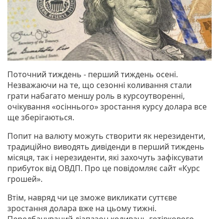
Поточний тиждень - перший тиждень осені.
Незважаючи на те, що сезонні коливання стали
грати набагато меншу роль в курсоутворенні,
очікування «осіннього» зростання курсу долара все
ще зберігаються.
Попит на валюту можуть створити як нерезиденти,
традиційно виводять дивіденди в перший тиждень
місяця, так і нерезиденти, які захочуть зафіксувати
прибуток від ОВДП. Про це повідомляє сайт «Курс
грошей».
Втім, навряд чи це зможе викликати суттєве
зростання долара вже на цьому тижні.
Передбачуваний діапазон коливань готівкового