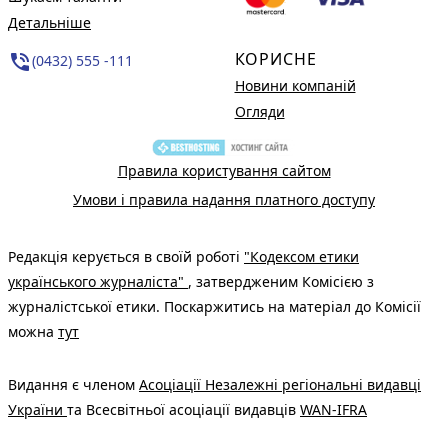
Детальніше
КОРИСНЕ
phone_in_talk
(0432) 555 -111
Новини компаній
Огляди
Правила користування сайтом
Умови і правила надання платного доступу
Редакція керується в своїй роботі
"Кодексом етики
українського журналіста"
, затвердженим Комісією з
журналістської етики. Поскаржитись на матеріал до Комісії
можна
тут
Видання є членом
Асоціації Незалежні регіональні видавці
України
та Всесвітньої асоціації видавців
WAN-IFRA