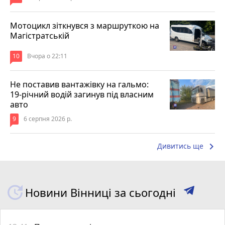
Мотоцикл зіткнувся з маршруткою на
Магістратській
10
Вчора о 22:11
Не поставив вантажівку на гальмо:
19-річний водій загинув під власним
авто
9
6 серпня 2026 р.
keyboard_arrow_right
Дивитись ще
Новини Вінниці за сьогодні