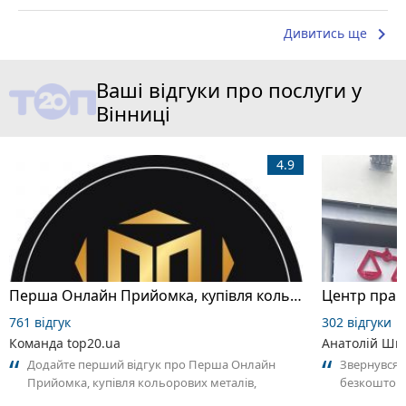
keyboard_arrow_right
Дивитись ще
Ваші відгуки про послуги у
Вінниці
4.9
Перша Онлайн Прийомка, купівля кольорових металів, дорогоцінних та рідко земельних металів
Центр прав
761 відгук
302 відгуки
Команда top20.ua
Анатолій Шв
Додайте перший відгук про Перша Онлайн
Звернувся 
Прийомка, купівля кольорових металів,
безкоштовн
дорогоцінних та рідко земельних металів.
Олександрів