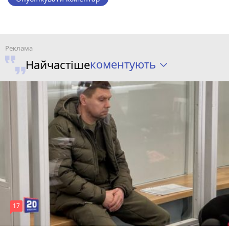
коментують
Найчастіше
17