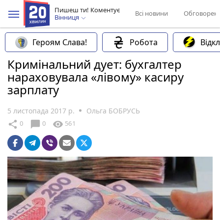
Пишеш ти! Коментує
Всі новини
Обговорен
Вінниця
Героям Слава!
Робота
Відк
Кримінальний дует: бухгалтер
нараховувала «лівому» касиру
зарплату
5 листопада 2017 р.
Ольга БОБРУСЬ
chat_bubble
share
visibility
0
0
561