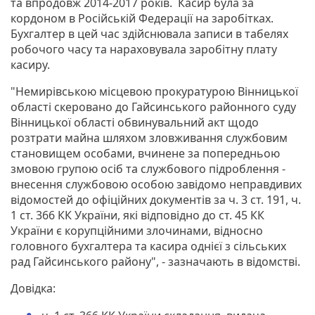
та впродовж 2014-2017 років. Касир була за
кордоном в Російській Федерації на заробітках.
Бухгалтер в цей час здійснювала записи в табелях
робочого часу та нараховувала заробітну плату
касиру.
"Немирівською місцевою прокуратурою Вінницької
області скеровано до Гайсинського районного суду
Вінницької області обвинувальний акт щодо
розтрати майна шляхом зловживання службовим
становищем особами, вчинене за попередньою
змовою групою осіб та службового підроблення -
внесення службовою особою завідомо неправдивих
відомостей до офіційних документів за ч. 3 ст. 191, ч.
1 ст. 366 КК України, які відповідно до ст. 45 КК
України є корупційними злочинами, відносно
головного бухгалтера та касира однієї з сільських
рад Гайсинського району", - зазначають в відомстві.
Довідка: