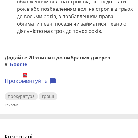
обмеженням волі на строк від трьох до п'яти
років або позбавленням волі на строк від трьох
до восьми років, з позбавленням права
обіймати певні посади чи займатися певною
діяльністю на строк до трьох років.
Додайте 20 хвилин до вибраних джерел
у
Google
Прокоментуйте
chat_bubble
прокуратура
гроші
Коментарі