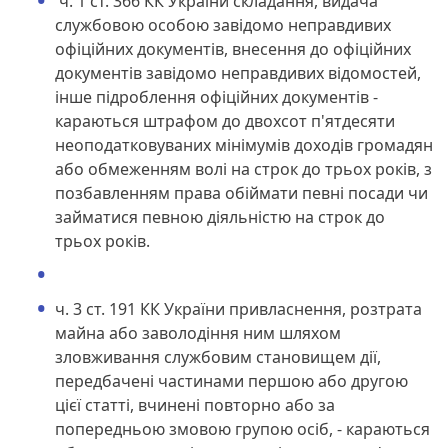
ч. 1 ст. 366 КК України складання, видача
службовою особою завідомо неправдивих
офіційних документів, внесення до офіційних
документів завідомо неправдивих відомостей,
інше підроблення офіційних документів -
караються штрафом до двохсот п'ятдесяти
неоподатковуваних мінімумів доходів громадян
або обмеженням волі на строк до трьох років, з
позбавленням права обіймати певні посади чи
займатися певною діяльністю на строк до
трьох років.
ч. 3 ст. 191 КК України привласнення, розтрата
майна або заволодіння ним шляхом
зловживання службовим становищем дії,
передбачені частинами першою або другою
цієї статті, вчинені повторно або за
попередньою змовою групою осіб, - караються