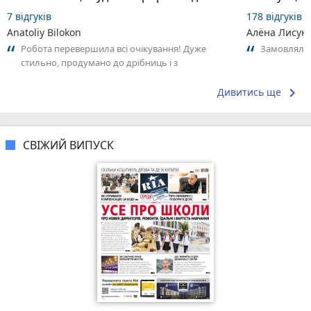
7 відгуків
178 відгуків
Anatoliy Bilokon
Алёна Лисун
Робота перевершила всі очікування! Дуже
Замовляли 
стильно, продумано до дрібниць і з
урахуванням моїх побажань. Дякую за
комфорт...
keyboard_arrow_right
Дивитись ще
СВІЖИЙ ВИПУСК