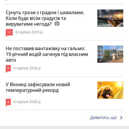
Сунуть грози з градом і шквалами.
Коли буде вісім градусів та
вируватиме негода?
photo_camera
12
6 серпня 2026 р.
Не поставив вантажівку на гальмо:
19-річний водій загинув під власним
авто
9
6 серпня 2026 р.
У Вінниці зафіксували новий
температурний рекорд
8
6 серпня 2026 р.
keyboard_arrow_right
Дивитись ще