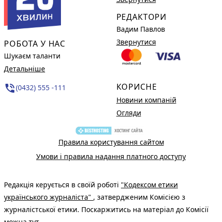
РЕДАКТОРИ
Вадим Павлов
Звернутися
РОБОТА У НАС
Шукаєм таланти
Детальніше
КОРИСНЕ
phone_in_talk
(0432) 555 -111
Новини компаній
Огляди
Правила користування сайтом
Умови і правила надання платного доступу
Редакція керується в своїй роботі
"Кодексом етики
українського журналіста"
, затвердженим Комісією з
журналістської етики. Поскаржитись на матеріал до Комісії
можна
тут