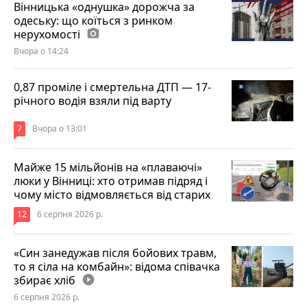
Вінницька «однушка» дорожча за
одеську: що коїться з ринком
нерухомості
photo_camera
Вчора о 14:24
0,87 проміле і смертельна ДТП — 17-
річного водія взяли під варту
7
Вчора о 13:01
Майже 15 мільйонів на «плаваючі»
люки у Вінниці: хто отримав підряд і
чому місто відмовляється від старих
12
6 серпня 2026 р.
«Син занедужав після бойових травм,
то я сіла на комбайн»: відома співачка
збирає хліб
play_circle_filled
6 серпня 2026 р.