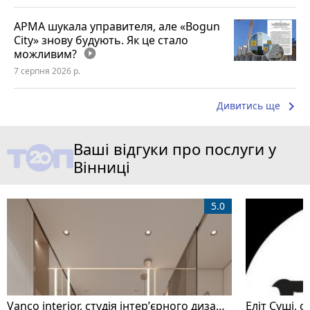
АРМА шукала управителя, але «Bogun
City» знову будують. Як це стало
можливим?
play_circle_filled
7 серпня 2026 р.
keyboard_arrow_right
Дивитись ще
Ваші відгуки про послуги у
Вінниці
5.0
Vanco interior, студія інтерʼєрного дизайну
Еліт Суші, с