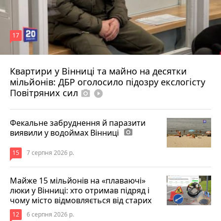
17
Квартири у Вінниці та майно на десятки
6 серпня 2026 р.
мільйонів: ДБР оголосило підозру екслогісту
Повітряних сил
photo_camera
play_circle_filled
Фекальне забруднення й паразити
виявили у водоймах Вінниці
photo_camera
15
7 серпня 2026 р.
Майже 15 мільйонів на «плаваючі»
люки у Вінниці: хто отримав підряд і
чому місто відмовляється від старих
12
6 серпня 2026 р.