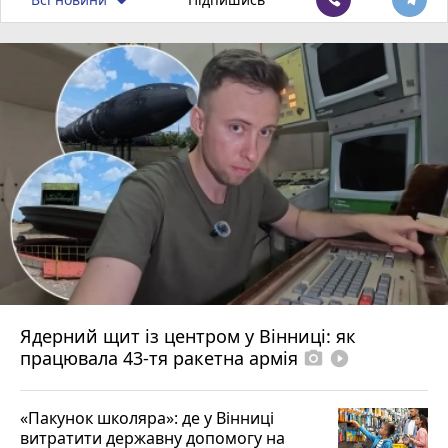
Ядерний щит із центром у Вінниці: як
працювала 43-тя ракетна армія
photo_camera
play_circle_filled
«Пакунок школяра»: де у Вінниці
витратити державну допомогу на