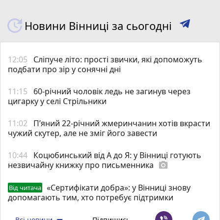
Новини Вінниці за сьогодні
12:05
Сліпуче літо: прості звички, які допоможуть
подбати про зір у сонячні дні
11:15
60-річний чоловік ледь не загинув через
цигарку у селі Стрільники
11:02
П’яний 22-річний жмеринчанин хотів вкрасти
чужий скутер, але не зміг його завести
10:44
Коцюбинський від А до Я: у Вінниці готують
незвичайну книжку про письменника
photo_camera
«Сертифікати добра»: у Вінниці знову
Від читача
допомагають тим, хто потребує підтримки
Всі новини
Підпишись