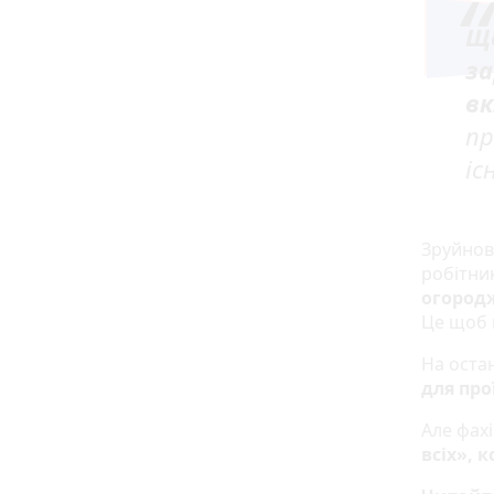
Ще
за
в
пр
іс
Зруйнов
робітни
огородж
Це щоб 
На оста
для про
Але фах
всіх», 