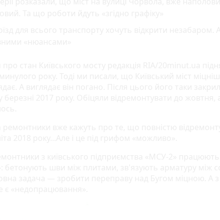
ерії розказали, що міст на вулиці Чорвола, вже наполов
овий. Та що роботи йдуть «згідно графіку»
їзд для всього транспорту хочуть відкрити незабаром. А
вними «нюансами»
 про стан Київського мосту редакція RIA/20minut.ua підн
минулого року. Тоді ми писали, що Київський міст міцніш
ядає. А виглядає він погано. Після цього його таки закри
 березні 2017 року. Обіцяли відремонтувати до жовтня, 
лось.
а ремонтники вже кажуть про те, що повністю відремон
літа 2018 року...Але і це під грифом «можливо».
емонтники з київського підприємства «МСУ-2» працюють
»: бетонують шви між плитами, зв'язують арматуру між 
ловна задача — зробити переправу над Бугом міцною. А 
е є «недопрацювання».