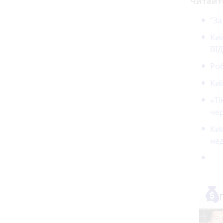
Читайт
“За
Киї
ВІ
Роб
Киї
«Ті
чер
Киї
не