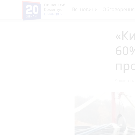
Пишеш ти!
Всі новини
Обговорення
Коментує
Вінниця
«Ки
60%
про
9 листопа