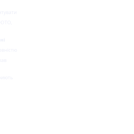
нтувати
ФОТО,
ні
овністю
хав
криють