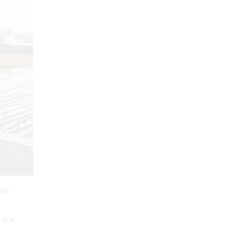
 що
ьним