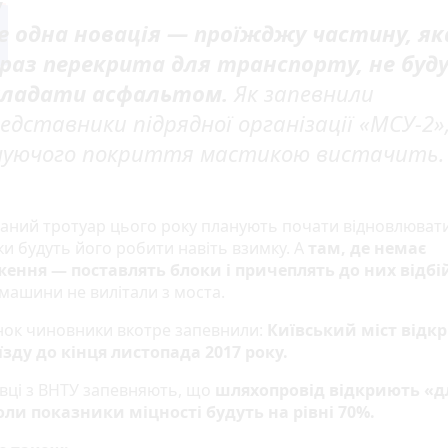
 одна новація — проїжджу частину, як
раз перекрита для транспорту, не буд
кладати асфальтом.
Як запевнили
едставники підрядної організації «МСУ-2»
нуючого покриття мастикою вистачить.
аний тротуар цього року планують почати відновлювати
ки будуть його робити навіть взимку. А
там, де немає
ення — поставлять блоки і причеплять до них відбі
машини не вилітали з моста.
нок чиновники вкотре запевнили:
Київський міст відк
їзду до кінця листопада 2017 року.
івці з ВНТУ запевняють, що
шляхопровід відкриють «д
коли показники міцності будуть на рівні 70%.