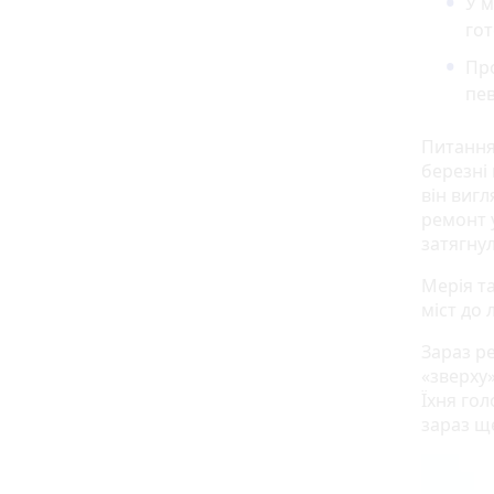
У м
гот
Про
пе
Питання
березні 
він вигл
ремонт у
затягну
Мерія т
міст до 
Зараз р
«зверху
Їхня го
зараз щ