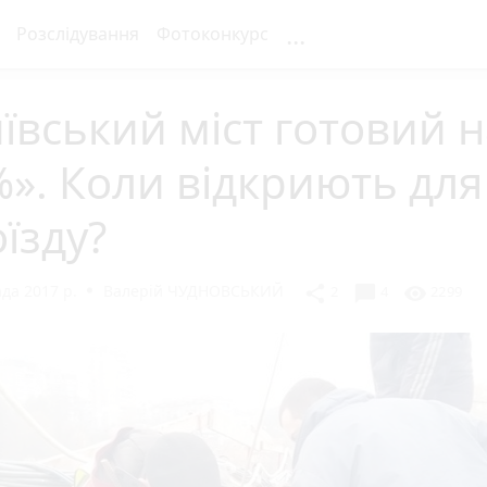
...
Розслідування
Фотоконкурс
ївський міст готовий н
». Коли відкриють для
їзду?
да 2017 р.
Валерій ЧУДНОВСЬКИЙ
chat_bubble
share
visibility
2
4
2299