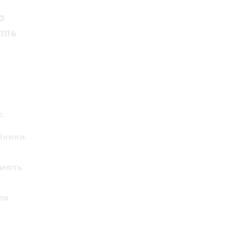
а
уть
,
:
йники.
риють
ля