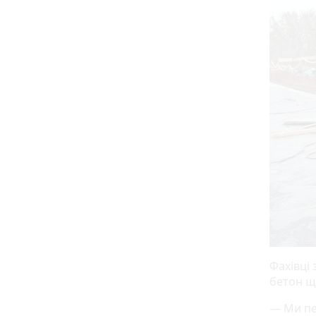
Фахівці
бетон щ
— Ми пе