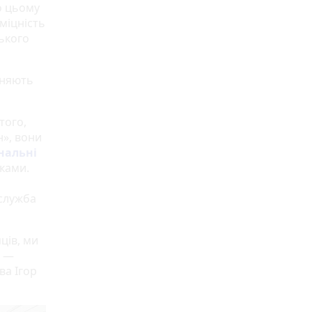
о цьому
міцність
ького
евняють
того,
н», вони
нальні
иками.
-служба
ців, ми
, —
ва Ігор