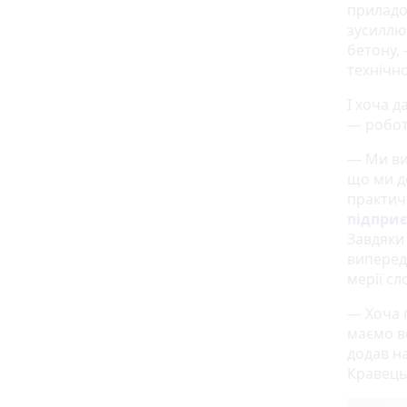
приладо
зусиллю
бетону,
технічно
І хоча д
— робот
— Ми вип
що ми д
практич
підпри
Завдяки
випередж
мерії с
— Хоча 
маємо в
додав н
Кравець