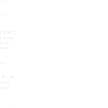
ину
ле з
яла ще у
ий, ніж
ли на
але все
тують
 більше
собою.
з цим