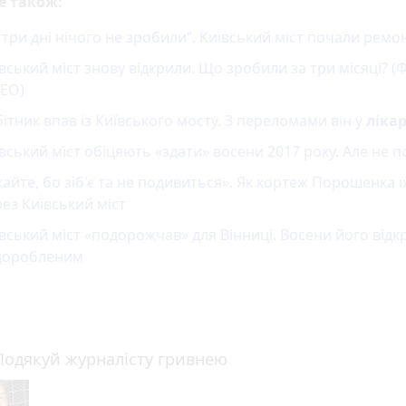
е також:
 три дні нічого не зробили”. Київський міст почали ремо
вський міст знову відкрили. Що зробили за три місяці? (
ДЕО)
ітник впав із Київського мосту. З переломами він у
лікар
вський міст обіцяють «здати» восени 2017 року. Але не п
кайте, бо зіб'є та не подивиться». Як кортеж Порошенка ї
ез Київський міст
вський міст «подорожчав» для Вінниці. Восени його від
доробленим
Подякуй журналісту гривнею