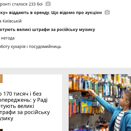
photo_camera
онті сталося 233 бої
photo_camera
ку» віддають в оренду. Що відомо про аукціон
 Київській
 готують великі штрафи за російську музику
 негода
оботу кухарів і посудомийниць
ла
 — суд оголосив вирок жителю Вінниччини
орія та заборони 7 серпня
photo_camera
ці до кінця серпня
кий повернувся з полону і розпочав новий сезон Прем’єр-ліги
о 170 тисяч і без
photo_camera
мальної спеки: чи є перевищення
опереджень: у Раді
отують великі
play_circle_filled
 я сіла на комбайн»: відома співачка збирає хліб
трафи за російську
photo_camera
воразовими «двохсотбальниками» НМТ
узику
ати у змішаному форматі: де саме і чому бракує місць в