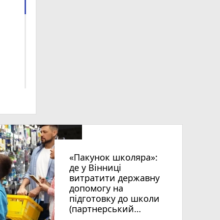
photo_camera
«Пакунок школяра»:
де у Вінниці
витратити державну
допомогу на
підготовку до школи
(партнерський
проєкт)