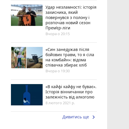
Удар незламності: історія
захисника, який
повернувся з полону і
розпочав новий сезон
Прем’єр-ліги
Вчора о 20:15
«Син занедужав після
бойових травм, то я сіла
на комбайн»: відома
співачка збирає хліб
Вчора о 19:30
«В кайфі кайфу не буває».
Історія вінничанки про
залежність від алкоголю
8 лютого 2021 р.
keyboard_arrow_right
Дивитись ще