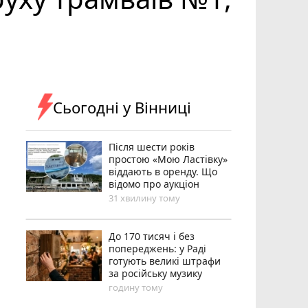
Сьогодні у Вінниці
Після шести років
простою «Мою Ластівку»
віддають в оренду. Що
відомо про аукціон
31 хвилину тому
До 170 тисяч і без
попереджень: у Раді
готують великі штрафи
за російську музику
годину тому