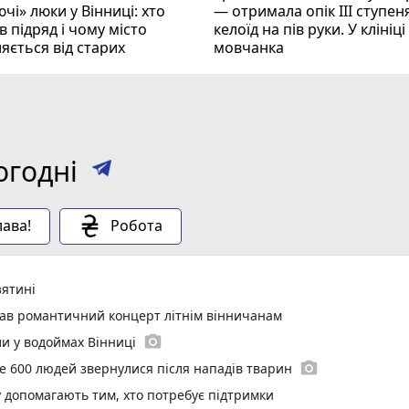
чі» люки у Вінниці: хто
— отримала опік ІІІ ступеня
 підряд і чому місто
келоїд на пів руки. У клініц
яється від старих
мовчанка
огодні
ава!
Робота
зятині
вав романтичний концерт літнім вінничанам
photo_camera
и у водоймах Вінниці
photo_camera
е 600 людей звернулися після нападів тварин
у допомагають тим, хто потребує підтримки