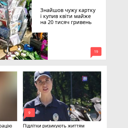
Знайшов чужу картку
і купив квіти майже
на 20 тисяч гривень
mode_comment
19
Квартири
десятки 
підозру е
photo_camera
play_circle_filled
mode_comment
mode_comment
9
17
рацію
Підлітки ризикують життям