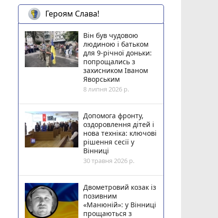
Героям Слава!
Він був чудовою
людиною і батьком
для 9-річної доньки:
попрощались з
захисником Іваном
Яворським
8 липня 2026 р.
Допомога фронту,
оздоровлення дітей і
нова техніка: ключові
рішення сесії у
Вінниці
30 травня 2026 р.
Двометровий козак із
позивним
«Манюній»: у Вінниці
прощаються з