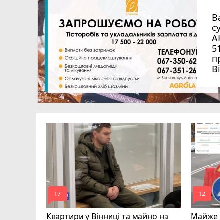
В
с
А
5
п
В
ям
вернулася
mode_comment
mode_comment
17
12
Квартири у Вінниці та майно на
Майже 