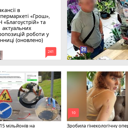
акансії в
упермаркеті «Грош»,
Н «Благоустрій» та
1 актуальних
ропозицій роботи у
інниці (оновлено)
mode_comment
241
mode_comment
10
15 мільйонів на
Зробила гінекологічну опе