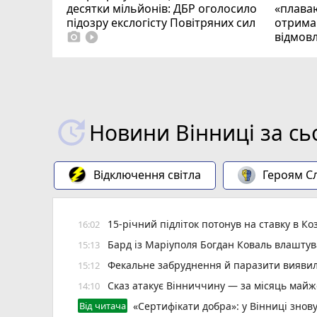
десятки мільйонів: ДБР оголосило
«плаваю
підозру екслогісту Повітряних сил
отримав
відмовл
photo_camera
play_circle_filled
Новини Вінниці за сь
Відключення світла
Героям Сл
15-річний підліток потонув на ставку в Ко
16:02
Бард із Маріуполя Богдан Коваль влашту
15:13
Фекальне забруднення й паразити виявил
15:12
Сказ атакує Вінниччину — за місяць майж
14:10
Від читача
«Сертифікати добра»: у Вінниці знов