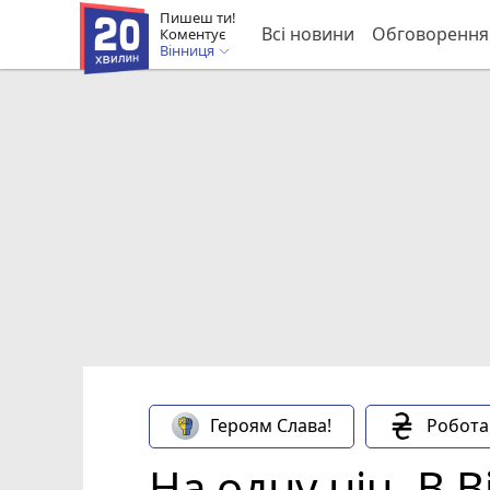
Пишеш ти!
Всі новини
Обговорення
Коментує
Вінниця
Героям Слава!
Робота
На одну ніч. В 