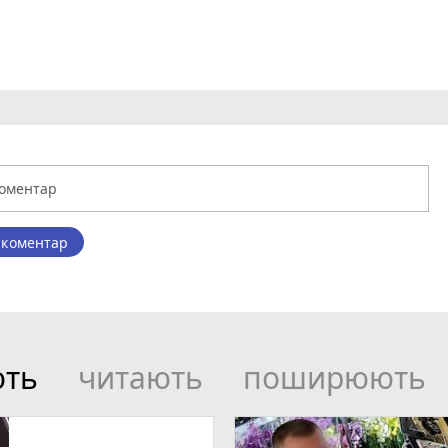
 коментар
ють
читають
поширюють