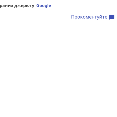
браних джерел у
Google
Прокоментуйте
chat_bubble