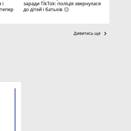
 і
заради TikTok: поліція звернулася
і тепер
до дітей і батьків
play_circle_filled
keyboard_arrow_right
Дивитись ще