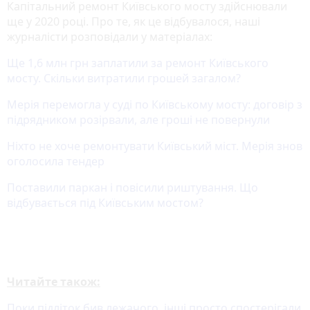
Капітальний ремонт Київського мосту здійснювали
ще у 2020 році. Про те, як це відбувалося, наші
журналісти розповідали у матеріалах:
Ще 1,6 млн грн заплатили за ремонт Київського
мосту. Скільки витратили грошей загалом?
Мерія перемогла у суді по Київському мосту: договір з
підрядником розірвали, але гроші не повернули
Ніхто не хоче ремонтувати Київський міст. Мерія знов
оголосила тендер
Поставили паркан і повісили риштування. Що
відбувається під Київським мостом?
Читайте також:
Поки підліток бив лежачого, інші просто спостерігали