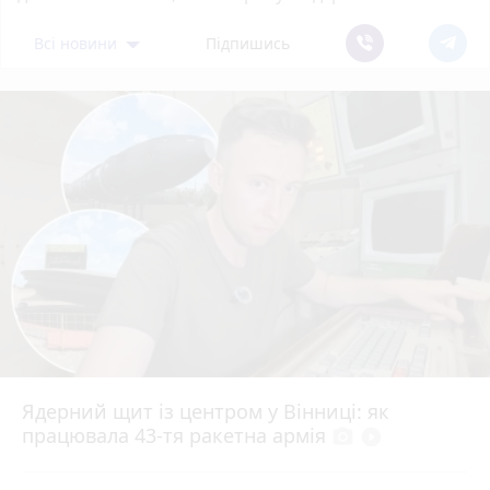
Всі новини
Підпишись
Ядерний щит із центром у Вінниці: як
працювала 43-тя ракетна армія
photo_camera
play_circle_filled