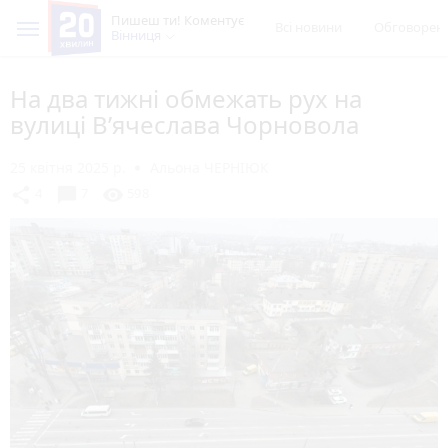
Пишеш ти! Коментує
Всі новини
Обговорен
Вінниця
На два тижні обмежать рух на
вулиці В’ячеслава Чорновола
25 квітня 2025 р.
Альона ЧЕРНІЮК
chat_bubble
share
visibility
4
7
598