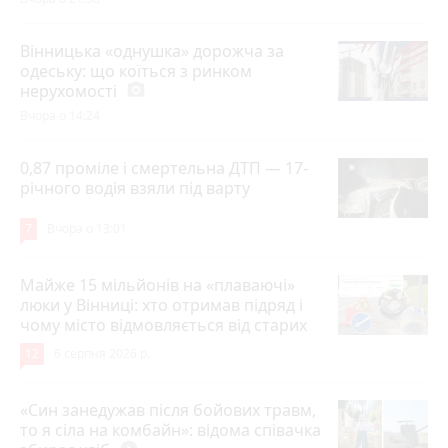
Вінницька «однушка» дорожча за
одеську: що коїться з ринком
нерухомості
photo_camera
Вчора о 14:24
0,87 проміле і смертельна ДТП — 17-
річного водія взяли під варту
7
Вчора о 13:01
Майже 15 мільйонів на «плаваючі»
люки у Вінниці: хто отримав підряд і
чому місто відмовляється від старих
12
6 серпня 2026 р.
«Син занедужав після бойових травм,
то я сіла на комбайн»: відома співачка