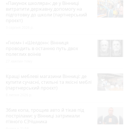
«Пакунок школяра»: де у Вінниці
витратити державну допомогу на
підготовку до школи (партнерський
проєкт)
3 серпня 2026 р.
«Гном» і «Шелдон»: Вінниця
проводить в останню путь двох
полеглих воїнів
27 хвилин тому
Кращі меблеві магазини Вінниці: де
купити сучасні, стильні та якісні меблі
(партнерський проєкт)
8 липня 2026 р.
Збив копа, трощив авто й тікав під
пострілами: у Вінниці затримали
п’яного СЗЧшника
Вчора о 21:58