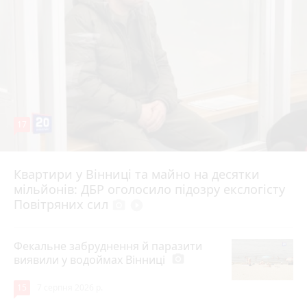
17
Квартири у Вінниці та майно на десятки
6 серпня 2026 р.
мільйонів: ДБР оголосило підозру екслогісту
Повітряних сил
photo_camera
play_circle_filled
Фекальне забруднення й паразити
виявили у водоймах Вінниці
photo_camera
15
7 серпня 2026 р.