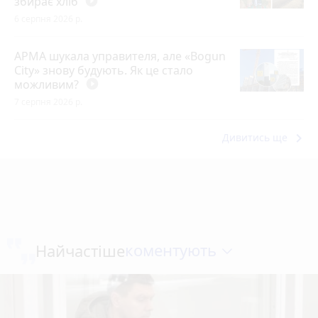
збирає хліб
play_circle_filled
6 серпня 2026 р.
АРМА шукала управителя, але «Bogun
City» знову будують. Як це стало
можливим?
play_circle_filled
7 серпня 2026 р.
keyboard_arrow_right
Дивитись ще
коментують
Найчастіше