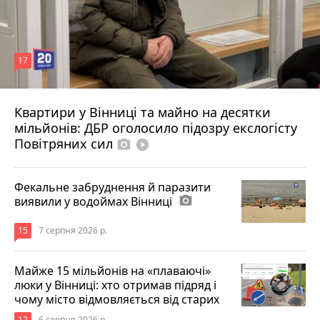
17
Квартири у Вінниці та майно на десятки
6 серпня 2026 р.
мільйонів: ДБР оголосило підозру екслогісту
Повітряних сил
photo_camera
play_circle_filled
Фекальне забруднення й паразити
виявили у водоймах Вінниці
photo_camera
15
7 серпня 2026 р.
Майже 15 мільйонів на «плаваючі»
люки у Вінниці: хто отримав підряд і
чому місто відмовляється від старих
12
6 серпня 2026 р.