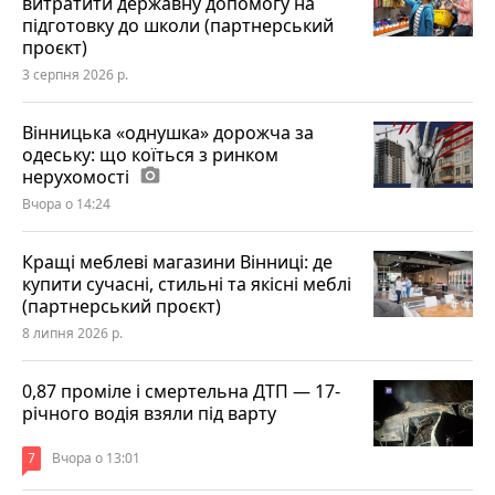
витратити державну допомогу на
підготовку до школи (партнерський
проєкт)
3 серпня 2026 р.
Вінницька «однушка» дорожча за
одеську: що коїться з ринком
нерухомості
photo_camera
Вчора о 14:24
Кращі меблеві магазини Вінниці: де
купити сучасні, стильні та якісні меблі
(партнерський проєкт)
8 липня 2026 р.
0,87 проміле і смертельна ДТП — 17-
річного водія взяли під варту
7
Вчора о 13:01