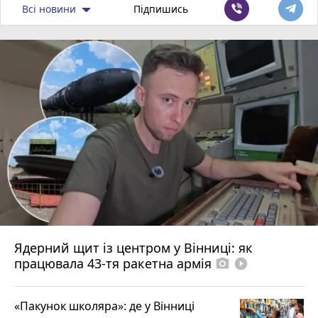
Всі новини
Підпишись
Ядерний щит із центром у Вінниці: як
працювала 43-тя ракетна армія
photo_camera
play_circle_filled
«Пакунок школяра»: де у Вінниці