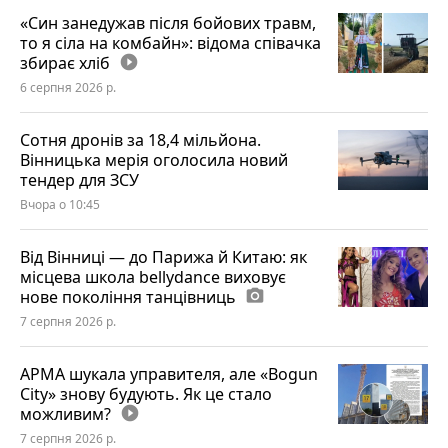
«Син занедужав після бойових травм,
то я сіла на комбайн»: відома співачка
збирає хліб
play_circle_filled
6 серпня 2026 р.
Сотня дронів за 18,4 мільйона.
Вінницька мерія оголосила новий
тендер для ЗСУ
Вчора о 10:45
Від Вінниці — до Парижа й Китаю: як
місцева школа bellydance виховує
нове покоління танцівниць
photo_camera
7 серпня 2026 р.
АРМА шукала управителя, але «Bogun
City» знову будують. Як це стало
можливим?
play_circle_filled
7 серпня 2026 р.