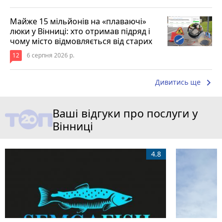
Майже 15 мільйонів на «плаваючі»
люки у Вінниці: хто отримав підряд і
чому місто відмовляється від старих
12
6 серпня 2026 р.
keyboard_arrow_right
Дивитись ще
Ваші відгуки про послуги у
Вінниці
4.8