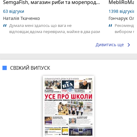
SemgaFish, магазин риби та морепродуктів
MebliRoMax
63 відгуки
1398 відгуків
Наталія Ткаченко
Гончарук Ол
Думала мені здалось що вага не
Рекомендую
відповідає,вдома перевірила, майже в два рази
вибором мʼ
більша( різниця 200 грн)
keyboard_arrow_right
Дивитись ще
СВІЖИЙ ВИПУСК