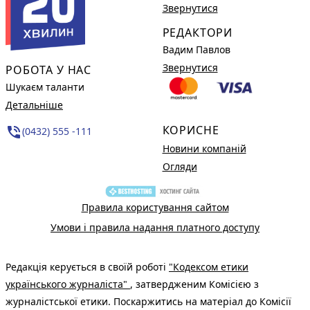
Звернутися
РЕДАКТОРИ
Вадим Павлов
Звернутися
РОБОТА У НАС
Шукаєм таланти
Детальніше
КОРИСНЕ
phone_in_talk
(0432) 555 -111
Новини компаній
Огляди
Правила користування сайтом
Умови і правила надання платного доступу
Редакція керується в своїй роботі
"Кодексом етики
українського журналіста"
, затвердженим Комісією з
журналістської етики. Поскаржитись на матеріал до Комісії