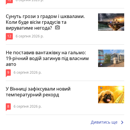
Сунуть грози з градом і шквалами.
Коли буде вісім градусів та
вируватиме негода?
photo_camera
12
6 серпня 2026 р.
Не поставив вантажівку на гальмо:
19-річний водій загинув під власним
авто
9
6 серпня 2026 р.
У Вінниці зафіксували новий
температурний рекорд
8
6 серпня 2026 р.
keyboard_arrow_right
Дивитись ще