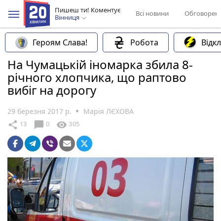
Пишеш ти! Коментує
Всі новини
Обговорен
Вінниця
Героям Слава!
Робота
Відк
На Чумацькій іномарка збила 8-
річного хлопчика, що раптово
вибіг на дорогу
29 березня 2017 р.
Марія ЛЄХОВА
chat_bubble
share
visibility
13
0
305