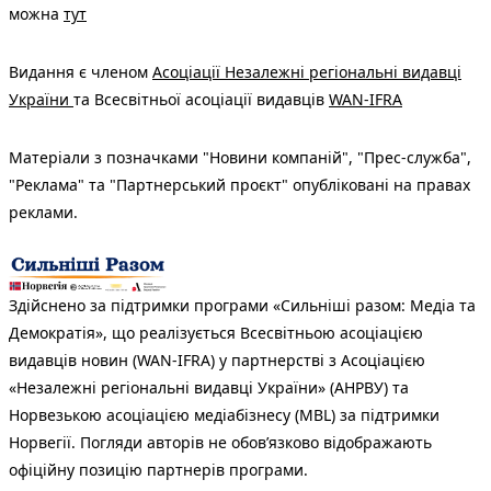
можна
тут
Видання є членом
Асоціації Незалежні регіональні видавці
України
та Всесвітньої асоціації видавців
WAN-IFRA
Матеріали з позначками "Новини компаній", "Прес-служба",
"Реклама" та "Партнерський проєкт" опубліковані на правах
реклами.
Здійснено за підтримки програми «Сильніші разом: Медіа та
Демократія», що реалізується Всесвітньою асоціацією
видавців новин (WAN-IFRA) у партнерстві з Асоціацією
«Незалежні регіональні видавці України» (АНРВУ) та
Норвезькою асоціацією медіабізнесу (MBL) за підтримки
Норвегії. Погляди авторів не обов’язково відображають
офіційну позицію партнерів програми.