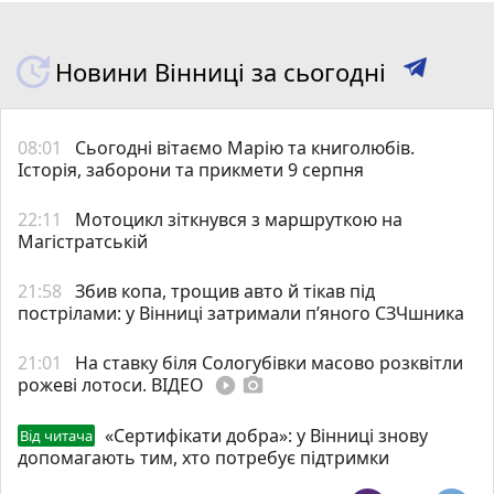
Новини Вінниці за сьогодні
08:01
Сьогодні вітаємо Марію та книголюбів.
Історія, заборони та прикмети 9 серпня
22:11
Мотоцикл зіткнувся з маршруткою на
Магістратській
21:58
Збив копа, трощив авто й тікав під
пострілами: у Вінниці затримали п’яного СЗЧшника
21:01
На ставку біля Сологубівки масово розквітли
рожеві лотоси. ВІДЕО
play_circle_filled
photo_camera
«Сертифікати добра»: у Вінниці знову
Від читача
допомагають тим, хто потребує підтримки