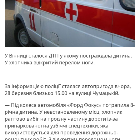
У Вінниці сталося ДТП у якому постраждала дитина.
У хлопчика відкритий перелом ноги.
За інформацією поліції сталася автопригода вчора,
28 березня близько 15.00 на вулиці Чумацькій.
— Під колеса автомобіля «Форд Фокус» потрапила 8-
річна дитина. У невстановленому місці хлопчик
раптово вибіг на проїзну частину дороги із-за
припаркованої на узбіччі спецтехніки, яка
використовується для проведення дорожньо-
ремонтних робіт. З відкритим переломом ноги