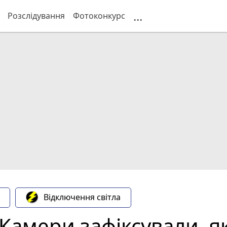
...
Розслідування
Фотоконкурс
Відключення світла
 Камери зафіксували, я