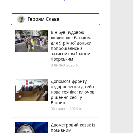
Героям Слава!
Він був чудовою
людиною і батьком
для 9-річної доньки:
попрощались з
захисником Іваном
Яворським
8 липня 2026 р.
Допомога фронту,
оздоровлення дітей і
нова техніка: ключові
рішення сесії у
Вінниці
30 травня 2026 р.
Двометровий козак із
позивним