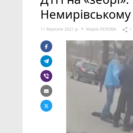
Немирівському 
11 березня 2021 р.
Марія ЛЄХОВА
share
1