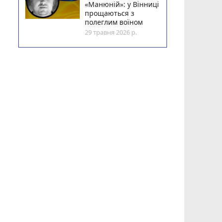
«Манюній»: у Вінниці
прощаються з
полеглим воїном
29 травня 2026 р.