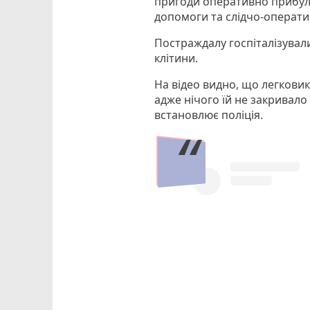
пригоди оперативно прибули
допомоги та слідчо-операти
Постраждалу госпіталізували 
клітини.
На відео видно, що легковик
адже нічого їй не закривало 
встановлює поліція.