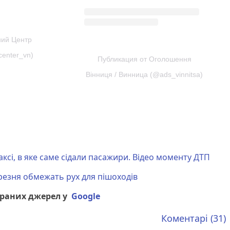
ний Центр
center_vn)
Публикация от Оголошення
Вінниця / Винница (@ads_vinnitsa)
аксі, в яке саме сідали пасажири. Відео моменту ДТП
ерезня обмежать рух для пішоходів
браних джерел у
Google
Коментарі (31)