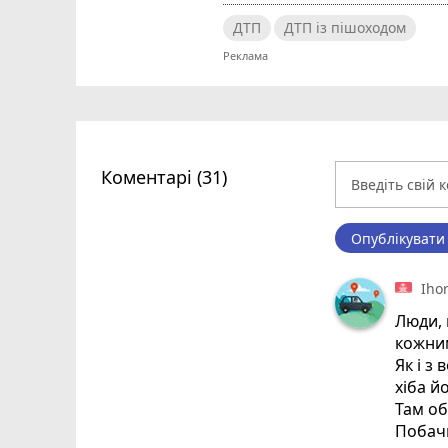
ДТП
ДТП із пішоходом
Коментарі (31)
Опублікувати
Iho
Люди, 
кожни
Як і з 
хіба й
Там об
Побачи