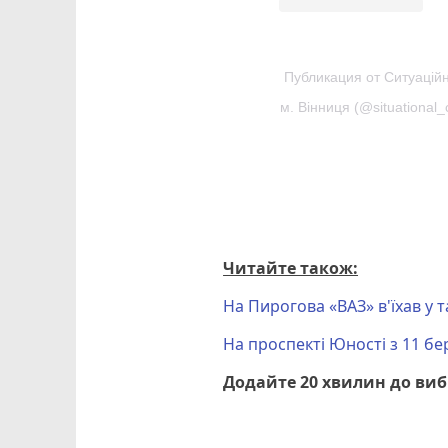
Публикация от Ситуацій
м. Вінниця (@situational_
Читайте також:
На Пирогова «ВАЗ» в'їхав у т
На проспекті Юності з 11 б
Додайте 20 хвилин до ви