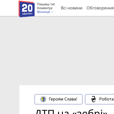
Пишеш ти!
Всі новини
Обговорення
Коментує
Вінниця
Героям Слава!
Робота
ДТП на «зебрі».