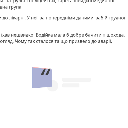
: патрульні поліцейські, карета швидкої медичної
вна група.
до лікарні. У неї, за попередніми даними, забій грудної
 їхав нешвидко. Водійка мала б добре бачити пішохода,
огляд. Чому так сталося та що призвело до аварії,