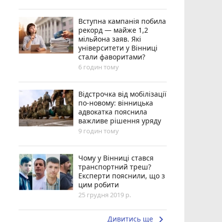
Вступна кампанія побила
рекорд — майже 1,2
мільйона заяв. Які
університети у Вінниці
стали фаворитами?
6 годин тому
Відстрочка від мобілізації
по-новому: вінницька
адвокатка пояснила
важливе рішення уряду
9 годин тому
Чому у Вінниці стався
транспортний треш?
Експерти пояснили, що з
цим робити
25 грудня 2019 р.
keyboard_arrow_right
Дивитись ще