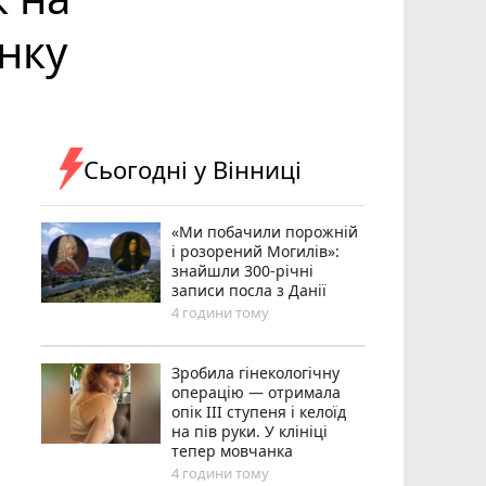
нку
Сьогодні у Вінниці
«Ми побачили порожній
і розорений Могилів»:
знайшли 300-річні
записи посла з Данії
4 години тому
Зробила гінекологічну
операцію — отримала
опік ІІІ ступеня і келоїд
на пів руки. У клініці
тепер мовчанка
4 години тому