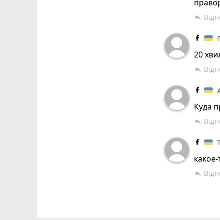
правор
Відп
reply
20 хви
Відп
reply
Куда п
Відп
reply
какое-
Відп
reply