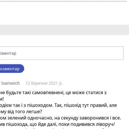
 коментар
r Ivanovich
12 березня 2021 р.
не будьте такі самовпевнені, це може статися з
м!
водієм так і з пішоходом. Так, пішохід тут правий, але
ому від того легше?
ом зелений одночасно, на секунду заворонився і все.
в пішохода, що йде далі, поки подивився ліворуч/