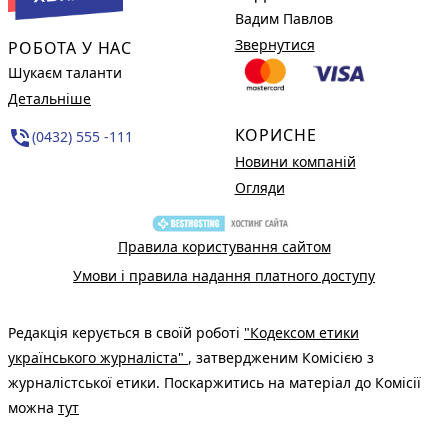
Вадим Павлов
Звернутися
РОБОТА У НАС
Шукаєм таланти
Детальніше
КОРИСНЕ
phone_in_talk
(0432) 555 -111
Новини компаній
Огляди
Правила користування сайтом
Умови і правила надання платного доступу
Редакція керується в своїй роботі
"Кодексом етики
українського журналіста"
, затвердженим Комісією з
журналістської етики. Поскаржитись на матеріал до Комісії
можна
тут