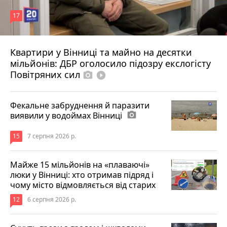
17
Квартири у Вінниці та майно на десятки
6 серпня 2026 р.
мільйонів: ДБР оголосило підозру екслогісту
Повітряних сил
photo_camera
play_circle_filled
Фекальне забруднення й паразити
виявили у водоймах Вінниці
photo_camera
15
7 серпня 2026 р.
Майже 15 мільйонів на «плаваючі»
люки у Вінниці: хто отримав підряд і
чому місто відмовляється від старих
12
6 серпня 2026 р.