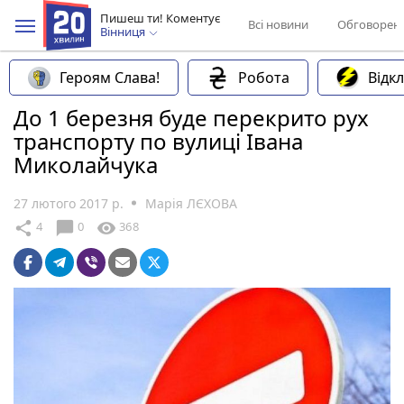
Пишеш ти! Коментує
Всі новини
Обговорен
Вінниця
Героям Слава!
Робота
Відк
До 1 березня буде перекрито рух
транспорту по вулиці Івана
Миколайчука
27 лютого 2017 р.
Марія ЛЄХОВА
chat_bubble
share
visibility
4
0
368