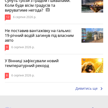
Сунуть грози з градом і шквалами.
Коли буде вісім градусів та
вируватиме негода?
photo_camera
12
6 серпня 2026 р.
Не поставив вантажівку на гальмо:
19-річний водій загинув під власним
авто
9
6 серпня 2026 р.
У Вінниці зафіксували новий
температурний рекорд
8
6 серпня 2026 р.
keyboard_arrow_right
Дивитись ще