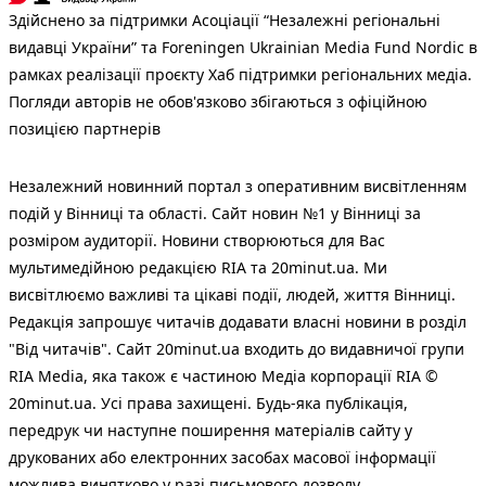
Здійснено за підтримки Асоціації “Незалежні регіональні
видавці України” та Foreningen Ukrainian Media Fund Nordic в
рамках реалізації проєкту Хаб підтримки регіональних медіа.
Погляди авторів не обов'язково збігаються з офіційною
позицією партнерів
Незалежний новинний портал з оперативним висвітленням
подій у Вінниці та області. Сайт новин №1 у Вінниці за
розміром аудиторії. Новини створюються для Вас
мультимедійною редакцією RIA та 20minut.ua. Ми
висвітлюємо важливі та цікаві події, людей, життя Вінниці.
Редакція запрошує читачів додавати власні новини в розділ
"Від читачів". Сайт 20minut.ua входить до видавничої групи
RIA Media, яка також є частиною Медіа корпорації RIA ©
20minut.ua. Усі права захищені. Будь-яка публiкацiя,
передрук чи наступне поширення матеріалів сайту у
друкованих або електронних засобах масової інформації
можлива винятково у разі письмового дозволу