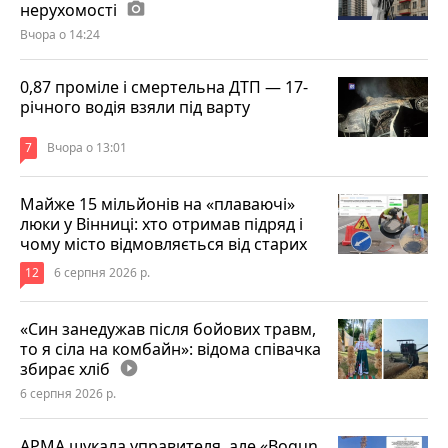
нерухомості
photo_camera
Вчора о 14:24
0,87 проміле і смертельна ДТП — 17-
річного водія взяли під варту
7
Вчора о 13:01
Майже 15 мільйонів на «плаваючі»
люки у Вінниці: хто отримав підряд і
чому місто відмовляється від старих
12
6 серпня 2026 р.
«Син занедужав після бойових травм,
то я сіла на комбайн»: відома співачка
збирає хліб
play_circle_filled
6 серпня 2026 р.
АРМА шукала управителя, але «Bogun