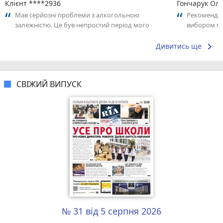
Клієнт ****2936
Гончарук Ол
Мав серйозні проблеми з алкогольною
Рекомендую
залежністю. Це був непростий період мого
вибором мʼ
життя, коли здавалося, що виходу вже немає....
keyboard_arrow_right
Дивитись ще
СВІЖИЙ ВИПУСК
№ 31 від 5 серпня 2026