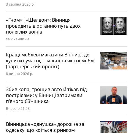
3 серпня 2026 р.
«Гном» і «Шелдон»: Вінниця
проводить в останню путь двох
полеглих воїнів
за 2 хвилини
Кращі меблеві магазини Вінниці: де
купити сучасні, стильні та якісні меблі
(партнерський проєкт)
8 липня 2026 р.
Збив копа, трощив авто й тікав під
пострілами: у Вінниці затримали
п’яного СЗЧшника
Вчора о 21:58
Вінницька «однушка» дорожча за
одеську: що коїться з ринком