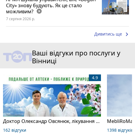
City» знову будують. Як це стало
можливим?
play_circle_filled
7 серпня 2026 р.
keyboard_arrow_right
Дивитись ще
Ваші відгуки про послуги у
Вінниці
4.9
Доктор Олександр Овсянюк, лікування алкоголізму, куріння, ожиріння, ігроманії, токсикоманії
MebliRoMax
162 відгуки
1398 відгуків