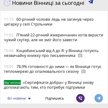
Новини Вінниці за сьогодні
11:15
60-річний чоловік ледь не загинув через
цигарку у селі Стрільники
11:02
П’яний 22-річний жмеринчанин хотів вкрасти
чужий скутер, але не зміг його завести
10:44
Коцюбинський від А до Я: у Вінниці готують
незвичайну книжку про письменника
photo_camera
10:01
78,9% готовності до зими — як Вінниця готує
тепломережі до опалювального сезону
photo_camera
«Сертифікати добра»: у Вінниці знову
Від читача
допомагають тим, хто потребує підтримки
Всі новини
Підпишись