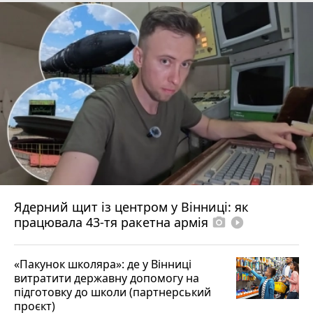
Ядерний щит із центром у Вінниці: як
працювала 43-тя ракетна армія
photo_camera
play_circle_filled
«Пакунок школяра»: де у Вінниці
витратити державну допомогу на
підготовку до школи (партнерський
проєкт)