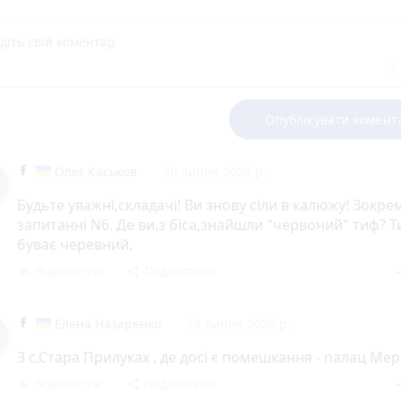
Опублікувати комент
Олег Каськов
30 липня 2023 р.
Будьте уважні,складачі! Ви знову сіли в калюжу! Зокре
запитанні N6. Де ви,з біса,знайшли "червоний" тиф? 
буває черевний.
Відповісти
Поділитися
reply
share
rem
Елена Назаренко
28 липня 2023 р.
З с.Стара Прилуках , де досі є помешкання - палац Мер
Відповісти
Поділитися
reply
share
rem