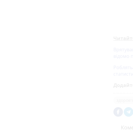
Читайт
Врятува
відомо 
Роблять
статисти
Додайт
здоров'
Коме