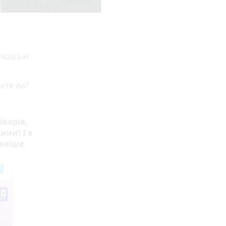
людські
єте ви?
ікарів,
ини! І з
раніше
.