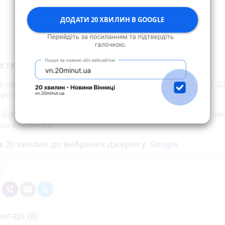
ДОДАТИ 20 ХВИЛИН В GOOGLE
е також:
в світ від туберкульозу й отримав Нобелівську премію. 
про Зельмана Ваксмана
 більше восьми тисяч щеплень за добу, або Як і чому зм
ка вакцинації
е 20 хвилин до вибраних джерел у
Google
я
нтарі (8)