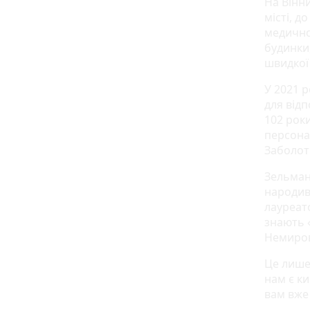
На Вінн
місті, д
медично
будинки
швидкої 
У 2021 
для відп
102 рок
персона
Заболот
Зельман
народив
лауреат
знають 
Немиро
Це лише 
нам є ки
вам вже 