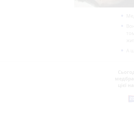
Ме
Вон
том
жит
А щ
Сьогод
медбрат
цієї н