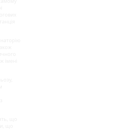
 самому
ї
логових
танція
анаторію
також
ичного
ж імені
ьозу,
м
з
ять, що
ти, що