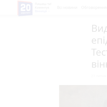
Пишеш ти!
Всі новини
Обговорення
Коментує
Вінниця
Вид
епі
Тес
ві
27 липня 