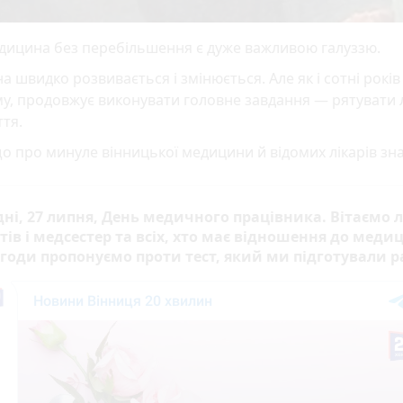
дицина без перебільшення є дуже важливою галуззю.
а швидко розвивається і змінюється. Але як і сотні років
у, продовжує виконувати головне завдання — рятувати 
тя.
о про минуле вінницької медицини й відомих лікарів зна
ні, 27 липня, День медичного працівника. Вітаємо л
ів і медсестер та всіх, хто має відношення до медиц
агоди пропонуємо проти тест, який ми підготували 