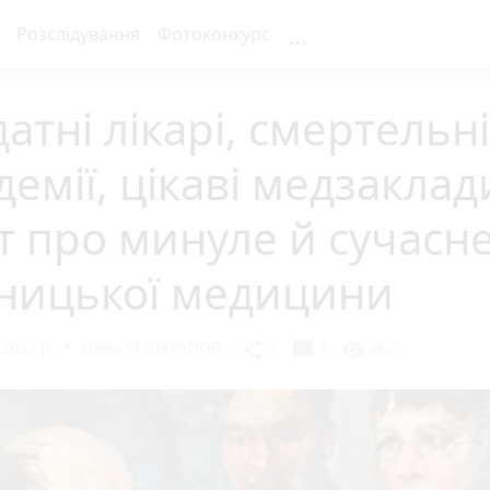
...
Розслідування
Фотоконкурс
атні лікарі, смертельні
демії, цікаві медзаклад
т про минуле й сучасн
нницької медицини
2023 р.
Олексій ШАРАПОВ
chat_bubble
share
visibility
7
8
3807