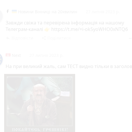
Новини Вінниці на 20хвилин
27 липня 2023 р.
Завжди свіжа та перевірена інформація на нашому
Телеграм-каналі 👉 https://t.me/+i-ok5yoWHO0xNTQ6
Відповісти
Поділитися
reply
share
remov
Next
27 липня 2023 р.
На при великий жаль, сам ТЕСТ видно тільки в заголов