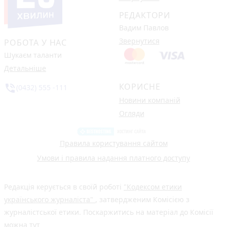
РЕДАКТОРИ
Вадим Павлов
Звернутися
РОБОТА У НАС
Шукаєм таланти
Детальніше
КОРИСНЕ
phone_in_talk
(0432) 555 -111
Новини компаній
Огляди
Правила користування сайтом
Умови і правила надання платного доступу
Редакція керується в своїй роботі
"Кодексом етики
українського журналіста"
, затвердженим Комісією з
журналістської етики. Поскаржитись на матеріал до Комісії
можна
тут