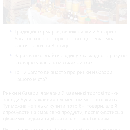
Традиційні ярмарки, великі ринки й базари з
багатовіковою історією — все це невід'ємна
частинка життя Вінниці.
Зараз важко знайти людину, яка жодного разу не
отоварювалась на міських ринках.
Та чи багато ви знаєте про ринки й базари
нашого міста?
Ринки й базари, ярмарки й маленькі торгові точки
завжди були важливим елементом міського життя.
Тут можна не тільки купити потрібні товари, але й
спробувати на смак свіжі продукти, поспілкуватись з
цікавими людьми та дізнатись останні новини.
Як і сто років тому, так і тепер, похід на ринок може