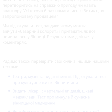
перетворитись на справжню пригоду чи навіть
авантюру. Усі ж хоча б раз намагались «збити» ціну,
запропоновану продавцем?
Ми підготували тест, завдяки якому можна
відчути «базарний колорит» і пригадати, як все
починалось у Вінниці. Результатами діліться у
коментарях.
Радимо також перевірити свої сили з іншими нашими
тестами:
Театри, музеї та видатні митці. Підготували тест
про культурне життя Вінниччини
Видатні лікарі, смертельні епідемії, цікаві
медзаклади. Тест про минуле й сучасне
вінницької медицини
Як добре ви пам'ятаєте, чого вчать у школі?