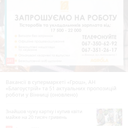
241
Вакансії в супермаркеті «Грош», АН
4 серпня 2026 р.
«Благоустрій» та 51 актуальних пропозицій
роботи у Вінниці (оновлено)
Знайшов чужу картку і купив квіти
майже на 20 тисяч гривень