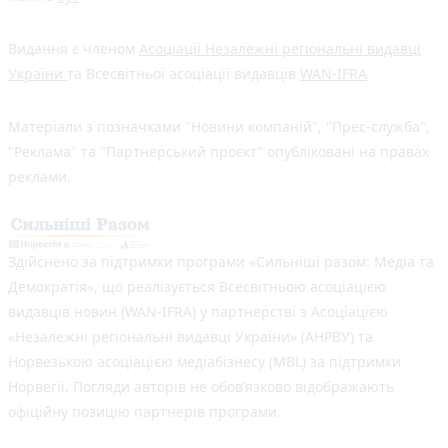
Видання є членом
Асоціації Незалежні регіональні видавці
України
та Всесвітньої асоціації видавців
WAN-IFRA
Матеріали з позначками "Новини компаній", "Прес-служба",
"Реклама" та "Партнерський проєкт" опубліковані на правах
реклами.
Здійснено за підтримки програми «Сильніші разом: Медіа та
Демократія», що реалізується Всесвітньою асоціацією
видавців новин (WAN-IFRA) у партнерстві з Асоціацією
«Незалежні регіональні видавці України» (АНРВУ) та
Норвезькою асоціацією медіабізнесу (MBL) за підтримки
Норвегії. Погляди авторів не обов’язково відображають
офіційну позицію партнерів програми.