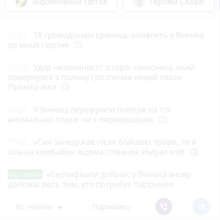
Відключення світла
Героям Слава!
21:01
18 громадських криниць оновлять у Вінниці
до кінця серпня
photo_camera
20:15
Удар незламності: історія захисника, який
повернувся з полону і розпочав новий сезон
Прем’єр-ліги
photo_camera
20:01
У Вінниці перевірили повітря на тлі
аномальної спеки: чи є перевищення
photo_camera
19:30
«Син занедужав після бойових травм, то я
сіла на комбайн»: відома співачка збирає хліб
play_circle_filled
«Сертифікати добра»: у Вінниці знову
Від читача
допомагають тим, хто потребує підтримки
Всі новини
Підпишись