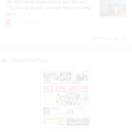
Не поставив вантажівку на гальмо:
19-річний водій загинув під власним
авто
9
Вчора о 13:13
keyboard_arrow_right
Дивитись ще
СВІЖИЙ ВИПУСК