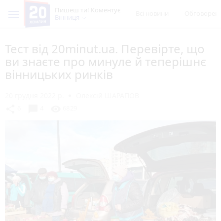
Пишеш ти! Коментує
Всі новини
Обговорен
Вінниця
Тест від 20minut.ua. Перевірте, що
ви знаєте про минуле й теперішнє
вінницьких ринків
20 грудня 2022 р.
Олексій ШАРАПОВ
chat_bubble
share
visibility
6
4
6829