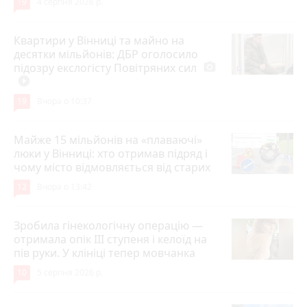
19
4 серпня 2026 р.
Квартири у Вінниці та майно на
десятки мільйонів: ДБР оголосило
підозру екслогісту Повітряних сил
photo_camera
play_circle_filled
19
Вчора о 10:37
Майже 15 мільйонів на «плаваючі»
люки у Вінниці: хто отримав підряд і
чому місто відмовляється від старих
12
Вчора о 13:42
Зробила гінекологічну операцію —
отримала опік ІІІ ступеня і келоїд на
пів руки. У клініці тепер мовчанка
10
5 серпня 2026 р.