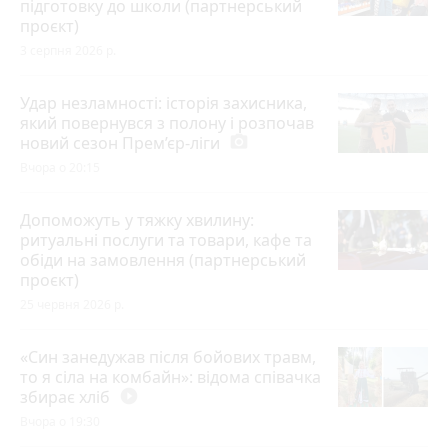
підготовку до школи (партнерський
проєкт)
3 серпня 2026 р.
Удар незламності: історія захисника,
який повернувся з полону і розпочав
новий сезон Прем’єр-ліги
photo_camera
Вчора о 20:15
Допоможуть у тяжку хвилину:
ритуальні послуги та товари, кафе та
обіди на замовлення (партнерський
проєкт)
25 червня 2026 р.
«Син занедужав після бойових травм,
то я сіла на комбайн»: відома співачка
збирає хліб
play_circle_filled
Вчора о 19:30