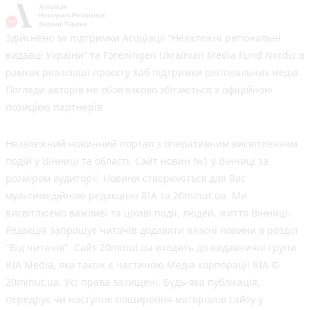
Здійснено за підтримки Асоціації “Незалежні регіональні
видавці України” та Foreningen Ukrainian Media Fund Nordic в
рамках реалізації проєкту Хаб підтримки регіональних медіа.
Погляди авторів не обов'язково збігаються з офіційною
позицією партнерів
Незалежний новинний портал з оперативним висвітленням
подій у Вінниці та області. Сайт новин №1 у Вінниці за
розміром аудиторії. Новини створюються для Вас
мультимедійною редакцією RIA та 20minut.ua. Ми
висвітлюємо важливі та цікаві події, людей, життя Вінниці.
Редакція запрошує читачів додавати власні новини в розділ
"Від читачів". Сайт 20minut.ua входить до видавничої групи
RIA Media, яка також є частиною Медіа корпорації RIA ©
20minut.ua. Усі права захищені. Будь-яка публiкацiя,
передрук чи наступне поширення матеріалів сайту у