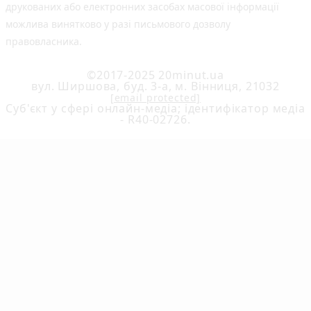
друкованих або електронних засобах масової інформації
можлива винятково у разі письмового дозволу
правовласника.
©2017-2025 20minut.ua
вул. Ширшова, буд. 3-а, м. Вінниця, 21032
[email protected]
Cуб'єкт у сфері онлайн-медіа; ідентифікатор медіа
- R40-02726.