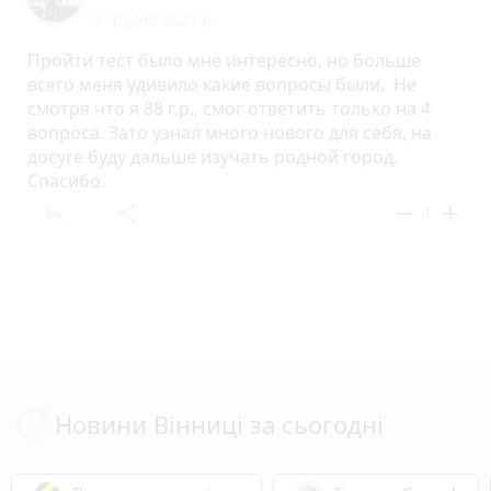
2 грудня 2021 р.
Пройти тест было мне интересно, но больше
всего меня удивило какие вопросы были. Не
смотря что я 88 г.р., смог ответить только на 4
вопроса. Зато узнал много нового для себя, на
досуге буду дальше изучать родной город.
Спасибо.
reply
share
remove
add
1
Новини Вінниці за сьогодні