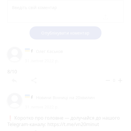
Опублікувати коментар
Олег Каськов
31 липня 2022 р.
8/10
reply
share
remove
add
0
Новини Вінниці на 20хвилин
31 липня 2022 р.
❗️ Коротко про головне — долучайся до нашого
Telegram-каналу: https://t.me/vn20minut