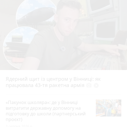
Ядерний щит із центром у Вінниці: як
працювала 43-тя ракетна армія
photo_camera
play_circle_filled
«Пакунок школяра»: де у Вінниці
витратити державну допомогу на
підготовку до школи (партнерський
проєкт)
3 серпня 2026 р.