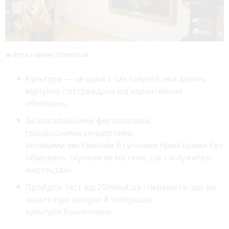
Фото з архіву 20mimut.ua
Культура — це одна з тих галузей, яка досить
відчутно постраждала від карантинних
обмежень.
За масштабними фестивалями,
грандіозними концертами,
великими виставками й гучними прем'єрами без
обмежень скучили як містяни, так і «служителі
мистецтва».
Пройдіть тест від 20minut.ua і перевірте, що ви
знаєте про минуле й теперішнє
культури Вінниччини.