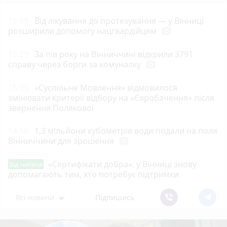
16:09
Від лікування до протезування — у Вінниці
розширили допомогу нацгвардійцям
photo_camera
15:29
За пів року на Вінниччині відкрили 3791
справу через борги за комуналку
photo_camera
15:05
«Суспільне Мовлення» відмовилося
змінювати критерії відбору на «Євробачення» після
звернення Полякової
14:10
1,3 мільйони кубометрів води подали на поля
Вінниччини для зрошення
photo_camera
«Сертифікати добра»: у Вінниці знову
Від читача
допомагають тим, хто потребує підтримки
Всі новини
Підпишись