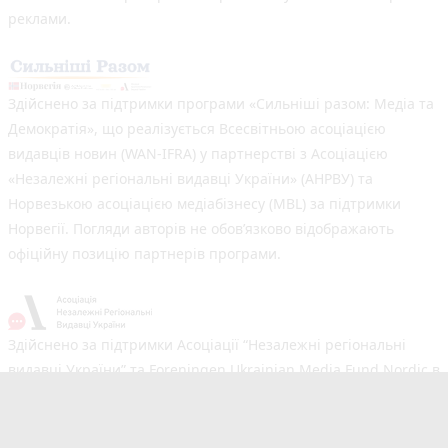
реклами.
Здійснено за підтримки програми «Сильніші разом: Медіа та
Демократія», що реалізується Всесвітньою асоціацією
видавців новин (WAN-IFRA) у партнерстві з Асоціацією
«Незалежні регіональні видавці України» (АНРВУ) та
Норвезькою асоціацією медіабізнесу (MBL) за підтримки
Норвегії. Погляди авторів не обов’язково відображають
офіційну позицію партнерів програми.
Здійснено за підтримки Асоціації “Незалежні регіональні
видавці України” та Foreningen Ukrainian Media Fund Nordic в
рамках реалізації проєкту Хаб підтримки регіональних медіа.
Погляди авторів не обов'язково збігаються з офіційною
позицією партнерів