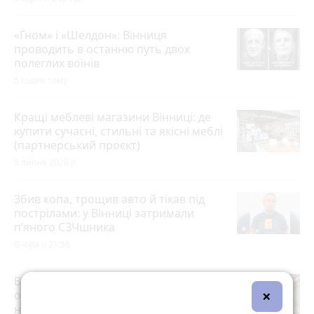
«Гном» і «Шелдон»: Вінниця
проводить в останню путь двох
полеглих воїнів
5 годин тому
Кращі меблеві магазини Вінниці: де
купити сучасні, стильні та якісні меблі
(партнерський проєкт)
8 липня 2026 р.
Збив копа, трощив авто й тікав під
пострілами: у Вінниці затримали
п’яного СЗЧшника
Вчора о 21:58
Вінницька «однушка» дорожча за
×
одеську: що коїться з ринком
нерухомості
photo_camera