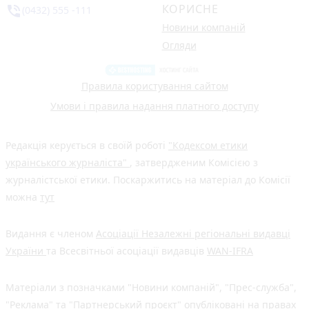
КОРИСНЕ
phone_in_talk
(0432) 555 -111
Новини компаній
Огляди
Правила користування сайтом
Умови і правила надання платного доступу
Редакція керується в своїй роботі
"Кодексом етики
українського журналіста"
, затвердженим Комісією з
журналістської етики. Поскаржитись на матеріал до Комісії
можна
тут
Видання є членом
Асоціації Незалежні регіональні видавці
України
та Всесвітньої асоціації видавців
WAN-IFRA
Матеріали з позначками "Новини компаній", "Прес-служба",
"Реклама" та "Партнерський проєкт" опубліковані на правах