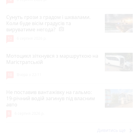
Сунуть грози з градом і шквалами.
Коли буде вісім градусів та
вируватиме негода?
photo_camera
12
6 серпня 2026 р.
Мотоцикл зіткнувся з маршруткою на
Магістратській
10
Вчора о 22:11
Не поставив вантажівку на гальмо:
19-річний водій загинув під власним
авто
9
6 серпня 2026 р.
keyboard_arrow_right
Дивитись ще