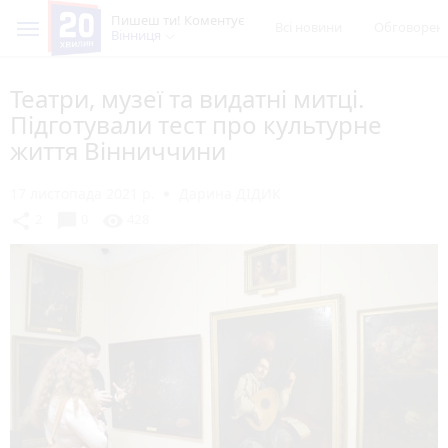
Пишеш ти! Коментує
Всі новини
Обговорен
Вінниця
Театри, музеї та видатні митці.
Підготували тест про культурне
життя Вінниччини
17 листопада 2021 р.
Дарина ДІДИК
chat_bubble
share
visibility
2
0
428