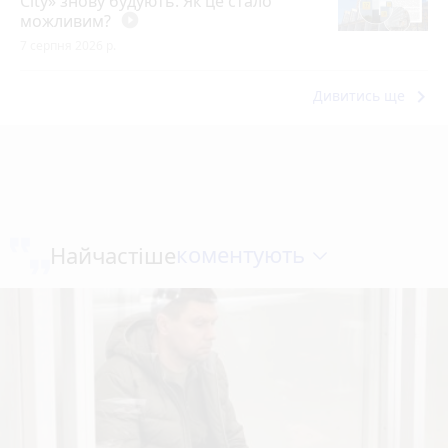
City» знову будують. Як це стало
можливим?
play_circle_filled
7 серпня 2026 р.
keyboard_arrow_right
Дивитись ще
коментують
Найчастіше