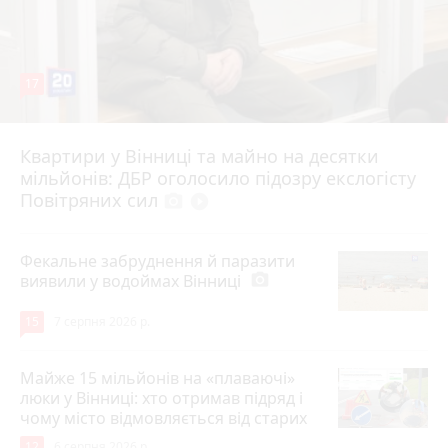
17
Квартири у Вінниці та майно на десятки
6 серпня 2026 р.
мільйонів: ДБР оголосило підозру екслогісту
Повітряних сил
photo_camera
play_circle_filled
Фекальне забруднення й паразити
виявили у водоймах Вінниці
photo_camera
15
7 серпня 2026 р.
Майже 15 мільйонів на «плаваючі»
люки у Вінниці: хто отримав підряд і
чому місто відмовляється від старих
12
6 серпня 2026 р.