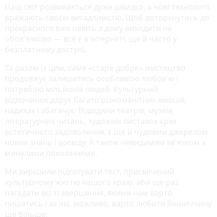
Наш світ розвивається дуже швидко, а нові технології
вражають своєю вигадливістю. Щоб доторкнутись до
прекрасного вже навіть з дому виходити не
обов'язково — все є в інтернеті, ще й часто у
безплатному доступі.
Та разом із цим, саме «старе-добре» мистецтво
продовжує залишатись особливою любов'ю і
потребою мільйонів людей. Культурний
відпочинок дарує багато різноманітних емоцій,
надихає і збагачує. Відвідини театрів, музеїв,
літературних читань, художніх виставок крім
естетичного задоволення, є ще й чудовим джерелом
нових знань і досвіду. А також невидимим зв'язком з
минулими поколіннями.
Ми вирішили підготувати тест, присвячений
культурному життю нашого краю, аби ще раз
нагадати всі ті звершення, якими нам варто
пишатись і за які, можливо, варто любити Вінниччину
ще більше.