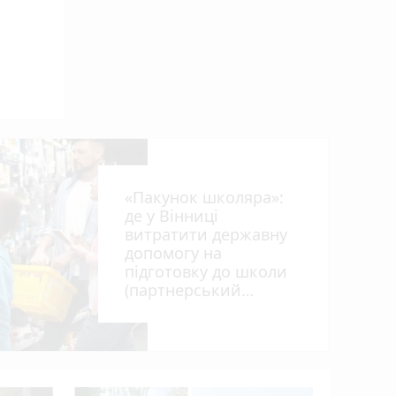
«Пакунок школяра»:
де у Вінниці
витратити державну
photo_camera
допомогу на
підготовку до школи
(партнерський
проєкт)