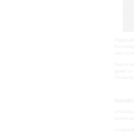
Редакція
Розпові
них та ї
Також м
армії та
Почитат
Читайт
«Робимо
вінничан
«Поранен