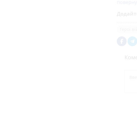
поверну
Додайт
Герої в
Коме