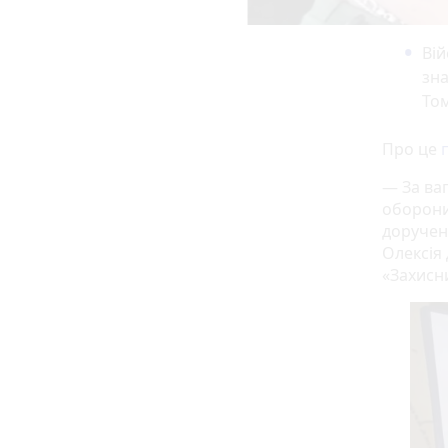
Ві
зна
То
Про це
— За ва
оборони 
доручен
Олексія
«Захисн