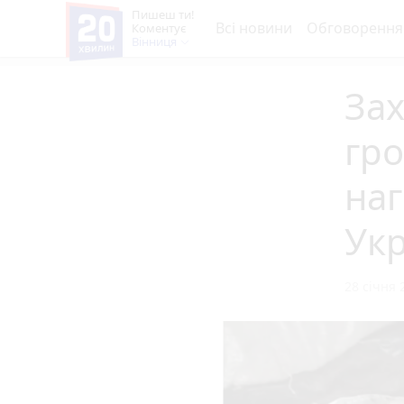
Пишеш ти!
Всі новини
Обговорення
Коментує
Вінниця
Зах
гр
на
Укр
28 січня 