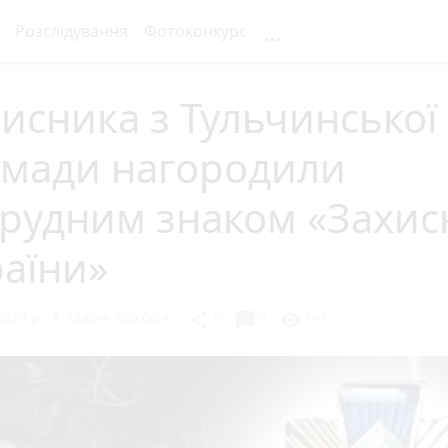
...
Розслідування
Фотоконкурс
исника з Тульчинської
омади нагородили
грудним знаком «Захис
аїни»
2024 р.
Марія ЛЄХОВА
chat_bubble
share
visibility
0
0
197