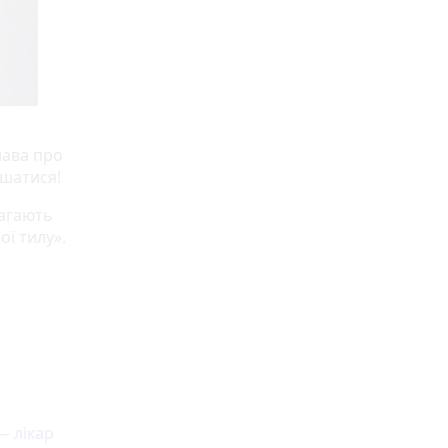
лава про
ишатися!
магають
ої тилу».
— лікар