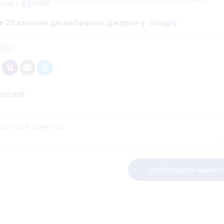
вся з фронту
е 20 хвилин до вибраних джерел у
Google
ійни
нтарі
Опублікувати комент