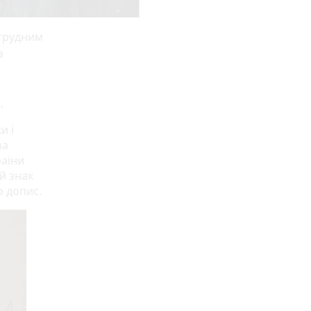
грудним
а
.
и і
за
раїни
й знак
о допис.