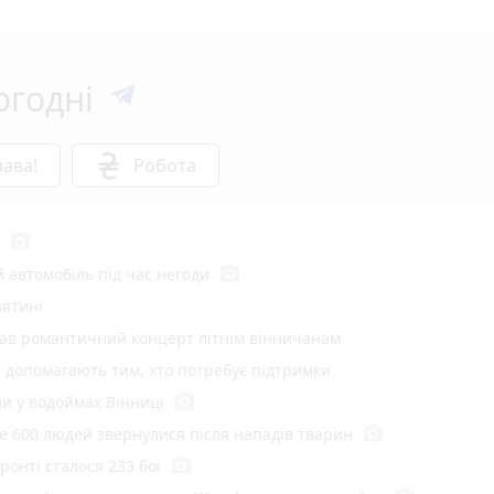
огодні
ава!
Робота
photo_camera
photo_camera
 автомобіль під час негоди
зятині
вав романтичний концерт літнім вінничанам
у допомагають тим, хто потребує підтримки
photo_camera
и у водоймах Вінниці
photo_camera
е 600 людей звернулися після нападів тварин
photo_camera
онті сталося 233 бої