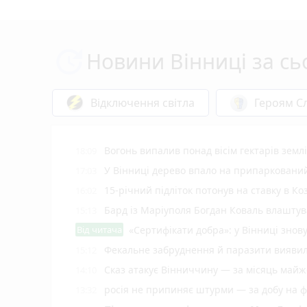
Новини Вінниці за сь
Відключення світла
Героям Сл
Вогонь випалив понад вісім гектарів землі
18:09
У Вінниці дерево впало на припаркований
17:03
15-річний підліток потонув на ставку в Ко
16:02
Бард із Маріуполя Богдан Коваль влашту
15:13
Від читача
«Сертифікати добра»: у Вінниці знов
Фекальне забруднення й паразити виявил
15:12
Сказ атакує Вінниччину — за місяць майж
14:10
росія не припиняє штурми — за добу на фр
13:32