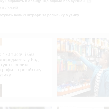
photo_camera
ку» віддають в оренду. Що відомо про аукціон
 Київській
 готують великі штрафи за російську музику
 негода
оботу кухарів і посудомийниць
ла
 — суд оголосив вирок жителю Вінниччини
орія та заборони 7 серпня
о 170 тисяч і без
photo_camera
ці до кінця серпня
опереджень: у Раді
отують великі
кий повернувся з полону і розпочав новий сезон Прем’єр-ліги
трафи за російську
photo_camera
мальної спеки: чи є перевищення
узику
play_circle_filled
 я сіла на комбайн»: відома співачка збирає хліб