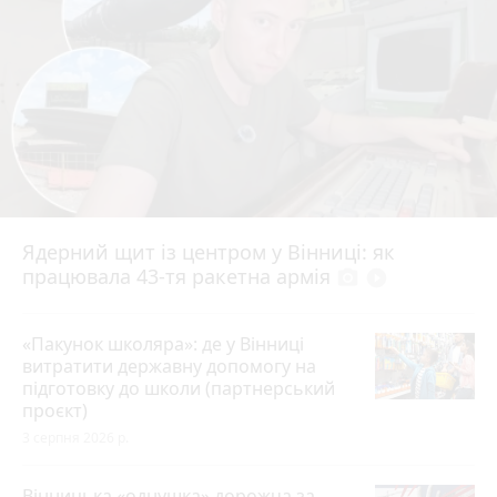
Ядерний щит із центром у Вінниці: як
працювала 43-тя ракетна армія
photo_camera
play_circle_filled
«Пакунок школяра»: де у Вінниці
витратити державну допомогу на
підготовку до школи (партнерський
проєкт)
3 серпня 2026 р.
Вінницька «однушка» дорожча за