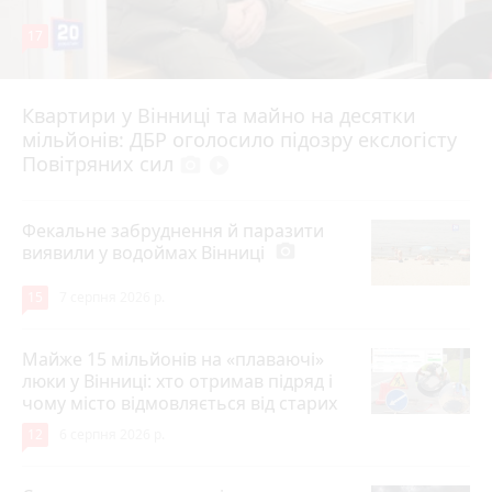
17
Квартири у Вінниці та майно на десятки
6 серпня 2026 р.
мільйонів: ДБР оголосило підозру екслогісту
Повітряних сил
photo_camera
play_circle_filled
Фекальне забруднення й паразити
виявили у водоймах Вінниці
photo_camera
15
7 серпня 2026 р.
Майже 15 мільйонів на «плаваючі»
люки у Вінниці: хто отримав підряд і
чому місто відмовляється від старих
12
6 серпня 2026 р.