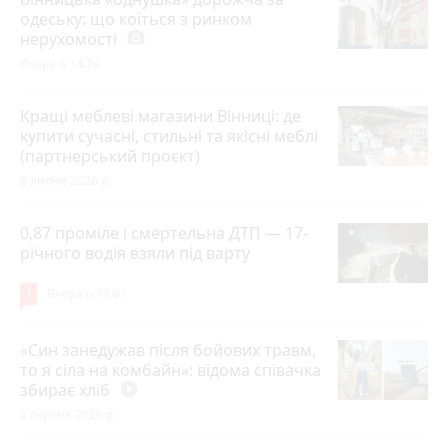
одеську: що коїться з ринком
нерухомості
photo_camera
Вчора о 14:24
Кращі меблеві магазини Вінниці: де
купити сучасні, стильні та якісні меблі
(партнерський проєкт)
8 липня 2026 р.
0,87 проміле і смертельна ДТП — 17-
річного водія взяли під варту
7
Вчора о 13:01
«Син занедужав після бойових травм,
то я сіла на комбайн»: відома співачка
збирає хліб
play_circle_filled
6 серпня 2026 р.