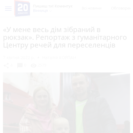
Пишеш ти! Коментує
Всі новини
Обговорен
Вінниця
«У мене весь дім зібраний в
рюкзак». Репортаж з гуманітарного
Центру речей для переселенців
7 квітня 2022 р.
Наталія КОРПАН
chat_bubble
share
visibility
4
0
2579