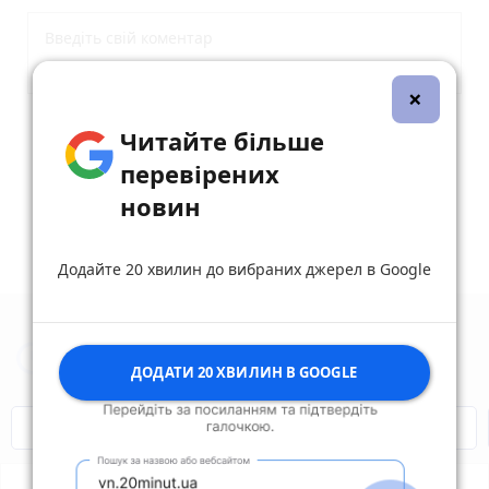
×
Опублікувати коментар
Читайте більше
перевірених
новин
Додайте 20 хвилин до вибраних джерел в Google
Новини Вінниці за сьогодні
ДОДАТИ 20 ХВИЛИН В GOOGLE
Відключення світла
Героям Слава!