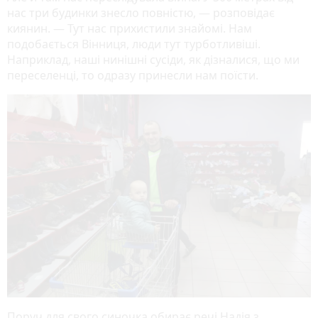
нас три будинки знесло повністю, — розповідає
киянин. — Тут нас прихистили знайомі. Нам
подобається Вінниця, люди тут турботливіші.
Наприклад, наші нинішні сусіди, як дізналися, що ми
переселенці, то одразу принесли нам поїсти.
Поруч для свого синочка обирає речі Надія з