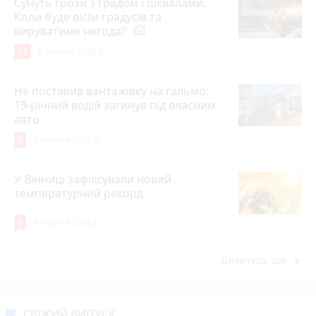
Сунуть грози з градом і шквалами.
Коли буде вісім градусів та
вируватиме негода?
photo_camera
12
6 серпня 2026 р.
Не поставив вантажівку на гальмо:
19-річний водій загинув під власним
авто
9
6 серпня 2026 р.
У Вінниці зафіксували новий
температурний рекорд
8
6 серпня 2026 р.
keyboard_arrow_right
Дивитись ще
СВІЖИЙ ВИПУСК