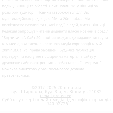
подій у Вінниці та області. Сайт новин №1 у Вінниці за
розміром аудиторії. Новини створюються для Вас
мультимедійною редакцією RIA та 20minut.ua. Ми
висвітлюємо важливі та цікаві події, людей, життя Вінниці.
Редакція запрошує читачів додавати власні новини в розділ
"Від читачів". Сайт 20minut.ua входить до видавничої групи
RIA Media, яка також є частиною Медіа корпорації RIA ©
20minut.ua. Усі права захищені. Будь-яка публiкацiя,
передрук чи наступне поширення матеріалів сайту у
друкованих або електронних засобах масової інформації
можлива винятково у разі письмового дозволу
правовласника.
©2017-2025 20minut.ua
вул. Ширшова, буд. 3-а, м. Вінниця, 21032
[email protected]
Cуб'єкт у сфері онлайн-медіа; ідентифікатор медіа
- R40-02726.