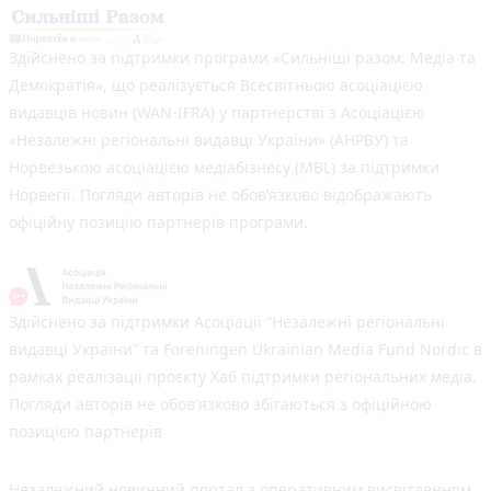
Здійснено за підтримки програми «Сильніші разом: Медіа та
Демократія», що реалізується Всесвітньою асоціацією
видавців новин (WAN-IFRA) у партнерстві з Асоціацією
«Незалежні регіональні видавці України» (АНРВУ) та
Норвезькою асоціацією медіабізнесу (MBL) за підтримки
Норвегії. Погляди авторів не обов’язково відображають
офіційну позицію партнерів програми.
Здійснено за підтримки Асоціації “Незалежні регіональні
видавці України” та Foreningen Ukrainian Media Fund Nordic в
рамках реалізації проєкту Хаб підтримки регіональних медіа.
Погляди авторів не обов'язково збігаються з офіційною
позицією партнерів
Незалежний новинний портал з оперативним висвітленням