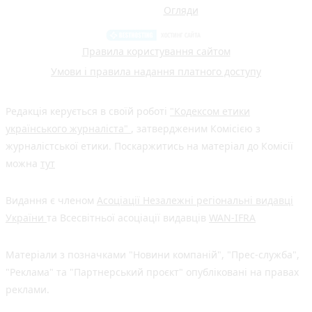
Огляди
Правила користування сайтом
Умови і правила надання платного доступу
Редакція керується в своїй роботі
"Кодексом етики
українського журналіста"
, затвердженим Комісією з
журналістської етики. Поскаржитись на матеріал до Комісії
можна
тут
Видання є членом
Асоціації Незалежні регіональні видавці
України
та Всесвітньої асоціації видавців
WAN-IFRA
Матеріали з позначками "Новини компаній", "Прес-служба",
"Реклама" та "Партнерський проєкт" опубліковані на правах
реклами.