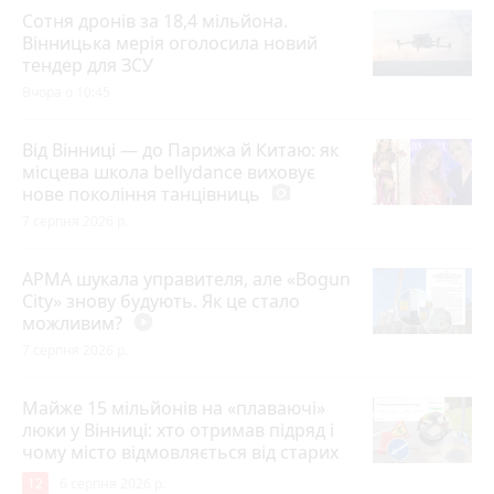
Сотня дронів за 18,4 мільйона.
Вінницька мерія оголосила новий
тендер для ЗСУ
Вчора о 10:45
Від Вінниці — до Парижа й Китаю: як
місцева школа bellydance виховує
нове покоління танцівниць
photo_camera
7 серпня 2026 р.
АРМА шукала управителя, але «Bogun
City» знову будують. Як це стало
можливим?
play_circle_filled
7 серпня 2026 р.
Майже 15 мільйонів на «плаваючі»
люки у Вінниці: хто отримав підряд і
чому місто відмовляється від старих
12
6 серпня 2026 р.