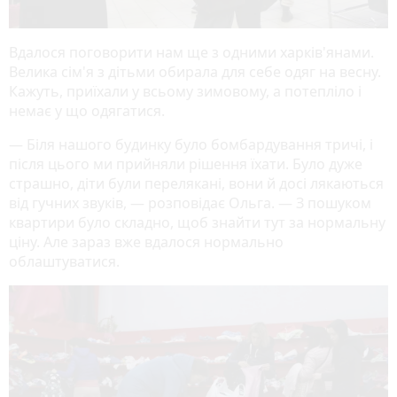
Вдалося поговорити нам ще з одними харків'янами.
Велика сім'я з дітьми обирала для себе одяг на весну.
Кажуть, приїхали у всьому зимовому, а потепліло і
немає у що одягатися.
— Біля нашого будинку було бомбардування тричі, і
після цього ми прийняли рішення їхати. Було дуже
страшно, діти були перелякані, вони й досі лякаються
від гучних звуків, — розповідає Ольга. — З пошуком
квартири було складно, щоб знайти тут за нормальну
ціну. Але зараз вже вдалося нормально
облаштуватися.