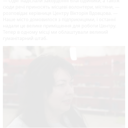
— Одяг надіслали закордонні благодійники, а також
сюди речі приносять місцеві волонтери, містяни, —
розповідає керівниця Центру Вікторія Вдовцова. —
Наше місто домовилося з підприємцями, і останні
надали це велике приміщення для роботи Центру.
Тепер в одному місці ми облаштували великий
гуманітарний штаб.