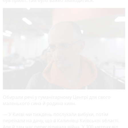
був приліт. Там було важко знаходитися.
Обирали речі у гуманітарному Центрі для свого
маленького сина й родина киян.
— У Києві ми тиждень послухали вибухи, потім
переїхали на дачу, що в Калинівці Київської області.
Але й там нас переслідувала війна. У 300 метрах від