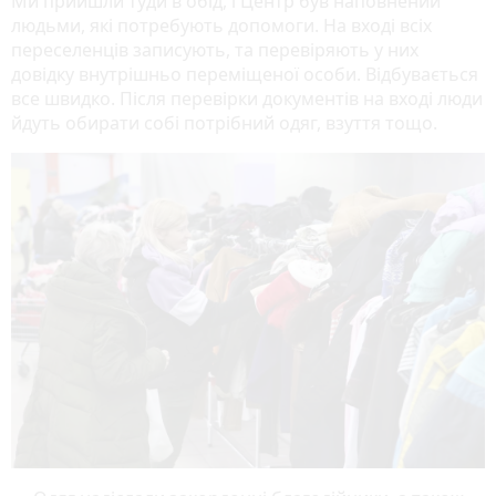
Ми прийшли туди в обід, і Центр був наповнений
людьми, які потребують допомоги. На вході всіх
переселенців записують, та перевіряють у них
довідку внутрішньо переміщеної особи. Відбувається
все швидко. Після перевірки документів на вході люди
йдуть обирати собі потрібний одяг, взуття тощо.