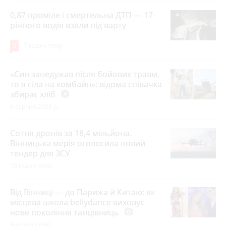
0,87 проміле і смертельна ДТП — 17-
річного водія взяли під варту
5
7 годин тому
«Син занедужав після бойових травм,
то я сіла на комбайн»: відома співачка
збирає хліб
play_circle_filled
6 серпня 2026 р.
Сотня дронів за 18,4 мільйона.
Вінницька мерія оголосила новий
тендер для ЗСУ
10 годин тому
Від Вінниці — до Парижа й Китаю: як
місцева школа bellydance виховує
нове покоління танцівниць
photo_camera
Вчора о 18:40