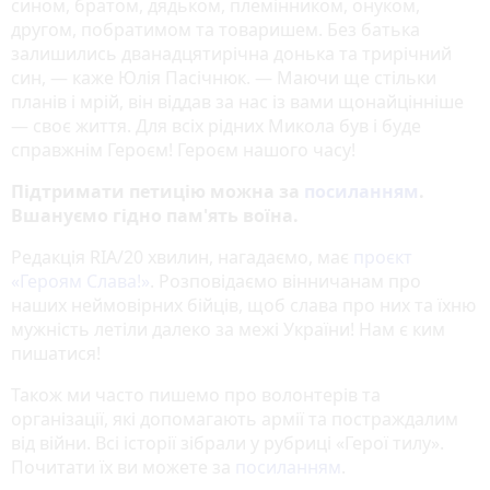
сином, братом, дядьком, племінником, онуком,
другом, побратимом та товаришем. Без батька
залишились дванадцятирічна донька та трирічний
син, — каже Юлія Пасічнюк. — Маючи ще стільки
планів і мрій, він віддав за нас із вами щонайцінніше
— своє життя. Для всіх рідних Микола був і буде
справжнім Героєм! Героєм нашого часу!
Підтримати петицію можна за
посиланням
.
Вшануємо гідно пам'ять воїна.
Редакція RIA/20 хвилин, нагадаємо, має
проєкт
«‎Героям Слава!»
‎. Розповідаємо вінничанам про
наших неймовірних бійців, щоб слава про них та їхню
мужність летіли далеко за межі України! Нам є ким
пишатися!
Також ми часто пишемо про волонтерів та
організації, які допомагають армії та постраждалим
від війни. Всі історії зібрали у рубриці «Герої тилу».
Почитати їх ви можете за
посиланням
.