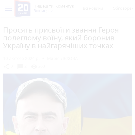
Пишеш ти! Коментує
Всі новини
Обговорен
Вінниця
Просять присвоїти звання Героя
полеглому воїну, який боронив
Україну в найгарячіших точках
10 лютого 2024 р.
Марія ЛЄХОВА
chat_bubble
share
visibility
0
2
263