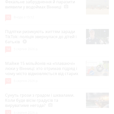
Фекальне забруднення й паразити
виявили у водоймах Вінниці
photo_camera
15
Вчора о 15:12
Підлітки ризикують життям заради
TikTok: поліція звернулася до дітей і
батьків
play_circle_filled
14
5 серпня 2026 р.
Майже 15 мільйонів на «плаваючі»
люки у Вінниці: хто отримав підряд і
чому місто відмовляється від старих
12
6 серпня 2026 р.
Сунуть грози з градом і шквалами.
Коли буде вісім градусів та
вируватиме негода?
photo_camera
12
6 серпня 2026 р.