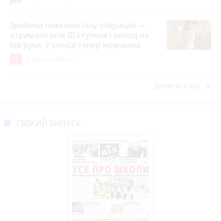
Зробила гінекологічну операцію —
отримала опік ІІІ ступеня і келоїд на
пів руки. У клініці тепер мовчанка
10
5 серпня 2026 р.
keyboard_arrow_right
Дивитись ще
СВІЖИЙ ВИПУСК