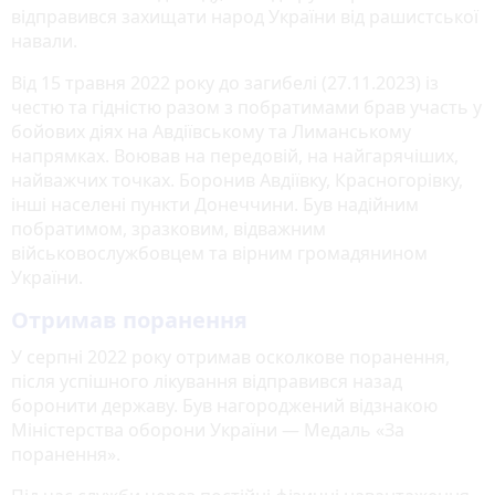
відправився захищати народ України від рашистської
навали.
Від 15 травня 2022 року до загибелі (27.11.2023) із
честю та гідністю разом з побратимами брав участь у
бойових діях на Авдіївському та Лиманському
напрямках. Воював на передовій, на найгарячіших,
найважчих точках. Боронив Авдіївку, Красногорівку,
інші населені пункти Донеччини. Був надійним
побратимом, зразковим, відважним
військовослужбовцем та вірним громадянином
України.
Отримав поранення
У серпні 2022 року отримав осколкове поранення,
після успішного лікування відправився назад
боронити державу. Був нагороджений відзнакою
Міністерства оборони України — Медаль «За
поранення».