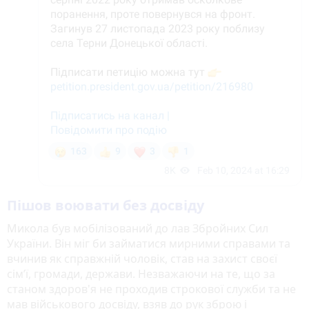
Пішов воювати без досвіду
Микола був мобілізований до лав Збройних Сил
України. Він міг би займатися мирними справами та
вчинив як справжній чоловік, став на захист своєї
сім’ї, громади, держави. Незважаючи на те, що за
станом здоров'я не проходив строкової служби та не
мав військового досвіду, взяв до рук зброю і