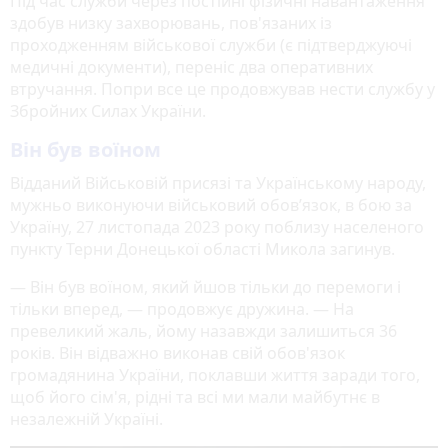
Під час служби через постійні фізичні навантаження
здобув низку захворювань, пов'язаних із
проходженням військової служби (є підтверджуючі
медичні документи), переніс два оперативних
втручання. Попри все це продовжував нести службу у
Збройних Силах України.
Він був воїном
Відданий Військовій присязі та Українському народу,
мужньо виконуючи військовий обов’язок, в бою за
Україну, 27 листопада 2023 року поблизу населеного
пункту Терни Донецької області Микола загинув.
— Він був воїном, який йшов тільки до перемоги і
тільки вперед, — продовжує дружина. — На
превеликий жаль, йому назавжди залишиться 36
років. Він відважно виконав свій обов'язок
громадянина України, поклавши життя заради того,
щоб його сім'я, рідні та всі ми мали майбутнє в
незалежній Україні.