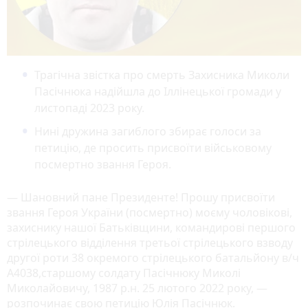
Трагічна звістка про смерть Захисника Миколи
Пасічнюка надійшла до Іллінецької громади у
листопаді 2023 року.
Нині дружина загиблого збирає голоси за
петицію, де просить присвоїти військовому
посмертно звання Героя.
— Шановний пане Президенте! Прошу присвоїти
звання Героя України (посмертно) моєму чоловікові,
захиснику нашої Батьківщини, командирові першого
стрілецького відділення третьої стрілецького взводу
другої роти 38 окремого стрілецького батальйону в/ч
А4038,старшому солдату Пасічнюку Миколі
Миколайовичу, 1987 р.н. 25 лютого 2022 року, —
розпочинає свою петицію Юлія Пасічнюк.