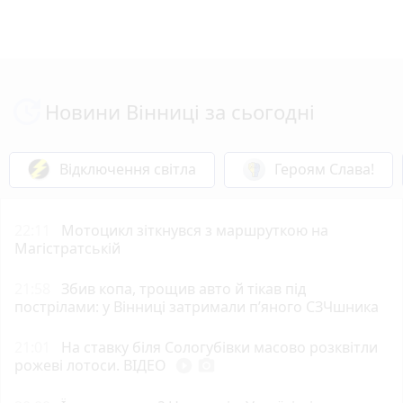
Новини Вінниці за сьогодні
Відключення світла
Героям Слава!
22:11
Мотоцикл зіткнувся з маршруткою на
Магістратській
21:58
Збив копа, трощив авто й тікав під
пострілами: у Вінниці затримали п’яного СЗЧшника
21:01
На ставку біля Сологубівки масово розквітли
рожеві лотоси. ВІДЕО
play_circle_filled
photo_camera