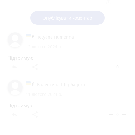
Опублікувати коментар
Tetyana Humenna
12 лютого 2024 р.
Підтримую
reply
share
remove
add
0
Валентина Щербацька
11 лютого 2024 р.
Підтримую.
reply
share
remove
add
0