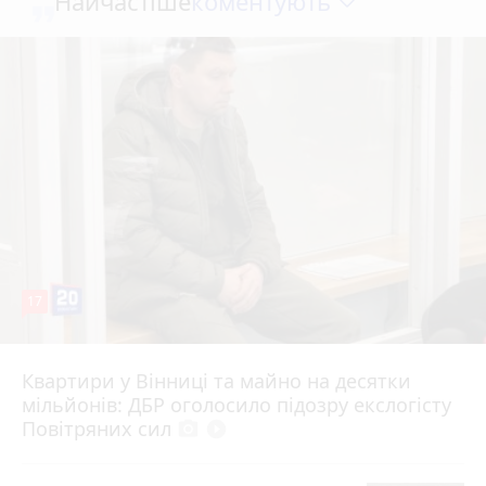
коментують
Найчастіше
17
Квартири у Вінниці та майно на десятки
6 серпня 2026 р.
мільйонів: ДБР оголосило підозру екслогісту
Повітряних сил
photo_camera
play_circle_filled