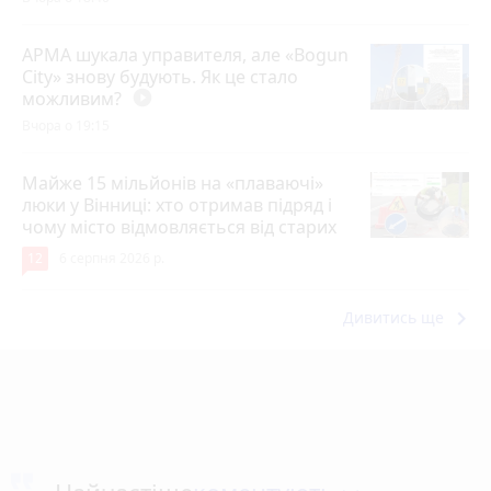
АРМА шукала управителя, але «Bogun
City» знову будують. Як це стало
можливим?
play_circle_filled
Вчора о 19:15
Майже 15 мільйонів на «плаваючі»
люки у Вінниці: хто отримав підряд і
чому місто відмовляється від старих
12
6 серпня 2026 р.
keyboard_arrow_right
Дивитись ще