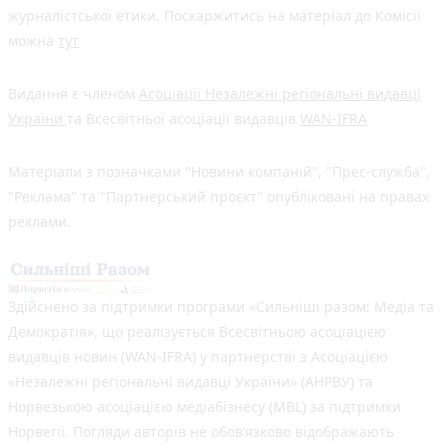
журналістської етики. Поскаржитись на матеріал до Комісії
можна
тут
Видання є членом
Асоціації Незалежні регіональні видавці
України
та Всесвітньої асоціації видавців
WAN-IFRA
Матеріали з позначками "Новини компаній", "Прес-служба",
"Реклама" та "Партнерський проєкт" опубліковані на правах
реклами.
Здійснено за підтримки програми «Сильніші разом: Медіа та
Демократія», що реалізується Всесвітньою асоціацією
видавців новин (WAN-IFRA) у партнерстві з Асоціацією
«Незалежні регіональні видавці України» (АНРВУ) та
Норвезькою асоціацією медіабізнесу (MBL) за підтримки
Норвегії. Погляди авторів не обов’язково відображають