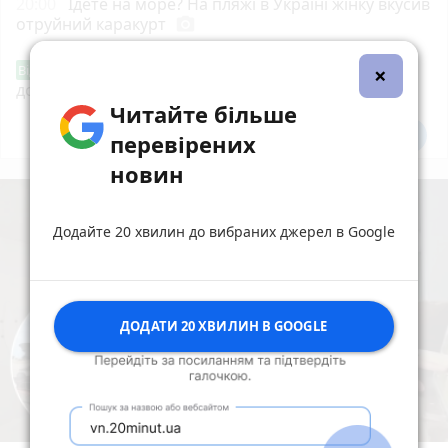
20:00
Їдете на море? На пляжі в Україні жінку вкусив
отруйний каракурт
photo_camera
«Сертифікати добра»: у Вінниці знову
×
Від читача
допомагають тим, хто потребує підтримки
Читайте більше
Всі новини
Підпишись
перевірених
новин
Додайте 20 хвилин до вибраних джерел в Google
ДОДАТИ 20 ХВИЛИН В GOOGLE