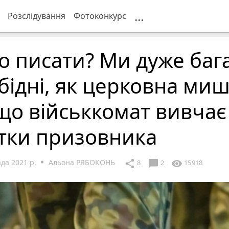
...
Розслідування
Фотоконкурс
 писати? Ми дуже бага
бідні, як церковна миш
що військкомат вивчає
тки призовника
да 2021 р.
Альона РЯБОКОНЬ
chat_bubble
share
visibility
8
2
15918