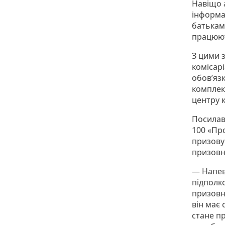
Навіщо а
інформа
батькам
працюю
З цими 
комісар
обов’яз
комплек
центру к
Посилав
100 «Пр
призову
призовн
— Напев
підполк
призовн
він має 
стане п