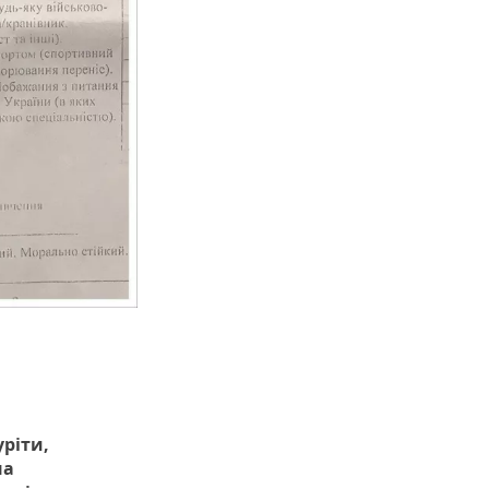
уріти,
на