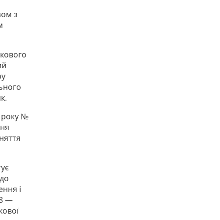
зом з
м
ькового
ий
ру
ьного
к.
1 року №
ння
няття
тує
 до
ення і
18 —
кової