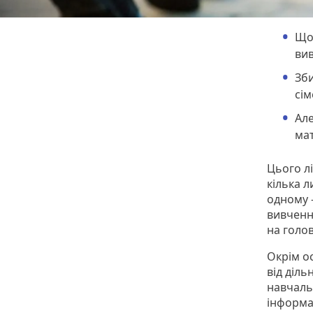
Щоб
вив
Зби
сім
Але
мат
Цього л
кілька л
одному —
вивченн
на голов
Окрім о
від діль
навчальн
інформац