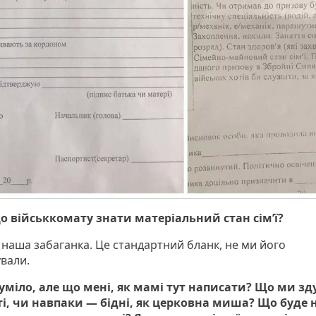
о військкомату знати матеріальний стан сім’ї?
 наша забаганка. Це стандартний бланк, не ми його
вали.
уміло, але що мені, як мамі тут написати? Що ми зд
ті, чи навпаки — бідні, як церковна миша? Що буде 