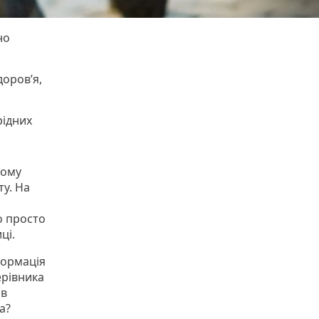
но
оров’я,
рідних
дому
ту. На
о просто
ці.
формація
ерівника
 в
а?