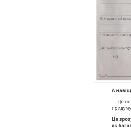
А навіщ
— Це не
придуму
Це зроз
як бага