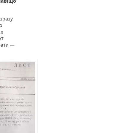
 навіщо
зразу,
о
се
ут
вати —