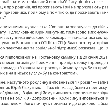
рмії знати матеріальний стан сім’ї? І яку цінність несе
ція про родичів, які проживають і які не проживають ра
и призовника, при чому з поміткою, де проживають і ки
ть?
запитаннями журналістка 20minut.ua звернулася до війс
іату. Підполковник Юрій Лівкутник, тимчасово виконуюч
ки заступника військового комісара — начальника секто
тування Вінницького ОТЦК та СП (обласного територіал
омплектування та соціальної підтримки) розказав, що і я
ся підполковник на Постановку кабміну від 20 січня 202
о внесення змін до Положення про підготовку і проведе
 громадян України на строкову військову службу та прий
иків на військову службу за контрактом».
не, наступного року сину виповниться 17 років? — запи
овник Юрій Лівкутник. — Тож він має здійснити приписку
ої дільниці. В дільниці йому випишуть приписне посвідч
стати на облік, як допризовник. Коли сину виповниться 
ризовником і його почнуть призивати до строкової війсь