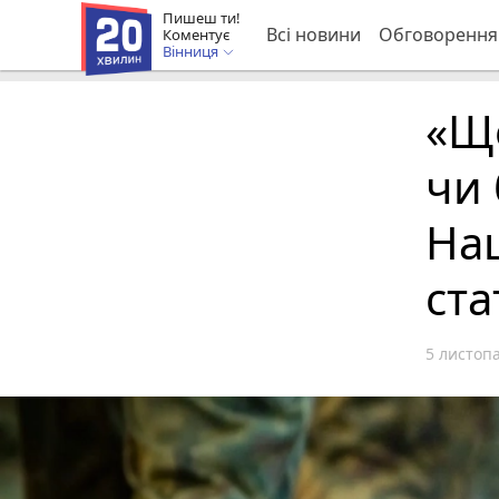
Пишеш ти!
Всі новини
Обговорення
Коментує
Вінниця
«Що
чи 
На
ста
5 листопа