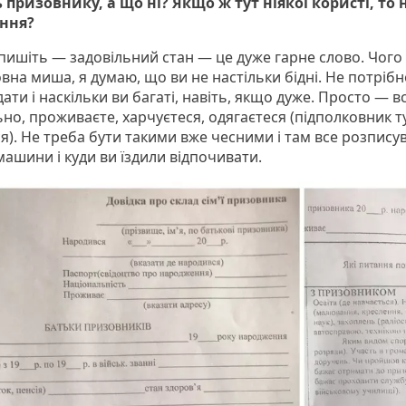
 призовнику, а що ні? Якщо ж тут ніякої користі, то
ання?
пишіть — задовільний стан — це дуже гарне слово. Чого 
вна миша, я думаю, що ви не настільки бідні. Не потрібн
ати і наскільки ви багаті, навіть, якщо дуже. Просто — в
но, проживаєте, харчуєтеся, одягаєтеся (підполковник т
ся). Не треба бути такими вже чесними і там все розпису
 машини і куди ви їздили відпочивати.