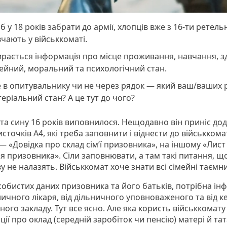
 у 18 років забрати до армії, хлопців вже з 16-ти ретель
чають у військкоматі.
рається інформація про місце проживання, навчання, зд
ейний, моральний та психологічний стан.
 в опитувальнику чи не через рядок — який ваш/ваших 
еріальний стан? А це тут до чого?
іта сину 16 років виповнилося. Нещодавно він приніс до
источків А4, які треба заповнити і віднести до військкома
 «Довідка про склад сім’ї призовника», на іншому «Лист
я призовника». Сіли заповнювати, а там такі питання, щ
у не налазять. Військкомат хоче знати всі сімейні таємни
собистих даних призовника та його батьків, потрібна ін
ничного лікаря, від дільничного уповноваженого та від к
ого закладу. Тут все ясно. Але яка користь військкомату
ії про оклад (середній заробіток чи пенсію) матері й тат