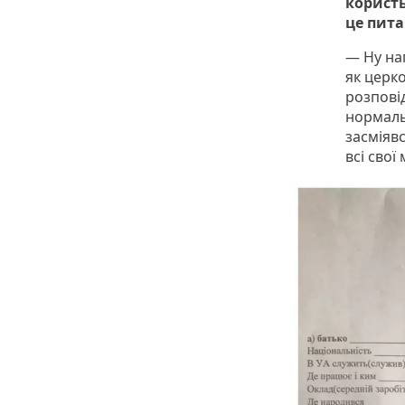
користь
це пит
— Ну на
як церко
розповід
нормаль
засміяв
всі свої