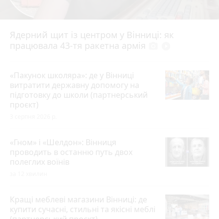
Ядерний щит із центром у Вінниці: як
працювала 43-тя ракетна армія
photo_camera
play_circle_filled
«Пакунок школяра»: де у Вінниці
витратити державну допомогу на
підготовку до школи (партнерський
проєкт)
3 серпня 2026 р.
«Гном» і «Шелдон»: Вінниця
проводить в останню путь двох
полеглих воїнів
за 12 хвилин
Кращі меблеві магазини Вінниці: де
купити сучасні, стильні та якісні меблі
(партнерський проєкт)