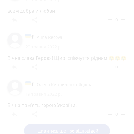
всем добра и любви
reply
share
remove
add
0
Alina Recova
20 травня 2022 р.
Вічна слава Герою ! Щирі співчуття рідним 😢😢😢
reply
share
remove
add
0
Олена Кирниченко-Яцюра
19 травня 2022 р.
Вічна пам'ять герою України!
reply
share
remove
add
0
Дивитись ще 186 відповідей