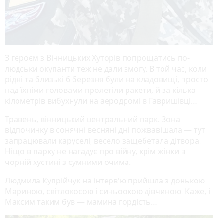
З героєм з Вінницьких Хуторів попрощатись по-
людськи окупанти теж не дали змогу. В той час, коли
рідні та близькі 6 березня були на кладовищі, просто
над їхніми головами пролетіли ракети, й за кілька
кілометрів вибухнули на аеродромі в Гавришівці…
Травень, вінницький центральний парк. Зона
відпочинку в сонячні весняні дні пожвавішала — тут
запрацювали каруселі, весело защебетала дітвора.
Ніщо в парку не нагадує про війну, крім жінки в
чорній хустині з сумними очима.
Людмила Купрійчук на інтерв'ю прийшла з донькою
Мариною, світлокосою і синьоокою дівчиною. Каже, і
Максим таким був — мамина гордість…