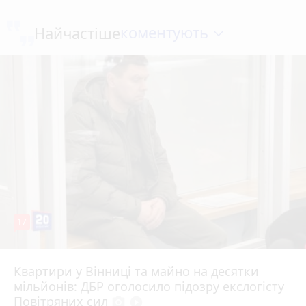
коментують
Найчастіше
17
Квартири у Вінниці та майно на десятки
6 серпня 2026 р.
мільйонів: ДБР оголосило підозру екслогісту
Повітряних сил
photo_camera
play_circle_filled