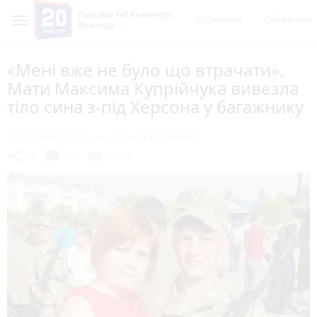
Пишеш ти! Коментує
Всі новини
Обговорен
Вінниця
«Мені вже не було що втрачати».
Мати Максима Купрійчука вивезла
тіло сина з-під Херсона у багажнику
17 травня 2022 р.
Лариса ОЛІЙНИК
chat_bubble
share
visibility
19
190
42959