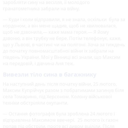
заробляти сину на весілля, її молодого
гранатометника забрали на війну.
— Куди і коли відправили, я не знала, оскільки була за
кордоном, а він мене щадив, щоб не хвилювалася,
щоб не дзвонила,— каже мама героя.— Я йому
дзвоню, а він трубку не бере. Потім телефонує, каже,
що у Львові, в частині чи на полігоні. Хоча за тиждень
до початку повномасштабної війни їх забрали на
південь України. Мої у Вінниці всі знали, що Максим
на передовій, і дівчина Аня теж.
Вивезли тіло сина в багажнику
На наступний день після початку війни, 25 лютого,
Максим Купрійчук разом з побратимами загинув біля
села Томарино, під Херсоном. Колону військової
техніки обстріляли окупанти.
— Остання фотографія була зроблена 24 лютого і
відправлена Максимом ввечері. 25 лютого їх газон
попав під обстріли, проте всі дивом вціліли. Після