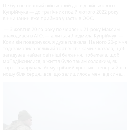
Це був не перший військовий досвід військового
Купрійчука — до трагічних подій лютого 2022 року
вінничанин вже приймав участь в ООС.
— З жовтня 20-го року по червень 21-року Максим
знаходився в АТО, — ділиться Людмила Купрійчук. —
Коли він повернувся, я дуже плакала. На його 20-річчя
тоді замовила великий торт зі свічками. Сказала, щоб
загадував найзаповітніші бажання, побажала, щоб
мрії здійснилися, а життя було таким солодким, як
торт. Подарувала йому срібний хрестик…тепер я його
ношу біля серця…все, що залишилось мені від сина…