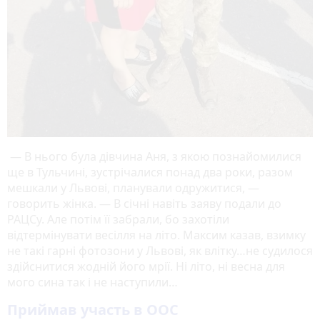
— В нього була дівчина Аня, з якою познайомилися
ще в Тульчині, зустрічалися понад два роки, разом
мешкали у Львові, планували одружитися, —
говорить жінка. — В січні навіть заяву подали до
РАЦСу. Але потім її забрали, бо захотіли
відтермінувати весілля на літо. Максим казав, взимку
не такі гарні фотозони у Львові, як влітку…не судилося
здійснитися жодній його мрії. Ні літо, ні весна для
мого сина так і не наступили…
Приймав участь в ООС