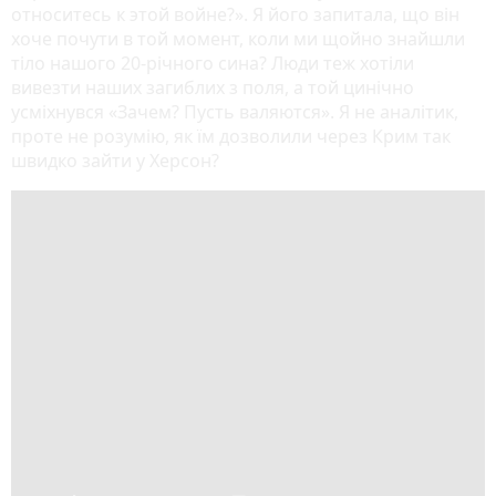
относитесь к этой войне?». Я його запитала, що він
хоче почути в той момент, коли ми щойно знайшли
тіло нашого 20-річного сина? Люди теж хотіли
вивезти наших загиблих з поля, а той цинічно
усміхнувся «Зачем? Пусть валяются». Я не аналітик,
проте не розумію, як їм дозволили через Крим так
швидко зайти у Херсон?