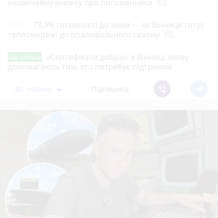
незвичайну книжку про письменника
photo_camera
10:01
78,9% готовності до зими — як Вінниця готує
тепломережі до опалювального сезону
photo_camera
«Сертифікати добра»: у Вінниці знову
Від читача
допомагають тим, хто потребує підтримки
Всі новини
Підпишись