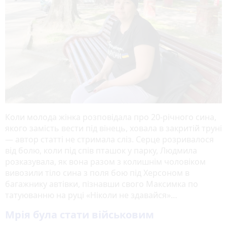
Коли молода жінка розповідала про 20-річного сина,
якого замість вести під вінець, ховала в закритій труні
— автор статті не стримала сліз. Серце розривалося
від болю, коли під спів пташок у парку, Людмила
розказувала, як вона разом з колишнім чоловіком
вивозили тіло сина з поля бою під Херсоном в
багажнику автівки, пізнавши свого Максимка по
татуюванню на руці «Ніколи не здавайся»…
Мрія була стати військовим