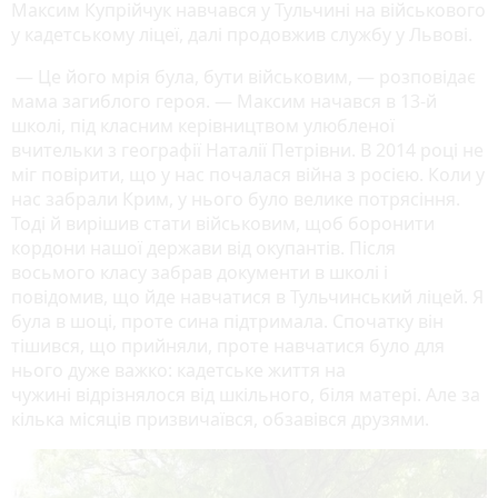
Максим Купрійчук навчався у Тульчині на військового
у кадетському ліцеї, далі продовжив службу у Львові.
— Це його мрія була, бути військовим, — розповідає
мама загиблого героя. — Максим начався в 13-й
школі, під класним керівництвом улюбленої
вчительки з географії Наталії Петрівни. В 2014 році не
міг повірити, що у нас почалася війна з росією. Коли у
нас забрали Крим, у нього було велике потрясіння.
Тоді й вирішив стати військовим, щоб боронити
кордони нашої держави від окупантів. Після
восьмого класу забрав документи в школі і
повідомив, що йде навчатися в Тульчинський ліцей. Я
була в шоці, проте сина підтримала. Спочатку він
тішився, що прийняли, проте навчатися було для
нього дуже важко: кадетське життя на
чужині відрізнялося від шкільного, біля матері. Але за
кілька місяців призвичаївся, обзавівся друзями.