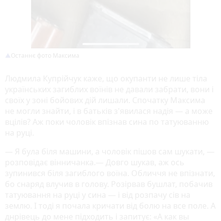
Останнє фото Максима
Людмила Купрійчук каже, що окупанти не лише тіла
українських загиблих воїнів не давали забрати, вони і
своїх у зоні бойових дій лишали. Спочатку Максима
не могли знайти, і в батьків з'явилася надія — а може
вцілів? Аж поки чоловік впізнав сина по татуюванню
на руці.
— Я була біля машини, а чоловік пішов сам шукати, —
розповідає вінничанка.— Довго шукав, аж ось
зупинився біля загиблого воїна. Обличчя не впізнати,
бо снаряд влучив в голову. Розірвав бушлат, побачив
татуювання на руці у сина — і від розпачу сів на
землю. І тоді я почала кричати від болю на все поле. А
днрівець до мене підходить і запитує: «А как вы