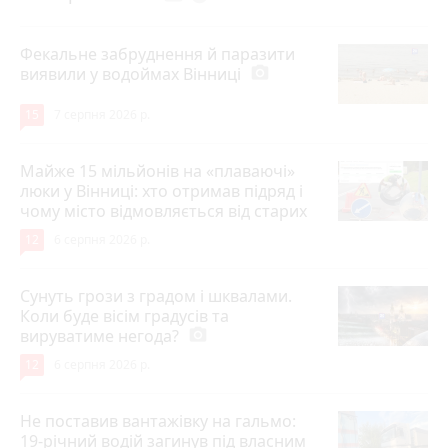
Фекальне забруднення й паразити
виявили у водоймах Вінниці
photo_camera
15
7 серпня 2026 р.
Майже 15 мільйонів на «плаваючі»
люки у Вінниці: хто отримав підряд і
чому місто відмовляється від старих
12
6 серпня 2026 р.
Сунуть грози з градом і шквалами.
Коли буде вісім градусів та
вируватиме негода?
photo_camera
12
6 серпня 2026 р.
Не поставив вантажівку на гальмо:
19-річний водій загинув під власним