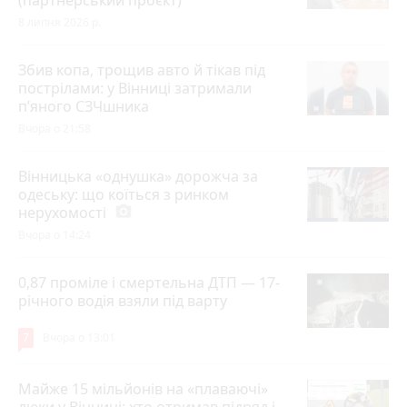
8 липня 2026 р.
Збив копа, трощив авто й тікав під
пострілами: у Вінниці затримали
п’яного СЗЧшника
Вчора о 21:58
Вінницька «однушка» дорожча за
одеську: що коїться з ринком
нерухомості
photo_camera
Вчора о 14:24
0,87 проміле і смертельна ДТП — 17-
річного водія взяли під варту
7
Вчора о 13:01
Майже 15 мільйонів на «плаваючі»
люки у Вінниці: хто отримав підряд і