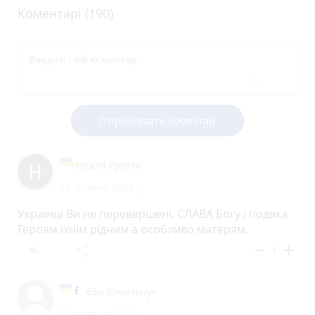
Коментарі (190)
Опублікувати коментар
Наталя Гупало
26 травня 2022 р.
Українці Ви не перевершені. СЛАВА Богу і подяка
Героям їхнім рідним а особливо матерям.
reply
share
remove
add
1
Єва Ковальчук
21 травня 2022 р.