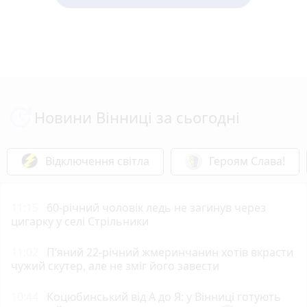
Новини Вінниці за сьогодні
Відключення світла
Героям Слава!
11:15
60-річний чоловік ледь не загинув через
цигарку у селі Стрільники
11:02
П’яний 22-річний жмеринчанин хотів вкрасти
чужий скутер, але не зміг його завести
10:44
Коцюбинський від А до Я: у Вінниці готують