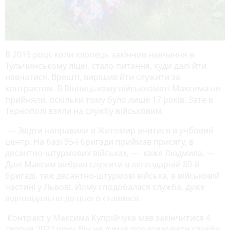
В 2019 році, коли хлопець закінчив навчання в
Тульчинському ліцеї, стало питання, куди далі йти
навчатися. Врешті, вирішив йти служити за
контрактом. В Вінницькому військкоматі Максима не
прийняли, оскільки тому було лише 17 років. Зате в
Тернополі взяли на службу військовим.
— Звідти направили в Житомир вчитися в учбовий
центр. На базі 95-ї бригади приймав присягу, в
десантно-штурмових військах, — каже Людмила. —
Далі Максим вибрав служити в легендарній 80-й
бригаді, теж десантно-штурмові війська, в військовій
частині у Львові. Йому сподобалася служба, дуже
відповідально до цього ставився.
Контракт у Максима Купрійчука мав закінчитися 4
серпня 2022 року. Він не думав продовжувати службу,