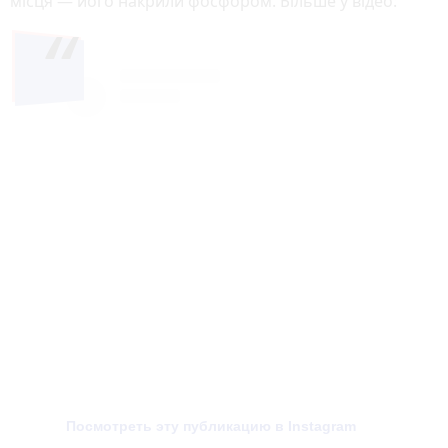
місця — його накрили фосфором. Більше у відео:
Посмотреть эту публикацию в Instagram