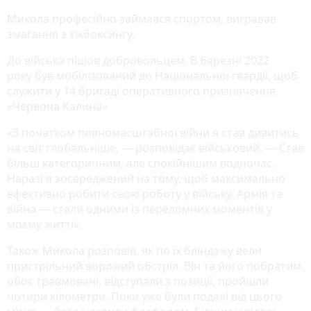
Микола професійно займався спортом, вигравав
змагання з кікбоксингу.
До війська пішов добровольцем. В березні 2022
року був мобілізований до Національної гвардії, щоб
служити у 14 бригаді оперативного призначення
«Червона Калина»
«З початком повномасштабної війни я став дивитись
на світ глобальніше, — розповідає військовий. — Став
більш категоричним, але спокійнішим водночас.
Наразі я зосереджений на тому, щоб максимально
ефективно робити свою роботу у війську. Армія та
війна — стали одними із переломних моментів у
моєму житті».
Також Микола розповів, як по їх бліндажу вели
пристрільний ворожий обстріл. Він та його побратим,
обоє травмовані, відступали з позиції, пройшли
чотири кілометри. Поки уже були подалі від цього