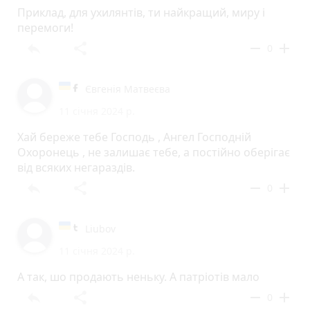
Приклад, для ухилянтів, ти найкращий, миру і
перемоги!
reply
share
remove
add
0
Євгенія Матвеєва
11 січня 2024 р.
Хай береже тебе Господь , Ангел Господній
Охоронець , не залишає тебе, а постійно оберігає
від всяких негараздів.
reply
share
remove
add
0
Liubov
11 січня 2024 р.
А так, шо продають неньку. А патріотів мало
reply
share
remove
add
0