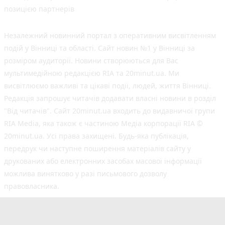
позицією партнерів
Незалежний новинний портал з оперативним висвітленням
подій у Вінниці та області. Сайт новин №1 у Вінниці за
розміром аудиторії. Новини створюються для Вас
мультимедійною редакцією RIA та 20minut.ua. Ми
висвітлюємо важливі та цікаві події, людей, життя Вінниці.
Редакція запрошує читачів додавати власні новини в розділ
"Від читачів". Сайт 20minut.ua входить до видавничої групи
RIA Media, яка також є частиною Медіа корпорації RIA ©
20minut.ua. Усі права захищені. Будь-яка публiкацiя,
передрук чи наступне поширення матеріалів сайту у
друкованих або електронних засобах масової інформації
можлива винятково у разі письмового дозволу
правовласника.
©2017-2025 20minut.ua
вул. Ширшова, буд. 3-а, м. Вінниця, 21032