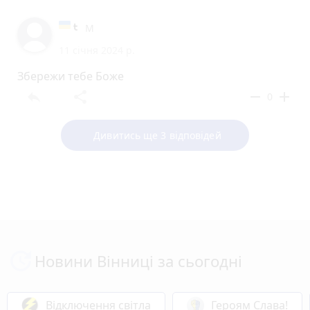
М
11 січня 2024 р.
Збережи тебе Боже
reply
share
remove
add
0
Дивитись ще 3 відповідей
Новини Вінниці за сьогодні
Відключення світла
Героям Слава!