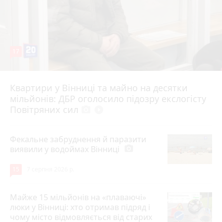
17
Квартири у Вінниці та майно на десятки
6 серпня 2026 р.
мільйонів: ДБР оголосило підозру екслогісту
Повітряних сил
photo_camera
play_circle_filled
Фекальне забруднення й паразити
виявили у водоймах Вінниці
photo_camera
15
7 серпня 2026 р.
Майже 15 мільйонів на «плаваючі»
люки у Вінниці: хто отримав підряд і
чому місто відмовляється від старих