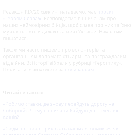
Редакція RIA/20 хвилин, нагадаємо, має
проєкт
«‎Героям Слава!»
‎. Розповідаємо вінничанам про
наших неймовірних бійців, щоб слава про них та їхню
мужність летіли далеко за межі України! Нам є ким
пишатися!
Також ми часто пишемо про волонтерів та
організації, які допомагають армії та постраждалим
від війни. Всі історії зібрали у рубриці «Герої тилу».
Почитати їх ви можете за
посиланням
.
Читайте також:
«Робимо ставки, де знову перейдуть дорогу на
Соборній». Чому вінничани байдужі до полеглих
воїнів?
«Сюди постійно привозять наших хлопчиків»: як