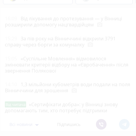
16:09
Від лікування до протезування — у Вінниці
розширили допомогу нацгвардійцям
photo_camera
15:29
За пів року на Вінниччині відкрили 3791
справу через борги за комуналку
photo_camera
15:05
«Суспільне Мовлення» відмовилося
змінювати критерії відбору на «Євробачення» після
звернення Полякової
14:10
1,3 мільйони кубометрів води подали на поля
Вінниччини для зрошення
photo_camera
«Сертифікати добра»: у Вінниці знову
Від читача
допомагають тим, хто потребує підтримки
Всі новини
Підпишись