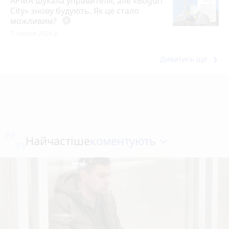
АРМА шукала управителя, але «Bogun
City» знову будують. Як це стало
можливим?
play_circle_filled
7 серпня 2026 р.
keyboard_arrow_right
Дивитись ще
коментують
Найчастіше