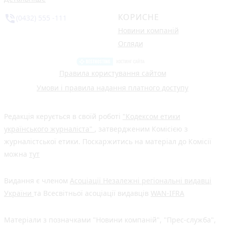
КОРИСНЕ
phone_in_talk
(0432) 555 -111
Новини компаній
Огляди
Правила користування сайтом
Умови і правила надання платного доступу
Редакція керується в своїй роботі
"Кодексом етики
українського журналіста"
, затвердженим Комісією з
журналістської етики. Поскаржитись на матеріал до Комісії
можна
тут
Видання є членом
Асоціації Незалежні регіональні видавці
України
та Всесвітньої асоціації видавців
WAN-IFRA
Матеріали з позначками "Новини компаній", "Прес-служба",