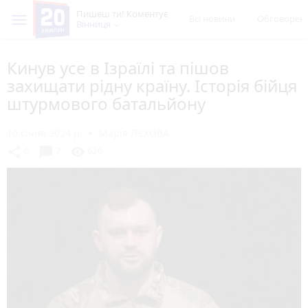
Пишеш ти! Коментує
Всі новини
Обговорен
Вінниця
Кинув усе в Ізраїлі та пішов
захищати рідну країну. Історія бійця
штурмового батальйону
10 січня 2024 р.
Марія ЛЄХОВА
chat_bubble
share
visibility
0
7
620