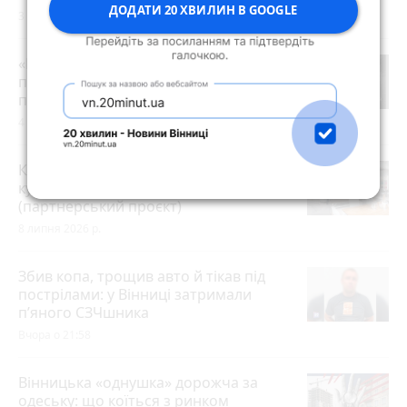
ДОДАТИ 20 ХВИЛИН В GOOGLE
3 серпня 2026 р.
«Гном» і «Шелдон»: Вінниця
проводить в останню путь двох
полеглих воїнів
4 години тому
Кращі меблеві магазини Вінниці: де
купити сучасні, стильні та якісні меблі
(партнерський проєкт)
8 липня 2026 р.
Збив копа, трощив авто й тікав під
пострілами: у Вінниці затримали
п’яного СЗЧшника
Вчора о 21:58
Вінницька «однушка» дорожча за
одеську: що коїться з ринком