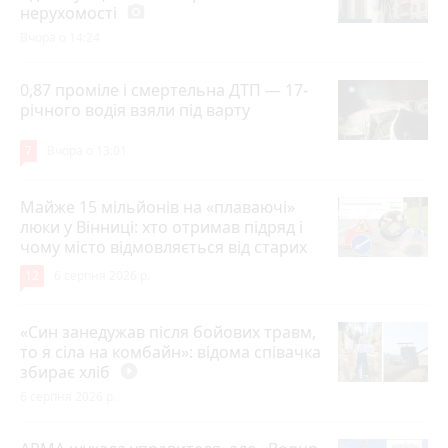
нерухомості
photo_camera
Вчора о 14:24
0,87 проміле і смертельна ДТП — 17-
річного водія взяли під варту
7
Вчора о 13:01
Майже 15 мільйонів на «плаваючі»
люки у Вінниці: хто отримав підряд і
чому місто відмовляється від старих
12
6 серпня 2026 р.
«Син занедужав після бойових травм,
то я сіла на комбайн»: відома співачка
збирає хліб
play_circle_filled
6 серпня 2026 р.