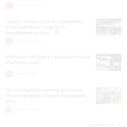
12
6 серпня 2026 р.
Сунуть грози з градом і шквалами.
Коли буде вісім градусів та
вируватиме негода?
photo_camera
12
6 серпня 2026 р.
Мотоцикл зіткнувся з маршруткою на
Магістратській
10
Вчора о 22:11
Не поставив вантажівку на гальмо:
19-річний водій загинув під власним
авто
9
6 серпня 2026 р.
keyboard_arrow_right
Дивитись ще