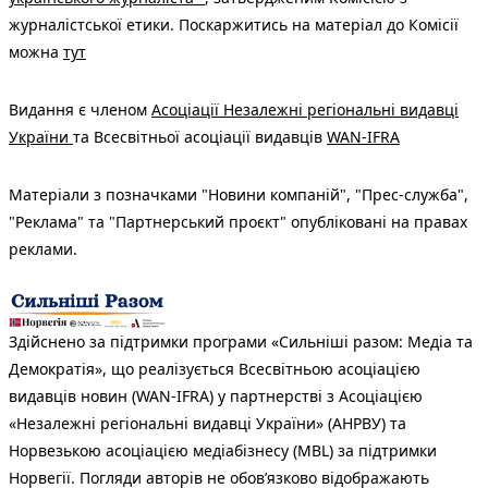
журналістської етики. Поскаржитись на матеріал до Комісії
можна
тут
Видання є членом
Асоціації Незалежні регіональні видавці
України
та Всесвітньої асоціації видавців
WAN-IFRA
Матеріали з позначками "Новини компаній", "Прес-служба",
"Реклама" та "Партнерський проєкт" опубліковані на правах
реклами.
Здійснено за підтримки програми «Сильніші разом: Медіа та
Демократія», що реалізується Всесвітньою асоціацією
видавців новин (WAN-IFRA) у партнерстві з Асоціацією
«Незалежні регіональні видавці України» (АНРВУ) та
Норвезькою асоціацією медіабізнесу (MBL) за підтримки
Норвегії. Погляди авторів не обов’язково відображають