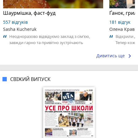
Шаурмішка, фаст-фуд
Ґанок, грил
557 відгуків
181 відгук
Sasha Kucheruk
Олена Кравч
Неодноразово відвідуємо заклад з сім'єю,
Відкрили д
завжди гарно та привітно зустрічають
Тепер кожні
працівники, завжди допоможуть із вибором,...
Можна вже 
keyboard_arrow_right
Дивитись ще
СВІЖИЙ ВИПУСК