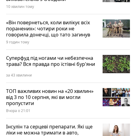
10 хвилин тому
«Він повернеться, коли вилікує всіх
поранених»: чотири роки не
говорила донечці, що тато загинув
9 годин тому
Суперфуд під ногами чи небезпечна
трава? Вся правда про їстівні бур'яни
за 43 хвилини
ТОП важливих новин на «20 хвилин»
від 3 по 10 серпня, які ви могли
пропустити
Вчора о 21:01
Інсулін та серцеві препарати. Які ще
ліки не можна тримати в авто,