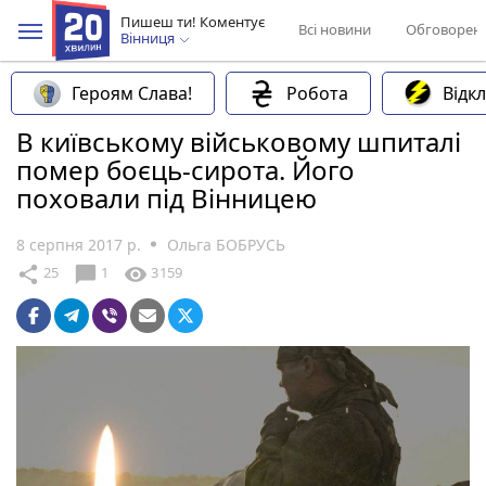
Пишеш ти! Коментує
Всі новини
Обговорен
Вінниця
Героям Слава!
Робота
Відк
В київському військовому шпиталі
помер боєць-сирота. Його
поховали під Вінницею
8 серпня 2017 р.
Ольга БОБРУСЬ
chat_bubble
share
visibility
25
1
3159