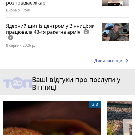
розповідає лікар
Вчора о 17:40
Ядерний щит із центром у Вінниці: як
працювала 43-тя ракетна армія
photo_camera
play_circle_filled
8 серпня 2026 р.
keyboard_arrow_right
Дивитись ще
Ваші відгуки про послуги у
Вінниці
3.8