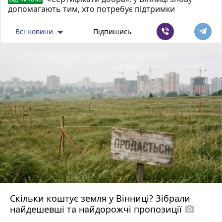
допомагають тим, хто потребує підтримки
Всі новини
Підпишись
Скільки коштує земля у Вінниці? Зібрали
найдешевші та найдорожчі пропозиції
photo_camera