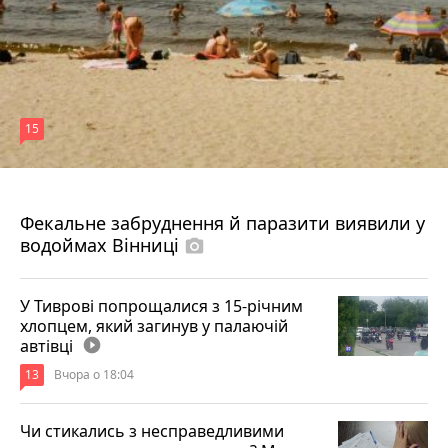
15
7 серпня 2026 р.
Фекальне забруднення й паразити виявили у
водоймах Вінниці
photo_camera
У Тиврові попрощалися з 15-річним
хлопцем, який загинув у палаючій
автівці
play_circle_filled
13
Вчора о 18:04
Чи стикались з несправедливими