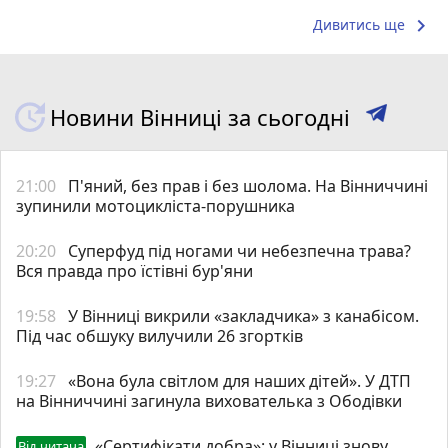
keyboard_arrow_right
Дивитись ще
Новини Вінниці за сьогодні
21:00
П'яний, без прав і без шолома. На Вінниччині
зупинили мотоцикліста-порушника
20:20
Суперфуд під ногами чи небезпечна трава?
Вся правда про їстівні бур'яни
19:58
У Вінниці викрили «закладчика» з канабісом.
Під час обшуку вилучили 26 згортків
19:27
«Вона була світлом для наших дітей». У ДТП
на Вінниччині загинула вихователька з Ободівки
«Сертифікати добра»: у Вінниці знову
Від читача