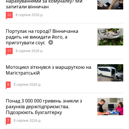
нарахуваннями за комуналку? Ми
запитали вінничан
12
8 серпня 2026 р.
Портулак на городі? Вінничанка
радить не викидати його, а
приготувати соус
play_circle_filled
11
8 серпня 2026 р.
Мотоцикл зіткнувся з маршруткою на
Магістратській
9
8 серпня 2026 р.
Понад 3 000 000 гривень зникли з
рахунків держпідприємства.
Підозрюють бухгалтерку
7
8 серпня 2026 р.