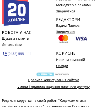
Менеджер з реклами
Звернутися
РЕДАКТОРИ
Вадим Павлов
Звернутися
РОБОТА У НАС
Шукаєм таланти
Детальніше
КОРИСНЕ
phone_in_talk
(0432) 555 -111
Новини компаній
Огляди
Правила користування сайтом
Умови і правила надання платного доступу
Редакція керується в своїй роботі
"Кодексом етики
українського журналіста"
, затвердженим Комісією з