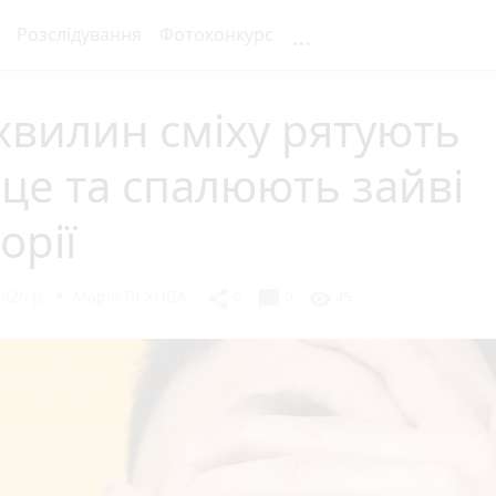
...
Розслідування
Фотоконкурс
хвилин сміху рятують
це та спалюють зайві
орії
2026 р.
Марія ЛЄХОВА
chat_bubble
share
visibility
0
0
45