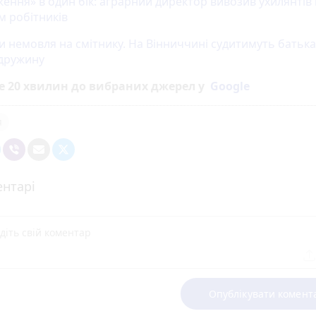
ення» в один бік: аграрний директор вивозив ухилянтів 
м робітників
и немовля на смітнику. На Вінниччині судитимуть батьк
 дружину
е 20 хвилин до вибраних джерел у
Google
я
нтарі
Опублікувати комент