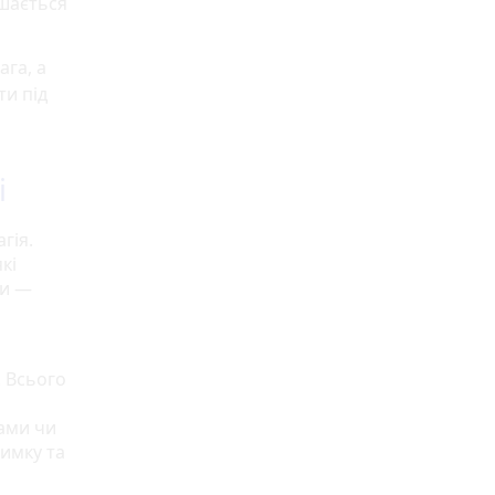
ишається
ага, а
ти під
і
гія.
кі
ни —
. Всього
гами чи
римку та