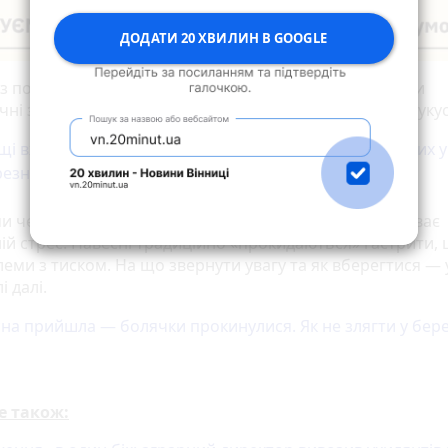
ДОДАТИ 20 ХВИЛИН В GOOGLE
 з потеплінням активізувалися кліщі, що можуть нести
ні захворювання. Як захистити себе та близьких від укус
щі вже шукають жертву: як вберегтися від небезпечних ук
езні
ми чекаємо на справжнє тепло, наш організм переживає
ій стрес. Навесні традиційно «прокидаються» гастрити, 
еми з тиском. На що звернути увагу та як вберегтися — 
і далі.
на прийшла — болячки прокинулися. Як не злягти у бере
е також: