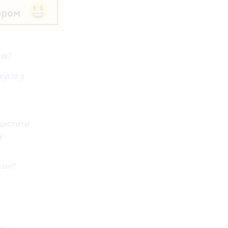
ів?
усів у
цистити
у
зні?