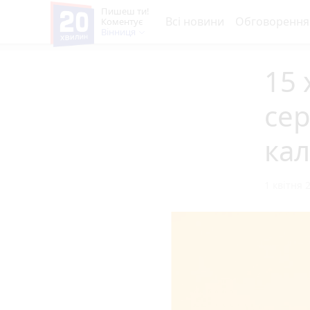
Пишеш ти!
Всі новини
Обговорення
Коментує
Вінниця
15 
сер
кал
1 квітня 