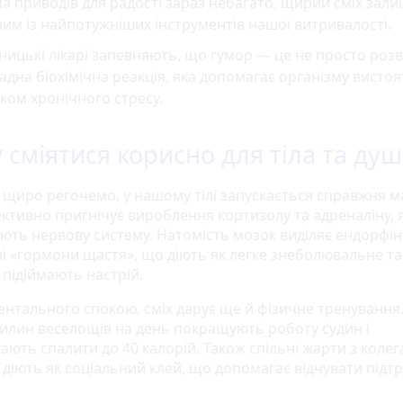
а приводів для радості зараз небагато, щирий сміх зал
им із найпотужніших інструментів нашої витривалості.
ницькі лікарі запевняють, що гумор — це не просто розв
адна біохімічна реакція, яка допомагає організму вистоя
ком хронічного стресу.
 сміятися корисно для тіла та душ
 щиро регочемо, у нашому тілі запускається справжня ма
ективно пригнічує вироблення кортизолу та адреналіну, я
ють нервову систему. Натомість мозок виділяє ендорфі
і «гормони щастя», що діють як легке знеболювальне та
 підіймають настрій.
ентального спокою, сміх дарує ще й фізичне тренування
вилин веселощів на день покращують роботу судин і
ають спалити до 40 калорій. Також спільні жарти з коле
 діють як соціальний клей, що допомагає відчувати підт