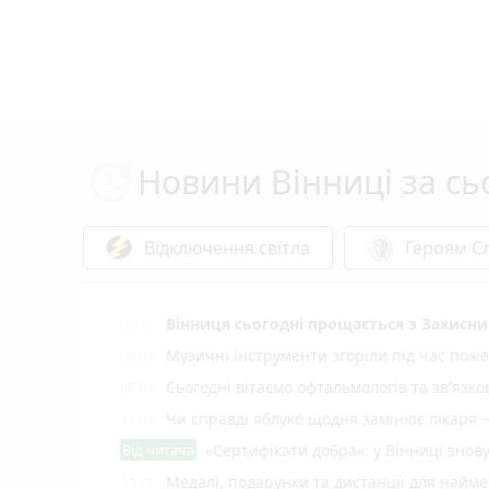
Новини Вінниці за сь
Відключення світла
Героям Сл
Вінниця сьогодні прощається з Захисн
09:12
Музичні інструменти згоріли під час поже
09:03
Сьогодні вітаємо офтальмологів та зв'язко
08:01
Чи справді яблуко щодня замінює лікаря 
21:01
Від читача
«Сертифікати добра»: у Вінниці знов
Медалі, подарунки та дистанції для найм
20:11