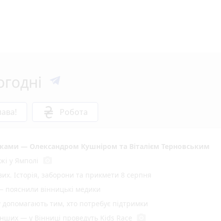
огодні
ава!
Робота
иками — Олександром Кушніром та Віталієм Терновським
photo_camera
жі у Ямполі
вих. Історія, заборони та прикмети 8 серпня
— пояснили вінницькі медики
у допомагають тим, хто потребує підтримки
photo_camera
енших — у Вінниці проведуть Kids Race