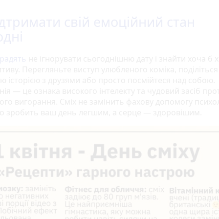
ідтримати свій емоційний стан
одні
радять
не ігнорувати сьогоднішню дату і знайти хоча б 
итиву. Перегляньте виступ улюбленого коміка, поділіться
ю історією з друзями або просто посмійтеся над собою.
ія — це ознака високого інтелекту та чудовий засіб про
ого вигорання. Сміх не замінить фахову допомогу психол
но зробить ваш день легшим, а серце — здоровішим.