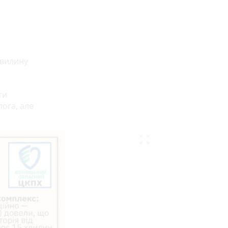
хвилину
ти
ога, але
