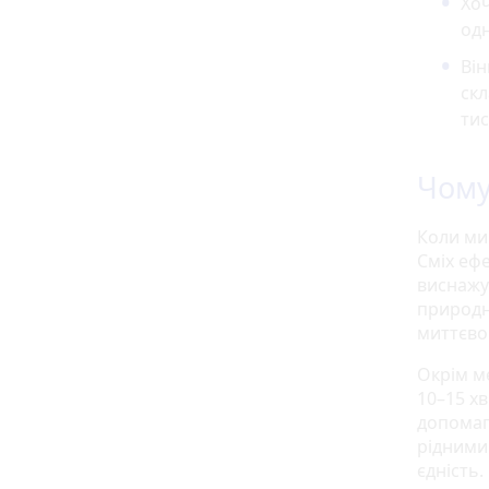
Хоч
одн
Він
скл
тис
Чому
Коли ми
Сміх еф
виснажу
природн
миттєво
Окрім м
10–15 х
допомаг
рідними
єдність.