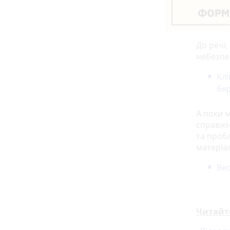
До речі,
небезпеч
Клі
бер
А поки 
справжн
та пробл
матеріал
Вес
Читайт