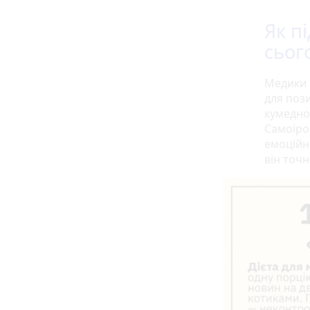
Як п
сьог
Медики
для поз
кумедно
Самоірон
емоційн
він точ