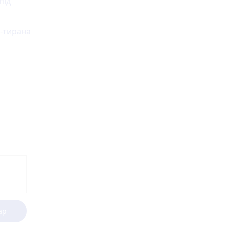
під
а-тирана
ар