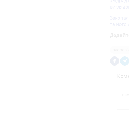
«Відрядж
виглядо
Закопал
та його
Додайт
здоров'
Коме