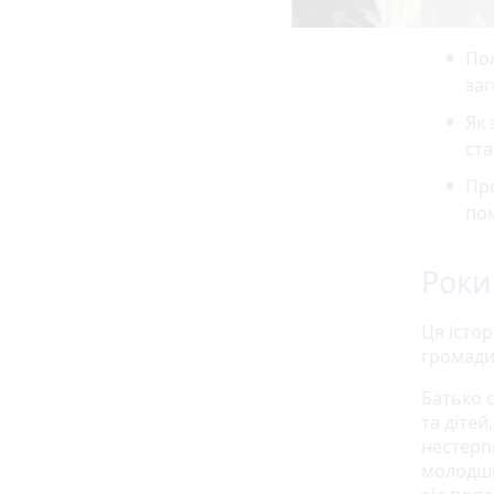
Пол
заг
Як 
ста
Пр
пом
Роки
Ця істо
громади
Батько 
та дітей
нестерп
молодшо