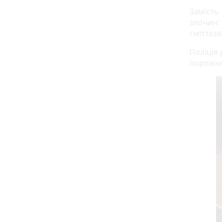
Замість
злочин: 
сміттєзв
Поліція
порожню