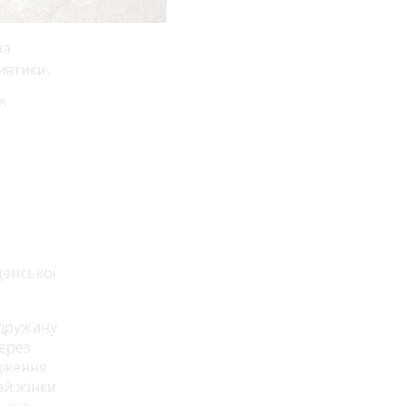
на
иятики.
х
щенської
 дружину
Через
одження
ей жінки