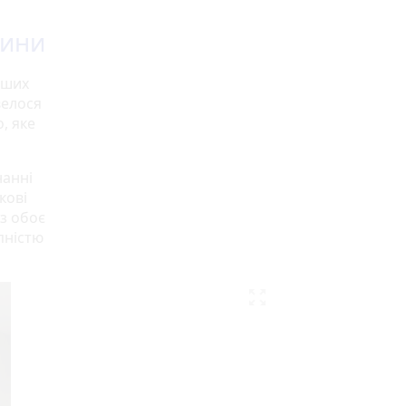
тини
рших
велося
, яке
нанні
кові
аз обоє
пністю
