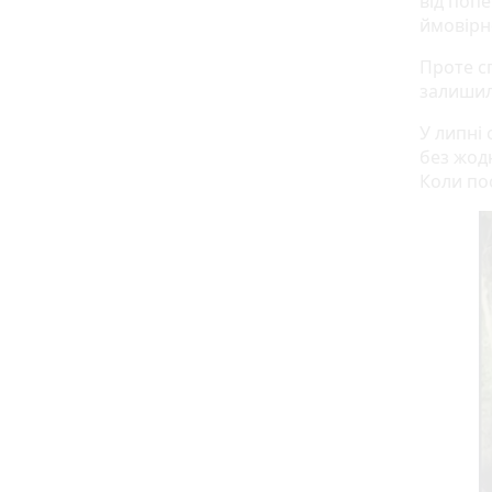
від поп
ймовірно
Проте с
залишил
У липні
без жодн
Коли по