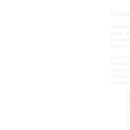
Пока
Знадоби
дітей, а
ексгумув
влаштов
Слідчі 
батьківс
додатко
фігурант
злочинів