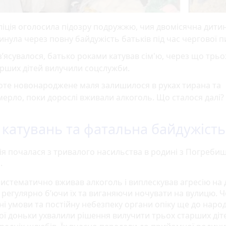
іція оголосила підозру подружжю, чия двомісячна дити
инула через повну байдужість батьків під час чергової п
з’ясувалося, батько роками катував сім'ю, через що трьо
рших дітей вилучили соцслужби.
оте новонароджене маля залишилося в руках тирана та
ерло, поки дорослі вживали алкоголь. Що сталося далі?
 катувань та фатальна байдужість
рія почалася з тривалого насильства в родині з Погреби
.
систематично вживав алкоголь і виплескував агресію на
, регулярно б’ючи їх та виганяючи ночувати на вулицю. 
ні умови та постійну небезпеку органи опіку ще до нар
ї доньки ухвалили рішення вилучити трьох старших діт