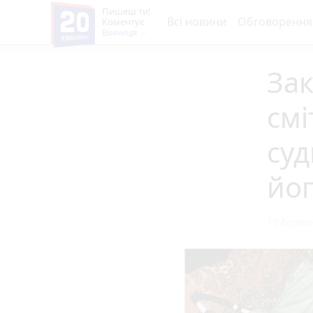
Пишеш ти!
Всі новини
Обговорення
Коментує
Вінниця
За
смі
суд
йо
19 березн