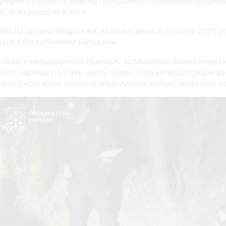
ередніх шлюбів. Їх вчасно передали до прийомної родини
, врятувало їм життя.
пільна дитина подружжя, яка народилася у травні 2025 ро
ася з біологічними батьками.
 сталася невідворотна трагедія. Залишивши двомісячне 
ого нагляду на п’ять-шість годин, батьки влаштували за
серед ночі вони нарешті згадали про доньку, вона вже не