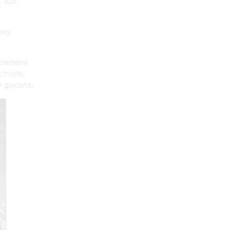
, що,
ку,
немовля
стілля.
 дихала.