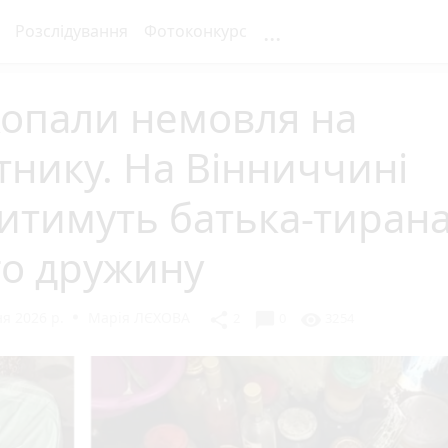
...
Розслідування
Фотоконкурс
копали немовля на
тнику. На Вінниччині
итимуть батька-тирана
го дружину
я 2026 р.
Марія ЛЄХОВА
chat_bubble
share
visibility
2
0
3254