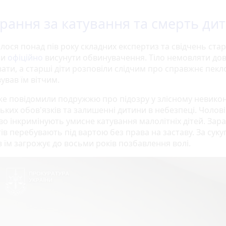
рання за катування та смерть ди
лося понад пів року складних експертиз та свідчень ста
би
офіційно
висунути обвинувачення. Тіло немовляти до
ати, а старші діти розповіли слідчим про справжнє пекло
ував їм вітчим.
вже повідомили подружжю про підозру у злісному невико
ьких обов'язків та залишенні дитини в небезпеці. Чолові
во інкримінують умисне катування малолітніх дітей. Зар
ів перебувають під вартою без права на заставу. За суку
 їм загрожує до восьми років позбавлення волі.