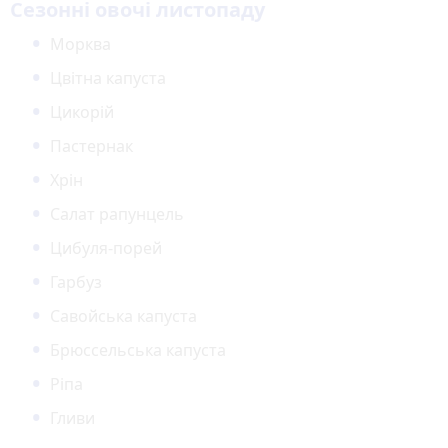
Сезонні овочі листопаду
Морква
Цвітна капуста
Цикорій
Пастернак
Хрін
Салат рапунцель
Цибуля-порей
Гарбуз
Савойська капуста
Брюссельська капуста
Ріпа
Гливи