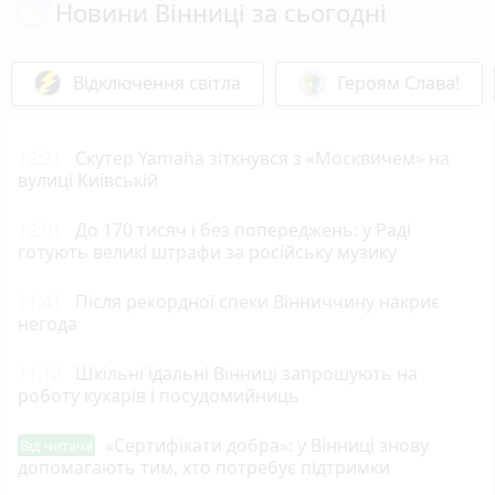
Новини Вінниці за сьогодні
Відключення світла
Героям Слава!
12:21
Скутер Yamaha зіткнувся з «Москвичем» на
вулиці Київській
12:01
До 170 тисяч і без попереджень: у Раді
готують великі штрафи за російську музику
11:41
Після рекордної спеки Вінниччину накриє
негода
11:12
Шкільні їдальні Вінниці запрошують на
роботу кухарів і посудомийниць
«Сертифікати добра»: у Вінниці знову
Від читача
допомагають тим, хто потребує підтримки