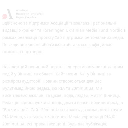
Здійснено за підтримки Асоціації “Незалежні регіональні
видавці України” та Foreningen Ukrainian Media Fund Nordic в
рамках реалізації проєкту Хаб підтримки регіональних медіа.
Погляди авторів не обов'язково збігаються з офіційною
позицією партнерів
Незалежний новинний портал з оперативним висвітленням
подій у Вінниці та області. Сайт новин №1 у Вінниці за
розміром аудиторії. Новини створюються для Вас
мультимедійною редакцією RIA та 20minut.ua. Ми
висвітлюємо важливі та цікаві події, людей, життя Вінниці.
Редакція запрошує читачів додавати власні новини в розділ
"Від читачів". Сайт 20minut.ua входить до видавничої групи
RIA Media, яка також є частиною Медіа корпорації RIA ©
20minut.ua. Усі права захищені. Будь-яка публiкацiя,