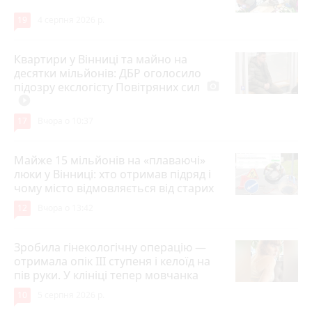
19
4 серпня 2026 р.
Квартири у Вінниці та майно на
десятки мільйонів: ДБР оголосило
підозру екслогісту Повітряних сил
photo_camera
play_circle_filled
17
Вчора о 10:37
Майже 15 мільйонів на «плаваючі»
люки у Вінниці: хто отримав підряд і
чому місто відмовляється від старих
12
Вчора о 13:42
Зробила гінекологічну операцію —
отримала опік ІІІ ступеня і келоїд на
пів руки. У клініці тепер мовчанка
10
5 серпня 2026 р.