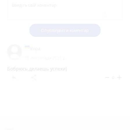
Опублікувати коментар
Жора
10 листопада 2021 р.
Бобрюсь,делаешь успехи)
reply
share
remove
add
0