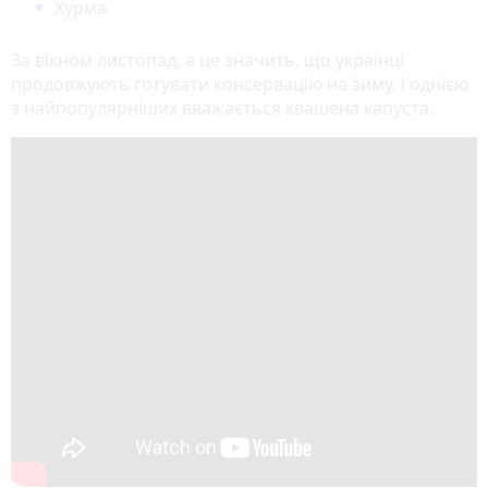
Хурма
За вікном листопад, а це значить, що українці
продовжують готувати консервацію на зиму, і однією
з найпопулярніших вважається квашена капуста.