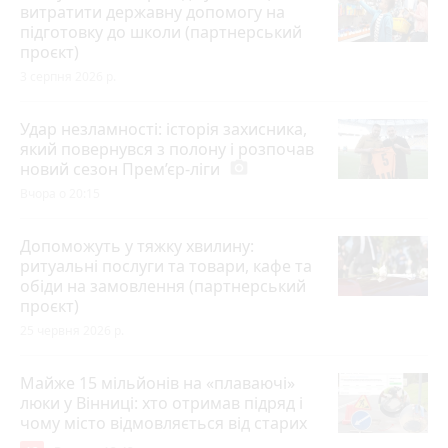
витратити державну допомогу на
підготовку до школи (партнерський
проєкт)
3 серпня 2026 р.
Удар незламності: історія захисника,
який повернувся з полону і розпочав
новий сезон Прем’єр-ліги
photo_camera
Вчора о 20:15
Допоможуть у тяжку хвилину:
ритуальні послуги та товари, кафе та
обіди на замовлення (партнерський
проєкт)
25 червня 2026 р.
Майже 15 мільйонів на «плаваючі»
люки у Вінниці: хто отримав підряд і
чому місто відмовляється від старих