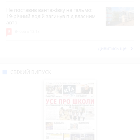
Не поставив вантажівку на гальмо:
19-річний водій загинув під власним
авто
9
Вчора о 13:13
keyboard_arrow_right
Дивитись ще
СВІЖИЙ ВИПУСК