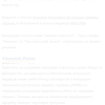
можна
тут
Видання є членом
Асоціації Незалежні регіональні видавці
України
та Всесвітньої асоціації видавців
WAN-IFRA
Матеріали з позначками "Новини компаній", "Прес-служба",
"Реклама" та "Партнерський проєкт" опубліковані на правах
реклами.
Здійснено за підтримки програми «Сильніші разом: Медіа та
Демократія», що реалізується Всесвітньою асоціацією
видавців новин (WAN-IFRA) у партнерстві з Асоціацією
«Незалежні регіональні видавці України» (АНРВУ) та
Норвезькою асоціацією медіабізнесу (MBL) за підтримки
Норвегії. Погляди авторів не обов’язково відображають
офіційну позицію партнерів програми.