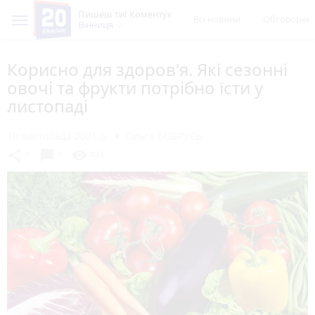
Пишеш ти! Коментує
Всі новини
Обговорен
Вінниця
Корисно для здоров'я. Які сезонні
овочі та фрукти потрібно їсти у
листопаді
10 листопада 2021 р.
Ольга БОБРУСЬ
chat_bubble
share
visibility
1
1
431