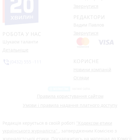
Звернутися
РЕДАКТОРИ
Вадим Павлов
Звернутися
РОБОТА У НАС
Шукаєм таланти
Детальніше
КОРИСНЕ
phone_in_talk
(0432) 555 -111
Новини компаній
Огляди
Правила користування сайтом
Умови і правила надання платного доступу
Редакція керується в своїй роботі
"Кодексом етики
українського журналіста"
, затвердженим Комісією з
журналістської етики. Поскаржитись на матеріал до Комісії