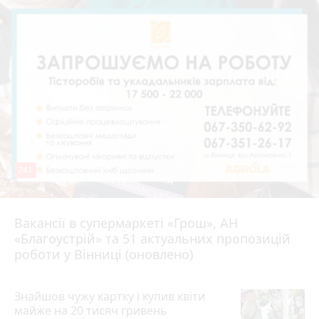
241
Вакансії в супермаркеті «Грош», АН
4 серпня 2026 р.
«Благоустрій» та 51 актуальних пропозицій
роботи у Вінниці (оновлено)
Знайшов чужу картку і купив квіти
майже на 20 тисяч гривень