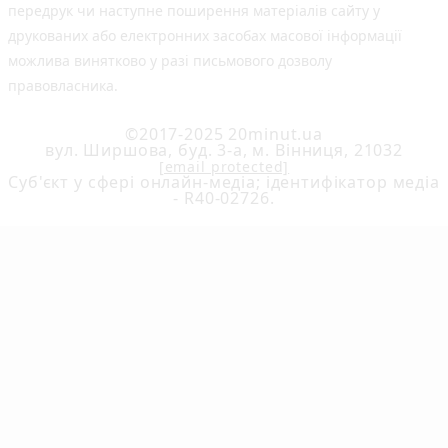
передрук чи наступне поширення матеріалів сайту у
друкованих або електронних засобах масової інформації
можлива винятково у разі письмового дозволу
правовласника.
©2017-2025 20minut.ua
вул. Ширшова, буд. 3-а, м. Вінниця, 21032
[email protected]
Cуб'єкт у сфері онлайн-медіа; ідентифікатор медіа
- R40-02726.