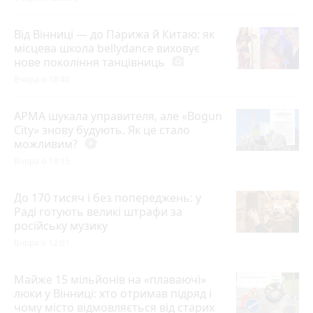
Від Вінниці — до Парижа й Китаю: як
місцева школа bellydance виховує
нове покоління танцівниць
photo_camera
Вчора о 18:40
АРМА шукала управителя, але «Bogun
City» знову будують. Як це стало
можливим?
play_circle_filled
Вчора о 19:15
До 170 тисяч і без попереджень: у
Раді готують великі штрафи за
російську музику
Вчора о 12:01
Майже 15 мільйонів на «плаваючі»
люки у Вінниці: хто отримав підряд і
чому місто відмовляється від старих