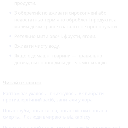
продукти.
З обережністю вживати сирокопчені або
недостатньо термічно оброблені продукти, а
малим дітям краще взагалі їх не пропонувати.
Ретельно мити овочі, фрукти, ягоди.
Вживати чисту воду.
Якщо є домашні тварини — правильно
доглядати і проводити дегельмінтизацію.
Читайте також:
Раптом зачухалось і пчихнулось. Як вибрати
протиалергічний засіб, запитали у лора
Погані зуби, погані ясна, погані кістки і погана
смерть... Як люди вмирають від карієсу
Через хронічний стрес, ми всі «залиті» кортизолом і