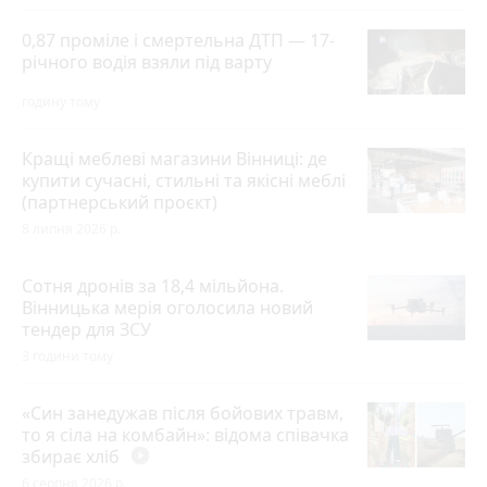
0,87 проміле і смертельна ДТП — 17-
річного водія взяли під варту
годину тому
Кращі меблеві магазини Вінниці: де
купити сучасні, стильні та якісні меблі
(партнерський проєкт)
8 липня 2026 р.
Сотня дронів за 18,4 мільйона.
Вінницька мерія оголосила новий
тендер для ЗСУ
3 години тому
«Син занедужав після бойових травм,
то я сіла на комбайн»: відома співачка
збирає хліб
play_circle_filled
6 серпня 2026 р.