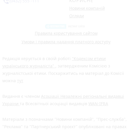
КОРИСНЕ
phone_in_talk
(0432) 555 -111
Новини компаній
Огляди
Правила користування сайтом
Умови і правила надання платного доступу
Редакція керується в своїй роботі
"Кодексом етики
українського журналіста"
, затвердженим Комісією з
журналістської етики. Поскаржитись на матеріал до Комісії
можна
тут
Видання є членом
Асоціації Незалежні регіональні видавці
України
та Всесвітньої асоціації видавців
WAN-IFRA
Матеріали з позначками "Новини компаній", "Прес-служба",
"Реклама" та "Партнерський проєкт" опубліковані на правах