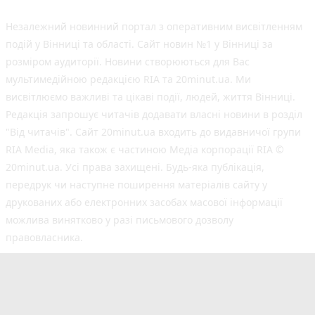
Незалежний новинний портал з оперативним висвітленням
подій у Вінниці та області. Сайт новин №1 у Вінниці за
розміром аудиторії. Новини створюються для Вас
мультимедійною редакцією RIA та 20minut.ua. Ми
висвітлюємо важливі та цікаві події, людей, життя Вінниці.
Редакція запрошує читачів додавати власні новини в розділ
"Від читачів". Сайт 20minut.ua входить до видавничої групи
RIA Media, яка також є частиною Медіа корпорації RIA ©
20minut.ua. Усі права захищені. Будь-яка публiкацiя,
передрук чи наступне поширення матеріалів сайту у
друкованих або електронних засобах масової інформації
можлива винятково у разі письмового дозволу
правовласника.
©2017-2025 20minut.ua
вул. Ширшова, буд. 3-а, м. Вінниця, 21032
[email protected]
Cуб'єкт у сфері онлайн-медіа; ідентифікатор медіа