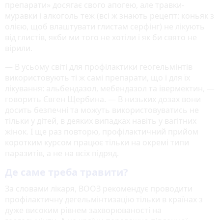
препарати» досягає свого апогею, але травки-
муравки і алкоголь теж (всі ж знають рецепт: коньяк з
олією, щоб влаштувати глистам серфінг) не лікують
від глистів, якби ми того не хотіли і як би свято не
вірили.
— В усьому світі для профілактики геогельмінтів
використовують ті ж самі препарати, що і для їх
лікування: альбендазол, мебендазол та івермектин, —
говорить Євген Щербина. — В низьких дозах вони
досить безпечні та можуть використовуватись не
тільки у дітей, в деяких випадках навіть у вагітних
жінок. І ще раз повторю, профілактичний прийом
коротким курсом працює тільки на окремі типи
паразитів, а не на всіх підряд.
Де саме треба травити?
За словами лікаря, ВООЗ рекомендує проводити
профілактичну дегельмінтизацію тільки в країнах з
дуже високим рівнем захворюваності на