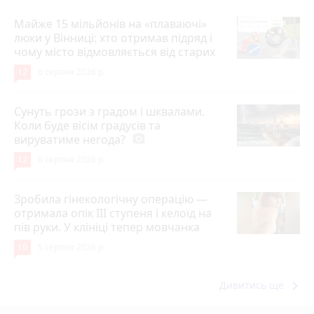
Майже 15 мільйонів на «плаваючі»
люки у Вінниці: хто отримав підряд і
чому місто відмовляється від старих
12
6 серпня 2026 р.
Сунуть грози з градом і шквалами.
Коли буде вісім градусів та
вируватиме негода?
photo_camera
12
6 серпня 2026 р.
Зробила гінекологічну операцію —
отримала опік ІІІ ступеня і келоїд на
пів руки. У клініці тепер мовчанка
10
5 серпня 2026 р.
keyboard_arrow_right
Дивитись ще