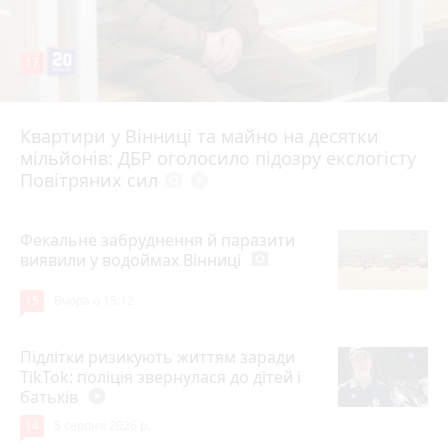
17
Квартири у Вінниці та майно на десятки
6 серпня 2026 р.
мільйонів: ДБР оголосило підозру екслогісту
Повітряних сил
photo_camera
play_circle_filled
Фекальне забруднення й паразити
виявили у водоймах Вінниці
photo_camera
15
Вчора о 15:12
Підлітки ризикують життям заради
TikTok: поліція звернулася до дітей і
батьків
play_circle_filled
14
5 серпня 2026 р.