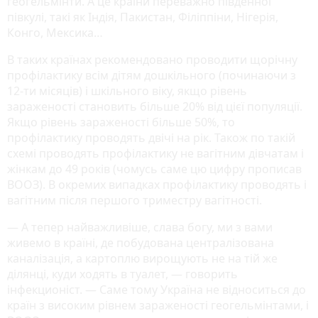
геогельмінти. А це країни переважно південної
півкулі, такі як Індія, Пакистан, Філіппіни, Нігерія,
Конго, Мексика…
В таких країнах рекомендовано проводити щорічну
профілактику всім дітям дошкільного (починаючи з
12-ти місяців) і шкільного віку, якщо рівень
зараженості становить більше 20% від цієї популяції.
Якщо рівень зараженості більше 50%, то
профілактику проводять двічі на рік. Також по такій
схемі проводять профілактику не вагітним дівчатам і
жінкам до 49 років (чомусь саме цю цифру прописав
ВООЗ). В окремих випадках профілактику проводять і
вагітним після першого триместру вагітності.
— А тепер найважливіше, слава богу, ми з вами
живемо в країні, де побудована централізована
каналізація, а картоплю вирощують не на тій же
ділянці, куди ходять в туалет, — говорить
інфекционіст. — Саме тому Україна не відноситься до
країн з високим рівнем зараженості геогельмінтами, і