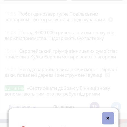
17:06
Робот-динозавр гуляє Подільським
зоопарком і фотографується з відвідувачами
play_circle_filled
16:08
Понад 3 000 000 гривень зникли з рахунків
держпідприємства. Підозрюють бухгалтерку
15:14
Європейський тріумф вінницьких сумоїстів:
привезли з Кубка Європи чотири золоті нагороди
15:02
Негода наробила лиха в Очиткові — зірвані
дахи, повалені дерева і знеструмлені вулиці
photo_camera
«Сертифікати добра»: у Вінниці знову
Від читача
допомагають тим, хто потребує підтримки
Всі новини
Підпишись
×