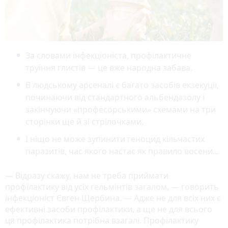
За словами інфекціоніста, профілактичне
труїння глистів — це вже народна забава.
В людському арсеналі є багато засобів екзекуції,
починаючи від стандартного альбендазолу і
закінчуючи «професорськими» схемами на три
сторінки ще й зі стрілочками.
І ніщо не може зупинити геноцид кільчастих
паразитів, час якого настає як правило восени...
— Відразу скажу, нам не треба приймати
профілактику від усіх гельмінтів загалом, — говорить
інфекціоніст Євген Щербина. — Адже не для всіх них є
ефективні засоби профілактики, а ще не для всього
ця профілактика потрібна взагалі. Профілактику