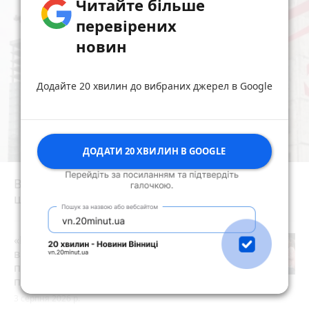
Читайте більше
перевірених
новин
Додайте 20 хвилин до вибраних джерел в Google
ДОДАТИ 20 ХВИЛИН В GOOGLE
Вінницька «однушка» дорожча за одеську:
що коїться з ринком нерухомості
photo_camera
«Пакунок школяра»: де у Вінниці
витратити державну допомогу на
підготовку до школи (партнерський
проєкт)
3 серпня 2026 р.