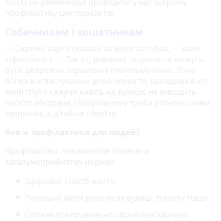
ВООЗ не рекомендує проводити у нас щорічну
профілактику цих паразитів.
Собачникам і кошатникам
— Окремо варто сказати за котів та собак, — каже
інфекціоніст. — Так от, домашні тварини не можуть
бути джерелом зараження геогельмінтами. Тому
логіка в «глистуванні» дітей через те, що вдома є кіт,
який грубо кажучи навіть на вулицю не виходить,
просто абсурдна. Профілактику треба робити самим
тваринам, а дітей не чіпайте.
Яка ж профілактика для людей?
Профілактика гельмінтозів полягає в
загальноприйнятих нормах:
Здоровий спосіб життя.
Ретельно мити руки після вулиці, туалету тощо.
Споживати правильно оброблені харчові