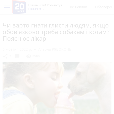
Пишеш ти! Коментує
Всі новини
Обговорен
Вінниця
Чи варто гнати глисти людям, якщо
обов'язково треба собакам і котам?
Пояснює лікар
6 жовтня 2022 р.
Альона РЯБОКОНЬ
chat_bubble
share
visibility
9
0
5508