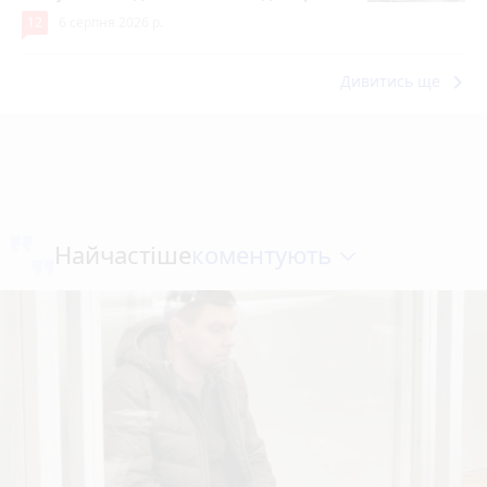
12
6 серпня 2026 р.
keyboard_arrow_right
Дивитись ще
коментують
Найчастіше