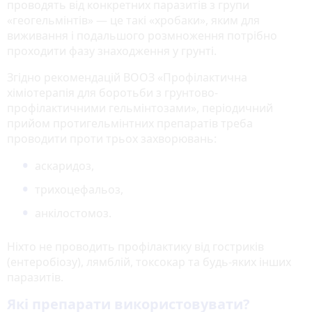
проводять від конкретних паразитів з групи
«геогельмінтів» — це такі «хробаки», яким для
виживання і подальшого розмноження потрібно
проходити фазу знаходження у грунті.
Згідно рекомендацій ВООЗ «Профілактична
хіміотерапія для боротьби з грунтово-
профілактичними гельмінтозами», періодичний
прийом протигельмінтних препаратів треба
проводити проти трьох захворювань:
аскаридоз,
трихоцефальоз,
анкілостомоз.
Ніхто не проводить профілактику від гостриків
(ентеробіозу), лямблій, токсокар та будь-яких інших
паразитів.
Які препарати використовувати?