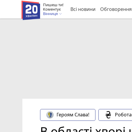
Пишеш ти!
Всі новини
Обговорення
Коментує
Вінниця
Героям Слава!
Робота
В області хворі