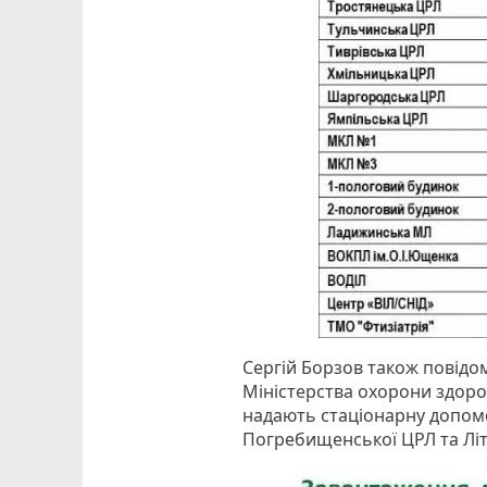
Сергій Борзов також повідом
Міністерства охорони здоров
надають стаціонарну допомо
Погребищенської ЦРЛ та Літи