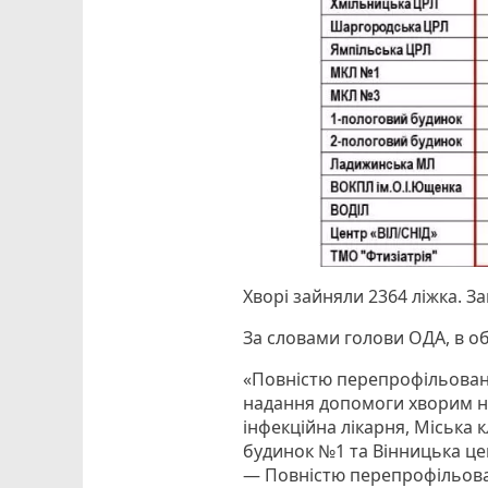
Хворі зайняли 2364 ліжка. З
За словами голови ОДА, в обл
«Повністю перепрофільовано 
надання допомоги хворим на
інфекційна лікарня, Міська 
будинок №1 та Вінницька це
— Повністю перепрофільова