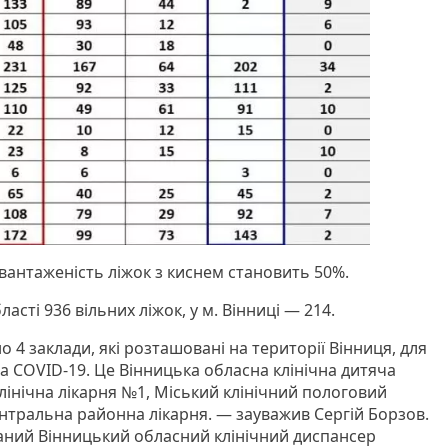
авантаженість ліжок з киснем становить 50%.
асті 936 вільних ліжок, у м. Вінниці — 214.
4 заклади, які розташовані на території Вінниця, для
 COVID-19. Це Вінницька обласна клінічна дитяча
клінічна лікарня №1, Міський клінічний пологовий
нтральна районна лікарня. — зауважив Сергій Борзов.
ний Вінницький обласний клінічний диспансер