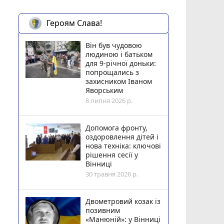
Героям Слава!
Він був чудовою
людиною і батьком
для 9-річної доньки:
попрощались з
захисником Іваном
Яворським
8 липня 2026 р.
Допомога фронту,
оздоровлення дітей і
нова техніка: ключові
рішення сесії у
Вінниці
30 травня 2026 р.
Двометровий козак із
позивним
«Манюній»: у Вінниці