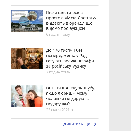
Після шести років
простою «Мою Ластівку»
віддають в оренду. Що
відомо про аукціон
6 годин тому
До 170 тисяч і без
попереджень: у Раді
готують великі штрафи
за російську музику
7 годин тому
ВІН І ВОНА. «Купи шубу,
якщо любиш». Чому
чоловіки не дарують
подарунки?
23 січня 2021 р.
keyboard_arrow_right
Дивитись ще