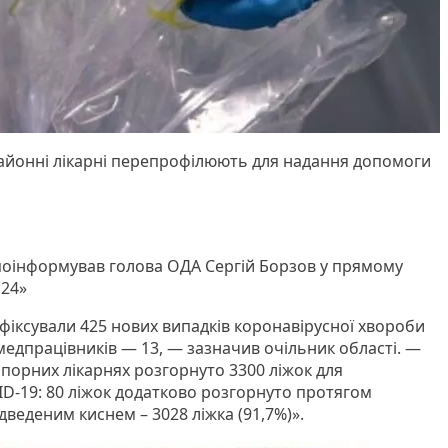
районні лікарні перепрофілюють для надання допомоги
 поінформував голова ОДА Сергій Борзов у прямому
 24»
афіксували 425 нових випадків коронавірусної хвороби
, медпрацівників — 13, — зазначив очільник області. —
опорних лікарнях розгорнуто 3300 ліжок для
VID-19: 80 ліжок додатково розгорнуто протягом
дведеним киснем – 3028 ліжка (91,7%)».