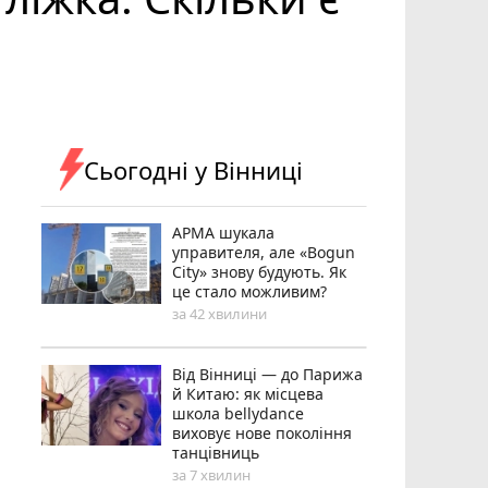
Сьогодні у Вінниці
АРМА шукала
управителя, але «Bogun
City» знову будують. Як
це стало можливим?
за 42 хвилини
Від Вінниці — до Парижа
й Китаю: як місцева
школа bellydance
виховує нове покоління
танцівниць
за 7 хвилин