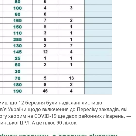
ив, що 12 березня були надіслані листи до
᾽я України щодо включення до Переліку закладів, які
гу хворим на COVID-19 ще двох районних лікарень, —
нської ЦРЛ. А це плюс 90 ліжок.