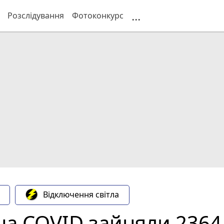
...
Розслідування
Фотоконкурс
Відключення світла
 на COVID зайняли 2364 