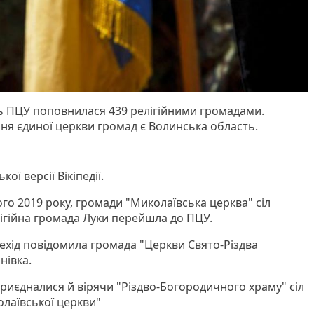
ь ПЦУ поповнилася 439 релігійними громадами.
я єдиної церкви громад є Волинська область.
ої версії Вікіпедії.
го 2019 року, громади "Миколаївська церква" сіл
лігійна громада Луки перейшла до ПЦУ.
рехід повідомила громада "Церкви Свято-Різдва
нівка.
приєдналися й вірячи "Різдво-Богородичного храму" сіл
олаївської церкви"