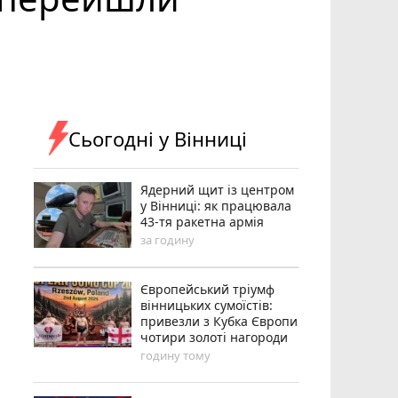
Сьогодні у Вінниці
Ядерний щит із центром
у Вінниці: як працювала
43-тя ракетна армія
за годину
Європейський тріумф
вінницьких сумоїстів:
привезли з Кубка Європи
чотири золоті нагороди
годину тому