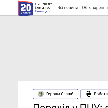
Пишеш ти!
Всі новини
Обговорення
Коментує
Вінниця
Героям Слава!
Робота
Перехід у ПЦУ: