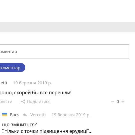
 коментар
etti
19 березня 2019 р.
рошо, скорей бы все перешли!
овісти
Поділитися
0
share
remove
add
Вася
Vercetti
19 березня 2019 р.
reply
що зміниться?
І тільки с точки підвищення ерудиції..