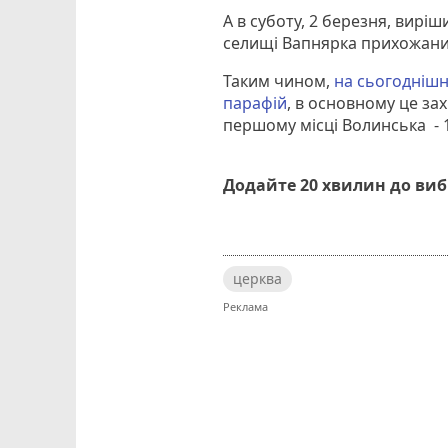
А в суботу, 2 березня, вирі
селищі Вапнярка прихожани 
Таким чином,
на сьогоднішн
парафій
, в основному це зах
першому місці Волинська - 1
Додайте 20 хвилин до ви
церква