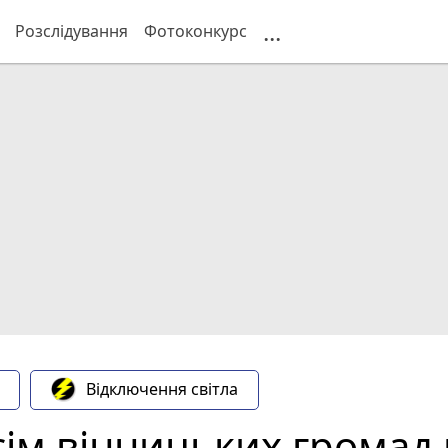
...
Розслідування
Фотоконкурс
Відключення світла
 сім вінницьких грома