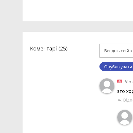
Коментарі (25)
Опублікувати
Verc
это хо
Відп
reply