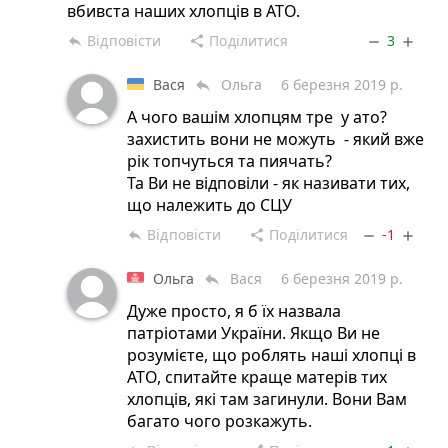
вбивста наших хлопців в АТО.
Відповісти
Поділитися
3
reply
share
remove
add
Вася
Ольга
6 березня 2019 р.
reply
А чого вашім хлопцям тре у ато?
захистить вони не можуть - який вже
рік топчуться та пиячать?
Та Ви не відповіли - як називати тих,
що належить до СЦУ
Відповісти
Поділитися
-1
reply
share
remove
add
Ольга
Вася
6 березня 2019 р.
reply
Дуже просто, я б їх назвала
патріотами України. Якщо Ви не
розумієте, що роблять наші хлопці в
АТО, спитайте краще матерів тих
хлопців, які там загинули. Вони Вам
багато чого розкажуть.