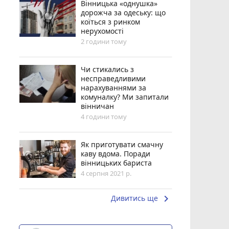
Вінницька «однушка»
дорожча за одеську: що
коїться з ринком
нерухомості
2 години тому
Чи стикались з
несправедливими
нарахуваннями за
комуналку? Ми запитали
вінничан
4 години тому
Як приготувати смачну
каву вдома. Поради
вінницьких бариста
4 серпня 2021 р.
keyboard_arrow_right
Дивитись ще