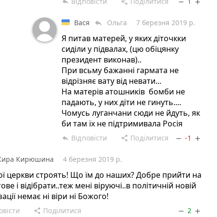
Відповісти
Поділитися
1
reply
share
remove
add
Вася
Ольга
7 березня 2019 р.
reply
Я питав матерей, у яких діточкки
сиділи у підвалах, (цю обіцянку
президент виконав)..
При всьму бажанні гармата не
відрізняє вату від невати...
На матерів атошників бомби не
падають, у них діти не гинуть....
Чомусь луганчани сюди не йдуть, як
би там їх не підтримивала Росія
Відповісти
Поділитися
-1
reply
share
remove
add
Кира Кирюшина
4 березня 2019 р.
ої церкви строять! Що їм до наших? Добре прийти на
тове і відібрати..теж мені віруючі..в політичній новій
зації немає ні віри ні Божого!
овісти
Поділитися
2
share
remove
add