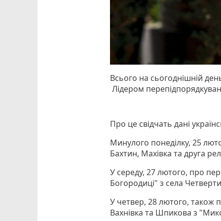
Всього на сьогоднішній ден
Лідером перепідпорядкуванн
Про це свідчать дані українськ
Минулого понеділку, 25 люто
Бахтин, Махівка та друга ре
У середу, 27 лютого, про пе
Богородиці" з села Четверти
У четвер, 28 лютого, також 
Вахнівка та Шпикова з "Мик