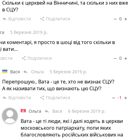
Скільки є церквей на Вінничині, та скільки з них вже
в СЦУ?
Відповісти
Поділитися
0
reply
share
remove
add
га
5 березня 2019 р.
и коментарі, я просто в шоці від того скільки в
 вати...
овісти
Поділитися
0
share
remove
add
Вася
Ольга
5 березня 2019 р.
reply
Перепрошую.. Вата - це те, хто не визнає СЦУ?
А як називати тих, що визнають цю СЦУ?
Відповісти
Поділитися
-1
reply
share
remove
add
Ольга
Вася
6 березня 2019 р.
reply
Вата - це ті люди, які і далі ходять в церкви
московського патріархату, попи яких
благословляють російських військових на