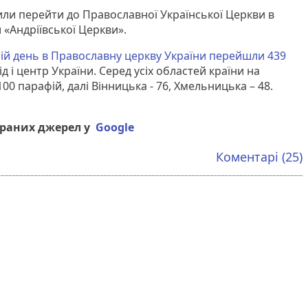
шили перейти до Православної Української Церкви в
«Андріївської Церкви».
ій день в Православну церкву України перейшли 439
ід і центр України. Серед усіх областей країни на
00 парафій, далі Вінницька - 76, Хмельницька – 48.
браних джерел у
Google
Коментарі (25)