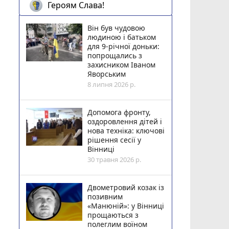
Героям Слава!
Він був чудовою
людиною і батьком
для 9-річної доньки:
попрощались з
захисником Іваном
Яворським
8 липня 2026 р.
Допомога фронту,
оздоровлення дітей і
нова техніка: ключові
рішення сесії у
Вінниці
30 травня 2026 р.
Двометровий козак із
позивним
«Манюній»: у Вінниці
прощаються з
полеглим воїном