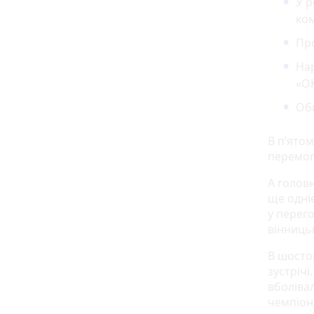
У р
ко
Про
Нар
«О
Оби
В п’ято
перемог
А голов
ще одні
у перего
вінниць
В шостом
зустрічі
вболіва
чемпіон