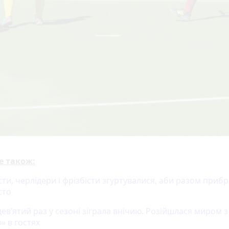
е також:
ти, черлідери і фрізбісти згуртувалися, аби разом приб
сто
ев’ятий раз у сезоні зіграла внічию. Розійшлася миром з
» в гостях