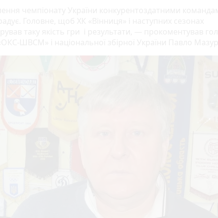
ення чемпіонату України конкурентоздатними команда
адує. Головне, щоб ХК «Вінниця» і наступних сезонах
рував таку якість гри і результати, — прокоментував го
«ОКС-ШВСМ» і національної збірної України Павло Мазур