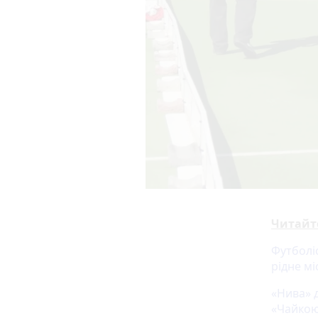
Читайт
Футболіс
рідне мі
«Нива» д
«Чайкою