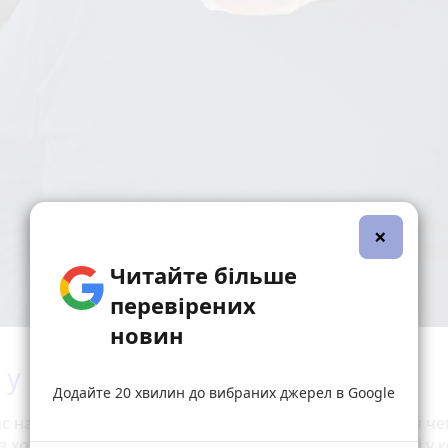
×
Читайте більше
перевірених
новин
 у найвищому дивізіоні
Додайте 20 хвилин до вибраних джерел в Google
с наразі у Вінниці за участі шести команд розпочався ч
з хокею-5. Це різновид хокею на траві, у якому на полі у 