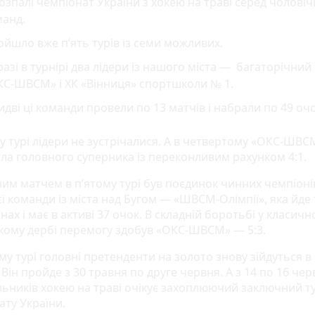
озпалі чемпіонат України з хокею на траві серед чоловіч
манд.
йшло вже п’ять турів із семи можливих.
азі в турнірі два лідери із нашого міста — багаторічний
КС-ШВСМ» і ХК «Вінниця» спортшколи № 1.
дві ці команди провели по 13 матчів і набрали по 49 о
му турі лідери не зустрічалися. А в четвертому «ОКС-ШВС
ла головного суперника із переконливим рахунком 4:1.
ним матчем в п’ятому турі був поєдинок чинних чемпіоні
єї команди із міста над Бугом — «ШВСМ-Олімпії», яка йде
нах і має в активі 37 очок. В складній боротьбі у класич
кому дербі перемогу здобув «ОКС-ШВСМ» — 5:3.
у турі головні претенденти на золото знову зійдуться в
. Він пройде з 30 травня по друге червня. А з 14 по 16 че
льників хокею на траві очікує захоплюючий заключний т
ату України.