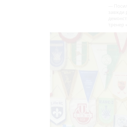
— Посил
завжди р
демонст
тренер 