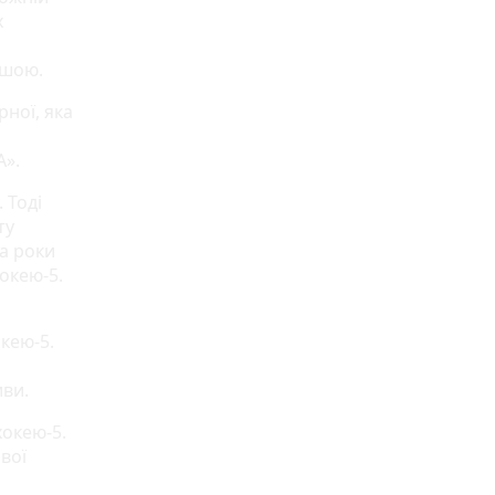
х
нішою.
рної, яка
А».
 Тоді
ту
ва роки
окею-5.
окею-5.
иви.
хокею-5.
вої