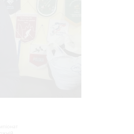
емпіонат
кожній