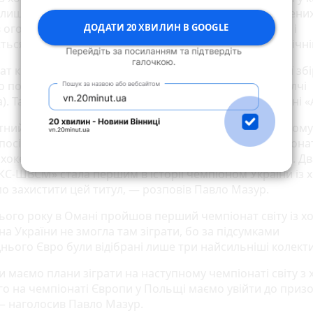
 лише по п’ять гравців. При цьому майданчик зменшени
ДОДАТИ 20 ХВИЛИН В GOOGLE
 огороджений бортиками, від яких м’яч відбивається і
ться в грі. Таким чином боротьба стає значно динаміч
т країни з хокею-5 є етапом відбору до національної збі
го по шосте липня гратиме на чемпіонаті Європи у Валчі
. Там збірна України виступить у найвищому дивізіоні «
ний чемпіонат Європи з хокею-5 провели два роки тому.
 посіла шосте місце. Другий, завершальний тур чемпіона
 хокею-5 пройде з 21 по 23 червня, перед самим Євро. Д
КС-ШВСМ» стала першим в історії чемпіоном України із х
о захистити цей титул, — розповів Павло Мазур.
цього року в Омані пройшов перший чемпіонат світу із х
на України не змогла там зіграти, бо за підсумками
нього Євро були відібрані лише три найсильніші колект
 маємо плани зіграти на наступному чемпіонаті світу з 
го на чемпіонаті Європи у Польщі маємо увійти до призо
 — наголосив Павло Мазур.