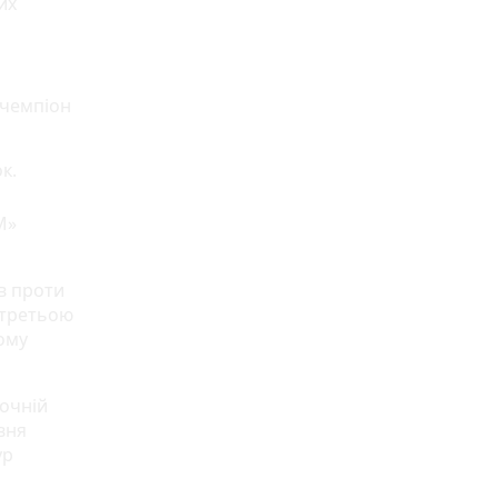
их
 чемпіон
чок.
М»
в проти
 третьою
ному
 очній
рвня
ур