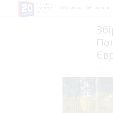
Пишеш ти!
Всі новини
Обговорення
Коментує
Вінниця
Збі
Пол
Євр
4 травня 