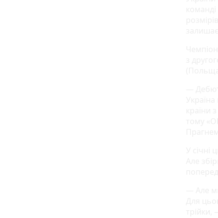
команді
розмірів
залишає
Чемпіона
з друго
(Польща)
— Дебют
Україна
країни з
тому «О
Прагнем
У січні 
Але збір
поперед
— Але ми
Для цьо
трійки,