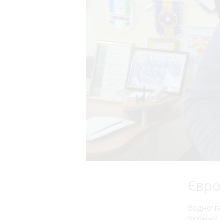
Євро
Водноча
України 