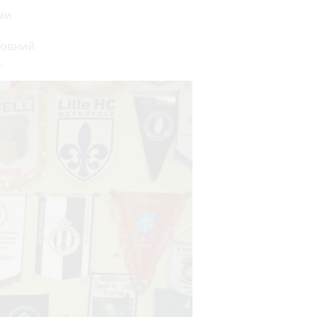
ми
ловний
.