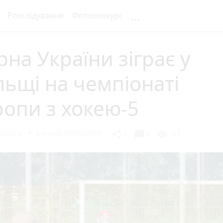
...
Розслідування
Фотоконкурс
рна України зіграє у
ьщі на чемпіонаті
опи з хокею-5
2024 р.
Євгеній МИХАЙЛІВ
chat_bubble
share
visibility
0
0
107