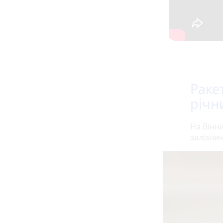
Раке
річн
На Вінн
залізнич