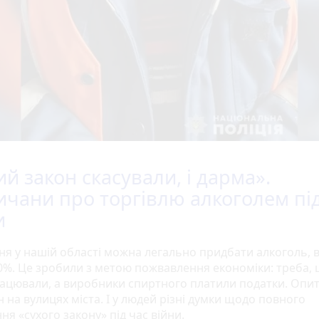
ий закон скасували, і дарма».
ичани про торгівлю алкоголем під
и
тня у нашій області можна легально придбати алкоголь, 
0%. Це зробили з метою пожвавлення економіки: треба,
ацювали, а виробники спиртного платили податки. Опи
 на вулицях міста. І у людей різні думки щодо повного
ня «сухого закону» під час війни.