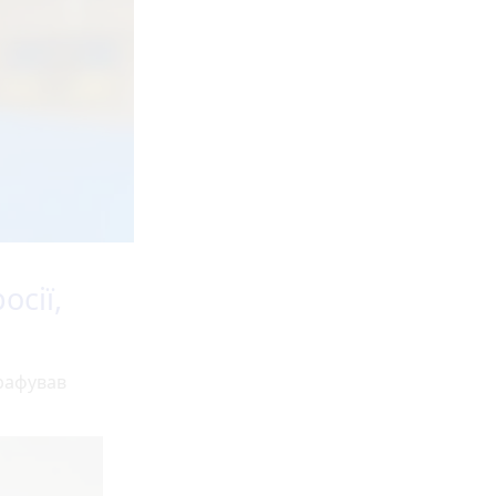
сії,
графував