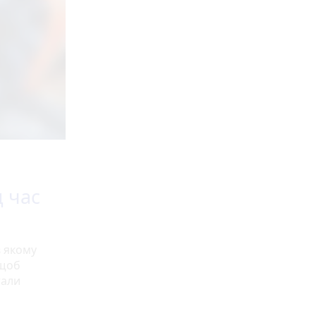
 час
в якому
 щоб
тали