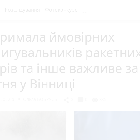
...
Розслідування
Фотоконкурс
тримала ймовірних
игувальників ракетни
рів та інше важливе за
тня у Вінниці
 2022 р.
Ольга БОБРУСЬ
chat_bubble
share
visibility
0
0
385