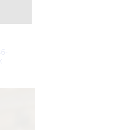
6-
к
в