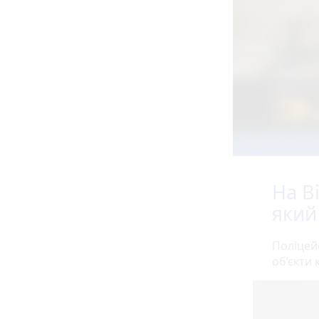
На В
який
Поліцей
об’єкти 