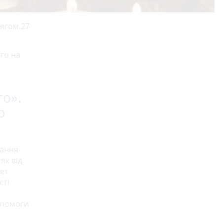
тягом 27
го на
го».
р
дання
як від
тет
сті
опомоги