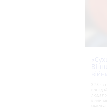
«Сух
Вінн
війн
З 23 кві
понад 4
люди пр
вінничан
скасуван