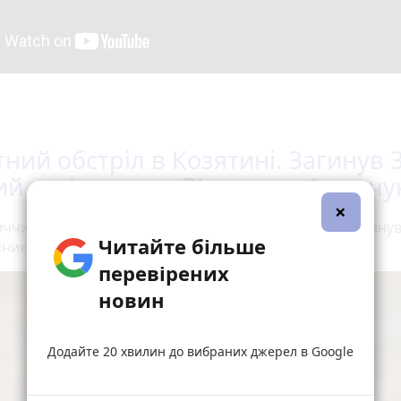
тний обстріл в Козятині. Загинув 3
ий залізничник В’ячеслав Франчу
×
иччині внаслідок ракетного обстрілу по Козятину загину
Читайте більше
ник. Без батька залишилося двоє дітей.
перевірених
новин
Додайте 20 хвилин до вибраних джерел в Google