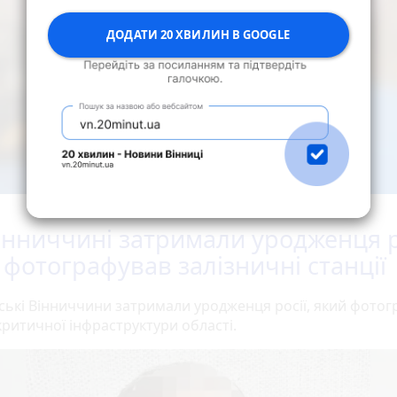
ДОДАТИ 20 ХВИЛИН В GOOGLE
інниччині затримали уродженця ро
 фотографував залізничні станції
ські Вінниччини затримали уродженця росії, який фото
критичної інфраструктури області.