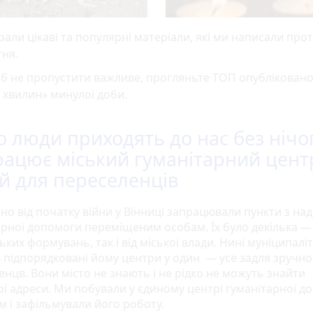
рали цікаві та популярні матеріали, які ми написали про
тня.
б не пропустити важливе, прогляньте ТОП опубліковано
 хвилин» минулої доби.
о люди приходять до нас без нічо
рацює міський гуманітарний цент
й для переселенців
но від початку війни у Вінниці запрацювали пункти з на
арної допомоги переміщеним особам. Їх було декілька — 
ких формувань, так і від міської влади. Нині муніципалі
в підпорядковані йому центри у один — усе задля зручно
нцв. Вони місто не знають і не рідко не можуть знайти
ої адреси. Ми побували у єдиному центрі гуманітарної д
м і зафільмували його роботу.