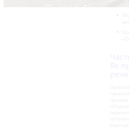
Зіб
кві
Що
«20
Част
Як п
рече
Практич
гуманіт
громадсь
об’єдна
переселе
потрібн
біженця