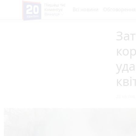
Пишеш ти!
Всі новини
Обговорення
Коментує
Вінниця
За
кор
уда
кві
28 квітня