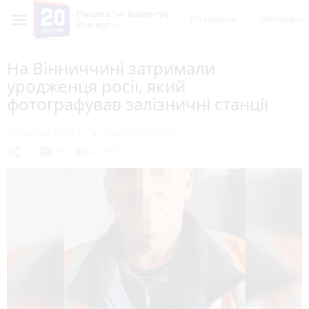
Пишеш ти! Коментує
Всі новини
Обговорен
Вінниця
На Вінниччині затримали
уродженця росії, який
фотографував залізничні станції
27 квітня 2022 р.
Ольга БОБРУСЬ
chat_bubble
share
visibility
3
85
22146