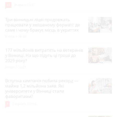
19
Вчора о 10:37
Три вінницькі ліцеї продовжать
працювати у змішаному форматі: де
саме і чому бракує місць в укриттях
Вчора о 18:20
177 мільйонів витратять на ветеранів
у Вінниці. На що підуть ці гроші до
2029 року?
Вчора о 12:21
Вступна кампанія побила рекорд —
майже 1,2 мільйона заяв. Які
університети у Вінниці стали
фаворитами?
7
5 серпня 2026 р.