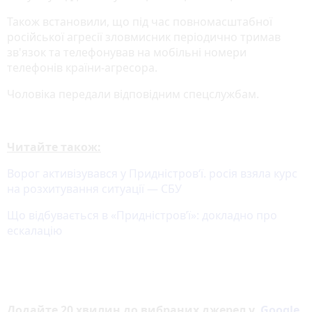
Також встановили, що під час повномасштабної
російської агресії зловмисник періодично тримав
зв'язок та телефонував на мобільні номери
телефонів країни-агресора.
Чоловіка передали відповідним спецслужбам.
Читайте також:
Ворог активізувався у Придністров‘ї. росія взяла курс
на розхитування ситуації — СБУ
Що відбувається в «Придністров’ї»: докладно про
ескалацію
Додайте 20 хвилин до вибраних джерел у
Google