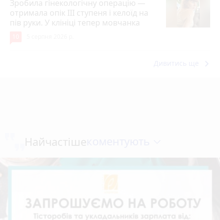
Зробила гінекологічну операцію —
отримала опік ІІІ ступеня і келоїд на
пів руки. У клініці тепер мовчанка
10
5 серпня 2026 р.
keyboard_arrow_right
Дивитись ще
коментують
Найчастіше