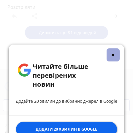
Розстріляти
reply
share
remove
add
0
Дивитись ще 81 відповідей
×
Читайте більше
перевірених
новин
Новини Вінниці за сьогодні
Додайте 20 хвилин до вибраних джерел в Google
Відключення світла
Героям Слава!
21:01
18 громадських криниць оновлять у Вінниці
ДОДАТИ 20 ХВИЛИН В GOOGLE
до кінця серпня
photo_camera