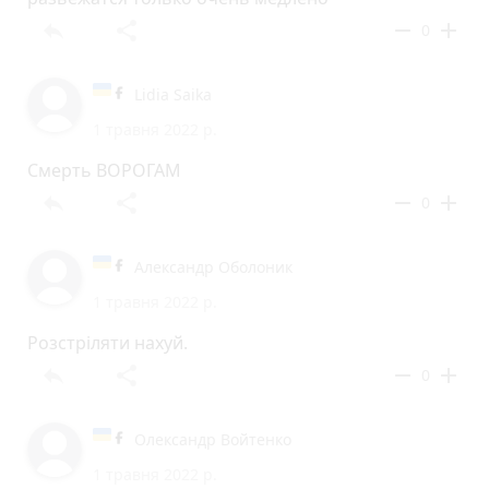
reply
share
remove
add
0
Lidia Saika
1 травня 2022 р.
Смерть ВОРОГАМ
reply
share
remove
add
0
Александр Оболоник
1 травня 2022 р.
Розстрiляти нахуй.
reply
share
remove
add
0
Олександр Войтенко
1 травня 2022 р.