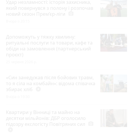
Удар незламності: історія захисника,
який повернувся з полону і розпочав
новий сезон Прем’єр-ліги
photo_camera
Вчора о 20:15
Допоможуть у тяжку хвилину:
ритуальні послуги та товари, кафе та
обіди на замовлення (партнерський
проєкт)
25 червня 2026 р.
«Син занедужав після бойових травм,
то я сіла на комбайн»: відома співачка
збирає хліб
play_circle_filled
Вчора о 19:30
Квартири у Вінниці та майно на
десятки мільйонів: ДБР оголосило
підозру екслогісту Повітряних сил
photo_camera
play_circle_filled