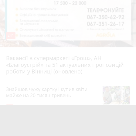
241
Вакансії в супермаркеті «Грош», АН
4 серпня 2026 р.
«Благоустрій» та 51 актуальних пропозицій
роботи у Вінниці (оновлено)
Знайшов чужу картку і купив квіти
майже на 20 тисяч гривень
19
4 серпня 2026 р.
Квартири у Вінниці та майно на
десятки мільйонів: ДБР оголосило