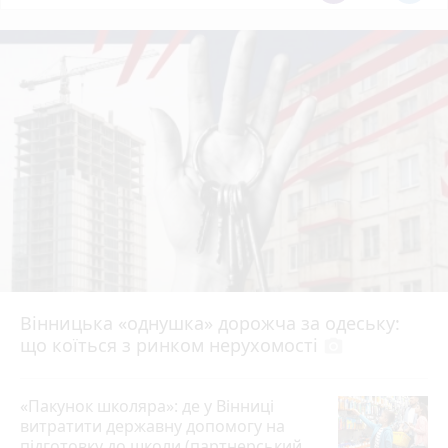
Вінницька «однушка» дорожча за одеську:
що коїться з ринком нерухомості
photo_camera
«Пакунок школяра»: де у Вінниці
витратити державну допомогу на
підготовку до школи (партнерський