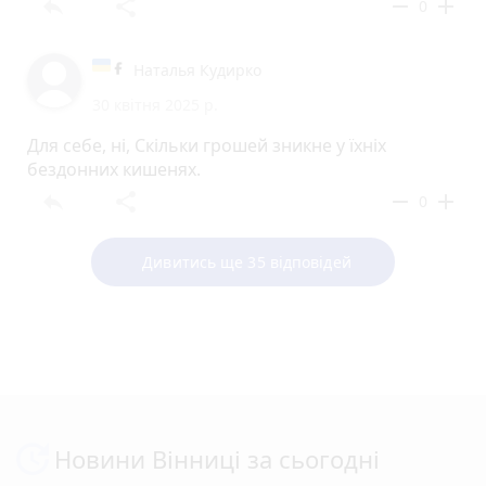
reply
share
remove
add
0
Наталья Кудирко
30 квітня 2025 р.
Для себе, ні, Скільки грошей зникне у їхніх
бездонних кишенях.
reply
share
remove
add
0
Дивитись ще 35 відповідей
Новини Вінниці за сьогодні