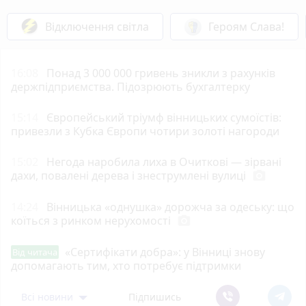
Відключення світла
Героям Слава!
16:08
Понад 3 000 000 гривень зникли з рахунків
держпідприємства. Підозрюють бухгалтерку
15:14
Європейський тріумф вінницьких сумоїстів:
привезли з Кубка Європи чотири золоті нагороди
15:02
Негода наробила лиха в Очиткові — зірвані
дахи, повалені дерева і знеструмлені вулиці
photo_camera
14:24
Вінницька «однушка» дорожча за одеську: що
коїться з ринком нерухомості
photo_camera
«Сертифікати добра»: у Вінниці знову
Від читача
допомагають тим, хто потребує підтримки
Всі новини
Підпишись