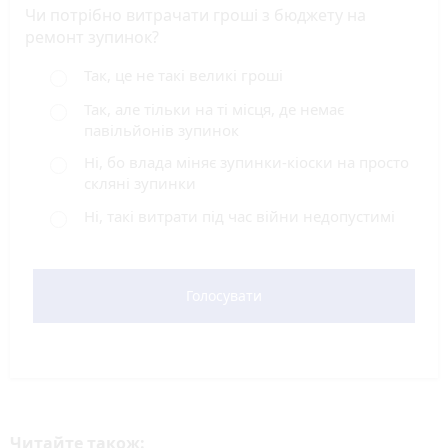
Чи потрібно витрачати гроші з бюджету на
ремонт зупинок?
Так, це не такі великі гроші
Так, але тільки на ті місця, де немає
павільйонів зупинок
Ні, бо влада міняє зупинки-кіоски на просто
скляні зупинки
Ні, такі витрати під час війни недопустимі
Голосувати
Читайте також: