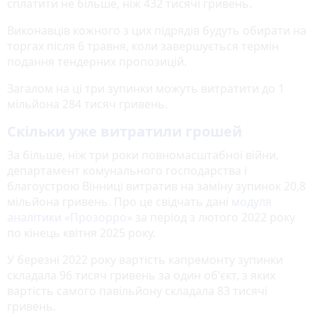
сплатити не більше, ніж 432 тисячі гривень.
Виконавців кожного з цих підрядів будуть обирати на
торгах після 6 травня, коли завершується термін
подання тендерних пропозицій.
Загалом на ці три зупинки можуть витратити до 1
мільйона 284 тисяч гривень.
Скільки уже витратили грошей
За більше, ніж три роки повномасштабної війни,
департамент комунального господарства і
благоустрою Вінниці витратив на заміну зупинок 20,8
мільйона гривень. Про це свідчать дані
модуля
аналітики «Прозорро»
за період з лютого 2022 року
по кінець квітня 2025 року.
У березні 2022 року вартість капремонту зупинки
складала 96 тисяч гривень за один обʼєкт, з яких
вартість самого павільйону складала 83 тисячі
гривень.