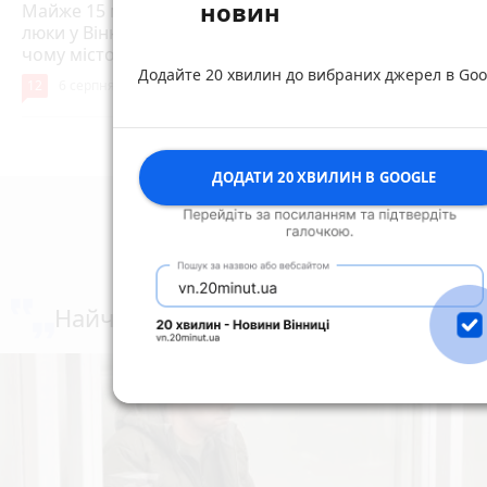
новин
Майже 15 мільйонів на «плаваючі»
люки у Вінниці: хто отримав підряд і
чому місто відмовляється від старих
Додайте 20 хвилин до вибраних джерел в Goo
12
6 серпня 2026 р.
keyboard_arrow_right
Дивитись ще
ДОДАТИ 20 ХВИЛИН В GOOGLE
коментують
Найчастіше