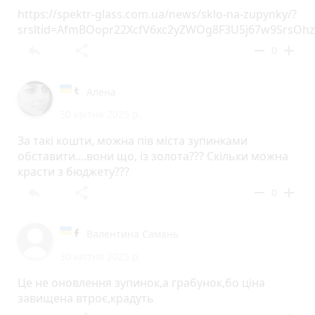
https://spektr-glass.com.ua/news/sklo-na-zupynky/?
srsltid=AfmBOopr22XcfV6xc2yZWOg8F3U5j67w9SrsOhz
reply
share
remove
add
0
Алена
30 квітня 2025 р.
За такі кошти, можна пів міста зупинками
обставити....вони що, із золота??? Скільки можна
красти з бюджету???
reply
share
remove
add
0
Валентина Самань
30 квітня 2025 р.
Це не оновлення зупинок,а грабунок,бо ціна
завищена втроє,крадуть