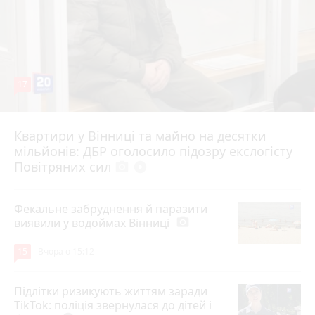
17
Квартири у Вінниці та майно на десятки
6 серпня 2026 р.
мільйонів: ДБР оголосило підозру екслогісту
Повітряних сил
photo_camera
play_circle_filled
Фекальне забруднення й паразити
виявили у водоймах Вінниці
photo_camera
15
Вчора о 15:12
Підлітки ризикують життям заради
TikTok: поліція звернулася до дітей і