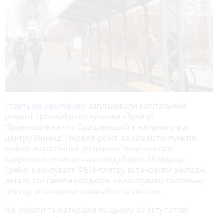
І
третьою закупівлею
запланували капітальний
ремонт тролейбусної зупинки «Вулиця
Привокзальна» по Брацлавській в напрямку від
центру Вінниці. Перелік робіт, за кількістю пунктів,
майже аналогічний до першої закупівлі про
капремонт зупинки на «площі Героїв Майдану».
Треба: змонтувати ФЕМ-плитку, встановити закладні
деталі, поставити бордюри, облаштувати тактильну
плитку, установити павільйон та смітник.
На роботи та матеріали по цьому обʼєкту готові