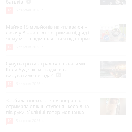
батьків
play_circle_filled
14
5 серпня 2026 р.
Майже 15 мільйонів на «плаваючі»
люки у Вінниці: хто отримав підряд і
чому місто відмовляється від старих
12
6 серпня 2026 р.
Сунуть грози з градом і шквалами.
Коли буде вісім градусів та
вируватиме негода?
photo_camera
12
6 серпня 2026 р.
Зробила гінекологічну операцію —
отримала опік ІІІ ступеня і келоїд на
пів руки. У клініці тепер мовчанка
10
5 серпня 2026 р.