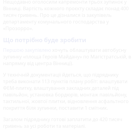
Нещодавно оголосили капремонти трьох зупинок у
Вінниці. Вартість кожного проєкту складає понад 400
тисяч гривень. Про це дізналися із закупівель
департаменту комунального господарства у
«Прозорро».
Що потрібно буде зробити
Першою закупівлею
хочуть облаштувати автобусну
зупинку «площа Героїв Майдану» по Магістратській, в
напрямку від центра Вінниці).
У технічній документації йдеться, що підряднику
треба виконати 113 пунктів плану робіт: влаштувати
ФЕМ-плитку, влаштування закладних деталей під
павільйон, установка бордюрів, монтаж павільйону,
тактильної, жовтої плитки, відновлення асфальтного
покриття біля зупинки, поставити 1 смітник.
Загалом підряднику готові заплатити до 420 тисяч
гривень за усі роботи та матеріалі.