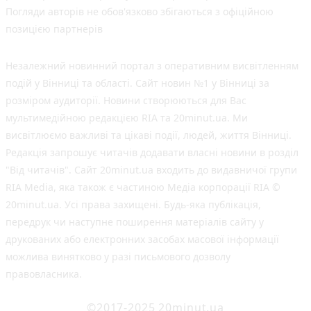
Погляди авторів не обов'язково збігаються з офіційною
позицією партнерів
Незалежний новинний портал з оперативним висвітленням
подій у Вінниці та області. Сайт новин №1 у Вінниці за
розміром аудиторії. Новини створюються для Вас
мультимедійною редакцією RIA та 20minut.ua. Ми
висвітлюємо важливі та цікаві події, людей, життя Вінниці.
Редакція запрошує читачів додавати власні новини в розділ
"Від читачів". Сайт 20minut.ua входить до видавничої групи
RIA Media, яка також є частиною Медіа корпорації RIA ©
20minut.ua. Усі права захищені. Будь-яка публiкацiя,
передрук чи наступне поширення матеріалів сайту у
друкованих або електронних засобах масової інформації
можлива винятково у разі письмового дозволу
правовласника.
©2017-2025 20minut.ua