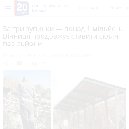
Пишеш ти! Коментує
Всі новини
Обговорен
Вінниця
За три зупинки — понад 1 мільйон.
Вінниця продовжує ставити скляні
павільйони
29 квітня 2025 р.
Валерій ЧУДНОВСЬКИЙ
chat_bubble
share
visibility
2
39
2347