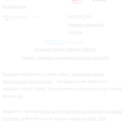
Детальніше
КОРИСНЕ
phone_in_talk
(0432) 555 -111
Новини компаній
Огляди
Правила користування сайтом
Умови і правила надання платного доступу
Редакція керується в своїй роботі
"Кодексом етики
українського журналіста"
, затвердженим Комісією з
журналістської етики. Поскаржитись на матеріал до Комісії
можна
тут
Видання є членом
Асоціації Незалежні регіональні видавці
України
та Всесвітньої асоціації видавців
WAN-IFRA