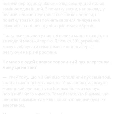
певний період року. Залежно від сезону, цей пилок
замінює один інший. З початку весни, наприклад, у
великій кількості зустрічається пилок берези, на
початку травня розпочнеться хвиля пилкування
злакових, а наприкінці літа цвістиме амброзія.
Пилку яких рослин у повітрі велика концентрація, на
те люди й мають алергію. Близько 30% українців
можуть відчувати симптоми сезонної алергії,
реагуючи на різні рослини.
Чимало людей вважає тополиний пух алергеном.
Чому це не так?
— Річ у тому, що ми бачимо тополиний пух саме тоді,
коли активно цвітуть злакові. У злакових пилок дуже
маленький, ми навіть не бачимо його, а ось пух
помітний і його чимало. Тому багато хто й думає, що
алергію викликає саме він, хоча тополиний пух не є
алергеном.