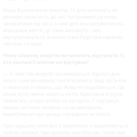
Якщо батьки мали алергію, то діти матимуть як
мінімум схильність до неї. Чи проявиться вона,
залежатиме від того, з чим діти контактуватимуть
впродовж життя, де саме житимуть, чим
харчуватимуться, в якому стані буде їхня нервова
система та інше.
Чому сезонну алергію починають відчувати ті,
хто раніше її ніколи не відчував?
— А саме так алергія і розвивається. Одного дня,
якого саме ви навряд пам'ятатимете, ваш організм
стикається з чимось, що йому не подобається. Це
може бути пилок, шерсть котів, бджолина отрута,
певна їжа, спори грибів чи ще щось. І тоді ваша
імунна система починає на це реагувати,
виробляючи при цьому специфічні антитіла.
При першому контакті з алергеном їх виробляється
зовсім трошки, при другому вже більше, потім іще