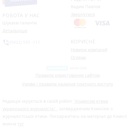
Вадим Павлов
Звернутися
РОБОТА У НАС
Шукаєм таланти
Детальніше
КОРИСНЕ
phone_in_talk
(0432) 555 -111
Новини компаній
Огляди
Правила користування сайтом
Умови і правила надання платного доступу
Редакція керується в своїй роботі
"Кодексом етики
українського журналіста"
, затвердженим Комісією з
журналістської етики. Поскаржитись на матеріал до Комісії
можна
тут