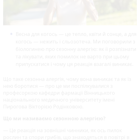
Весна для когось — це тепло, квіти й сонце, а для
когось — нежить і сльозотеча. Ми поговорили з
біологинею про сезонну алергію: як її розпізнати
та лікувати, яких помилок не варто при цьому
припускатися і чому ця реакція взагалі виникає.
Що таке сезонна алергія, чому вона виникає та як із
нею боротися — про це ми поспілкувалися з
професоркою кафедри фармації Вінницького
національного медичного університету імені
Пирогова Вікторією Родінковою.
Що ми називаємо сезонною алергією?
— Це реакція на зовнішні чинники, як ось пилок
рослин та спори грибів, що знаходяться в повітрі в