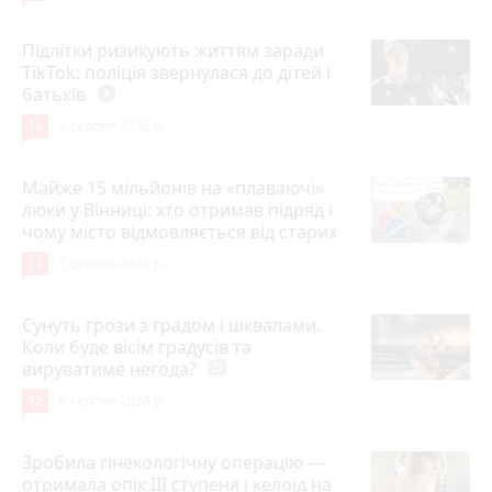
Підлітки ризикують життям заради
TikTok: поліція звернулася до дітей і
батьків
play_circle_filled
14
5 серпня 2026 р.
Майже 15 мільйонів на «плаваючі»
люки у Вінниці: хто отримав підряд і
чому місто відмовляється від старих
12
6 серпня 2026 р.
Сунуть грози з градом і шквалами.
Коли буде вісім градусів та
вируватиме негода?
photo_camera
12
6 серпня 2026 р.
Зробила гінекологічну операцію —
отримала опік ІІІ ступеня і келоїд на