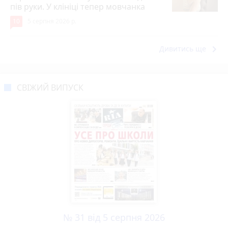
пів руки. У клініці тепер мовчанка
10
5 серпня 2026 р.
keyboard_arrow_right
Дивитись ще
СВІЖИЙ ВИПУСК
№ 31 від 5 серпня 2026