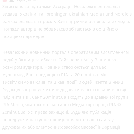
Здійснено за підтримки Асоціації “Незалежні регіональні
видавці України” та Foreningen Ukrainian Media Fund Nordic в
рамках реалізації проєкту Хаб підтримки регіональних медіа.
Погляди авторів не обов'язково збігаються з офіційною
позицією партнерів
Незалежний новинний портал з оперативним висвітленням
подій у Вінниці та області. Сайт новин №1 у Вінниці за
розміром аудиторії. Новини створюються для Вас
мультимедійною редакцією RIA та 20minut.ua. Ми
висвітлюємо важливі та цікаві події, людей, життя Вінниці.
Редакція запрошує читачів додавати власні новини в розділ
"Від читачів". Сайт 20minut.ua входить до видавничої групи
RIA Media, яка також є частиною Медіа корпорації RIA ©
20minut.ua. Усі права захищені. Будь-яка публiкацiя,
передрук чи наступне поширення матеріалів сайту у
друкованих або електронних засобах масової інформації