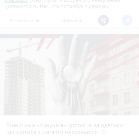
«Сертифікати добра»: у Вінниці знову
Від читача
допомагають тим, хто потребує підтримки
Всі новини
Підпишись
Вінницька «однушка» дорожча за одеську:
що коїться з ринком нерухомості
photo_camera