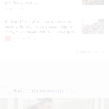
російську музику
Вчора о 12:01
Майже 15 мільйонів на «плаваючі»
люки у Вінниці: хто отримав підряд і
чому місто відмовляється від старих
12
6 серпня 2026 р.
keyboard_arrow_right
Дивитись ще
коментують
Найчастіше