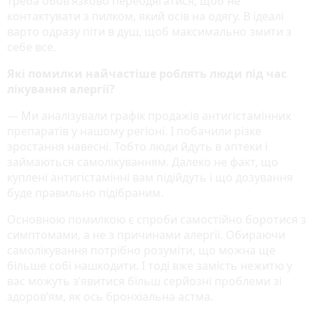
треба обовʼязково переодягатися, щоб не
контактувати з пилком, який осів на одягу. В ідеалі
варто одразу піти в душ, щоб максимально змити з
себе все.
Які помилки найчастіше роблять люди під час
лікування алергії?
— Ми аналізували графік продажів антигістамінних
препаратів у нашому регіоні. І побачили різке
зростання навесні. Тобто люди йдуть в аптеки і
займаються самолікуванням. Далеко не факт, що
куплені антигістамінні вам підійдуть і що дозування
буде правильно підібраним.
Основною помилкою є спроби самостійно боротися з
симптомами, а не з причинами алергії. Обираючи
самолікування потрібно розуміти, що можна ще
більше собі нашкодити. І тоді вже замість нежитю у
вас можуть зʼявитися більш серйозні проблеми зі
здоровʼям, як ось бронхіальна астма.