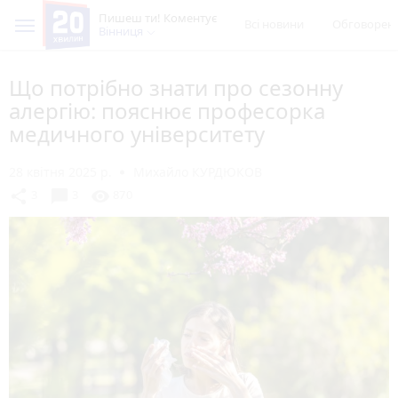
Пишеш ти! Коментує
Всі новини
Обговорен
Вінниця
Що потрібно знати про сезонну
алергію: пояснює професорка
медичного університету
28 квітня 2025 р.
Михайло КУРДЮКОВ
chat_bubble
share
visibility
3
3
870