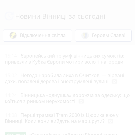
Новини Вінниці за сьогодні
Відключення світла
Героям Слава!
15:14
Європейський тріумф вінницьких сумоїстів:
привезли з Кубка Європи чотири золоті нагороди
15:02
Негода наробила лиха в Очиткові — зірвані
дахи, повалені дерева і знеструмлені вулиці
photo_camera
14:24
Вінницька «однушка» дорожча за одеську: що
коїться з ринком нерухомості
photo_camera
14:08
Перші трамваї Tram 2000 із Цюриха вже у
Вінниці. Коли вони вийдуть на маршрути?
photo_camera