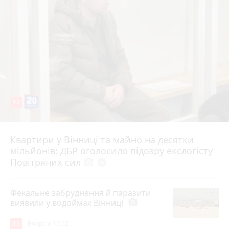
17
Квартири у Вінниці та майно на десятки
6 серпня 2026 р.
мільйонів: ДБР оголосило підозру екслогісту
Повітряних сил
photo_camera
play_circle_filled
Фекальне забруднення й паразити
виявили у водоймах Вінниці
photo_camera
15
Вчора о 15:12