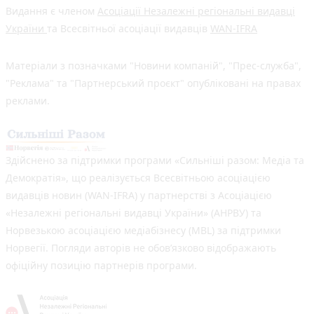
Видання є членом
Асоціації Незалежні регіональні видавці
України
та Всесвітньої асоціації видавців
WAN-IFRA
Матеріали з позначками "Новини компаній", "Прес-служба",
"Реклама" та "Партнерський проєкт" опубліковані на правах
реклами.
Здійснено за підтримки програми «Сильніші разом: Медіа та
Демократія», що реалізується Всесвітньою асоціацією
видавців новин (WAN-IFRA) у партнерстві з Асоціацією
«Незалежні регіональні видавці України» (АНРВУ) та
Норвезькою асоціацією медіабізнесу (MBL) за підтримки
Норвегії. Погляди авторів не обов’язково відображають
офіційну позицію партнерів програми.