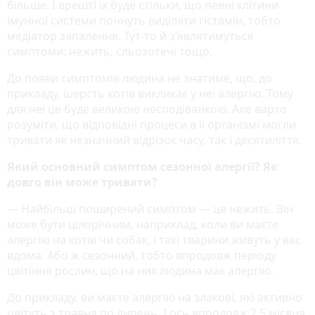
більше. І врешті їх буде стільки, що певні клітини
імунної системи почнуть виділяти гістамін, тобто
медіатор запалення. Тут-то й зʼявлятимуться
симптоми: нежить, сльозотечі тощо.
До появи симптомів людина не знатиме, що, до
прикладу, шерсть котів викликає у неї алергію. Тому
для неї це буде великою несподіванкою. Але варто
розуміти, що відповідні процеси в її організмі могли
тривати як незначний відрізок часу, так і десятиліття.
Який основний симптом сезонної алергії? Як
довго він може тривати?
— Найбільш поширений симптом — це нежить. Він
може бути цілорічним, наприклад, коли ви маєте
алергію на котів чи собак, і такі тварини живуть у вас
вдома. Або ж сезонний, тобто впродовж періоду
цвітіння рослин, що на них людина має алергію.
До прикладу, ви маєте алергію на злакові, які активно
цвітуть з травня по липень. І ось впродовж 2,5 місяця