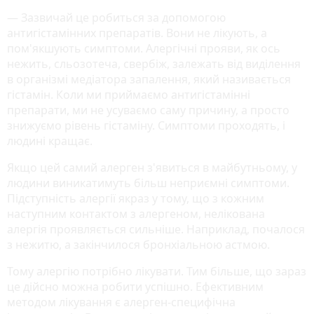
— Зазвичай це робиться за допомогою
антигістамінних препаратів. Вони не лікують, а
пом'якшують симптоми. Алергічні прояви, як ось
нежить, сльозотеча, свербіж, залежать від виділення
в організмі медіатора запалення, який називається
гістамін. Коли ми приймаємо антигістамінні
препарати, ми не усуваємо саму причину, а просто
знижуємо рівень гістаміну. Симптоми проходять, і
людині кращає.
Якщо цей самий алерген з'явиться в майбутньому, у
людини виникатимуть більш неприємні симптоми.
Підступність алергії якраз у тому, що з кожним
наступним контактом з алергеном, нелікована
алергія проявляється сильніше. Наприклад, почалося
з нежитю, а закінчилося бронхіальною астмою.
Тому алергію потрібно лікувати. Тим більше, що зараз
це дійсно можна робити успішно. Ефективним
методом лікування є алерген-специфічна