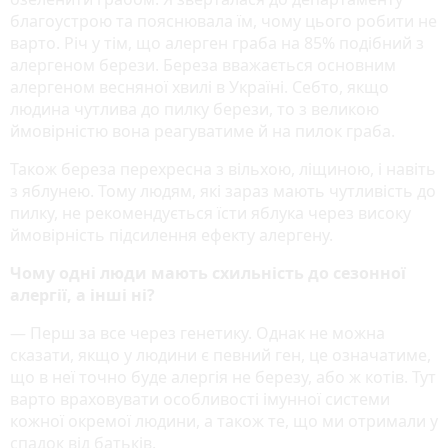
благоустрою та пояснювала їм, чому цього робити не
варто. Річ у тім, що алерген граба на 85% подібний з
алергеном берези. Береза вважається основним
алергеном весняної хвилі в Україні. Себто, якщо
людина чутлива до пилку берези, то з великою
ймовірністю вона реагуватиме й на пилок граба.
Також береза перехресна з вільхою, ліщиною, і навіть
з яблунею. Тому людям, які зараз мають чутливість до
пилку, не рекомендується їсти яблука через високу
ймовірність підсилення ефекту алергену.
Чому одні люди мають схильність до сезонної
алергії, а інші ні?
— Перш за все через генетику. Однак не можна
сказати, якщо у людини є певний ген, це означатиме,
що в неї точно буде алергія не березу, або ж котів. Тут
варто враховувати особливості імунної системи
кожної окремої людини, а також те, що ми отримали у
спадок від батьків.