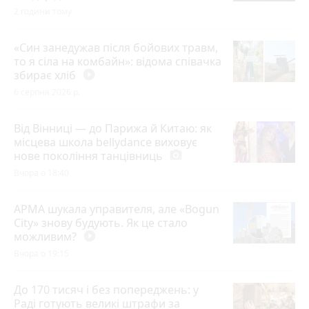
2 години тому
«Син занедужав після бойових травм,
то я сіла на комбайн»: відома співачка
збирає хліб
play_circle_filled
6 серпня 2026 р.
Від Вінниці — до Парижа й Китаю: як
місцева школа bellydance виховує
нове покоління танцівниць
photo_camera
Вчора о 18:40
АРМА шукала управителя, але «Bogun
City» знову будують. Як це стало
можливим?
play_circle_filled
Вчора о 19:15
До 170 тисяч і без попереджень: у
Раді готують великі штрафи за