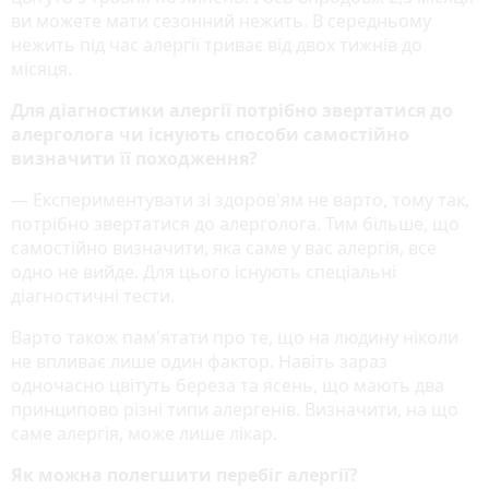
ви можете мати сезонний нежить. В середньому
нежить під час алергії триває від двох тижнів до
місяця.
Для діагностики алергії потрібно звертатися до
алерголога чи існують способи самостійно
визначити її походження?
— Експериментувати зі здоров'ям не варто, тому так,
потрібно звертатися до алерголога. Тим більше, що
самостійно визначити, яка саме у вас алергія, все
одно не вийде. Для цього існують спеціальні
діагностичні тести.
Варто також пам'ятати про те, що на людину ніколи
не впливає лише один фактор. Навіть зараз
одночасно цвітуть береза та ясень, що мають два
принципово різні типи алергенів. Визначити, на що
саме алергія, може лише лікар.
Як можна полегшити перебіг алергії?