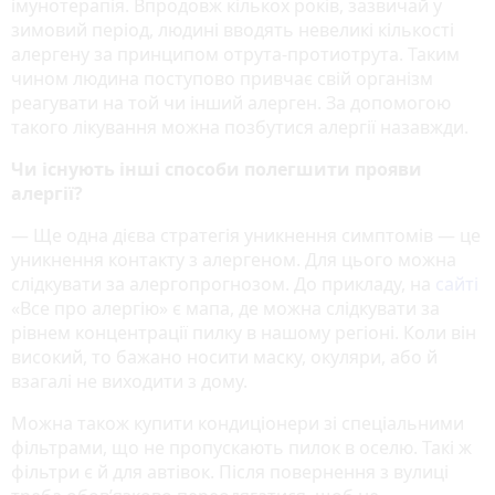
імунотерапія. Впродовж кількох років, зазвичай у
зимовий період, людині вводять невеликі кількості
алергену за принципом отрута-протиотрута. Таким
чином людина поступово привчає свій організм
реагувати на той чи інший алерген. За допомогою
такого лікування можна позбутися алергії назавжди.
Чи існують інші способи полегшити прояви
алергії?
— Ще одна дієва стратегія уникнення симптомів — це
уникнення контакту з алергеном. Для цього можна
слідкувати за алергопрогнозом. До прикладу, на
сайті
«Все про алергію» є мапа, де можна слідкувати за
рівнем концентрації пилку в нашому регіоні. Коли він
високий, то бажано носити маску, окуляри, або й
взагалі не виходити з дому.
Можна також купити кондиціонери зі спеціальними
фільтрами, що не пропускають пилок в оселю. Такі ж
фільтри є й для автівок. Після повернення з вулиці