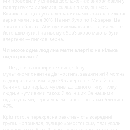
Ми проводили у Вінниці дослідження: виловлювали у
повітрі пух та дивилися, скільки пилку він має.
Виявилося, що з усіх відібраних нами зразків, пилкові
зерна мали лише 30%. На них було по 1-2 зерна. Це
зовсім небагато. Аби пух викликав алергію, ви маєте
його вдихнути, і на ньому обов'язково мають бути
алергени — пилкові зерна.
Чи може одна людина мати алергію на кілька
видів рослин?
— Це досить поширене явище. Існує
мультикомпонентна діагностика, завдяки якій можна
воднораз визначити до 295 алергенів. Ми дійсно
бачимо, що нерідко чутливі до одного типу пилку
люди, є чутливими також й до інших. За нашими
підрахунками, серед людей з алергією таких близько
40%.
Крім того, є перехресна реактивність всередині
групи. Наприклад, вулицю Замостянську планували
озеленити грабом. Я зверталася до департаменту